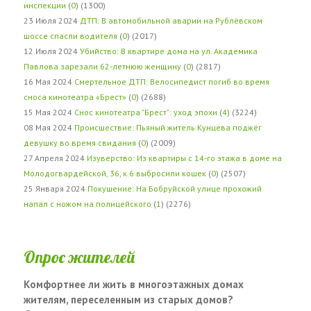
инспекции
(
0
) (1300)
23 Июля 2024
ДТП: В автомобильной аварии на Рублёвском
шоссе спасли водителя
(
0
) (2017)
12 Июля 2024
Убийство: В квартире дома на ул. Академика
Павлова зарезали 62-летнюю женщину
(
0
) (2817)
16 Мая 2024
Смертельное ДТП: Велосипедист погиб во время
сноса кинотеатра «Брест»
(
0
) (2688)
15 Мая 2024
Снос кинотеатра "Брест": уход эпохи
(
4
) (3224)
08 Мая 2024
Происшествие: Пьяный житель Кунцева поджёг
девушку во время свидания
(
0
) (2009)
27 Апреля 2024
Изуверство: Из квартиры с 14-го этажа в доме на
Молодогвардейской, 36, к.6 выбросили кошек
(
0
) (2507)
25 Января 2024
Покушение: На Бобруйской улице прохожий
напал с ножом на полицейского
(
1
) (2276)
Опрос жителей
Комфортнее ли жить в многоэтажных домах
жителям, переселенным из старых домов?