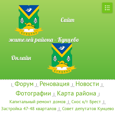
Сайт
жителей района - Кунцево
Онлайн
Форум
Реновация
Новости
|_
_|_
_|_
_|_
Фотографии
Карта района
_|_
_|
Капитальный ремонт домов
Снос к/т Брест
_|_
_|_
Застройка 47-48 кварталов
Совет депутатов Кунцево
_|_