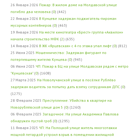
26 Января 2026
Пожар: В жилом доме на Молдавской улице
погибло два человека
(
0
) (442)
22 Января 2026
В Кунцеве задержан поджигатель-пироман
мусорных контейнеров
(
0
) (463)
19 Января 2026
На месте кинотеатра «Брест» группа «Аквилон»
начала строительство МФК
(
2
) (635)
14 Января 2026
В ЖК «Ярцевская» с 4-го этажа упал лифт
(
0
) (812)
25 Июня 2025
Мошенничество: Задержан фигурант по
потерпевшему жителю Кунцева
(
0
) (945)
06 Июня 2025
ЧП: Пожар в БЦ на улице Молдавская рядом с метро
"Кунцевская"
(
0
) (1608)
27 Марта 2025
На Новолучанской улице в посёлке Рублёво
задержан водитель за попытку дать взятку сотрудникам ДПС
(
0
)
(1275)
28 Февраля 2025
Преступление: Убийство в квартире на
Новорублёвской улице дом 5
(
0
) (1260)
06 Февраля 2025
Загадочное: На улице Академика Павлова
обнаружен пустой гроб
(
0
) (1295)
11 Января 2025
ЧП: На Полоцкой улице житель многоэтажки
мощной петардой устроил взрыв в помещении жилищной