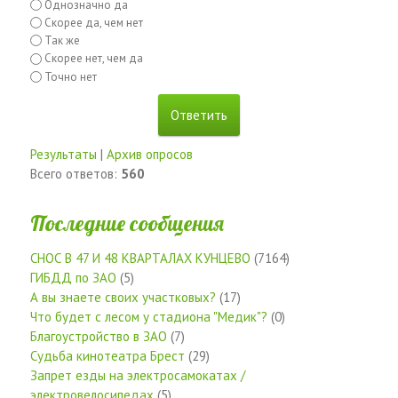
Однозначно да
Скорее да, чем нет
Так же
Скорее нет, чем да
Точно нет
Результаты
|
Архив опросов
Всего ответов:
560
Последние сообщения
СНОС В 47 И 48 КВАРТАЛАХ КУНЦЕВО
(7164)
ГИБДД по ЗАО
(5)
А вы знаете своих участковых?
(17)
Что будет с лесом у стадиона "Медик"?
(0)
Благоустройство в ЗАО
(7)
Судьба кинотеатра Брест
(29)
Запрет езды на электросамокатах /
электровелосипедах
(5)