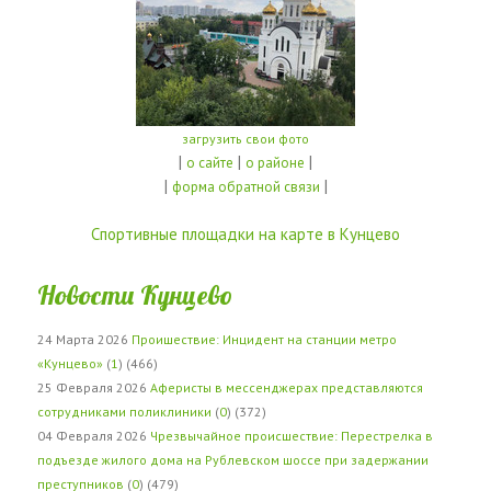
загрузить свои фото
|
|
|
о сайте
о районе
|
|
форма обратной связи
Спортивные площадки на карте в Кунцево
Новости Кунцево
24 Марта 2026
Проишествие: Инцидент на станции метро
«Кунцево»
(
1
) (466)
25 Февраля 2026
Аферисты в мессенджерах представляются
сотрудниками поликлиники
(
0
) (372)
04 Февраля 2026
Чрезвычайное происшествие: Перестрелка в
подъезде жилого дома на Рублевском шоссе при задержании
преступников
(
0
) (479)