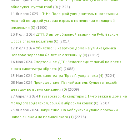
обнаружен пустой гроб
(
0
) (1295)
11 Января 2025
ЧП: На Полоцкой улице житель многоэтажки
мощной петардой устроил взрыв в помещении жилищной
инспекции
(
0
) (1300)
23 Июля 2024
ДТП: В автомобильной аварии на Рублёвском
шоссе спасли водителя
(
0
) (2017)
12 Июля 2024
Убийство: В квартире дома на ул. Академика
Павлова зарезали 62-летнюю женщину
(
0
) (2817)
16 Мая 2024
Смертельное ДТП: Велосипедист погиб во время
сноса кинотеатра «Брест»
(
0
) (2688)
15 Мая 2024
Снос кинотеатра "Брест": уход эпохи
(
4
) (3224)
08 Мая 2024
Происшествие: Пьяный житель Кунцева поджёг
девушку во время свидания
(
0
) (2009)
27 Апреля 2024
Изуверство: Из квартиры с 14-го этажа в доме на
Молодогвардейской, 36, к.6 выбросили кошек
(
0
) (2507)
25 Января 2024
Покушение: На Бобруйской улице прохожий
напал с ножом на полицейского
(
1
) (2276)