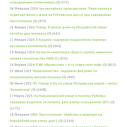
сотрудниками поликлиники
(
0
) (372)
04 Февраля 2026
Чрезвычайное происшествие: Перестрелка в
подъезде жилого дома на Рублевском шоссе при задержании
преступников
(
0
) (479)
26 Января 2026
Пожар: В жилом доме на Молдавской улице
погибло два человека
(
0
) (442)
22 Января 2026
В Кунцеве задержан поджигатель-пироман
мусорных контейнеров
(
0
) (463)
19 Января 2026
На месте кинотеатра «Брест» группа «Аквилон»
начала строительство МФК
(
2
) (635)
14 Января 2026
В ЖК «Ярцевская» с 4-го этажа упал лифт
(
0
) (813)
25 Июня 2025
Мошенничество: Задержан фигурант по
потерпевшему жителю Кунцева
(
0
) (945)
06 Июня 2025
ЧП: Пожар в БЦ на улице Молдавская рядом с метро
"Кунцевская"
(
0
) (1608)
27 Марта 2025
На Новолучанской улице в посёлке Рублёво
задержан водитель за попытку дать взятку сотрудникам ДПС
(
0
)
(1275)
28 Февраля 2025
Преступление: Убийство в квартире на
Новорублёвской улице дом 5
(
0
) (1260)
06 Февраля 2025
Загадочное: На улице Академика Павлова