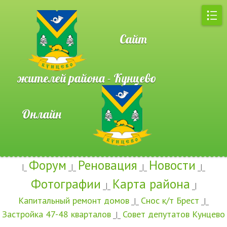
Сайт
жителей района - Кунцево
Онлайн
Форум
Реновация
Новости
|_
_|_
_|_
_|_
Фотографии
Карта района
_|_
_|
Капитальный ремонт домов
Снос к/т Брест
_|_
_|_
Застройка 47-48 кварталов
Совет депутатов Кунцево
_|_