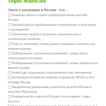
Опрос жителей
Закон о реновации в Москве - это...
Реальная забота о новом комфортном жилье жителей
Москвы
Предвыборное зарабатывание политическоих очков мэром
и президентом
Отвлечение людей от реальных экономических и
политических проблем
План по законному отъему ценных земельных участков под
жилыми домами
Лоббирование строительных компаний с целью сбыта
непродающегося жилья
Лоббирование строительный компаний с целью заработка на
вечной стройке
Божий дар, спущенный в определенные умы чиновников
Депортация москвичей, живущих в пределах МКАД за него -
в Новую Москву
Умышленному увеличению количества людей в Москве в
качестве РАБотников
Издевательство над всей Россией, что москвичи "с жиру
бесятся"