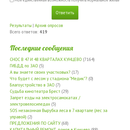
Моя единственная возможность получить нормальное жильё
Результаты
|
Архив опросов
Всего ответов:
419
Последние сообщения
СНОС В 47 И 48 КВАРТАЛАХ КУНЦЕВО
(7164)
ГИБДД по ЗАО
(5)
А вы знаете своих участковых?
(17)
Что будет с лесом у стадиона "Медик"?
(0)
Благоустройство в ЗАО
(7)
Судьба кинотеатра Брест
(29)
Запрет езды на электросамокатах /
электровелосипедах
(5)
SOS незаконная Вырубка леса в 7 квартале (лес за
управой)
(2)
ПРЕДЛОЖЕНИЯ ПО САЙТУ
(68)
КАПИТАЛЬНЫЙ РЕМОНТ домов в Кунцево
(88)