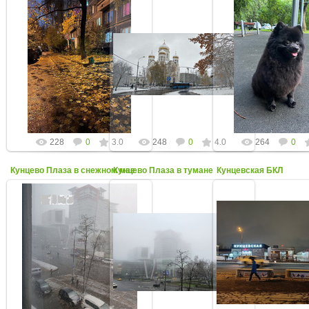
04 Ноября 2024
02 Июля 202
04 Ноября 2024
Осенняя красота 25 октября 2024
"Тучка" на спортивной
ул. Ярцевская, 1
г.
Фото от Татьян
kuntsevo-online
kuntsevo-online
kuntsevo-on
228
0
3.0
248
0
4.0
264
0
Кунцево Плаза в снежном мае
Кунцево Плаза в тумане
Кунцевская БКЛ
11 Мая 2024
10 Апреля 2024
26 Января 20
8 мая во время метели.
Фото: Полина Щурикова
Фото от Егора Милос
Фото Полины Щуриковой
kuntsevo-online
kuntsevo-on
kuntsevo-online