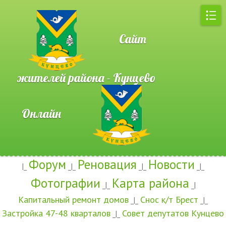
Сайт
жителей района - Кунцево
Онлайн
Форум
Реновация
Новости
|_
_|_
_|_
_|_
Фотографии
Карта района
_|_
_|
Капитальный ремонт домов
Снос к/т Брест
_|_
_|_
Застройка 47-48 кварталов
Совет депутатов Кунцево
_|_