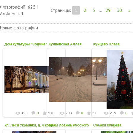
Фотографий:
625
|
Страницы
:
1
2
3
...
29
30
»
Альбомов:
1
Новые фотографии
Дом культуры "Зодчие"
Кунцевская Аллея
Кунцево Плаза
12 Ноября 20
16 Января 2025
03 Января 2025
"Ноябрьская" ё
Фото от Анны К.
06 декабря 2024 год
12.11.2024
kuntsevo-online
kuntsevo-online
kuntsevo-on
193
0
5.0
203
0
5.0
215
0
Ул. Леси Украинки, д. 4 корп. 1
Храм Иоанна Русского
Собаки Кунцева