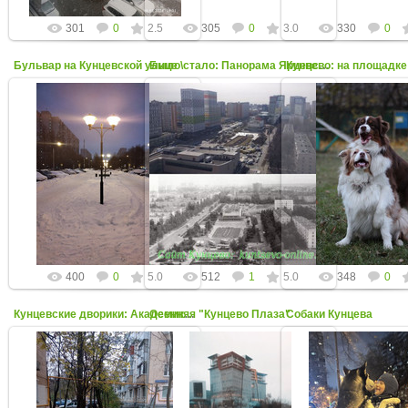
301
0
2.5
305
0
3.0
330
0
Бульвар на Кунцевской улице
Было\стало: Панорама Ярцевской на Молодёжной
22 Ноября 2023
06 Декабря 2023
14 Ноября 20
Метро Молодёжная, кинотеатр
Фото от Маруси Вяземцевой
Фото от Дианы
Брест, Ярцевская улица
kuntsevo-online
kuntsevo-on
kuntsevo-online
400
0
5.0
512
1
5.0
348
0
Осенняя "Кунцево Плаза"
Кунцевские дворики: Академика Павлова, 14
Собаки Кунцева
14 Ноября 2023
14 Ноября 2023
14 Ноября 20