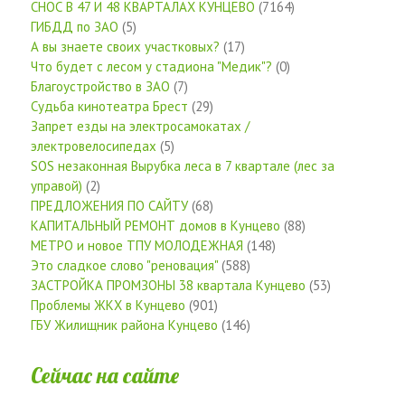
СНОС В 47 И 48 КВАРТАЛАХ КУНЦЕВО
(7164)
ГИБДД по ЗАО
(5)
А вы знаете своих участковых?
(17)
Что будет с лесом у стадиона "Медик"?
(0)
Благоустройство в ЗАО
(7)
Судьба кинотеатра Брест
(29)
Запрет езды на электросамокатах /
электровелосипедах
(5)
SOS незаконная Вырубка леса в 7 квартале (лес за
управой)
(2)
ПРЕДЛОЖЕНИЯ ПО САЙТУ
(68)
КАПИТАЛЬНЫЙ РЕМОНТ домов в Кунцево
(88)
МЕТРО и новое ТПУ МОЛОДЕЖНАЯ
(148)
Это сладкое слово "реновация"
(588)
ЗАСТРОЙКА ПРОМЗОНЫ 38 квартала Кунцево
(53)
Проблемы ЖКХ в Кунцево
(901)
ГБУ Жилищник района Кунцево
(146)
Сейчас на сайте