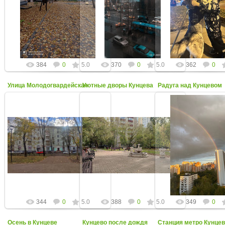
Фото от Марины Кузиной
Фото от Полины Щуриковой
Фото от Тамары Ха
kuntsevo-online
kuntsevo-online
kuntsevo-on
384
0
5.0
370
0
5.0
362
0
Улица Молодогвардейская
Уютные дворы Кунцева
Радуга над Кунцевом
30 Октября 2023
Фотограф Мария Пластинина:
17 Октября 2023
09 Октября 2
"Мрачность погоды стала
Фото от Марии Пластининой
Фото от Алёны Ше
зашкаливать…Но осень всё же
kuntsevo-online
kuntsevo-on
прекрасна" 20.10.2023
kuntsevo-online
344
0
5.0
388
0
5.0
349
0
Осень в Кунцеве
Кунцево после дождя