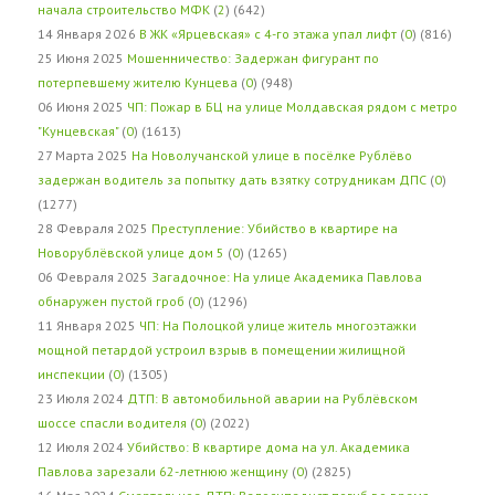
начала строительство МФК
(
2
) (642)
14 Января 2026
В ЖК «Ярцевская» с 4-го этажа упал лифт
(
0
) (816)
25 Июня 2025
Мошенничество: Задержан фигурант по
потерпевшему жителю Кунцева
(
0
) (948)
06 Июня 2025
ЧП: Пожар в БЦ на улице Молдавская рядом с метро
"Кунцевская"
(
0
) (1613)
27 Марта 2025
На Новолучанской улице в посёлке Рублёво
задержан водитель за попытку дать взятку сотрудникам ДПС
(
0
)
(1277)
28 Февраля 2025
Преступление: Убийство в квартире на
Новорублёвской улице дом 5
(
0
) (1265)
06 Февраля 2025
Загадочное: На улице Академика Павлова
обнаружен пустой гроб
(
0
) (1296)
11 Января 2025
ЧП: На Полоцкой улице житель многоэтажки
мощной петардой устроил взрыв в помещении жилищной
инспекции
(
0
) (1305)
23 Июля 2024
ДТП: В автомобильной аварии на Рублёвском
шоссе спасли водителя
(
0
) (2022)
12 Июля 2024
Убийство: В квартире дома на ул. Академика
Павлова зарезали 62-летнюю женщину
(
0
) (2825)