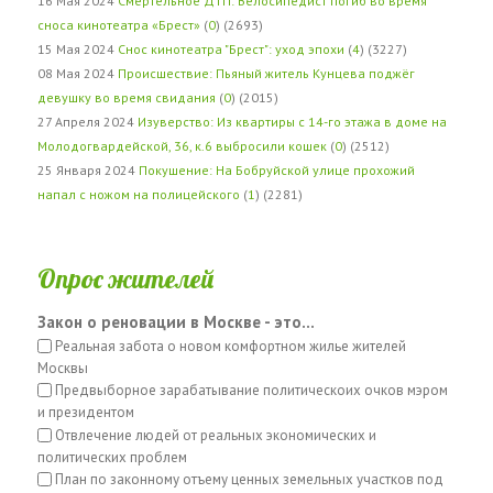
16 Мая 2024
Смертельное ДТП: Велосипедист погиб во время
сноса кинотеатра «Брест»
(
0
) (2693)
15 Мая 2024
Снос кинотеатра "Брест": уход эпохи
(
4
) (3227)
08 Мая 2024
Происшествие: Пьяный житель Кунцева поджёг
девушку во время свидания
(
0
) (2015)
27 Апреля 2024
Изуверство: Из квартиры с 14-го этажа в доме на
Молодогвардейской, 36, к.6 выбросили кошек
(
0
) (2512)
25 Января 2024
Покушение: На Бобруйской улице прохожий
напал с ножом на полицейского
(
1
) (2281)
Опрос жителей
Закон о реновации в Москве - это...
Реальная забота о новом комфортном жилье жителей
Москвы
Предвыборное зарабатывание политическоих очков мэром
и президентом
Отвлечение людей от реальных экономических и
политических проблем
План по законному отъему ценных земельных участков под