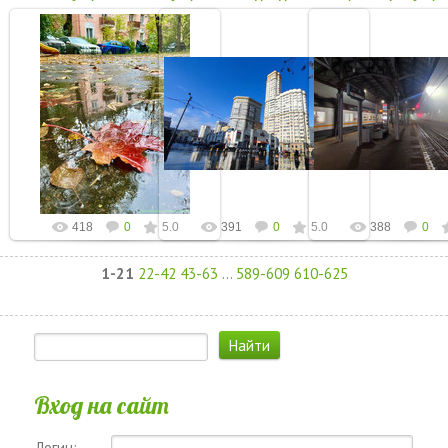
09 Октября 2023
09 Октября 2023
31 Августа 2
Фото от Сергея Макурина 5
Фото от Екатерины Мартыненко
Фото от Сергея Ма
октября
kuntsevo-online
kuntsevo-on
kuntsevo-online
418
0
5.0
391
0
5.0
388
0
1-21
22-42
43-63
...
589-609
610-625
Вход на сайт
Логин: