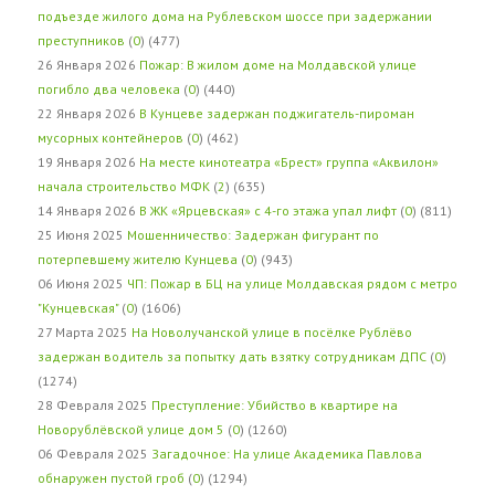
подъезде жилого дома на Рублевском шоссе при задержании
преступников
(
0
) (477)
26 Января 2026
Пожар: В жилом доме на Молдавской улице
погибло два человека
(
0
) (440)
22 Января 2026
В Кунцеве задержан поджигатель-пироман
мусорных контейнеров
(
0
) (462)
19 Января 2026
На месте кинотеатра «Брест» группа «Аквилон»
начала строительство МФК
(
2
) (635)
14 Января 2026
В ЖК «Ярцевская» с 4-го этажа упал лифт
(
0
) (811)
25 Июня 2025
Мошенничество: Задержан фигурант по
потерпевшему жителю Кунцева
(
0
) (943)
06 Июня 2025
ЧП: Пожар в БЦ на улице Молдавская рядом с метро
"Кунцевская"
(
0
) (1606)
27 Марта 2025
На Новолучанской улице в посёлке Рублёво
задержан водитель за попытку дать взятку сотрудникам ДПС
(
0
)
(1274)
28 Февраля 2025
Преступление: Убийство в квартире на
Новорублёвской улице дом 5
(
0
) (1260)
06 Февраля 2025
Загадочное: На улице Академика Павлова
обнаружен пустой гроб
(
0
) (1294)