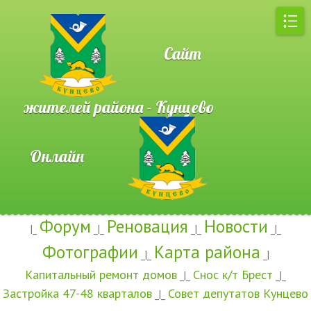
Сайт
жителей района - Кунцево
Онлайн
Форум
Реновация
Новости
|_
_|_
_|_
_|_
Фотографии
Карта района
_|_
_|
Капитальный ремонт домов
Снос к/т Брест
_|_
_|_
Застройка 47-48 кварталов
Совет депутатов Кунцево
_|_