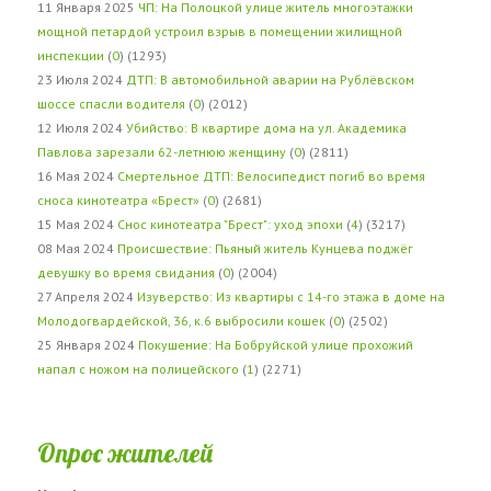
11 Января 2025
ЧП: На Полоцкой улице житель многоэтажки
мощной петардой устроил взрыв в помещении жилищной
инспекции
(
0
) (1293)
23 Июля 2024
ДТП: В автомобильной аварии на Рублёвском
шоссе спасли водителя
(
0
) (2012)
12 Июля 2024
Убийство: В квартире дома на ул. Академика
Павлова зарезали 62-летнюю женщину
(
0
) (2811)
16 Мая 2024
Смертельное ДТП: Велосипедист погиб во время
сноса кинотеатра «Брест»
(
0
) (2681)
15 Мая 2024
Снос кинотеатра "Брест": уход эпохи
(
4
) (3217)
08 Мая 2024
Происшествие: Пьяный житель Кунцева поджёг
девушку во время свидания
(
0
) (2004)
27 Апреля 2024
Изуверство: Из квартиры с 14-го этажа в доме на
Молодогвардейской, 36, к.6 выбросили кошек
(
0
) (2502)
25 Января 2024
Покушение: На Бобруйской улице прохожий
напал с ножом на полицейского
(
1
) (2271)
Опрос жителей