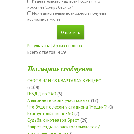
Издевательство над всей Россией, что
москвичи "с жиру бесятся"
Моя единственная возможность получить
нормальное жильё
Результаты
|
Архив опросов
Всего ответов:
419
Последние сообщения
СНОС В 47 И 48 КВАРТАЛАХ КУНЦЕВО
(7164)
ГИБДД по ЗАО
(5)
А вы знаете своих участковых?
(17)
Что будет с лесом у стадиона "Медик"?
(0)
Благоустройство в ЗАО
(7)
Судьба кинотеатра Брест
(29)
Запрет езды на электросамокатах /
электровелосипедах
(5)