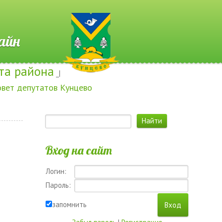
 Онлайн
та района
_|
овет депутатов Кунцево
Вход на сайт
Логин:
Пароль:
запомнить