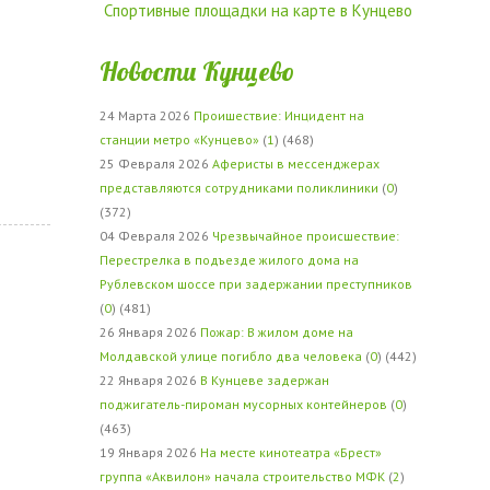
Спортивные площадки на карте в Кунцево
Новости Кунцево
24 Марта 2026
Проишествие: Инцидент на
станции метро «Кунцево»
(
1
) (468)
25 Февраля 2026
Аферисты в мессенджерах
представляются сотрудниками поликлиники
(
0
)
(372)
04 Февраля 2026
Чрезвычайное происшествие:
Перестрелка в подъезде жилого дома на
Рублевском шоссе при задержании преступников
(
0
) (481)
26 Января 2026
Пожар: В жилом доме на
Молдавской улице погибло два человека
(
0
) (442)
22 Января 2026
В Кунцеве задержан
поджигатель-пироман мусорных контейнеров
(
0
)
(463)
19 Января 2026
На месте кинотеатра «Брест»
группа «Аквилон» начала строительство МФК
(
2
)