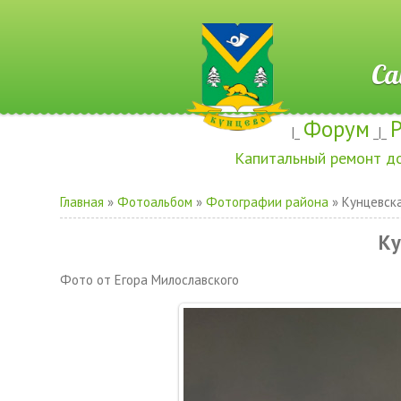
Сайт ж
Форум
|_
_|_
Капитальный ремонт д
Главная
»
Фотоальбом
»
Фотографии района
» Кунцевск
Ку
Фото от Егора Милославского