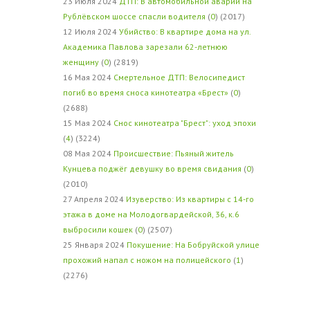
23 Июля 2024
ДТП: В автомобильной аварии на
Рублёвском шоссе спасли водителя
(
0
) (2017)
12 Июля 2024
Убийство: В квартире дома на ул.
Академика Павлова зарезали 62-летнюю
женщину
(
0
) (2819)
16 Мая 2024
Смертельное ДТП: Велосипедист
погиб во время сноса кинотеатра «Брест»
(
0
)
(2688)
15 Мая 2024
Снос кинотеатра "Брест": уход эпохи
(
4
) (3224)
08 Мая 2024
Происшествие: Пьяный житель
Кунцева поджёг девушку во время свидания
(
0
)
(2010)
27 Апреля 2024
Изуверство: Из квартиры с 14-го
этажа в доме на Молодогвардейской, 36, к.6
выбросили кошек
(
0
) (2507)
25 Января 2024
Покушение: На Бобруйской улице
прохожий напал с ножом на полицейского
(
1
)
(2276)