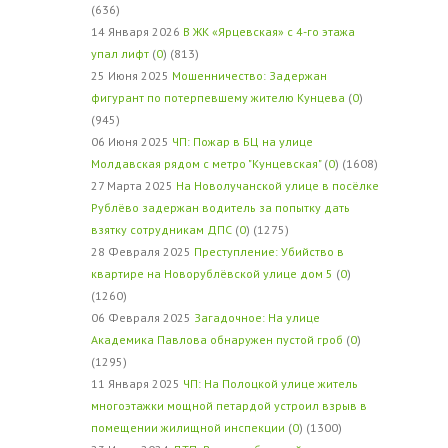
(636)
14 Января 2026
В ЖК «Ярцевская» с 4-го этажа
упал лифт
(
0
) (813)
25 Июня 2025
Мошенничество: Задержан
фигурант по потерпевшему жителю Кунцева
(
0
)
(945)
06 Июня 2025
ЧП: Пожар в БЦ на улице
Молдавская рядом с метро "Кунцевская"
(
0
) (1608)
27 Марта 2025
На Новолучанской улице в посёлке
Рублёво задержан водитель за попытку дать
взятку сотрудникам ДПС
(
0
) (1275)
28 Февраля 2025
Преступление: Убийство в
квартире на Новорублёвской улице дом 5
(
0
)
(1260)
06 Февраля 2025
Загадочное: На улице
Академика Павлова обнаружен пустой гроб
(
0
)
(1295)
11 Января 2025
ЧП: На Полоцкой улице житель
многоэтажки мощной петардой устроил взрыв в
помещении жилищной инспекции
(
0
) (1300)