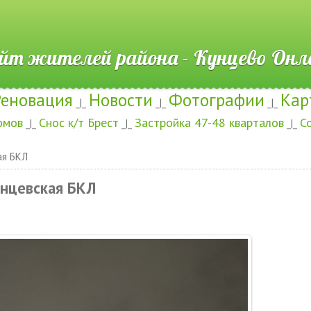
ителей района - Кунцево
Реновация
Новости
Фотографии
Кар
_|_
_|_
_|_
омов
Снос к/т Брест
Застройка 47-48 кварталов
С
_|_
_|_
_|_
ая БКЛ
нцевская БКЛ