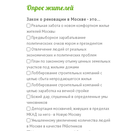
Опрос жителей
Закон о реновации в Москве - это...
Реальная забота о новом комфортном жилье
жителей Москвы
Предвыборное зарабатывание
политическоих очков мэром и президентом
Отвлечение людей от реальных
экономических и политических проблем
План по законному отъему ценных земельных
участков под жилыми домами
Лоббирование строительных компаний с
целью сбыта непродающегося жилья
Лоббирование строительный компаний с
целью заработка на вечной стройке
Божий дар, спущенный в определенные умы
чиновников
Депортация москвичей, живущих в пределах
МКАД за него - в Новую Москву
Умышленному увеличению количества людей
в Москве в качестве РАБотников