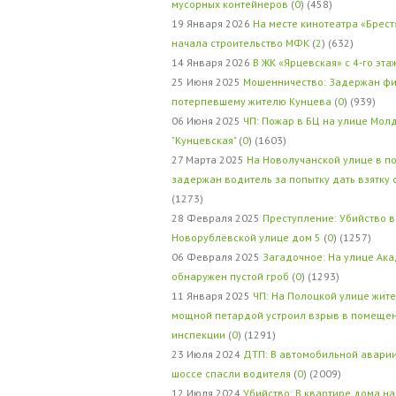
мусорных контейнеров
(
0
) (458)
19 Января 2026
На месте кинотеатра «Брест
начала строительство МФК
(
2
) (632)
14 Января 2026
В ЖК «Ярцевская» с 4-го эта
25 Июня 2025
Мошенничество: Задержан фи
потерпевшему жителю Кунцева
(
0
) (939)
06 Июня 2025
ЧП: Пожар в БЦ на улице Мол
"Кунцевская"
(
0
) (1603)
27 Марта 2025
На Новолучанской улице в п
задержан водитель за попытку дать взятку
(1273)
28 Февраля 2025
Преступление: Убийство в
Новорублёвской улице дом 5
(
0
) (1257)
06 Февраля 2025
Загадочное: На улице Ак
обнаружен пустой гроб
(
0
) (1293)
11 Января 2025
ЧП: На Полоцкой улице жит
мощной петардой устроил взрыв в помеще
инспекции
(
0
) (1291)
23 Июля 2024
ДТП: В автомобильной авари
шоссе спасли водителя
(
0
) (2009)
12 Июля 2024
Убийство: В квартире дома на