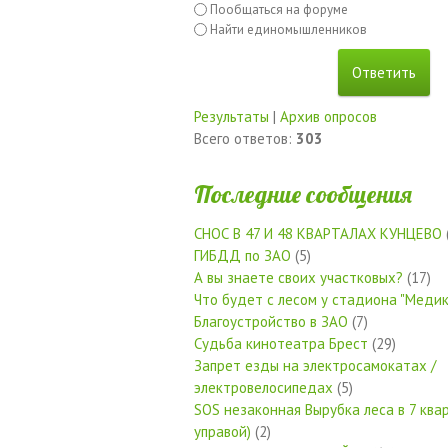
Пообщаться на форуме
Найти единомышленников
Результаты
|
Архив опросов
Всего ответов:
303
Последние сообщения
СНОС В 47 И 48 КВАРТАЛАХ КУНЦЕВО
ГИБДД по ЗАО
(5)
А вы знаете своих участковых?
(17)
Что будет с лесом у стадиона "Медик
Благоустройство в ЗАО
(7)
Судьба кинотеатра Брест
(29)
Запрет езды на электросамокатах /
электровелосипедах
(5)
SOS незаконная Вырубка леса в 7 квар
управой)
(2)