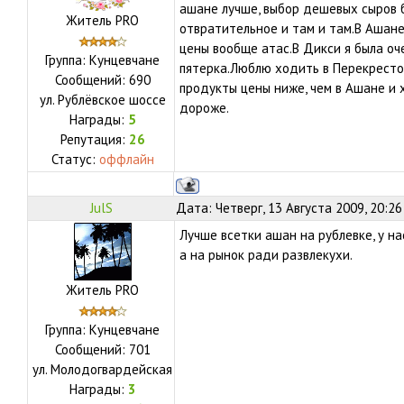
ашане лучше, выбор дешевых сыров 
Житель PRO
отвратительное и там и там.В Ашане 
цены вообще атас.В Дикси я была оч
Группа: Кунцевчане
пятерка.Люблю ходить в Перекресто
Сообщений:
690
продукты цены ниже, чем в Ашане и х
ул.
Рублёвское шоссе
дороже.
Награды:
5
Репутация:
26
Статус:
оффлайн
JulS
Дата: Четверг, 13 Августа 2009, 20:2
Лучше всетки ашан на рублевке, у на
а на рынок ради развлекухи.
Житель PRO
Группа: Кунцевчане
Сообщений:
701
ул.
Молодогвардейская
Награды:
3