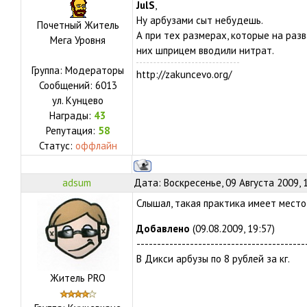
JulS
,
Ну арбузами сыт небудешь.
Почетный Житель
А при тех размерах, которые на разва
Мега Уровня
них шприцем вводили нитрат.
Группа: Модераторы
http://zakuncevo.org/
Сообщений:
6013
ул.
Кунцево
Награды:
43
Репутация:
58
Статус:
оффлайн
adsum
Дата: Воскресенье, 09 Августа 2009, 
Слышал, такая практика имеет место
Добавлено
(09.08.2009, 19:57)
-----------------------------------------
В Дикси арбузы по 8 рублей за кг.
Житель PRO