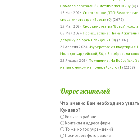
Павлова зарезали 62-летнюю женщину
(
0
) 
16 Мая 2024
Смертельное ДТП: Велосипедис
сноса кинотеатра «Брест»
(
0
) (2679)
15 Мая 2024
Снос кинотеатра "Брест": уход 
08 Мая 2024
Происшествие: Пьяный житель 
девушку во время свидания
(
0
) (2002)
27 Апреля 2024
Изуверство: Из квартиры с 1
Молодогвардейской, 36, к.6 выбросили кош
25 Января 2024
Покушение: На Бобруйской 
напал с ножом на полицейского
(
1
) (2268)
Опрос жителей
Что именно Вам необходимо узнать
Кунцево?
Больше о районе
Контакты и адреса фирм
То же, но гос. учреждений
Посмотреть фото района