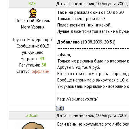
RAE
Дата: Понедельник, 10 Августа 2009,
Так и на развалах они от 10 до 20.
Только зачем травиться?
Почетный Житель
Полезности от них никакой.
Мега Уровня
Лучше даже томатов взять - на Кунце
Группа: Модераторы
Добавлено
(10.08.2009, 20:51)
Сообщений:
6013
-----------------------------------------
ул.
Кунцево
adsum
,
Награды:
43
Только их реклама была по второму к
Репутация:
58
Арбузы 8.90, т.е. 9 руб.
Статус:
оффлайн
Вот что стоит посмотреть - сыр вроде
Вообще непонимаю выкрутася с 10, а
Уж указывали нормально - всеравно 
http://zakuncevo.org/
adsum
Дата: Понедельник, 10 Августа 2009,
Если цены не круглые,то это либо ре