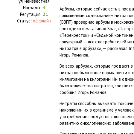
ул.
неизвестная
Награды:
4
Арбузы, которые сейчас есть в прода
Репутация:
21
повышенным содержанием нитратов.
Статус:
оффлайн
(ОЗПП) проверило арбузы в московск
проходило в магазинах Spar, «Патэрс
«Перекресток» и «Седьмой континент
популярный — всех потребителей инт
нитратов в арбузах», — рассказал I
Игорь Романов.
Во всех арбузах, которые продают в
нитратов было выше нормы почти в 
миллиграмм на килограмм. Ни в одном
было количества нитратов, соответс
сообщил Игорь Романов.
Нитраты способны вызывать токсиче
накоплении их в организме у челове
употребление продуктов с повышен
развитию онкологических заболеван