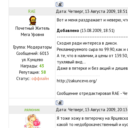
RAE
Дата: Четверг, 13 Августа 2009, 18:5
Вот и меня раздражает и неверю, чт
Почетный Житель
Добавлено
(13.08.2009, 18:51)
Мега Уровня
-----------------------------------------
Сходил ради интереса в дикси.
Группа: Модераторы
Рекламируемого сыра по 99.90, как и
Сообщений:
6013
А те, что в наличии, а цены от 139.5
ул.
Кунцево
тухлявый вид...
Награды:
43
Даже в пятерке и без акций и дешев
Репутация:
58
Статус:
оффлайн
http://zakuncevo.org/
Сообщение отредактировал
RAE
-
Че
лялюник
Дата: Четверг, 13 Августа 2009, 20:1
Я тоже хожу в пятерочку на Ярцевск
какой то недоброкачественный и кус