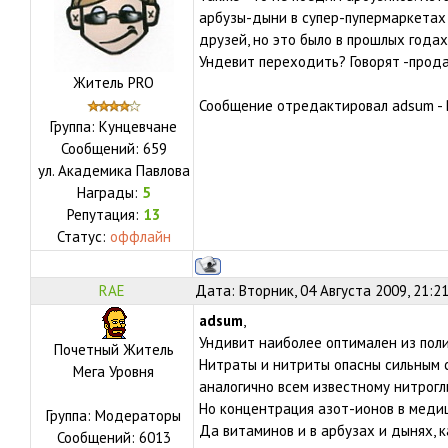
арбузы-дыни в супер-пупермаркетах 
друзей, но это было в прошлых годах
Ундевит переходить? Говорят -прод
Житель PRO
Сообщение отредактировал
adsum
-
Группа: Кунцевчане
Сообщений:
659
ул.
Академика Павлова
Награды:
5
Репутация:
13
Статус:
оффлайн
RAE
Дата: Вторник, 04 Августа 2009, 21:2
adsum
,
Ундивит наиболее оптимален из пол
Почетный Житель
Нитраты и нитриты опасны сильным
Мега Уровня
аналогично всем известному нитрогл
Но концентрация азот-ионов в медиц
Группа: Модераторы
Да витаминов и в арбузах и дынях, к
Сообщений:
6013