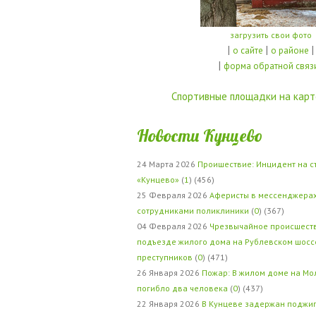
загрузить свои фото
|
|
|
о сайте
о районе
|
форма обратной связ
Спортивные площадки на карт
Новости Кунцево
24 Марта 2026
Проишествие: Инцидент на с
«Кунцево»
(
1
) (456)
25 Февраля 2026
Аферисты в мессенджерах
сотрудниками поликлиники
(
0
) (367)
04 Февраля 2026
Чрезвычайное происшеств
подъезде жилого дома на Рублевском шосс
преступников
(
0
) (471)
26 Января 2026
Пожар: В жилом доме на Мо
погибло два человека
(
0
) (437)
22 Января 2026
В Кунцеве задержан поджи