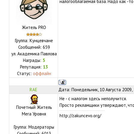
налогооблагаемая база. Надо как -то
Житель PRO
Группа: Кунцевчане
Сообщений:
659
ул.
Академика Павлова
Награды:
5
Репутация:
13
Статус:
оффлайн
RAE
Дата: Понедельник, 10 Августа 2009,
Не - с налогом здесь неполучится.
Просто рекламщики утверждают, что
Почетный Житель
Мега Уровня
http://zakuncevo.org/
Группа: Модераторы
Сообщений:
6013