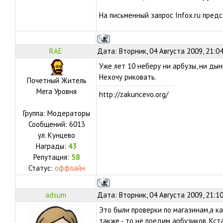
На письменный запрос Infox.ru пред
RAE
Дата: Вторник, 04 Августа 2009, 21:0
Уже лет 10 неберу ни арбузы, ни дын
Нехочу риковать.
Почетный Житель
Мега Уровня
http://zakuncevo.org/
Группа: Модераторы
Сообщений:
6013
ул.
Кунцево
Награды:
43
Репутация:
58
Статус:
оффлайн
adsum
Дата: Вторник, 04 Августа 2009, 21:1
Это были проверки по магазинам,а к
также - то не поедим арбузиков. Кст