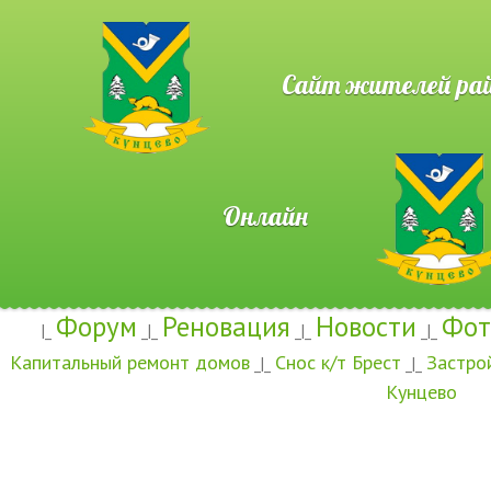
Сайт жителей район
Онлайн
Форум
Реновация
Новости
Фот
|_
_|_
_|_
_|_
Капитальный ремонт домов
Снос к/т Брест
Застро
_|_
_|_
Кунцево