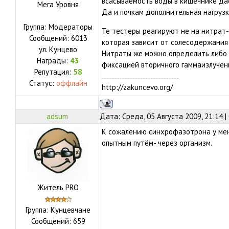
всасываемость воды в кишечнике да
Мега Уровня
Да и почкам дополнительная нагрузк
Группа: Модераторы
Те тестеры реагируют не на нитрат-
Сообщений:
6013
которая зависит от солесодержания 
ул.
Кунцево
Нитраты же можно определить либо 
Награды:
43
фиксацией вторичного гаммаизлучени
Репутация:
58
Статус:
оффлайн
http://zakuncevo.org/
adsum
Дата: Среда, 05 Августа 2009, 21:14 
К сожалению синхрофазотрона у меня
опытным путём- через организм.
Житель PRO
Группа: Кунцевчане
Сообщений:
659