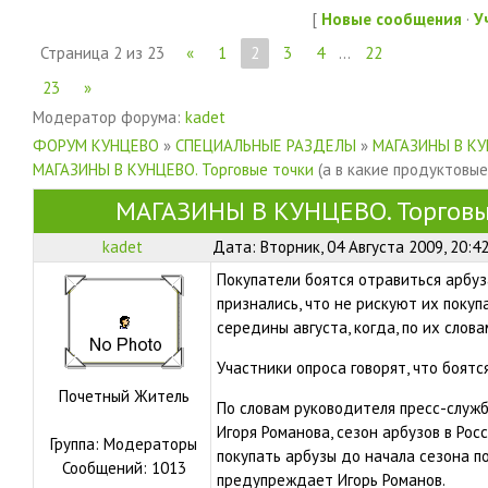
[
Новые сообщения
·
У
Страница
2
из
23
«
1
2
3
4
…
22
23
»
Модератор форума:
kadet
ФОРУМ КУНЦЕВО
»
СПЕЦИАЛЬНЫЕ РАЗДЕЛЫ
»
МАГАЗИНЫ В К
МАГАЗИНЫ В КУНЦЕВО. Торговые точки
(а в какие продуктовы
МАГАЗИНЫ В КУНЦЕВО. Торговы
kadet
Дата: Вторник, 04 Августа 2009, 20:4
Покупатели боятся отравиться арбуз
признались, что не рискуют их поку
середины августа, когда, по их слова
Участники опроса говорят, что боятс
Почетный Житель
По словам руководителя пресс-служ
Игоря Романова, сезон арбузов в Рос
Группа: Модераторы
покупать арбузы до начала сезона п
Сообщений:
1013
предупреждает Игорь Романов.