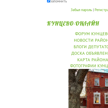
запомнить
Забыл пароль
|
Регистр
КУНЦЕВО-ОНЛАЙН
ФОРУМ КУНЦЕВ
НОВОСТИ РАЙО
БЛОГИ ДЕПУТАТ
ДОСКА ОБЪЯВЛЕ
КАРТА РАЙОН
ФОТОГРАФИИ КУНЦ