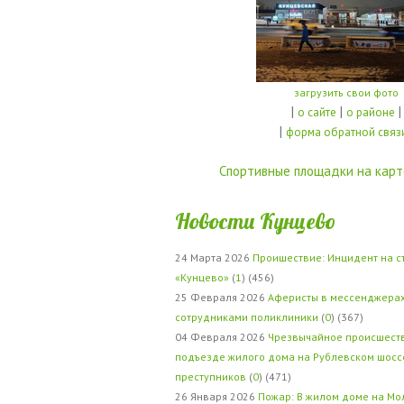
загрузить свои фото
|
|
|
о сайте
о районе
|
форма обратной связ
Спортивные площадки на карт
Новости Кунцево
24 Марта 2026
Проишествие: Инцидент на с
«Кунцево»
(
1
) (456)
25 Февраля 2026
Аферисты в мессенджерах
сотрудниками поликлиники
(
0
) (367)
04 Февраля 2026
Чрезвычайное происшеств
подъезде жилого дома на Рублевском шосс
преступников
(
0
) (471)
26 Января 2026
Пожар: В жилом доме на Мо