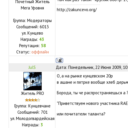
Почетный Житель
Мега Уровня
http://zakuncevo.org/
Группа: Модераторы
Сообщений:
6013
ул.
Кунцево
Награды:
43
Репутация:
58
Статус:
оффлайн
JulS
Дата: Понедельник, 22 Июня 2009, 10
О, а на рынке кунцевском 20р
в ашане и пятрке вообще хлеб дерь
Борода, ты че распространяешься а 
Житель PRO
"Приветствуем нового участника RAE
Группа: Кунцевчане
Сообщений:
701
или почитатели таланта?
ул.
Молодогвардейская
Награды:
3