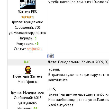
у тебя, наеврное, семья из 10челов
Житель PRO
Группа: Кунцевчане
Сообщений:
701
ул.
Молодогвардейская
Награды:
3
Репутация:
-6
Статус:
оффлайн
RAE
Дата: Понедельник, 22 Июня 2009, 09
adsum
,
В трамплин уже не ходил пару лет -
Почетный Житель
континента.
Мега Уровня
JulS
,
Группа: Модераторы
Значит на другое наседаете, либо х
Сообщений:
6013
Наш хлебозавод, что на ул ак.Павлов
ул.
Кунцево
хлеб выпускает.
Награды:
43