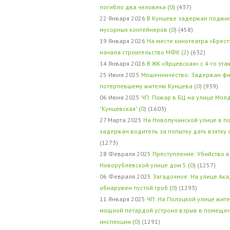
погибло два человека
(
0
) (437)
22 Января 2026
В Кунцеве задержан поджи
мусорных контейнеров
(
0
) (458)
19 Января 2026
На месте кинотеатра «Брест
начала строительство МФК
(
2
) (632)
14 Января 2026
В ЖК «Ярцевская» с 4-го эта
25 Июня 2025
Мошенничество: Задержан фи
потерпевшему жителю Кунцева
(
0
) (939)
06 Июня 2025
ЧП: Пожар в БЦ на улице Мол
"Кунцевская"
(
0
) (1603)
27 Марта 2025
На Новолучанской улице в п
задержан водитель за попытку дать взятку
(1273)
28 Февраля 2025
Преступление: Убийство в
Новорублёвской улице дом 5
(
0
) (1257)
06 Февраля 2025
Загадочное: На улице Ак
обнаружен пустой гроб
(
0
) (1293)
11 Января 2025
ЧП: На Полоцкой улице жит
мощной петардой устроил взрыв в помеще
инспекции
(
0
) (1291)