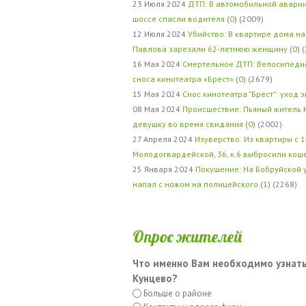
23 Июля 2024
ДТП: В автомобильной авари
шоссе спасли водителя
(
0
) (2009)
12 Июля 2024
Убийство: В квартире дома на
Павлова зарезали 62-летнюю женщину
(
0
) 
16 Мая 2024
Смертельное ДТП: Велосипедис
сноса кинотеатра «Брест»
(
0
) (2679)
15 Мая 2024
Снос кинотеатра "Брест": уход 
08 Мая 2024
Происшествие: Пьяный житель 
девушку во время свидания
(
0
) (2002)
27 Апреля 2024
Изуверство: Из квартиры с 1
Молодогвардейской, 36, к.6 выбросили кош
25 Января 2024
Покушение: На Бобруйской 
напал с ножом на полицейского
(
1
) (2268)
Опрос жителей
Что именно Вам необходимо узнать
Кунцево?
Больше о районе