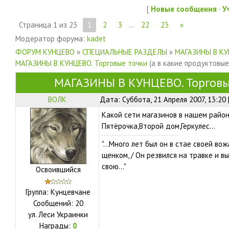
[
Новые сообщения
·
У
Страница
1
из
23
1
2
3
…
22
23
»
Модератор форума:
kadet
ФОРУМ КУНЦЕВО
»
СПЕЦИАЛЬНЫЕ РАЗДЕЛЫ
»
МАГАЗИНЫ В К
МАГАЗИНЫ В КУНЦЕВО. Торговые точки
(а в какие продуктовы
МАГАЗИНЫ В КУНЦЕВО. Торговы
ВОЛК
Дата: Суббота, 21 Апреля 2007, 13:20
Какой сети магазинов в нашем райо
Пятёрочка,Второй дом,Геркулес...
"...Много лет был он в стае своей вож
щенком, / Он резвился на травке и вы
свою..."
Освоившийся
Группа: Кунцевчане
Сообщений:
20
ул.
Леси Украинки
Награды:
0