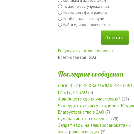
Контакты и адреса фирм
То же, но гос. учреждений
Посмотреть фото района
Пообщаться на форуме
Найти единомышленников
Результаты
|
Архив опросов
Всего ответов:
303
Последние сообщения
СНОС В 47 И 48 КВАРТАЛАХ КУНЦЕВО
ГИБДД по ЗАО
(5)
А вы знаете своих участковых?
(17)
Что будет с лесом у стадиона "Медик
Благоустройство в ЗАО
(7)
Судьба кинотеатра Брест
(29)
Запрет езды на электросамокатах /
электровелосипедах
(5)