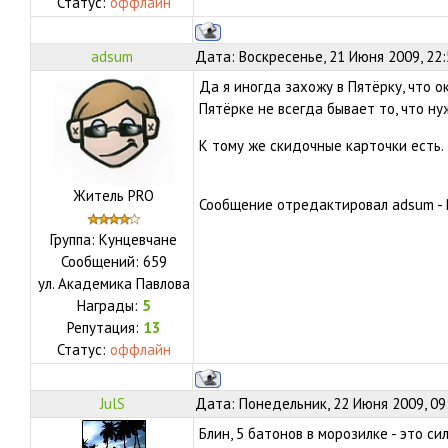
Статус:
оффлайн
adsum
Дата: Воскресенье, 21 Июня 2009, 22
Да я иногда захожу в Пятёрку, что ок
Пятёрке не всегда бывает то, что ну
К тому же скидочные карточки есть.
Житель PRO
Сообщение отредактировал
adsum
-
Группа: Кунцевчане
Сообщений:
659
ул.
Академика Павлова
Награды:
5
Репутация:
13
Статус:
оффлайн
JulS
Дата: Понедельник, 22 Июня 2009, 09
Блин, 5 батонов в морозилке - это си