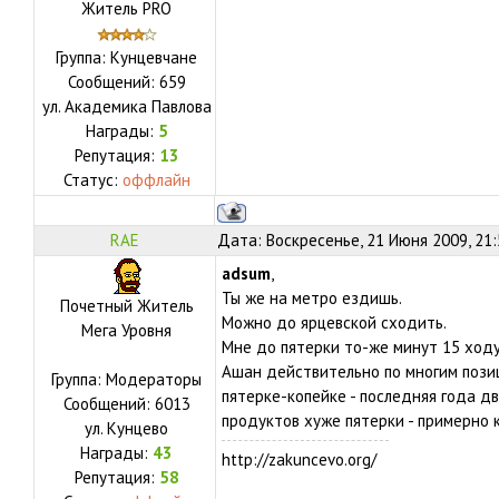
Житель PRO
Группа: Кунцевчане
Сообщений:
659
ул.
Академика Павлова
Награды:
5
Репутация:
13
Статус:
оффлайн
RAE
Дата: Воскресенье, 21 Июня 2009, 21
adsum
,
Ты же на метро ездишь.
Почетный Житель
Можно до ярцевской сходить.
Мега Уровня
Мне до пятерки то-же минут 15 ходу
Ашан действительно по многим пози
Группа: Модераторы
пятерке-копейке - последняя года дв
Сообщений:
6013
продуктов хуже пятерки - примерно к
ул.
Кунцево
Награды:
43
http://zakuncevo.org/
Репутация:
58