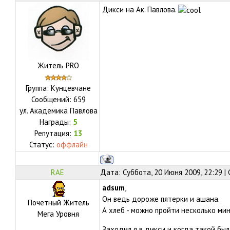
Дикси на Ак. Павлова.
Житель PRO
Группа: Кунцевчане
Сообщений:
659
ул.
Академика Павлова
Награды:
5
Репутация:
13
Статус:
оффлайн
RAE
Дата: Суббота, 20 Июня 2009, 22:29 
adsum
,
Он ведь дороже пятерки и ашана.
Почетный Житель
А хлеб - можно пройти несколько ми
Мега Уровня
Заходил я в дикси и когда такой был