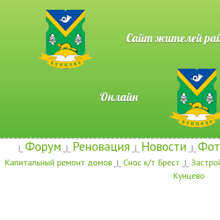
Сайт жителей район
Онлайн
Форум
Реновация
Новости
Фот
|_
_|_
_|_
_|_
Капитальный ремонт домов
Снос к/т Брест
Застро
_|_
_|_
Кунцево