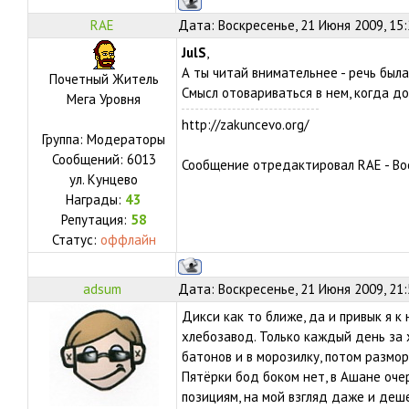
RAE
Дата: Воскресенье, 21 Июня 2009, 15
JulS
,
А ты читай внимательнее - речь была
Почетный Житель
Смысл отовариваться в нем, когда до
Мега Уровня
http://zakuncevo.org/
Группа: Модераторы
Сообщений:
6013
Сообщение отредактировал
RAE
-
Во
ул.
Кунцево
Награды:
43
Репутация:
58
Статус:
оффлайн
adsum
Дата: Воскресенье, 21 Июня 2009, 21
Дикси как то ближе, да и привык я к
хлебозавод. Только каждый день за 
батонов и в морозилку, потом размор
Пятёрки бод боком нет, в Ашане оче
позициям, на мой взгляд даже и деш