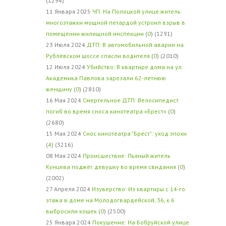
(1294)
11 Января 2025
ЧП: На Полоцкой улице житель
многоэтажки мощной петардой устроил взрыв в
помещении жилищной инспекции
(
0
) (1291)
23 Июля 2024
ДТП: В автомобильной аварии на
Рублёвском шоссе спасли водителя
(
0
) (2010)
12 Июля 2024
Убийство: В квартире дома на ул.
Академика Павлова зарезали 62-летнюю
женщину
(
0
) (2810)
16 Мая 2024
Смертельное ДТП: Велосипедист
погиб во время сноса кинотеатра «Брест»
(
0
)
(2680)
15 Мая 2024
Снос кинотеатра "Брест": уход эпохи
(
4
) (3216)
08 Мая 2024
Происшествие: Пьяный житель
Кунцева поджёг девушку во время свидания
(
0
)
(2002)
27 Апреля 2024
Изуверство: Из квартиры с 14-го
этажа в доме на Молодогвардейской, 36, к.6
выбросили кошек
(
0
) (2500)
25 Января 2024
Покушение: На Бобруйской улице