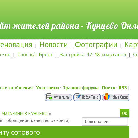
ителей района - Кунцево
Реновация
Новости
Фотографии
Кар
_|_
_|_
_|_
омов
Снос к/т Брест
Застройка 47-48 кварталов
С
_|_
_|_
_|_
вые сообщения
·
Участники
·
Правила форума
·
Поиск
·
RSS
]
»
МАГАЗИНЫ В КУНЦЕВО
»
пыт обращения, качество ремонта)
нту сотового