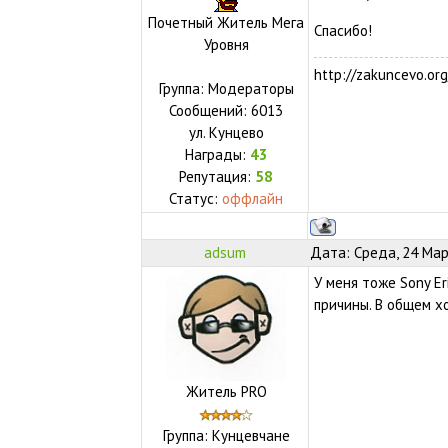
Почетный Житель Мега
Спасибо!
Уровня
http://zakuncevo.org
Группа: Модераторы
Сообщений:
6013
ул.
Кунцево
Награды:
43
Репутация:
58
Статус:
оффлайн
adsum
Дата: Среда, 24 Мар
У меня тоже Sony Er
причины. В общем х
Житель PRO
Группа: Кунцевчане