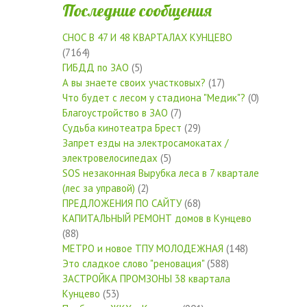
Последние сообщения
СНОС В 47 И 48 КВАРТАЛАХ КУНЦЕВО
(7164)
ГИБДД по ЗАО
(5)
А вы знаете своих участковых?
(17)
Что будет с лесом у стадиона "Медик"?
(0)
Благоустройство в ЗАО
(7)
Судьба кинотеатра Брест
(29)
Запрет езды на электросамокатах /
электровелосипедах
(5)
SOS незаконная Вырубка леса в 7 квартале
(лес за управой)
(2)
ПРЕДЛОЖЕНИЯ ПО САЙТУ
(68)
КАПИТАЛЬНЫЙ РЕМОНТ домов в Кунцево
(88)
МЕТРО и новое ТПУ МОЛОДЕЖНАЯ
(148)
Это сладкое слово "реновация"
(588)
ЗАСТРОЙКА ПРОМЗОНЫ 38 квартала
Кунцево
(53)