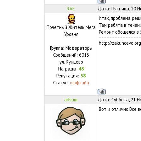
RAE
Дата: Пятница, 20 Н
Итак, проблема реши
Там ребята в течен
Почетный Житель Мега
Ремонт обошелся в 
Уровня
http://zakuncevo.org
Группа: Модераторы
Сообщений:
6013
ул.
Кунцево
Награды:
43
Репутация:
58
Статус:
оффлайн
adsum
Дата: Суббота, 21 Н
Вот и отлично.Все в