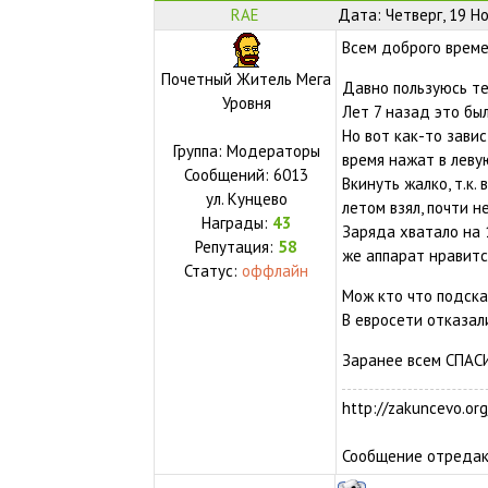
RAE
Дата: Четверг, 19 Н
Всем доброго време
Почетный Житель Мега
Давно пользуюсь те
Уровня
Лет 7 назад это бы
Но вот как-то зави
Группа: Модераторы
время нажат в леву
Сообщений:
6013
Вкинуть жалко, т.к
ул.
Кунцево
летом взял, почти н
Награды:
43
Заряда хватало на 
Репутация:
58
же аппарат нравитс
Статус:
оффлайн
Мож кто что подск
В евросети отказалис
Заранее всем СПАС
http://zakuncevo.org
Сообщение отреда