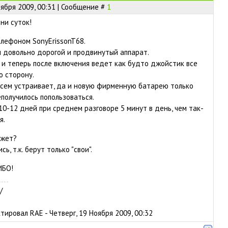
оября 2009, 00:31 | Сообщение #
1
ни суток!
лефоном SonyErissonT68.
л довольно дорогой и продвинутый аппарат.
с и теперь после включения ведет как будто джойстик все
ю сторону.
. всем устраивает, да и новую фирменную батарею только
еполучилось попользоваться.
10-12 дней при среднем разговоре 5 минут в день, чем так-
я.
ажет?
ь, т.к. берут только "свои".
ИБО!
/
ктировал
RAE
-
Четверг, 19 Ноября 2009, 00:32