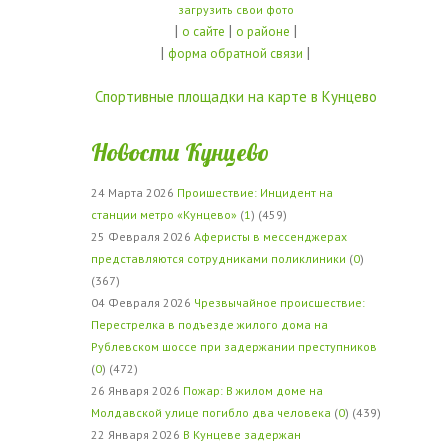
загрузить свои фото
|
|
|
о сайте
о районе
|
|
форма обратной связи
Спортивные площадки на карте в Кунцево
Новости Кунцево
24 Марта 2026
Проишествие: Инцидент на
станции метро «Кунцево»
(
1
) (459)
25 Февраля 2026
Аферисты в мессенджерах
представляются сотрудниками поликлиники
(
0
)
(367)
04 Февраля 2026
Чрезвычайное происшествие:
Перестрелка в подъезде жилого дома на
Рублевском шоссе при задержании преступников
(
0
) (472)
26 Января 2026
Пожар: В жилом доме на
Молдавской улице погибло два человека
(
0
) (439)
22 Января 2026
В Кунцеве задержан