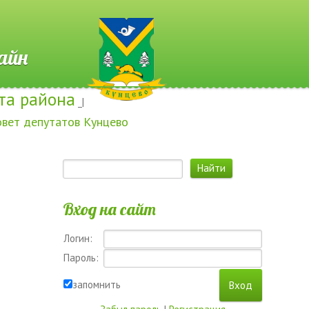
 Онлайн
та района
_|
овет депутатов Кунцево
Вход на сайт
Логин:
Пароль:
запомнить