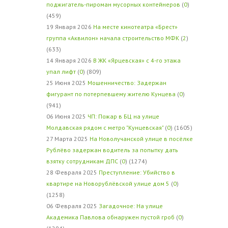
поджигатель-пироман мусорных контейнеров
(
0
)
(459)
19 Января 2026
На месте кинотеатра «Брест»
группа «Аквилон» начала строительство МФК
(
2
)
(633)
14 Января 2026
В ЖК «Ярцевская» с 4-го этажа
упал лифт
(
0
) (809)
25 Июня 2025
Мошенничество: Задержан
фигурант по потерпевшему жителю Кунцева
(
0
)
(941)
06 Июня 2025
ЧП: Пожар в БЦ на улице
Молдавская рядом с метро "Кунцевская"
(
0
) (1605)
27 Марта 2025
На Новолучанской улице в посёлке
Рублёво задержан водитель за попытку дать
взятку сотрудникам ДПС
(
0
) (1274)
28 Февраля 2025
Преступление: Убийство в
квартире на Новорублёвской улице дом 5
(
0
)
(1258)
06 Февраля 2025
Загадочное: На улице
Академика Павлова обнаружен пустой гроб
(
0
)