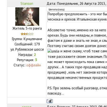
Stanson
Дата: Понедельник, 26 Августа 2013,
Цитата
(
сосед
)
Попробую предположить - это мог бы
чеснока и орехов. Итальянская кухня
Житель 5-го ранга
Абсолютно точно, именно из-за него
орехах. Будь они неладны, и главное,
Группа: Кунцевчане
фактом я даже и знать не знал, и слы
Сообщений:
179
Поэтому считаю своим долгом донест
ул.
Рублевское шоссе
и жене скажу, чтоб тоже сам
Награды:
2
тоже расскажите своим знакомым. По
Репутация:
3
нас может происходить пока самих н
Статус:
оффлайн
других... А таких горе-продавцов н
продукцию) , коль нет законов котор
продавцов некачественных продукто
P.S. Про зелень особый разговор, от
повсюду...
сосед
Дата: Вторник, 27 Августа 2013, 08:4