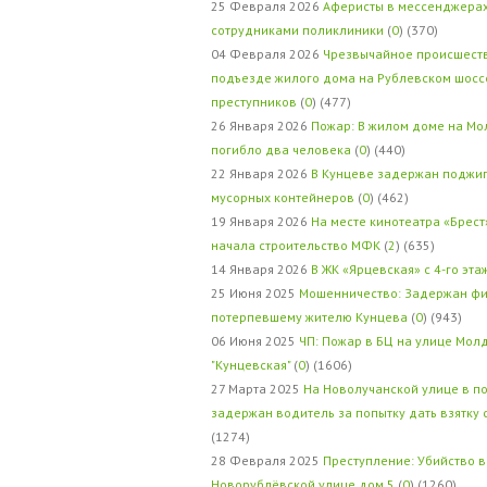
25 Февраля 2026
Аферисты в мессенджерах
сотрудниками поликлиники
(
0
) (370)
04 Февраля 2026
Чрезвычайное происшеств
подъезде жилого дома на Рублевском шосс
преступников
(
0
) (477)
26 Января 2026
Пожар: В жилом доме на Мо
погибло два человека
(
0
) (440)
22 Января 2026
В Кунцеве задержан поджи
мусорных контейнеров
(
0
) (462)
19 Января 2026
На месте кинотеатра «Брест
начала строительство МФК
(
2
) (635)
14 Января 2026
В ЖК «Ярцевская» с 4-го эта
25 Июня 2025
Мошенничество: Задержан фи
потерпевшему жителю Кунцева
(
0
) (943)
06 Июня 2025
ЧП: Пожар в БЦ на улице Мол
"Кунцевская"
(
0
) (1606)
27 Марта 2025
На Новолучанской улице в п
задержан водитель за попытку дать взятку
(1274)
28 Февраля 2025
Преступление: Убийство в
Новорублёвской улице дом 5
(
0
) (1260)