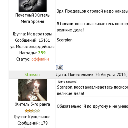
Зря. Продавцов отравой надо наказыв
Почетный Житель
Мега Уровня
Stanson
, восстанавливаетесь поскор
великие дела!
Группа: Модераторы
Scorpion
Сообщений:
13161
ул.
Молодогвардейская
Награды:
259
Статус:
оффлайн
Stanson
Дата: Понедельник, 26 Августа 2013,
Цитата
(
сосед
)
Stanson, восстанавливаетесь поскоре
великие дела!
Житель 5-го ранга
Обязательно! Я по другому и не умею
Группа: Кунцевчане
Сообщений:
179