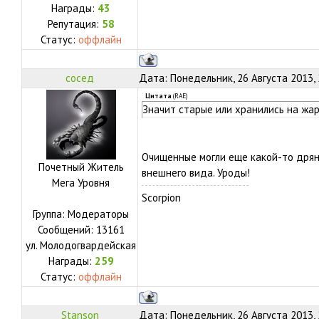
Награды:
43
Репутация:
58
Статус:
оффлайн
сосед
Дата: Понедельник, 26 Августа 2013,
Цитата
(
RAE
)
Значит старые или хранились на жар
Очищенные могли еще какой-то дря
Почетный Житель
внешнего вида. Уроды!
Мега Уровня
Scorpion
Группа: Модераторы
Сообщений:
13161
ул.
Молодогвардейская
Награды:
259
Статус:
оффлайн
Stanson
Дата: Понедельник, 26 Августа 2013,