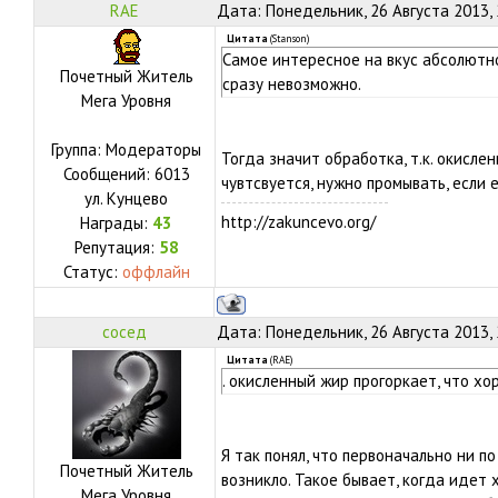
RAE
Дата: Понедельник, 26 Августа 2013,
Цитата
(
Stanson
)
Самое интересное на вкус абсолютно
Почетный Житель
сразу невозможно.
Мега Уровня
Группа: Модераторы
Тогда значит обработка, т.к. окисле
Сообщений:
6013
чувтсвуется, нужно промывать, если 
ул.
Кунцево
http://zakuncevo.org/
Награды:
43
Репутация:
58
Статус:
оффлайн
сосед
Дата: Понедельник, 26 Августа 2013,
Цитата
(
RAE
)
. окисленный жир прогоркает, что хо
Я так понял, что первоначально ни по
Почетный Житель
возникло. Такое бывает, когда идет
Мега Уровня