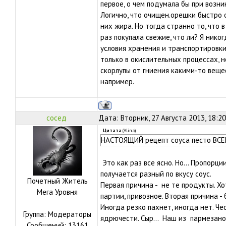
первое, о чем подумала бы при возни
Логично, что очищен.орешки быстро 
них жира. Но тогда странно то, что в
раз покупала свежие, что ли? Я нико
условия хранения и транспортировки
только в окислительных процессах, н
скорлупы от гниения какими-то веще
например.
сосед
Дата: Вторник, 27 Августа 2013, 18:2
Цитата
(
Alina
)
НАСТОЯЩИЙ рецепт соуса песто ВСЕ
Это как раз все ясно. Но... Пропорци
получается разный по вкусу соус.
Почетный Житель
Первая причина - не те продукты. Х
Мега Уровня
партии, привозное. Вторая причина -
Иногда резко пахнет, иногда нет. Ч
Группа: Модераторы
ядрючести. Сыр... Наш из пармезано
Сообщений:
13161