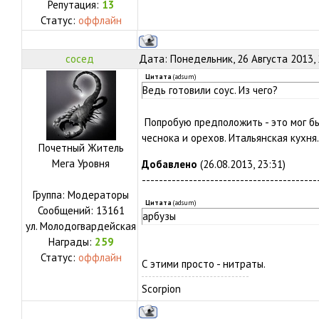
Репутация:
13
Статус:
оффлайн
сосед
Дата: Понедельник, 26 Августа 2013,
Цитата
(
adsum
)
Ведь готовили соус. Из чего?
Попробую предположить - это мог бы
чеснока и орехов. Итальянская кухня.
Почетный Житель
Мега Уровня
Добавлено
(26.08.2013, 23:31)
-----------------------------------------
Группа: Модераторы
Цитата
(
adsum
)
Сообщений:
13161
арбузы
ул.
Молодогвардейская
Награды:
259
Статус:
оффлайн
С этими просто - нитраты.
Scorpion