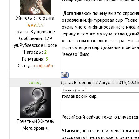
Догадываюсь почему вы это спросил
Житель 5-го ранга
отравлении, фигурировал сыр. Также 
очень много инфицированного мяса и
Группа: Кунцевчане
курицу и там же до кучи голландский
Сообщений:
179
хоть в этом повезло, в этот раз мы к
ул.
Рублевское шоссе
Если бы еще и сыр добавили и он ок
Награды:
2
"весело" было.
Репутация:
3
Статус:
оффлайн
сосед
Дата: Вторник, 27 Августа 2013, 10:3
Цитата
(
Stanson
)
голландский сыр.
Российский сейчас тоже отличаетс
Почетный Житель
Мега Уровня
Stanson
, не сочтите издевательство
рассказать ( пусть позже) о рецепте