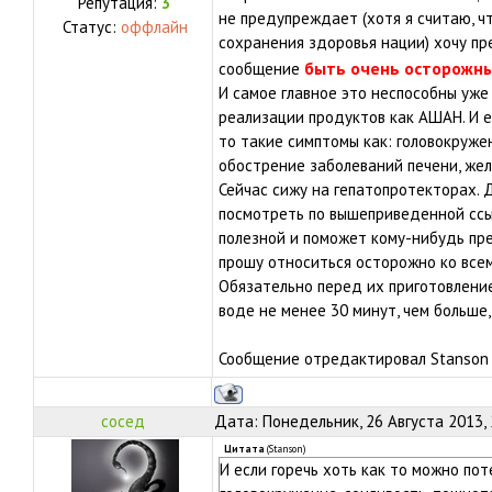
Репутация:
3
не предупреждает (хотя я считаю, ч
Статус:
оффлайн
сохранения здоровья нации) хочу п
быть очень осторожны
сообщение
И самое главное это неспособны уже
реализации продуктов как АШАН. И е
то такие симптомы как: головокружен
обострение заболеваний печени, жел
Сейчас сижу на гепатопротекторах
посмотреть по вышеприведенной ссы
полезной и поможет кому-нибудь пр
прошу относиться осторожно ко всем
Обязательно перед их приготовлени
воде не менее 30 минут, чем больше,
Сообщение отредактировал
Stanson
сосед
Дата: Понедельник, 26 Августа 2013,
Цитата
(
Stanson
)
И если горечь хоть как то можно пот