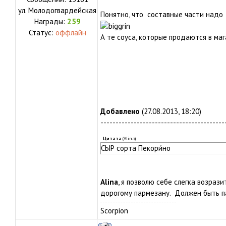
ул.
Молодогвардейская
Понятно, что составные части надо 
Награды:
259
Статус:
оффлайн
А те соуса, которые продаются в мага
Добавлено
(27.08.2013, 18:20)
-----------------------------------------
Цитата
(
Alina
)
СЫР сорта Пекори́но
Alina
, я позволю себе слегка возраз
дорогому пармезану. Должен быть п
Scorpion