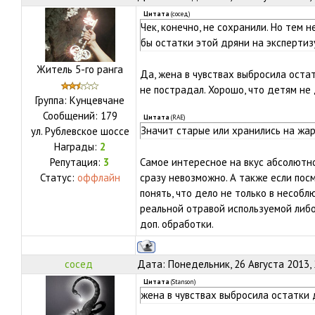
Цитата
(
сосед
)
Чек, конечно, не сохранили. Но тем 
бы остатки этой дряни на экспертиз
Житель 5-го ранга
Да, жена в чувствах выбросила оста
не пострадал. Хорошо, что детям не 
Группа: Кунцевчане
Сообщений:
179
Цитата
(
RAE
)
Значит старые или хранились на жар
ул.
Рублевское шоссе
Награды:
2
Репутация:
3
Самое интересное на вкус абсолютно
Статус:
оффлайн
сразу невозможно. А также если пос
понять, что дело не только в несоб
реальной отравой используемой либо
доп. обработки.
сосед
Дата: Понедельник, 26 Августа 2013,
Цитата
(
Stanson
)
жена в чувствах выбросила остатки