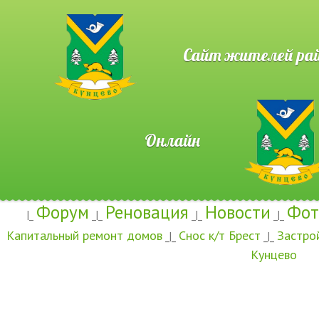
Сайт жителей район
Онлайн
Форум
Реновация
Новости
Фот
|_
_|_
_|_
_|_
Капитальный ремонт домов
Снос к/т Брест
Застро
_|_
_|_
Кунцево