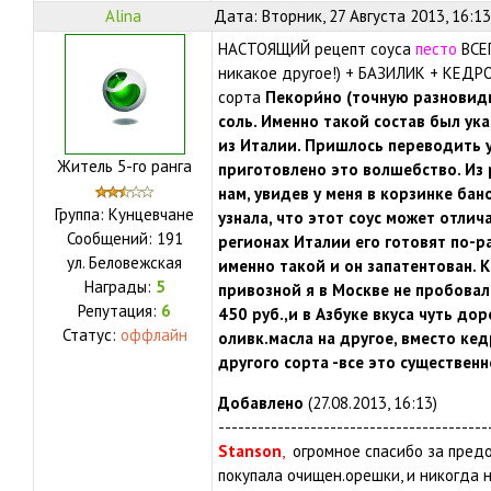
Alina
Дата: Вторник, 27 Августа 2013, 16:1
НАСТОЯЩИЙ рецепт соуса
песто
ВСЕГ
никакое другое!) + БАЗИЛИК + КЕДРО
сорта
Пекори́но (точную разновид
соль. Именно такой состав был указ
из Италии. Пришлось переводить уж
Житель 5-го ранга
приготовлено это волшебство. Из 
нам, увидев у меня в корзинке ба
Группа: Кунцевчане
узнала, что этот соус может отлича
Сообщений:
191
регионах Италии его готовят по-р
ул.
Беловежская
именно такой и он запатентован. К
Награды:
5
привозной я в Москве не пробовала
Репутация:
6
450 руб.,и в Азбуке вкуса чуть дор
Статус:
оффлайн
оливк.масла на другое, вместо ке
другого сорта -все это существенн
Добавлено
(27.08.2013, 16:13)
-----------------------------------------
Stanson
,
огромное спасибо за предо
покупала очищен.орешки, и никогда 