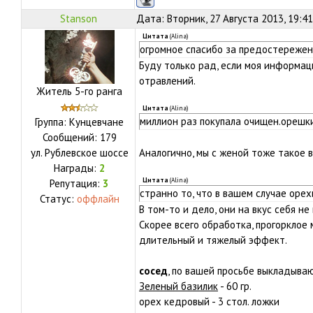
Stanson
Дата: Вторник, 27 Августа 2013, 19:4
Цитата
(
Alina
)
огромное спасибо за предостереже
Буду только рад, если моя информа
отравлений.
Житель 5-го ранга
Цитата
(
Alina
)
миллион раз покупала очищен.орешки
Группа: Кунцевчане
Сообщений:
179
ул.
Рублевское шоссе
Аналогично, мы с женой тоже такое 
Награды:
2
Цитата
(
Alina
)
Репутация:
3
странно то, что в вашем случае орех
Статус:
оффлайн
В том-то и дело, они на вкус себя н
Скорее всего обработка, прогорклое
длительный и тяжелый эффект.
сосед
, по вашей просьбе выкладываю
Зеленый базилик
- 60 гр.
орех кедровый - 3 стол. ложки