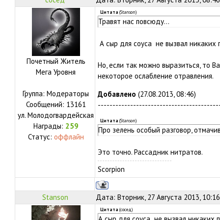
Цитата
(
Stanson
)
Травят нас повсюду...
А сыр для соуса не вызвал никаких
Почетный Житель
Но, если так можно выразиться, то В
Мега Уровня
некоторое ослабление отравления.
Группа: Модераторы
Добавлено
(27.08.2013, 08:46)
Сообщений:
13161
-----------------------------------------
ул.
Молодогвардейская
Цитата
(
Stanson
)
Награды:
259
Про зелень особый разговор, отмачи
Статус:
оффлайн
Это точно. Рассадник нитратов.
Scorpion
Stanson
Дата: Вторник, 27 Августа 2013, 10:1
Цитата
(
сосед
)
А сыр для соуса не вызвал никаких 