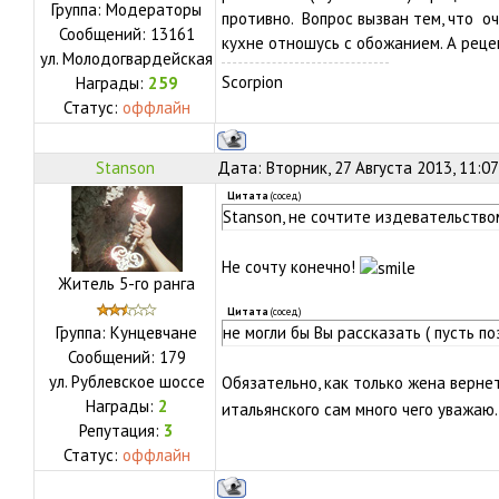
Группа: Модераторы
противно. Вопрос вызван тем, что о
Сообщений:
13161
кухне отношусь с обожанием. А реце
ул.
Молодогвардейская
Scorpion
Награды:
259
Статус:
оффлайн
Stanson
Дата: Вторник, 27 Августа 2013, 11:0
Цитата
(
сосед
)
Stanson, не сочтите издевательство
Не сочту конечно!
Житель 5-го ранга
Цитата
(
сосед
)
Группа: Кунцевчане
не могли бы Вы рассказать ( пусть п
Сообщений:
179
ул.
Рублевское шоссе
Обязательно, как только жена верне
Награды:
2
итальянского сам много чего уважаю.
Репутация:
3
Статус:
оффлайн