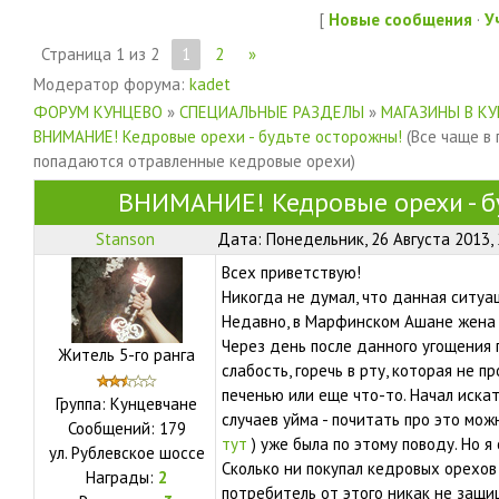
[
Новые сообщения
·
У
Страница
1
из
2
1
2
»
Модератор форума:
kadet
ФОРУМ КУНЦЕВО
»
СПЕЦИАЛЬНЫЕ РАЗДЕЛЫ
»
МАГАЗИНЫ В К
ВНИМАНИЕ! Кедровые орехи - будьте осторожны!
(Все чаще в
попадаются отравленные кедровые орехи)
ВНИМАНИЕ! Кедровые орехи - б
Stanson
Дата: Понедельник, 26 Августа 2013,
Всех приветствую!
Никогда не думал, что данная ситуа
Недавно, в Марфинском Ашане жена 
Через день после данного угощения
Житель 5-го ранга
слабость, горечь в рту, которая не п
печенью или еще что-то. Начал иска
Группа: Кунцевчане
случаев уйма - почитать про это мо
Сообщений:
179
тут
) уже была по этому поводу. Но я
ул.
Рублевское шоссе
Сколько ни покупал кедровых орехов 
Награды:
2
потребитель от этого никак не защищ