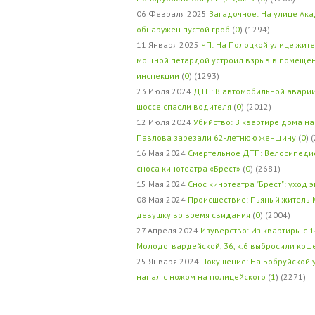
06 Февраля 2025
Загадочное: На улице Ак
обнаружен пустой гроб
(
0
) (1294)
11 Января 2025
ЧП: На Полоцкой улице жит
мощной петардой устроил взрыв в помеще
инспекции
(
0
) (1293)
23 Июля 2024
ДТП: В автомобильной авари
шоссе спасли водителя
(
0
) (2012)
12 Июля 2024
Убийство: В квартире дома на
Павлова зарезали 62-летнюю женщину
(
0
) 
16 Мая 2024
Смертельное ДТП: Велосипедис
сноса кинотеатра «Брест»
(
0
) (2681)
15 Мая 2024
Снос кинотеатра "Брест": уход 
08 Мая 2024
Происшествие: Пьяный житель 
девушку во время свидания
(
0
) (2004)
27 Апреля 2024
Изуверство: Из квартиры с 1
Молодогвардейской, 36, к.6 выбросили кош
25 Января 2024
Покушение: На Бобруйской 
напал с ножом на полицейского
(
1
) (2271)