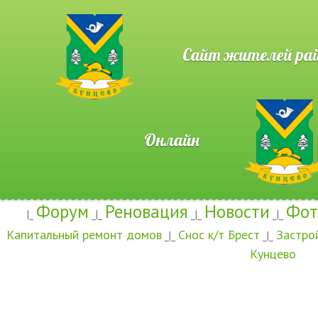
Сайт жителей район
Онлайн
Форум
Реновация
Новости
Фот
|_
_|_
_|_
_|_
Капитальный ремонт домов
Снос к/т Брест
Застро
_|_
_|_
Кунцево