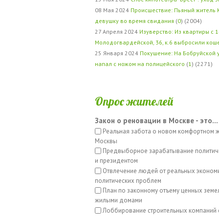
08 Мая 2024
Происшествие: Пьяный житель 
девушку во время свидания
(
0
) (2004)
27 Апреля 2024
Изуверство: Из квартиры с 1
Молодогвардейской, 36, к.6 выбросили кош
25 Января 2024
Покушение: На Бобруйской 
напал с ножом на полицейского
(
1
) (2271)
Опрос жителей
Закон о реновации в Москве - это...
Реальная забота о новом комфортном 
Москвы
Предвыборное зарабатывание политич
и президентом
Отвлечение людей от реальных эконом
политических проблем
План по законному отъему ценных земе
жилыми домами
Лоббирование строительных компаний 