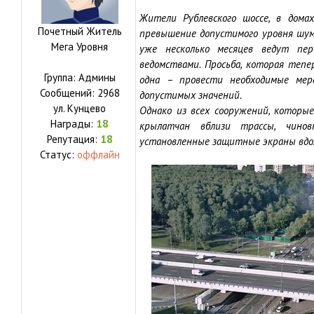
Жители Рублевского шоссе, в дома
Почетный Житель
превышение допустимого уровня шум
Мега Уровня
уже несколько месяцев ведут пер
ведомствами. Просьба, которая тепе
Группа: Админы
одна – провести необходимые ме
Сообщений:
2968
допустимых значений.
ул.
Кунцево
Однако из всех сооружений, которы
Награды:
18
крылатчан вблизи трассы, чино
Репутация:
18
установленные защитные экраны вдо
Статус:
оффлайн