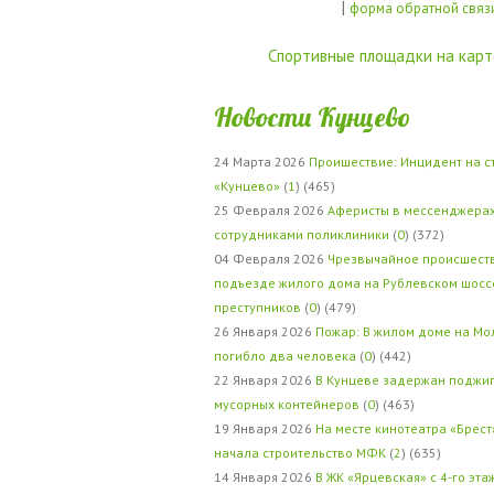
|
форма обратной связ
Спортивные площадки на карт
Новости Кунцево
24 Марта 2026
Проишествие: Инцидент на с
«Кунцево»
(
1
) (465)
25 Февраля 2026
Аферисты в мессенджерах
сотрудниками поликлиники
(
0
) (372)
04 Февраля 2026
Чрезвычайное происшеств
подъезде жилого дома на Рублевском шосс
преступников
(
0
) (479)
26 Января 2026
Пожар: В жилом доме на Мо
погибло два человека
(
0
) (442)
22 Января 2026
В Кунцеве задержан поджи
мусорных контейнеров
(
0
) (463)
19 Января 2026
На месте кинотеатра «Брест
начала строительство МФК
(
2
) (635)
14 Января 2026
В ЖК «Ярцевская» с 4-го эта