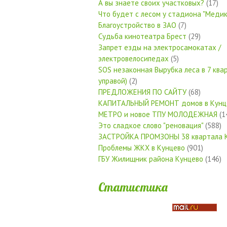
А вы знаете своих участковых?
(17)
Что будет с лесом у стадиона "Медик
Благоустройство в ЗАО
(7)
Судьба кинотеатра Брест
(29)
Запрет езды на электросамокатах /
электровелосипедах
(5)
SOS незаконная Вырубка леса в 7 квар
управой)
(2)
ПРЕДЛОЖЕНИЯ ПО САЙТУ
(68)
КАПИТАЛЬНЫЙ РЕМОНТ домов в Кунц
МЕТРО и новое ТПУ МОЛОДЕЖНАЯ
(1
Это сладкое слово "реновация"
(588)
ЗАСТРОЙКА ПРОМЗОНЫ 38 квартала 
Проблемы ЖКХ в Кунцево
(901)
ГБУ Жилищник района Кунцево
(146)
Статистика