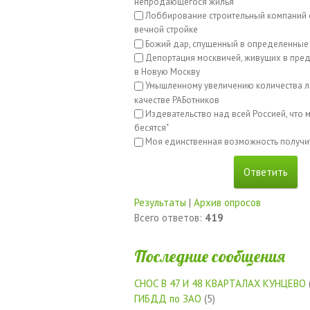
непродающегося жилья
Лоббирование строительный компаний с
вечной стройке
Божий дар, спущенный в определенные
Депортация москвичей, живущих в пред
в Новую Москву
Умышленному увеличению количества л
качестве РАБотников
Издевательство над всей Россией, что м
бесятся"
Моя единственная возможность получи
Результаты
|
Архив опросов
Всего ответов:
419
Последние сообщения
СНОС В 47 И 48 КВАРТАЛАХ КУНЦЕВО
ГИБДД по ЗАО
(5)