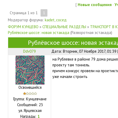
[
Новые сообщения
·
У
Страница
1
из
1
1
Модератор форума:
kadet
,
сосед
ФОРУМ КУНЦЕВО
»
СПЕЦИАЛЬНЫЕ РАЗДЕЛЫ
»
ТРАНСПОРТ В 
Рублёвское шоссе: новая эстакада
(Разворотная эстакада)
Рублёвское шоссе: новая эстака
Ddv079
Дата: Вторник, 07 Ноября 2017, 01:39
на Рублевке в районе 79 дома решил
проекту там тоннель.
причем конкурс провели на проетикт
уже начали строить
Освоившийся
Группа: Кунцевчане
Сообщений:
23
ул.
Ярцевская
Награды:
1