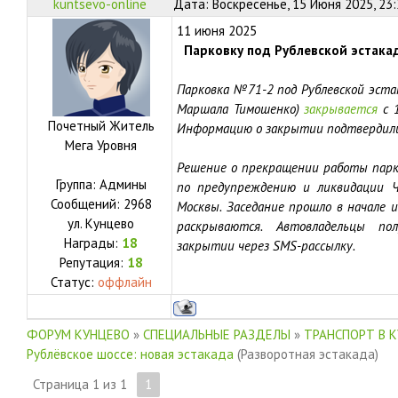
kuntsevo-online
Дата: Воскресенье, 15 Июня 2025, 23
11 июня 2025
Парковку под Рублевской эстака
Парковка №71-2 под Рублевской эстак
Маршала Тимошенко)
закрывается
с 1
Почетный Житель
Информацию о закрытии подтвердили 
Мега Уровня
Решение о прекращении работы парк
Группа: Админы
по предупреждению и ликвидации Ч
Сообщений:
2968
Москвы. Заседание прошло в начале 
ул.
Кунцево
раскрываются. Автовладельцы по
Награды:
18
закрытии через SMS-рассылку.
Репутация:
18
Статус:
оффлайн
ФОРУМ КУНЦЕВО
»
СПЕЦИАЛЬНЫЕ РАЗДЕЛЫ
»
ТРАНСПОРТ В 
Рублёвское шоссе: новая эстакада
(Разворотная эстакада)
Страница
1
из
1
1