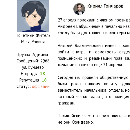
27 апреля приехали с членом презид
Андреем Бабушкиным в печально изв
среду были доставлены волонтеры м
Почетный Житель
Мега Уровня
Андрей Владимирович имеет прав
войти внутрь и осмотреть отд
Группа: Админы
полицейских и реализации прав за
Сообщений:
2968
желание возникло еще 21 апреля.
ул.
Кунцево
Награды:
18
Сегодня мы провели общественную 
Репутация:
18
были рады нашему визиту, дов
Статус:
оффлайн
заместитель начальника отдела, н
который четко гласит, что полици
граждан.
Полицейские честно признались, ч
не они. Ожидаемо.