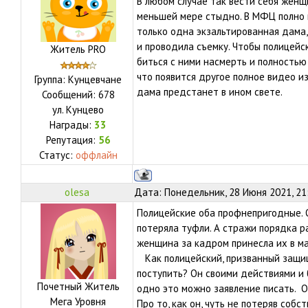
В любом случае так вести себя женщ
меньшей мере стыдно. В МФЦ полно 
только одна экзальтированная дама
и проводила съемку. Чтобы полицейс
Житель PRO
биться с ними насмерть и полностью
что появится другое полное видео из
Группа: Кунцевчане
дама предстанет в ином свете.
Сообщений:
678
ул.
Кунцево
Награды:
33
Репутация:
56
Статус:
оффлайн
olesa
Дата: Понедельник, 28 Июня 2021, 21
Полицейские оба профнепригодные. 
потеряла туфли. А стражи порядка 
женщина за кадром принесла их в м
Как полицейский, призванный защищ
поступить? Он своими действиями и
Почетный Житель
одно это можно заявление писать. О
Мега Уровня
Про то, как он, чуть не потеряв соб