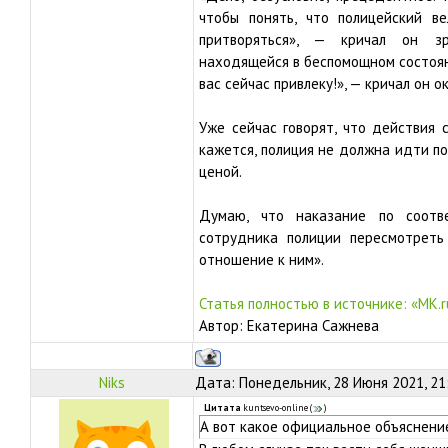
чтобы понять, что полицейский в
притворяться», — кричал он з
находящейся в беспомощном состояни
вас сейчас привлеку!», — кричал он 
Уже сейчас говорят, что действия 
кажется, полиция не должна идти п
ценой.
Думаю, что наказание по соотв
сотрудника полиции пересмотреть
отношение к ним».
Статья полностью в источнике:
«MK.r
Автор: Екатерина Сажнева
Niks
Дата: Понедельник, 28 Июня 2021, 21
Цитата
kuntsevo-online
(
)
А вот какое официальное объяснени