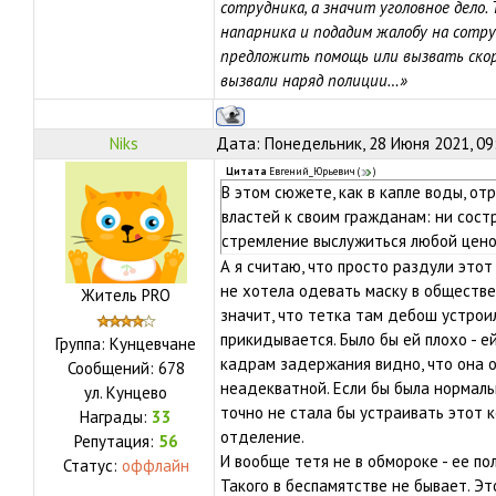
сотрудника, а значит уголовное дело.
напарника и подадим жалобу на сотр
предложить помощь или вызвать скору
вызвали наряд полиции…»
Niks
Дата: Понедельник, 28 Июня 2021, 09
Цитата
Евгений_Юрьевич
(
)
В этом сюжете, как в капле воды, о
властей к своим гражданам: ни сост
стремление выслужиться любой цено
А я считаю, что просто раздули этот
не хотела одевать маску в обществе
Житель PRO
значит, что тетка там дебош устрои
прикидывается. Было бы ей плохо - ей
Группа: Кунцевчане
кадрам задержания видно, что она ор
Сообщений:
678
неадекватной. Если бы была нормаль
ул.
Кунцево
точно не стала бы устраивать этот к
Награды:
33
отделение.
Репутация:
56
И вообще тетя не в обмороке - ее по
Статус:
оффлайн
Такого в беспамятстве не бывает. Эт