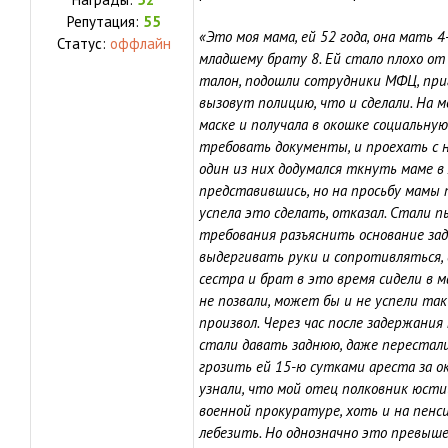
Репутация:
55
«Это моя мама, ей 52 года, она мать 4
Статус:
оффлайн
младшему брату 8. Ей стало плохо от
талон, подошли сотрудники МФЦ, приг
вызовут полицию, что и сделали. На м
маске и получала в окошке социальную
требовать документы, и проехать с н
один из них додумался ткнуть маме в 
представившись, но на просьбу мамы 
успела это сделать, отказал. Стали 
требования разъяснить основание зад
выдергивать руки и сопротивляться,
сестра и брат в это время сидели в 
не позвали, может бы и не успели та
произвол. Через час после задержания
стали давать заднюю, даже перестал
грозить ей 15-ю сутками ареста за о
узнали, что мой отец полковник юст
военной прокуратуре, хоть и на пенс
лебезить. Но однозначно это превыш