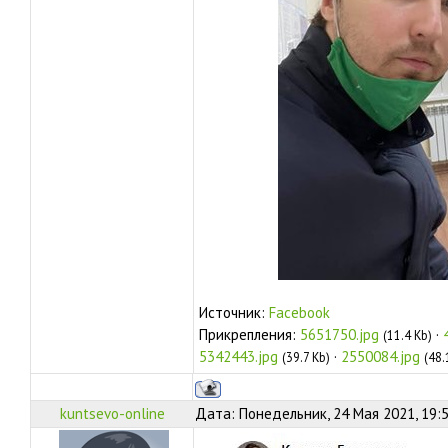
Источник:
Facebook
Прикрепления:
5651750.jpg
·
(11.4 Kb)
5342443.jpg
·
2550084.jpg
(39.7 Kb)
(48.
kuntsevo-online
Дата: Понедельник, 24 Мая 2021, 19: