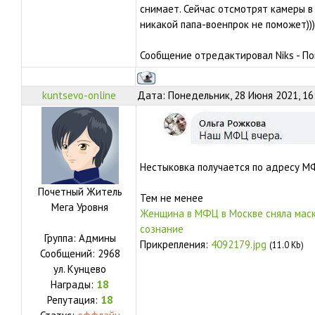
снимает. Сейчас отсмотрят камеры в
никакой папа-военпрок не поможет)))
Сообщение отредактировал
Niks
-
По
kuntsevo-online
Дата: Понедельник, 28 Июня 2021, 16
Нестыковка получается по адресу М
Почетный Житель
Тем не менее
Мега Уровня
Женщина в МФЦ в Москве сняла маску
сознание
Группа: Админы
Прикрепления:
4092179.jpg
(11.0 Kb)
Сообщений:
2968
ул.
Кунцево
Награды:
18
Репутация:
18