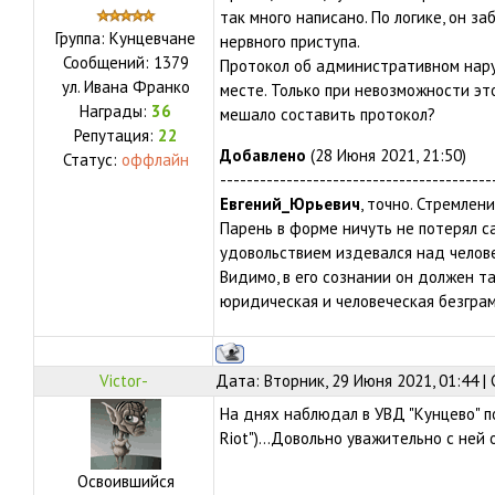
так много написано. По логике, он за
Группа: Кунцевчане
нервного приступа.
Сообщений:
1379
Протокол об административном нару
ул.
Ивана Франко
месте. Только при невозможности эт
Награды:
36
мешало составить протокол?
Репутация:
22
Добавлено
(28 Июня 2021, 21:50)
Статус:
оффлайн
-----------------------------------------
Евгений_Юрьевич
, точно. Стремлен
Парень в форме ничуть не потерял с
удовольствием издевался над челов
Видимо, в его сознании он должен та
юридическая и человеческая безгра
Victor-
Дата: Вторник, 29 Июня 2021, 01:44 
На днях наблюдал в УВД "Кунцево" п
Riot")...Довольно уважительно с ней
Освоившийся