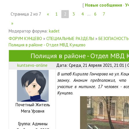
[
Новые сообщения
·
У
Страница
2
из
7
«
1
2
3
4
…
6
7
»
Модератор форума:
kadet
ФОРУМ КУНЦЕВО
»
СПЕЦИАЛЬНЫЕ РАЗДЕЛЫ
»
БЕЗОПАСНОСТЬ
Полиция в районе - Отдел МВД Кунцево
Полиция в районе - Отдел МВД 
kuntsevo-online
Дата: Среда, 21 Апреля 2021, 21:01 |
В штаб Кирилла Гончарова на ул. Коц
звонку. Аноним предположил, чт
участие в митинге. 17 человек - в
Кунцево.
Почетный Житель
Мега Уровня
Группа: Админы