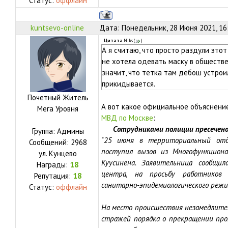
Статус:
оффлайн
kuntsevo-online
Дата: Понедельник, 28 Июня 2021, 16
Цитата
Niks
(
)
А я считаю, что просто раздули этот
не хотела одевать маску в обществе
значит, что тетка там дебош устрои
прикидывается.
Почетный Житель
А вот какое официальное объяснени
Мега Уровня
МВД по Москве
:
Сотрудниками полиции пресечено
Группа: Админы
"25 июня в территориальный отде
Сообщений:
2968
поступил вызов из Многофункциона
ул.
Кунцево
Куусинена. Заявительница сообщи
Награды:
18
центра, на просьбу работников
Репутация:
18
санитарно-эпидемиологического режим
Статус:
оффлайн
На место происшествия незамедлител
стражей порядка о прекращении про