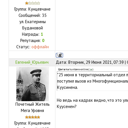
Группа: Кунцевчане
Сообщений:
35
ул.
Екатерины
Будановой
Награды:
1
Репутация:
0
Статус:
оффлайн
Евгений_Юрьевич
Дата: Вторник, 29 Июня 2021, 07:39 
Цитата
kuntsevo-online
(
)
"25 июня в территориальный отдел п
поступил вызов из Многофункциональ
Куусинена.
Но ведь на кадрах видно, что это ул
Почетный Житель
Куусенен?
Мега Уровня
Группа: Кунцевчане