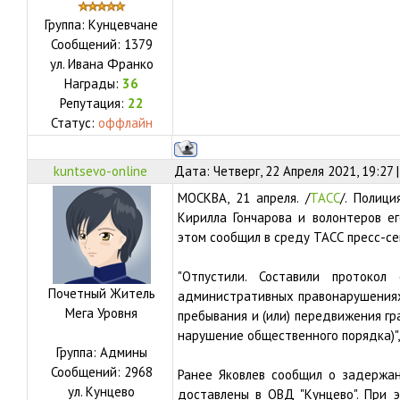
Группа: Кунцевчане
Сообщений:
1379
ул.
Ивана Франко
Награды:
36
Репутация:
22
Статус:
оффлайн
kuntsevo-online
Дата: Четверг, 22 Апреля 2021, 19:27
МОСКВА, 21 апреля. /
ТАСС
/. Полиц
Кирилла Гончарова и волонтеров ег
этом сообщил в среду ТАСС пресс-се
"Отпустили. Составили протоко
Почетный Житель
административных правонарушениях
Мега Уровня
пребывания и (или) передвижения г
нарушение общественного порядка)",
Группа: Админы
Сообщений:
2968
Ранее Яковлев сообщил о задержан
ул.
Кунцево
доставлены в ОВД "Кунцево". При эт