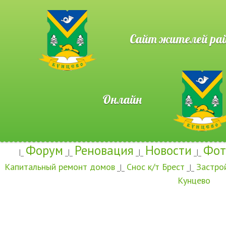
Сайт жителей район
Онлайн
Форум
Реновация
Новости
Фот
|_
_|_
_|_
_|_
Капитальный ремонт домов
Снос к/т Брест
Застро
_|_
_|_
Кунцево