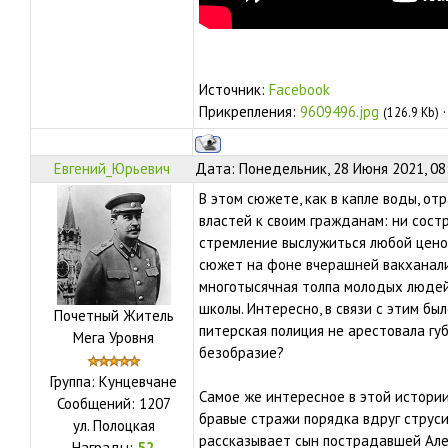
Источник:
Facebook
Прикрепления:
9609496.jpg
(126.9 Kb)
Евгений_Юрьевич
Дата: Понедельник, 28 Июня 2021, 08
В этом сюжете, как в капле воды, о
властей к своим гражданам: ни сост
стремление выслужиться любой цено
сюжет на фоне вчерашней вакханали
многотысячная толпа молодых людей
школы. Интересно, в связи с этим бы
Почетный Житель
питерская полиция не арестовала гу
Мега Уровня
безобразие?
Группа: Кунцевчане
Самое же интересное в этой истории
Сообщений:
1207
бравые стражи порядка вдруг струсил
ул.
Полоцкая
рассказывает сын пострадавшей Ал
Награды:
52