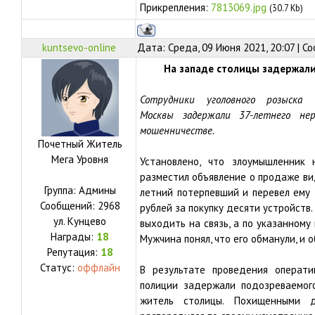
Прикрепления:
7813069.jpg
(30.7 Kb)
kuntsevo-online
Дата: Среда, 09 Июня 2021, 20:07 | 
На западе столицы задержал
Сотрудники уголовного розыск
Москвы
задержали 37-летнего не
мошенничестве.
Почетный Житель
Мега Уровня
Установлено, что злоумышленник
разместил объявление о продаже ви
Группа: Админы
летний потерпевший и перевел ему
Сообщений:
2968
рублей за покупку десяти устройств
ул.
Кунцево
выходить на связь, а по указанному
Награды:
18
Мужчина понял, что его обманули, и 
Репутация:
18
Статус:
оффлайн
В результате проведения операти
полиции задержали подозреваемог
житель столицы. Похищенными 