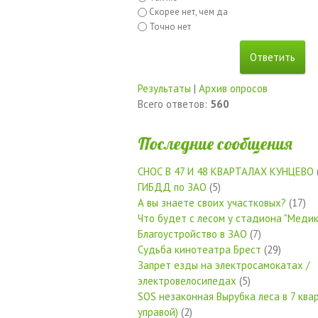
Скорее нет, чем да
Точно нет
Результаты
|
Архив опросов
Всего ответов:
560
Последние сообщения
СНОС В 47 И 48 КВАРТАЛАХ КУНЦЕВО
ГИБДД по ЗАО
(5)
А вы знаете своих участковых?
(17)
Что будет с лесом у стадиона "Медик
Благоустройство в ЗАО
(7)
Судьба кинотеатра Брест
(29)
Запрет езды на электросамокатах /
электровелосипедах
(5)
SOS незаконная Вырубка леса в 7 квар
управой)
(2)