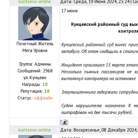
kuntsevo-online
Дата: Среда, 19 Июня 2024, 23:24 | 
17 июня
Кунцевский районный суд вын
контроле
Почетный Житель
Кунцевский районный суд вынес приг
Мега Уровня
автобусе. Об этом сообщили в столи
Группа: Админы
Инцидент произошел 15 марта этого
Сообщений:
2968
Несколько пьяных пассажиров не х
ул.
Кунцево
вытолкнул контролера на остановке
Награды:
18
Репутация:
18
Злоумышленника задержали сотрудни
Статус:
оффлайн
Судом нарушителю назначено 8 ме
оштрафован на две тысячи рублей.
kuntsevo-online
Дата: Воскресенье, 08 Декабря 2024,