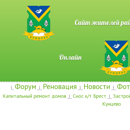
Сайт жителей район
Онлайн
Форум
Реновация
Новости
Фот
|_
_|_
_|_
_|_
Капитальный ремонт домов
Снос к/т Брест
Застро
_|_
_|_
Кунцево