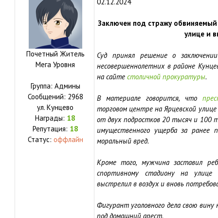
02.12.2024
Заключен под стражу обвиняемый
улице и 
Почетный Житель
Суд принял решение о заключени
Мега Уровня
несовершеннолетних в районе Кунце
на сайте
столичной прокуратуры
.
Группа: Админы
Сообщений:
2968
В материале говорится, что
прес
ул.
Кунцево
торговом центре на Ярцевской улице
Награды:
18
от двух подростков 20 тысяч и 100 т
Репутация:
18
имущественного ущерба за ранее 
Статус:
оффлайн
моральный вред.
Кроме того, мужчина заставил ре
спортивному стадиону на улице 
выстрелил в воздух и вновь потребова
Фигурант уголовного дела свою вину 
под домашний арест.