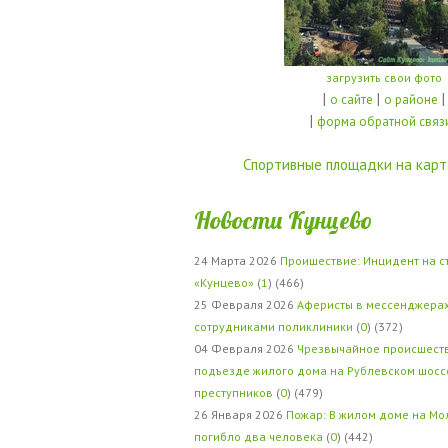
загрузить свои фото
|
|
|
о сайте
о районе
|
форма обратной связ
Спортивные площадки на карт
Новости Кунцево
24 Марта 2026
Проишествие: Инцидент на с
«Кунцево»
(
1
) (466)
25 Февраля 2026
Аферисты в мессенджерах
сотрудниками поликлиники
(
0
) (372)
04 Февраля 2026
Чрезвычайное происшеств
подъезде жилого дома на Рублевском шосс
преступников
(
0
) (479)
26 Января 2026
Пожар: В жилом доме на Мо
погибло два человека
(
0
) (442)