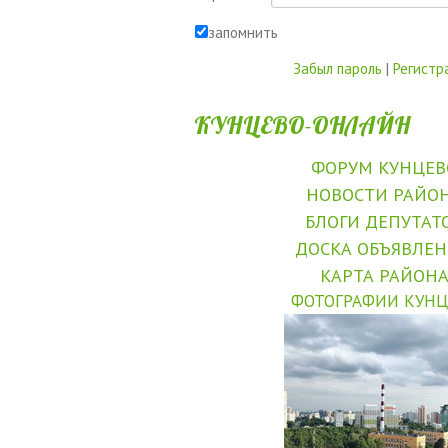
запомнить
Забыл пароль
|
Регистр
КУНЦЕВО-ОНЛАЙН
ФОРУМ КУНЦЕВ
НОВОСТИ РАЙО
БЛОГИ ДЕПУТАТ
ДОСКА ОБЪЯВЛЕ
КАРТА РАЙОН
ФОТОГРАФИИ КУНЦ