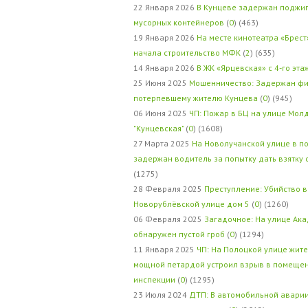
22 Января 2026
В Кунцеве задержан поджи
мусорных контейнеров
(
0
) (463)
19 Января 2026
На месте кинотеатра «Брест
начала строительство МФК
(
2
) (635)
14 Января 2026
В ЖК «Ярцевская» с 4-го эта
25 Июня 2025
Мошенничество: Задержан фи
потерпевшему жителю Кунцева
(
0
) (945)
06 Июня 2025
ЧП: Пожар в БЦ на улице Мол
"Кунцевская"
(
0
) (1608)
27 Марта 2025
На Новолучанской улице в п
задержан водитель за попытку дать взятку
(1275)
28 Февраля 2025
Преступление: Убийство в
Новорублёвской улице дом 5
(
0
) (1260)
06 Февраля 2025
Загадочное: На улице Ак
обнаружен пустой гроб
(
0
) (1294)
11 Января 2025
ЧП: На Полоцкой улице жит
мощной петардой устроил взрыв в помеще
инспекции
(
0
) (1295)
23 Июля 2024
ДТП: В автомобильной авари