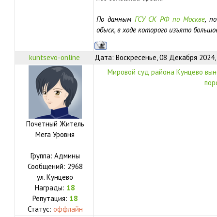
По данным
ГСУ СК РФ по Москве
, п
обыск, в ходе которого изъято больш
kuntsevo-online
Дата: Воскресенье, 08 Декабря 2024,
Мировой суд района Кунцево выне
пор
Почетный Житель
Мега Уровня
Группа: Админы
Сообщений:
2968
ул.
Кунцево
Награды:
18
Репутация:
18
Статус:
оффлайн