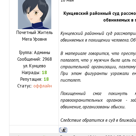
Кунцевский районный суд рассмо
обвиняемых в
Почетный Житель
Кунцевский районный суд рассмотри
Мега Уровня
обвиняемых в похищении человека. О
Группа: Админы
В материале говорится, что престу
Сообщений:
2968
полагает, что у мужчин была цель п
ул.
Кунцево
строительной организации, поэтому
Награды:
18
При этом фигуранты угрожали ему
Репутация:
18
пистолет.
Статус:
оффлайн
Похищенный смог покинуть м
правоохранительных органов - за
обвинение, организованы обыски.
Следствие обратится в суд в ближайш