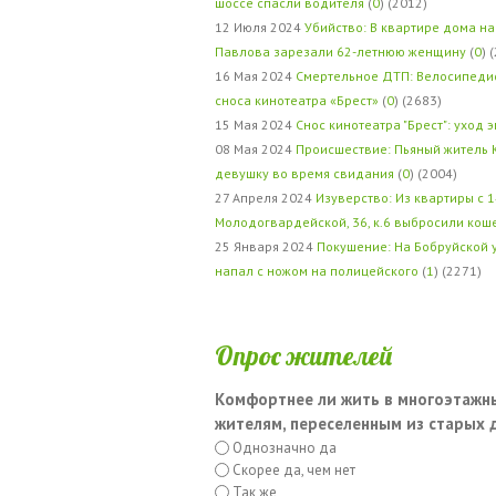
шоссе спасли водителя
(
0
) (2012)
12 Июля 2024
Убийство: В квартире дома на
Павлова зарезали 62-летнюю женщину
(
0
) 
16 Мая 2024
Смертельное ДТП: Велосипедис
сноса кинотеатра «Брест»
(
0
) (2683)
15 Мая 2024
Снос кинотеатра "Брест": уход 
08 Мая 2024
Происшествие: Пьяный житель 
девушку во время свидания
(
0
) (2004)
27 Апреля 2024
Изуверство: Из квартиры с 1
Молодогвардейской, 36, к.6 выбросили кош
25 Января 2024
Покушение: На Бобруйской 
напал с ножом на полицейского
(
1
) (2271)
Опрос жителей
Комфортнее ли жить в многоэтажн
жителям, переселенным из старых
Однозначно да
Скорее да, чем нет
Так же