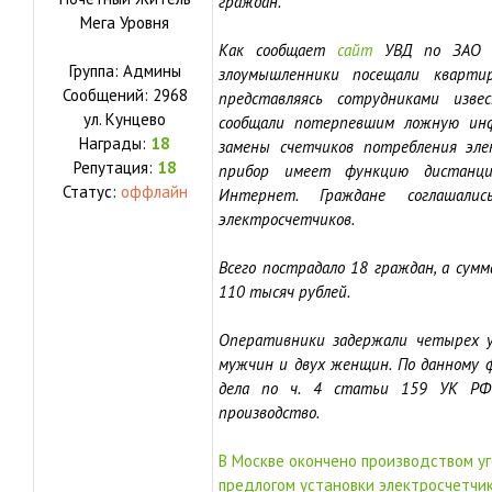
граждан.
Мега Уровня
Как сообщает
сайт
УВД по ЗАО М
Группа: Админы
злоумышленники посещали кварти
Сообщений:
2968
представляясь сотрудниками изве
ул.
Кунцево
сообщали потерпевшим ложную инф
Награды:
18
замены счетчиков потребления эле
Репутация:
18
прибор имеет функцию дистанци
Статус:
оффлайн
Интернет. Граждане соглашали
электросчетчиков.
Всего пострадало 18 граждан, а сум
110 тысяч рублей.
Оперативники задержали четырех у
мужчин и двух женщин. По данному 
дела по ч. 4 статьи 159 УК РФ 
производство.
В Москве окончено производством у
предлогом установки электросчетчи