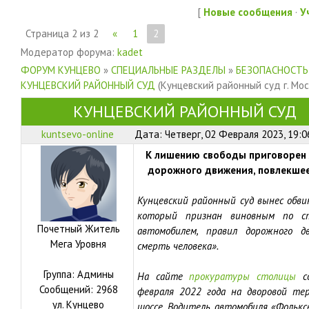
[
Новые сообщения
·
У
Страница
2
из
2
«
1
2
Модератор форума:
kadet
ФОРУМ КУНЦЕВО
»
СПЕЦИАЛЬНЫЕ РАЗДЕЛЫ
»
БЕЗОПАСНОСТЬ
КУНЦЕВСКИЙ РАЙОННЫЙ СУД
(Кунцевский районный суд г. Мос
КУНЦЕВСКИЙ РАЙОННЫЙ СУД
kuntsevo-online
Дата: Четверг, 02 Февраля 2023, 19:
К лишению свободы приговорен 
дорожного движения, повлекшее
Кунцевский районный суд вынес обви
который признан виновным по с
Почетный Житель
автомобилем, правил дорожного д
Мега Уровня
смерть человека».
Группа: Админы
На сайте
прокуратуры столицы
со
Сообщений:
2968
февраля 2022 года на дворовой те
ул.
Кунцево
шоссе. Водитель автомобиля «Фольксв