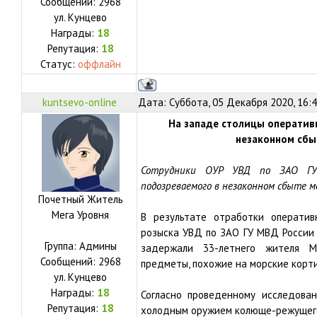
Сообщений:
2968
ул.
Кунцево
Награды:
18
Репутация:
18
Статус:
оффлайн
kuntsevo-online
Дата: Суббота, 05 Декабря 2020, 16:
На западе столицы оператив
незаконном сбы
Сотрудники ОУР УВД по ЗАО ГУ
подозреваемого в незаконном сбыте м
Почетный Житель
Мега Уровня
В результате отработки оператив
розыска УВД по ЗАО ГУ МВД России 
Группа: Админы
задержали 33-летнего жителя М
Сообщений:
2968
предметы, похожие на морские корти
ул.
Кунцево
Награды:
18
Согласно проведенному исследова
Репутация:
18
холодным оружием колюще-режущего