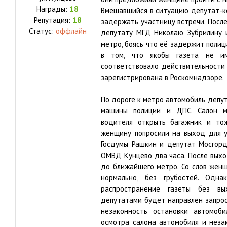
Награды:
18
Вмешавшийся в ситуацию депутат-к
Репутация:
18
задержать участницу встречи. Посл
Статус:
оффлайн
депутату МГД Николаю Зубрилину 
метро, боясь что её задержит полиц
в том, что якобы газета не и
соответствовало действительности
зарегистрирована в Роскомнадзоре.
По дороге к метро автомобиль депу
машины полиции и ДПС. Салон м
водителя открыть багажник и то
женщину попросили на выход для у
Госдумы Рашкин и депутат Мосгорд
ОМВД Кунцево два часа. После вых
до ближайшего метро. Со слов женщ
нормально, без грубостей. Одн
распространение газеты без в
депутатами будет направлен запрос
незаконность остановки автомоби
осмотра салона автомобиля и неза