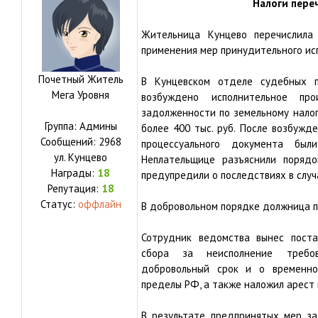
Налоги пере
Жительница Кунцево перечислила
применения мер принудительного ис
Почетный Житель
В Кунцевском отделе судебных п
Мега Уровня
возбуждено исполнительное пр
задолженности по земельному налог
Группа: Админы
более 400 тыс. руб. После возбужд
Сообщений:
2968
процессуального документа был
ул.
Кунцево
Неплательщице разъяснили порядо
Награды:
18
предупредили о последствиях в случ
Репутация:
18
Статус:
оффлайн
В добровольном порядке должница п
Сотрудник ведомства вынес поста
сбора за неисполнение требов
добровольный срок и о временн
пределы РФ, а также наложил арест 
В результате предпринятых мер за