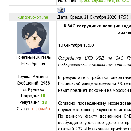
Источник:
Пресс-служба УВД по ЗАО
kuntsevo-online
Дата: Среда, 21 Октября 2020, 17:33
В ЗАО сотрудники полиции зад
хране
10 Сентября 12:00
Почетный Житель
Сотрудники ЦПЭ УВД по ЗАО ГУ
Мега Уровня
подозреваемого в незаконном хранени
Группа: Админы
В результате отработки оператив
Сообщений:
2968
Ельнинской улице задержали 38-летн
ул.
Кунцево
изъят предмет, похожий на морской 
Награды:
18
Репутация:
18
Согласно проведенному исследова
Статус:
оффлайн
оружием колюще-режущего действия
По данному факту дознанием ОМВ
возбуждено уголовное дело по при
статьей 222 «Незаконные приобретен