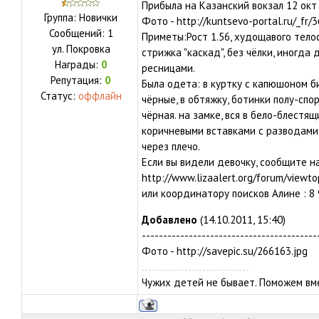
Прибыла на Казанский вокзал 12 окт 
Группа: Новички
Фото - http://kuntsevo-portal.ru/_fr/
Сообщений:
1
Приметы:Рост 1.56, худощавого телос
ул.
Покровка
стрижка "каскад", без чёлки, иногда 
Награды:
0
ресницами.
Репутация:
0
Была одета: в куртку с капюшоном б
Статус:
оффлайн
чёрные, в обтяжку, ботинки полу-спо
чёрная. на замке, вся в бело-блестящ
коричневыми вставками с разводами, 
через плечо.
Если вы видели девочку, сообщите нам
http://www.lizaalert.org/forum/viewt
или координатору поисков Алине : 8 
Добавлено
(14.10.2011, 15:40)
-----------------------------------------
Фото - http://savepic.su/266163.jpg
Чужих детей не бывает. Поможем вм