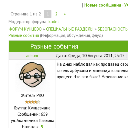
[
Новые сообщения
·
У
Страница
1
из
2
1
2
»
Модератор форума:
kadet
ФОРУМ КУНЦЕВО
»
СПЕЦИАЛЬНЫЕ РАЗДЕЛЫ
»
БЕЗОПАСНОСТЬ
Разные события
(Информация, обсуждения, флуд)
Разные события
adsum
Дата: Среда, 10 Августа 2011, 23:15 
На днях наблюдал,как продавец ово
газель арбузами и дынями,а владель
процесс. Что это было? Укрепление 
Житель PRO
Группа: Кунцевчане
Сообщений:
659
ул.
Академика Павлова
Награды:
5