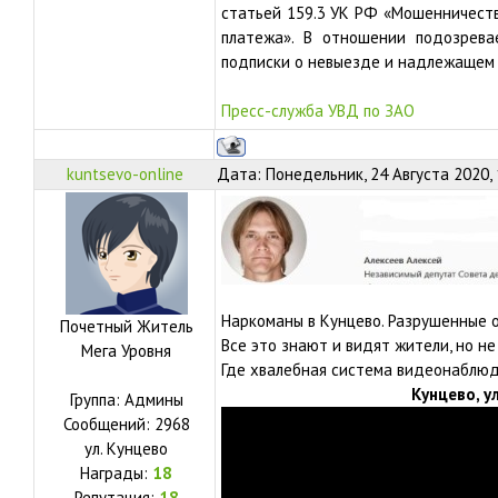
статьей 159.3 УК РФ «Мошенничеств
платежа». В отношении подозрева
подписки о невыезде и надлежащем
Пресс-служба УВД по ЗАО
kuntsevo-online
Дата: Понедельник, 24 Августа 2020,
Наркоманы в Кунцево. Разрушенные о
Почетный Житель
Все это знают и видят жители, но н
Мега Уровня
Где хвалебная система видеонаблю
Кунцево, у
Группа: Админы
Сообщений:
2968
ул.
Кунцево
Награды:
18
Репутация:
18