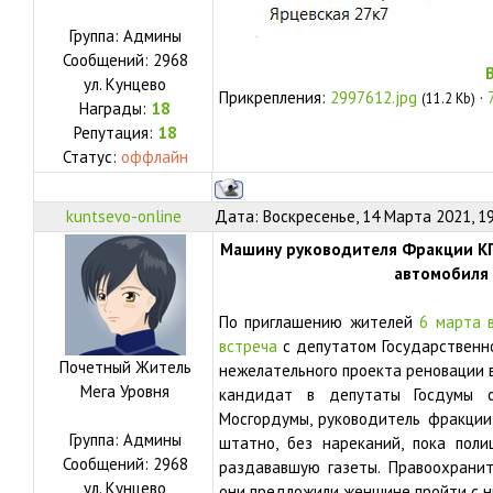
Группа: Админы
Сообщений:
2968
ул.
Кунцево
Прикрепления:
2997612.jpg
·
(11.2 Kb)
Награды:
18
Репутация:
18
Статус:
оффлайн
kuntsevo-online
Дата: Воскресенье, 14 Марта 2021, 1
Машину руководителя Фракции К
автомобиля
По приглашению жителей
6 марта 
встреча
с депутатом Государственн
Почетный Житель
нежелательного проекта реновации в
Мега Уровня
кандидат в депутаты Госдумы 
Мосгордумы, руководитель фракции
Группа: Админы
штатно, без нареканий, пока пол
Сообщений:
2968
раздававшую газеты. Правоохранит
ул.
Кунцево
они предложили женщине пройти с н