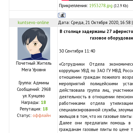
Прикрепления:
1953278.jpg
(12.9 Kb)
kuntsevo-online
Дата: Среда, 21 Октября 2020, 16:58
В столице задержаны 27 аферист
газовое оборудова
30 Сентября 11:40
Почетный Житель
«Сотрудники Отдела экономичес
Мега Уровня
коррупции УВД по ЗАО ГУ МВД Росси
отношении граждан пожилого возра
Группа: Админы
мероприятий полицейскими уст
Сообщений:
2968
действовала группа лиц, участник
ул.
Кунцево
деятельность в отношении пенсион
Награды:
18
работниками отдела утилизаци
Репутация:
18
специализированной службы, злоум
Статус:
оффлайн
жильцов в том, что их газовые плит
Далее они предлагали помощь в 
гражданам газовые плиты по цене т