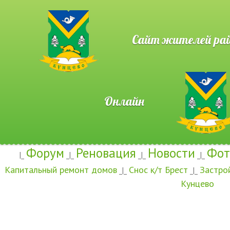
Сайт жителей район
Онлайн
Форум
Реновация
Новости
Фот
|_
_|_
_|_
_|_
Капитальный ремонт домов
Снос к/т Брест
Застро
_|_
_|_
Кунцево