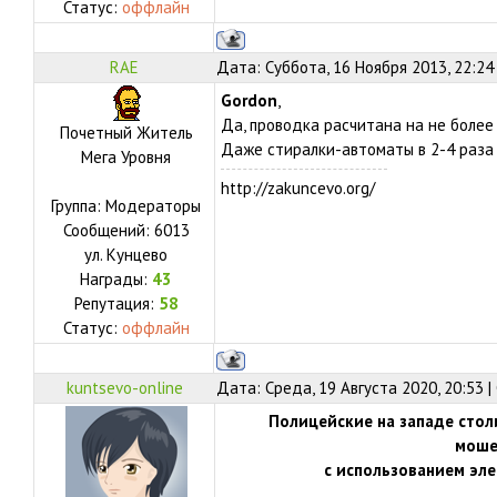
Статус:
оффлайн
RAE
Дата: Суббота, 16 Ноября 2013, 22:24
Gordon
,
Да, проводка расчитана на не более 
Почетный Житель
Даже стиралки-автоматы в 2-4 раза
Мега Уровня
http://zakuncevo.org/
Группа: Модераторы
Сообщений:
6013
ул.
Кунцево
Награды:
43
Репутация:
58
Статус:
оффлайн
kuntsevo-online
Дата: Среда, 19 Августа 2020, 20:53 
Полицейские на западе сто
моше
с использованием эл