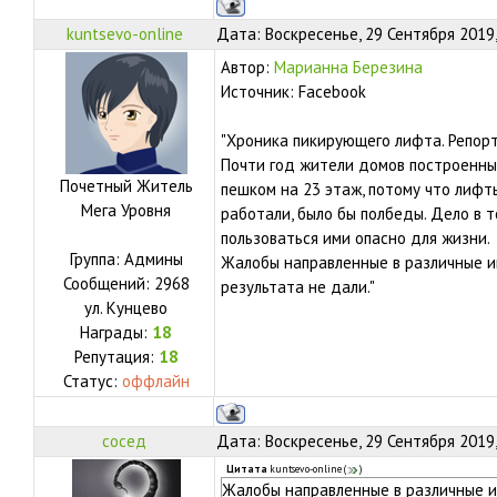
kuntsevo-online
Дата: Воскресенье, 29 Сентября 2019
Автор:
Марианна Березина
Источник: Facebook
"Хроника пикирующего лифта. Репорт
Почти год жители домов построенны
Почетный Житель
пешком на 23 этаж, потому что лифт
Мега Уровня
работали, было бы полбеды. Дело в 
пользоваться ими опасно для жизни.
Группа: Админы
Жалобы направленные в различные ин
Сообщений:
2968
результата не дали."
ул.
Кунцево
Награды:
18
Репутация:
18
Статус:
оффлайн
сосед
Дата: Воскресенье, 29 Сентября 2019
Цитата
kuntsevo-online
(
)
Жалобы направленные в различные ин