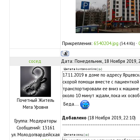
Прикрепления:
6540204.jpg
·
(34.4 Kb)
сосед
Дата: Понедельник, 18 Ноября 2019, 
Цитата
kuntsevo-online
(
)
17.11.2019 в доме по адресу Ярцевск
скорой помощи вместе с пациенткой 
транспортировали ее вниз к машине
около 10 минут ждали, пока их осво
Почетный Житель
Беда....
Мега Уровня
Добавлено
(18 Ноября 2019, 22:10)
Группа: Модераторы
-----------------------------------------
Сообщений:
13161
ул.
Молодогвардейская
Цитата
сосед
(
)