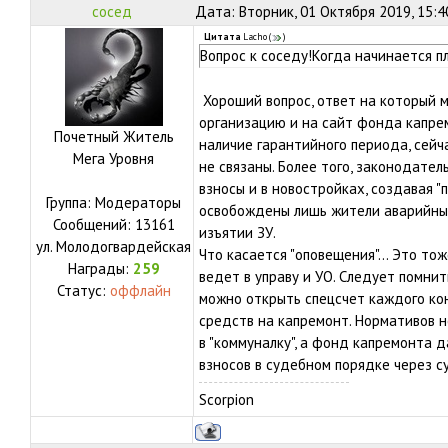
сосед
Дата: Вторник, 01 Октября 2019, 15:
Цитата
Lacho
(
)
Вопрос к соседу!Когда начинается п
Хороший вопрос, ответ на который 
организацию и на сайт фонда капре
Почетный Житель
наличие гарантийного периода, сейч
Мега Уровня
не связаны. Более того, законодате
взносы и в новостройках, создавая "
Группа: Модераторы
освобождены лишь жители аварийны
Сообщений:
13161
изъятии ЗУ.
ул.
Молодогвардейская
Что касается "оповещения"... Это то
Награды:
259
ведет в управу и УО. Следует помни
Статус:
оффлайн
можно открыть спецсчет каждого ко
средств на капремонт. Нормативов н
в "коммуналку", а фонд капремонта 
взносов в судебном порядке через с
Scorpion