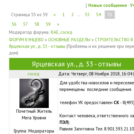
[
Новые сообщения
·
У
Страница
55
из
59
«
1
2
…
53
54
55
56
57
58
59
»
Модератор форума:
RAE
,
сосед
ФОРУМ КУНЦЕВО
»
ОСНОВНЫЕ РАЗДЕЛЫ
»
СТРОИТЕЛЬСТВО В
Ярцевская ул., д. 33 - отзывы
(Проблемы и их решение при пер
дом)
Ярцевская ул., д. 33 - отзывы
сосед
Дата: Четверг, 08 Ноября 2018, 16:04
Для удобства новоселов и переселяе
перемещены последние сообщения с
телефон УК предоставлен
СК
- 8(495
Почетный Житель
Контакт человека, ответственного з
Мега Уровня
ПЭЛ
):
Равиля Загитовна Тел. 8.901.593.21.10
Группа: Модераторы