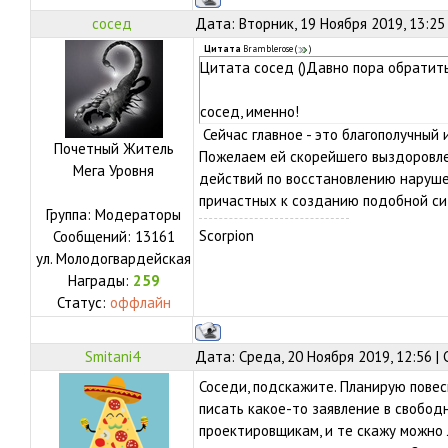
сосед
Дата: Вторник, 19 Ноября 2019, 13:25
Цитата
Bramblerose
(
)
Цитата сосед ()Давно пора обратить
сосед, именно!
Сейчас главное - это благополучный
Почетный Житель
Пожелаем ей скорейшего выздоровле
Мега Уровня
действий по восстановлению нарушен
причастных к созданию подобной си
Группа: Модераторы
Scorpion
Сообщений:
13161
ул.
Молодогвардейская
Награды:
259
Статус:
оффлайн
Smitani4
Дата: Среда, 20 Ноября 2019, 12:56 
Соседи, подскажите. Планирую повес
писать какое-то заявление в свобод
проектировщикам, и те скажу можно 