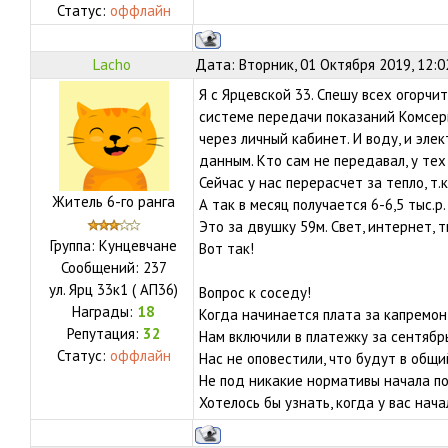
Статус:
оффлайн
Lacho
Дата: Вторник, 01 Октября 2019, 12:
Я с Ярцевской 33. Спешу всех огорчи
системе передачи показаний Комсер
через личный кабинет. И воду, и эле
данным. Кто сам не передавал, у тех
Сейчас у нас перерасчет за тепло, т.
Житель 6-го ранга
А так в месяц получается 6-6,5 тыс.р.
Это за двушку 59м. Свет, интернет, т
Группа: Кунцевчане
Вот так!
Сообщений:
237
ул.
Ярц 33к1 ( АП36)
Вопрос к соседу!
Награды:
18
Когда начинается плата за капремон
Репутация:
32
Нам включили в платежку за сентябрь
Статус:
оффлайн
Нас не оповестили, что будут в общи
Не под никакие нормативы начала п
Хотелось бы узнать, когда у вас нача