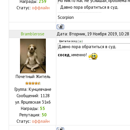
Но никто нас не услышал, проблема н
Награды:
259
Давно пора обратиться в суд.
Статус:
оффлайн
Scorpion
Bramblerose
Дата: Вторник, 19 Ноября 2019, 10:28
Цитата
сосед
(
)
Давно пора обратиться в суд.
сосед
, именно!
Почетный Житель
Группа: Кунцевчане
Сообщений:
1128
ул.
Ярцевская 31к6
Награды:
55
Репутация:
50
Статус:
оффлайн