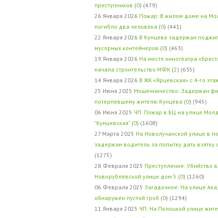
преступников
(
0
) (479)
26 Января 2026
Пожар: В жилом доме на Мо
погибло два человека
(
0
) (441)
22 Января 2026
В Кунцеве задержан поджи
мусорных контейнеров
(
0
) (463)
19 Января 2026
На месте кинотеатра «Брест
начала строительство МФК
(
2
) (635)
14 Января 2026
В ЖК «Ярцевская» с 4-го эта
25 Июня 2025
Мошенничество: Задержан фи
потерпевшему жителю Кунцева
(
0
) (945)
06 Июня 2025
ЧП: Пожар в БЦ на улице Мол
"Кунцевская"
(
0
) (1608)
27 Марта 2025
На Новолучанской улице в п
задержан водитель за попытку дать взятку
(1275)
28 Февраля 2025
Преступление: Убийство в
Новорублёвской улице дом 5
(
0
) (1260)
06 Февраля 2025
Загадочное: На улице Ак
обнаружен пустой гроб
(
0
) (1294)
11 Января 2025
ЧП: На Полоцкой улице жит