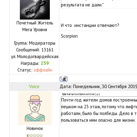
результата не дали."
Почетный Житель
И что инстанции отвечают?
Мега Уровня
Scorpion
Группа: Модераторы
Сообщений:
13161
ул.
Молодогвардейская
Награды:
259
Статус:
оффлайн
Voice
Дата: Понедельник, 30 Сентября 2019
Цитата
kuntsevo-online
(
)
Почти год жители домов построенны
пешком на 23 этаж, потому что лифт
работали, было бы полбеды. Дело в 
пользоваться ими опасно для жизни.
Новичок