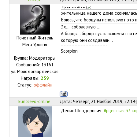
Цитата
майская
(
)
жительница нашего дома скончалась
Боюсь, что борцуны используют это 
Эх.... соболезную....
А борцы... борцы пусть вспомнят пот
Почетный Житель
которую они создавали...
Мега Уровня
Scorpion
Группа: Модераторы
Сообщений:
13161
ул.
Молодогвардейская
Награды:
259
Статус:
оффлайн
kuntsevo-online
Дата: Четверг, 21 Ноября 2019, 22:14
Денис Шендерович:
Ярцевская 33 ко