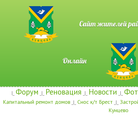
Сайт жителей район
Онлайн
Форум
Реновация
Новости
Фот
|_
_|_
_|_
_|_
Капитальный ремонт домов
Снос к/т Брест
Застро
_|_
_|_
Кунцево