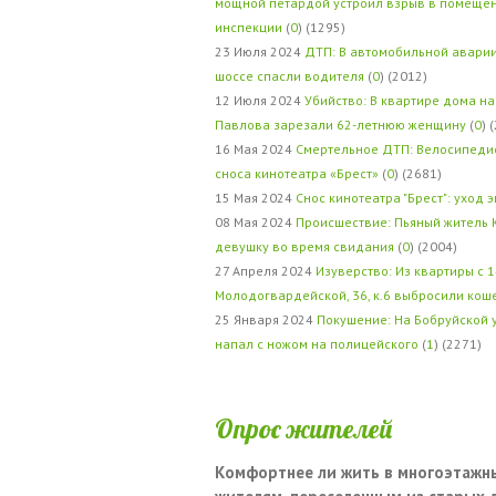
мощной петардой устроил взрыв в помеще
инспекции
(
0
) (1295)
23 Июля 2024
ДТП: В автомобильной авари
шоссе спасли водителя
(
0
) (2012)
12 Июля 2024
Убийство: В квартире дома на
Павлова зарезали 62-летнюю женщину
(
0
) 
16 Мая 2024
Смертельное ДТП: Велосипедис
сноса кинотеатра «Брест»
(
0
) (2681)
15 Мая 2024
Снос кинотеатра "Брест": уход 
08 Мая 2024
Происшествие: Пьяный житель 
девушку во время свидания
(
0
) (2004)
27 Апреля 2024
Изуверство: Из квартиры с 1
Молодогвардейской, 36, к.6 выбросили кош
25 Января 2024
Покушение: На Бобруйской 
напал с ножом на полицейского
(
1
) (2271)
Опрос жителей
Комфортнее ли жить в многоэтажн