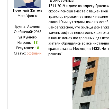
"ДОМА УБИЙЦЫ
17.11.2019 в доме по адресу Ярцевск
Почетный Житель
скорой помощи вместе с пациенткой 
Мега Уровня
транспортировали ее вниз к машине
около 10 минут ждали, пока их осво
Группа: Админы
Самое ужасное, что жильцы дома уж
Сообщений:
2968
замены лифтов непригодных для экс
ул.
Кунцево
в новых домах построенных для пер
Награды:
18
жители обращались во все инстанции
Репутация:
18
правительства Москвы, и в МЖИ. Но н
Статус:
оффлайн
решена."