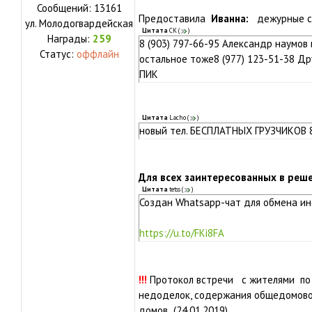
Сообщений:
13161
Предоставила
Иванна:
дежурные са
ул.
Молодогвардейская
Цитата
СК
(
)
Награды:
259
8 (903) 797-66-95 Александр наумов 
Статус:
оффлайн
остальное тоже8 (977) 123-51-38 Др
ПИК
Цитата
Lacho
(
)
новый тел. БЕСПЛАТНЫХ ГРУЗЧИКОВ 8
Для всех заинтересованных в реш
Цитата
tetss
(
)
Создан Whatsapp-чат для обмена и
https://u.to/FKi8FA
!!!
Протокол встречи с жителями по 
недоделок, содержания общедомово
домов (24.01.2019)