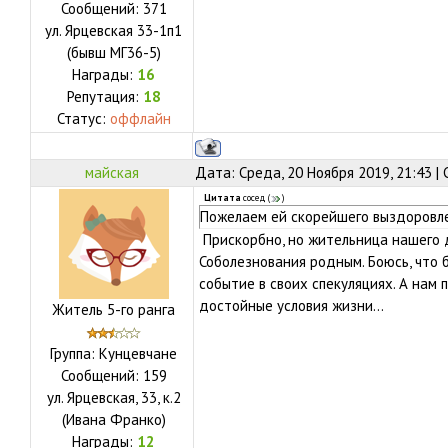
Сообщений:
371
ул.
Ярцевская 33-1п1
(бывш МГ36-5)
Награды:
16
Репутация:
18
Статус:
оффлайн
майская
Дата: Среда, 20 Ноября 2019, 21:43 
Цитата
сосед
(
)
Пожелаем ей скорейшего выздоровл
Прискорбно, но жительница нашего д
Соболезнования родным. Боюсь, что 
событие в своих спекуляциях. А нам 
достойные условия жизни...
Житель 5-го ранга
Группа: Кунцевчане
Сообщений:
159
ул.
Ярцевская, 33, к.2
(Ивана Франко)
Награды:
12