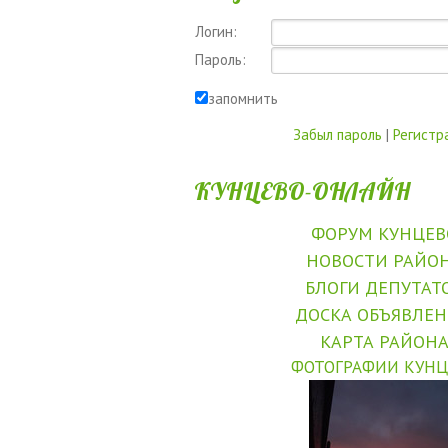
Логин:
Пароль:
запомнить
Забыл пароль
|
Регистр
КУНЦЕВО-ОНЛАЙН
ФОРУМ КУНЦЕВ
НОВОСТИ РАЙО
БЛОГИ ДЕПУТАТ
ДОСКА ОБЪЯВЛЕ
КАРТА РАЙОН
ФОТОГРАФИИ КУНЦ