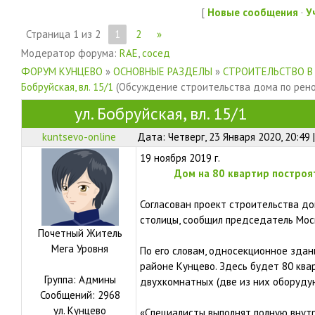
[
Новые сообщения
·
У
Страница
1
из
2
1
2
»
Модератор форума:
RAE
,
сосед
ФОРУМ КУНЦЕВО
»
ОСНОВНЫЕ РАЗДЕЛЫ
»
СТРОИТЕЛЬСТВО В
Бобруйская, вл. 15/1
(Обсуждение строительства дома по рен
ул. Бобруйская, вл. 15/1
kuntsevo-online
Дата: Четверг, 23 Января 2020, 20:49
19 ноября 2019 г.
Дом на 80 квартир построя
Согласован проект строительства до
столицы, сообщил председатель Мос
Почетный Житель
Мега Уровня
По его словам, односекционное здание
районе Кунцево. Здесь будет 80 ква
Группа: Админы
двухкомнатных (две из них оборуду
Сообщений:
2968
ул.
Кунцево
«Специалисты выполнят полную внут