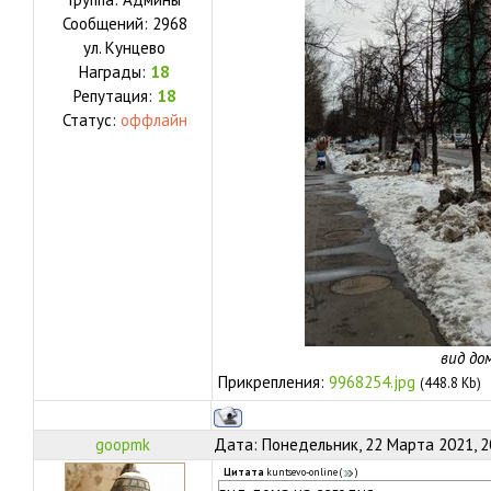
Сообщений:
2968
ул.
Кунцево
Награды:
18
Репутация:
18
Статус:
оффлайн
вид до
Прикрепления:
9968254.jpg
(448.8 Kb)
goopmk
Дата: Понедельник, 22 Марта 2021, 2
Цитата
kuntsevo-online
(
)