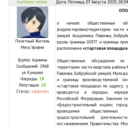
kuntsevo-online
Дата: Пятница, 07 Августа 2020, 18:0
ОПО
о начале общественных об
(корректировки)территории части 
улицей Академика Павлова, Бобруй
Почетный Житель
вдоль границы ООПТ и границы прои
Мега Уровня
расположена
«стартовая площадка» 
Группа: Админы
Общественные обсуждения по п
Сообщений:
2968
территории части квартала района 
ул.
Кунцево
Павлова, Бобруйской улицей, Молод
Награды:
18
и границы производственной зо
Репутация:
18
«стартовая площадка» по адресу: ул.
Статус:
оффлайн
проводятся в порядке, опреде
Российской Федерации, Законом г
«Градостроительный кодекс горо
проведения общественных 
градостроительной деятельнос
постановлением Правительства Мо