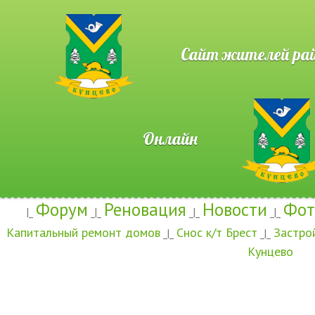
Сайт жителей район
Онлайн
Форум
Реновация
Новости
Фот
|_
_|_
_|_
_|_
Капитальный ремонт домов
Снос к/т Брест
Застро
_|_
_|_
Кунцево