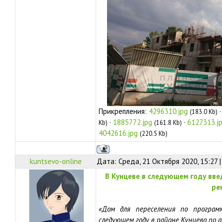
Прикрепления:
4296310.jpg
(183.0 Kb)
·
1885772.jpg
·
6127313.j
Kb)
(161.8 Kb)
4042616.jpg
(220.5 Kb)
kuntsevo-online
Дата: Среда, 21 Октября 2020, 15:27
В Кунцеве в следующем году вве
ре
«Дом для переселения по програм
следующем году в районе Кунцево по а