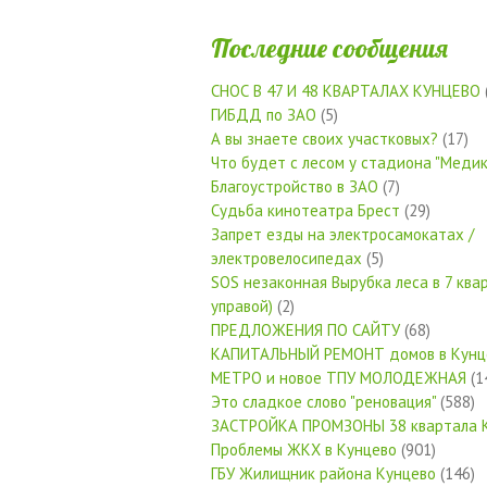
Последние сообщения
СНОС В 47 И 48 КВАРТАЛАХ КУНЦЕВО
ГИБДД по ЗАО
(5)
А вы знаете своих участковых?
(17)
Что будет с лесом у стадиона "Медик
Благоустройство в ЗАО
(7)
Судьба кинотеатра Брест
(29)
Запрет езды на электросамокатах /
электровелосипедах
(5)
SOS незаконная Вырубка леса в 7 квар
управой)
(2)
ПРЕДЛОЖЕНИЯ ПО САЙТУ
(68)
КАПИТАЛЬНЫЙ РЕМОНТ домов в Кунц
МЕТРО и новое ТПУ МОЛОДЕЖНАЯ
(1
Это сладкое слово "реновация"
(588)
ЗАСТРОЙКА ПРОМЗОНЫ 38 квартала 
Проблемы ЖКХ в Кунцево
(901)
ГБУ Жилищник района Кунцево
(146)