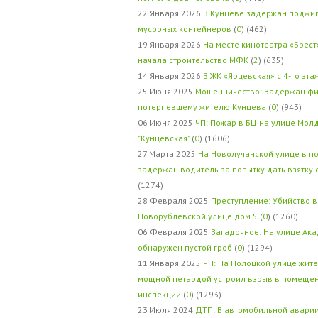
22 Января 2026
В Кунцеве задержан поджи
мусорных контейнеров
(
0
) (462)
19 Января 2026
На месте кинотеатра «Брест
начала строительство МФК
(
2
) (635)
14 Января 2026
В ЖК «Ярцевская» с 4-го эта
25 Июня 2025
Мошенничество: Задержан фи
потерпевшему жителю Кунцева
(
0
) (943)
06 Июня 2025
ЧП: Пожар в БЦ на улице Мол
"Кунцевская"
(
0
) (1606)
27 Марта 2025
На Новолучанской улице в п
задержан водитель за попытку дать взятку
(1274)
28 Февраля 2025
Преступление: Убийство в
Новорублёвской улице дом 5
(
0
) (1260)
06 Февраля 2025
Загадочное: На улице Ак
обнаружен пустой гроб
(
0
) (1294)
11 Января 2025
ЧП: На Полоцкой улице жит
мощной петардой устроил взрыв в помеще
инспекции
(
0
) (1293)
23 Июля 2024
ДТП: В автомобильной авари