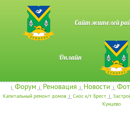
Сайт жителей район
Онлайн
Форум
Реновация
Новости
Фот
|_
_|_
_|_
_|_
Капитальный ремонт домов
Снос к/т Брест
Застро
_|_
_|_
Кунцево