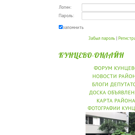
Логин:
Пароль:
запомнить
Забыл пароль
|
Регистр
КУНЦЕВО-ОНЛАЙН
ФОРУМ КУНЦЕВ
НОВОСТИ РАЙО
БЛОГИ ДЕПУТАТ
ДОСКА ОБЪЯВЛЕ
КАРТА РАЙОН
ФОТОГРАФИИ КУНЦ