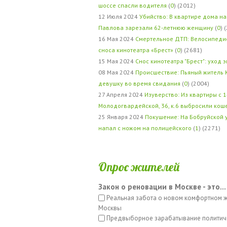
шоссе спасли водителя
(
0
) (2012)
12 Июля 2024
Убийство: В квартире дома на
Павлова зарезали 62-летнюю женщину
(
0
) 
16 Мая 2024
Смертельное ДТП: Велосипедис
сноса кинотеатра «Брест»
(
0
) (2681)
15 Мая 2024
Снос кинотеатра "Брест": уход 
08 Мая 2024
Происшествие: Пьяный житель 
девушку во время свидания
(
0
) (2004)
27 Апреля 2024
Изуверство: Из квартиры с 1
Молодогвардейской, 36, к.6 выбросили кош
25 Января 2024
Покушение: На Бобруйской 
напал с ножом на полицейского
(
1
) (2271)
Опрос жителей
Закон о реновации в Москве - это...
Реальная забота о новом комфортном 
Москвы
Предвыборное зарабатывание политич