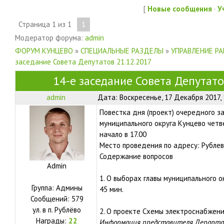
[
Новые сообщения
·
У
Страница
1
из
1
1
Модератор форума:
admin
ФОРУМ КУНЦЕВО
»
СПЕЦИАЛЬНЫЕ РАЗДЕЛЫ
»
УПРАВЛЕНИЕ Р
заседание Совета Депутатов 21.12.2017
14-е заседание Совета Депутато
admin
Дата: Воскресенье, 17 Декабря 2017,
Повестка дня (проект) очередного з
муниципального округа Кунцево четв
начало в 17.00
Место проведения по адресу: Рублев
Содержание вопросов
Admin
1. О выборах главы муниципального о
Группа: Админы
45 мин.
Сообщений:
579
ул.
в п. Рублёво
2. О проекте Схемы электроснабжени
Награды:
22
Информация представителя Департа