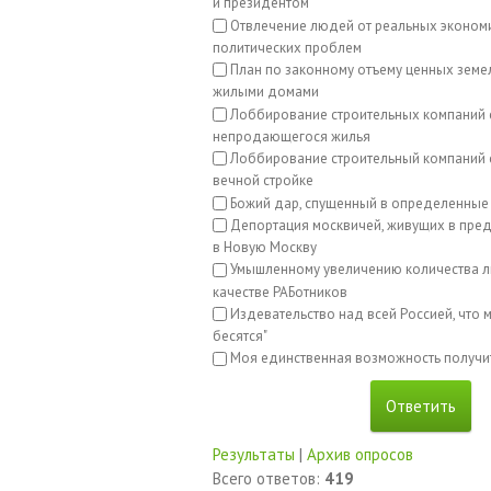
и президентом
Отвлечение людей от реальных эконом
политических проблем
План по законному отъему ценных земе
жилыми домами
Лоббирование строительных компаний 
непродающегося жилья
Лоббирование строительный компаний с
вечной стройке
Божий дар, спущенный в определенные
Депортация москвичей, живущих в пред
в Новую Москву
Умышленному увеличению количества л
качестве РАБотников
Издевательство над всей Россией, что м
бесятся"
Моя единственная возможность получи
Результаты
|
Архив опросов
Всего ответов:
419