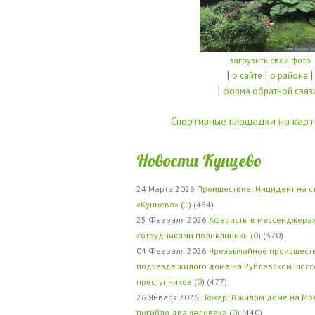
загрузить свои фото
|
|
|
о сайте
о районе
|
форма обратной связ
Спортивные площадки на карт
Новости Кунцево
24 Марта 2026
Проишествие: Инцидент на с
«Кунцево»
(
1
) (464)
25 Февраля 2026
Аферисты в мессенджерах
сотрудниками поликлиники
(
0
) (370)
04 Февраля 2026
Чрезвычайное происшеств
подъезде жилого дома на Рублевском шосс
преступников
(
0
) (477)
26 Января 2026
Пожар: В жилом доме на Мо
погибло два человека
(
0
) (440)