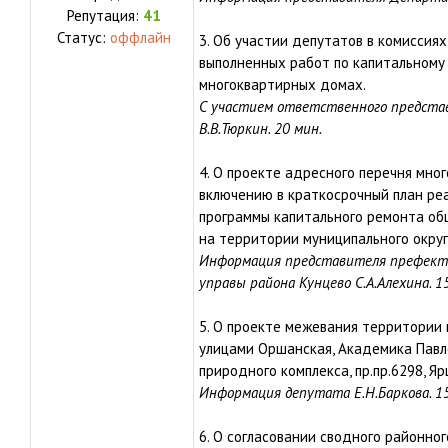
Репутация:
41
Статус:
оффлайн
3. Об участии депутатов в комиссиях
выполненных работ по капитальному
многоквартирных домах.
С участием ответственного предста
В.В.Тюркин. 20 мин.
4. О проекте адресного перечня мн
включению в краткосрочный план ре
программы капитального ремонта об
на территории муниципального округ
Информация представителя префекту
управы района Кунцево С.А.Алехина. 1
5. О проекте межевания территории 
улицами Оршанская, Академика Павло
природного комплекса, пр.пр.6298, Яр
Информация депутата Е.Н.Баркова. 15
6. О согласовании сводного районног