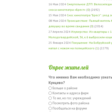
16 Мая 2024
Смертельное ДТП: Велосипедис
сноса кинотеатра «Брест»
(
0
) (2692)
15 Мая 2024
Снос кинотеатра "Брест": уход 
08 Мая 2024
Происшествие: Пьяный житель 
девушку во время свидания
(
0
) (2014)
27 Апреля 2024
Изуверство: Из квартиры с 1
Молодогвардейской, 36, к.6 выбросили кош
25 Января 2024
Покушение: На Бобруйской 
напал с ножом на полицейского
(
1
) (2279)
Опрос жителей
Что именно Вам необходимо узнать
Кунцево?
Больше о районе
Контакты и адреса фирм
То же, но гос. учреждений
Посмотреть фото района
Пообщаться на форуме