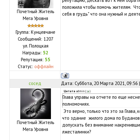
репутацию, дескать вот к ней обрати
положила чтобы помочь жителям. Что
Почетный Житель
себя в грудь" что она нужный и дея
Мега Уровня
Группа: Кунцевчане
Сообщений:
1207
ул.
Полоцкая
Награды:
52
Репутация:
55
Статус:
оффлайн
сосед
Дата: Суббота, 20 Марта 2021, 09:56
Цитата
admin
(
)
Глава управы на отчете по еще несне
полномочиях.
Это верно, только что это за Глава, 
что здание жилого дома по Буданово
Почетный Житель
допускать без внимание накренивши
Мега Уровня
лжесталинки?