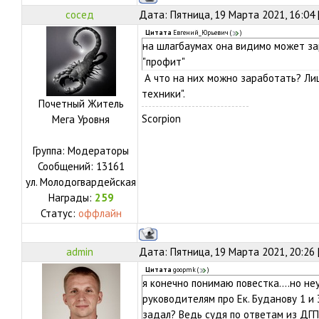
сосед
Дата: Пятница, 19 Марта 2021, 16:04
Цитата
Евгений_Юрьевич
(
)
на шлагбаумах она видимо может за
"профит"
А что на них можно заработать? Лиш
техники".
Почетный Житель
Scorpion
Мега Уровня
Группа: Модераторы
Сообщений:
13161
ул.
Молодогвардейская
Награды:
259
Статус:
оффлайн
admin
Дата: Пятница, 19 Марта 2021, 20:26
Цитата
goopmk
(
)
я конечно понимаю повестка....но н
руководителям про Ек. Буданову 1 и 
задал? Ведь судя по ответам из ДГП