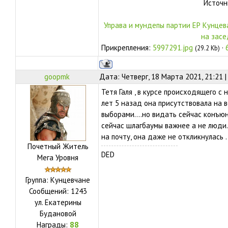
Источн
Управа и мундепы партии ЕР Кунцев
на засе
Прикрепления:
5997291.jpg
·
(29.2 Kb)
goopmk
Дата: Четверг, 18 Марта 2021, 21:21 
Тетя Галя , в курсе происходящего с
лет 5 назад она присутствовала на 
выборами....но видать сейчас конъюн
сейчас шлагбаумы важнее а не люди.
на почту, она даже не откликнулась .
Почетный Житель
DED
Мега Уровня
Группа: Кунцевчане
Сообщений:
1243
ул.
Екатерины
Будановой
Награды:
88