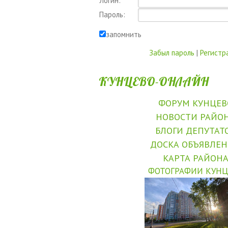
Логин:
Пароль:
запомнить
Забыл пароль
|
Регистр
КУНЦЕВО-ОНЛАЙН
ФОРУМ КУНЦЕВ
НОВОСТИ РАЙО
БЛОГИ ДЕПУТАТ
ДОСКА ОБЪЯВЛЕ
КАРТА РАЙОН
ФОТОГРАФИИ КУНЦ