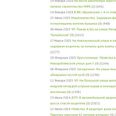
19 Января 2026
На месте кинотеатра «Брест
начала строительство МФК
(
2
) (641)
14 Января 2026
В ЖК «Ярцевская» с 4-го эта
25 Июня 2025
Мошенничество: Задержан фи
потерпевшему жителю Кунцева
(
0
) (948)
06 Июня 2025
ЧП: Пожар в БЦ на улице Мол
"Кунцевская"
(
0
) (1612)
27 Марта 2025
На Новолучанской улице в п
задержан водитель за попытку дать взятку
(1277)
28 Февраля 2025
Преступление: Убийство в
Новорублёвской улице дом 5
(
0
) (1264)
06 Февраля 2025
Загадочное: На улице Ак
обнаружен пустой гроб
(
0
) (1296)
11 Января 2025
ЧП: На Полоцкой улице жит
мощной петардой устроил взрыв в помеще
инспекции
(
0
) (1305)
23 Июля 2024
ДТП: В автомобильной авари
шоссе спасли водителя
(
0
) (2021)
12 Июля 2024
Убийство: В квартире дома на
Павлова зарезали 62-летнюю женщину
(
0
) 