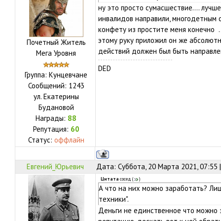
ну это просто сумасшествие.... лучше
инвалидов направили, многодетным 
конфету из простите меня конечно ..
этому руку приложил он же абсолютно
Почетный Житель
действий должен был быть направлен
Мега Уровня
DED
Группа: Кунцевчане
Сообщений:
1243
ул.
Екатерины
Будановой
Награды:
88
Репутация:
60
Статус:
оффлайн
Евгений_Юрьевич
Дата: Суббота, 20 Марта 2021, 07:55
Цитата
сосед
(
)
А что на них можно заработать? Лиш
техники".
Деньги не единственное что можно 