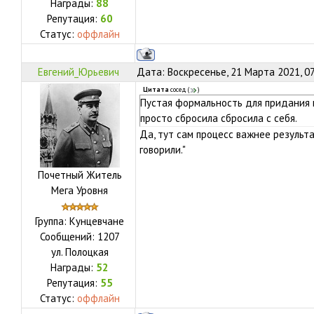
Награды:
88
Репутация:
60
Статус:
оффлайн
Евгений_Юрьевич
Дата: Воскресенье, 21 Марта 2021, 0
Цитата
сосед
(
)
Пустая формальность для придания 
просто сбросила сбросила с себя.
Да, тут сам процесс важнее результа
говорили."
Почетный Житель
Мега Уровня
Группа: Кунцевчане
Сообщений:
1207
ул.
Полоцкая
Награды:
52
Репутация:
55
Статус:
оффлайн