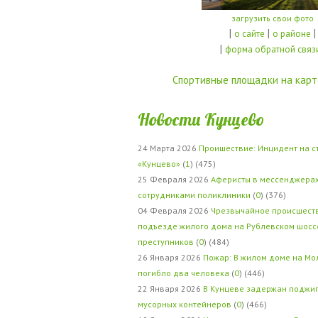
загрузить свои фото
|
|
|
о сайте
о районе
|
форма обратной связ
Спортивные площадки на карт
Новости Кунцево
24 Марта 2026
Проишествие: Инцидент на с
«Кунцево»
(
1
) (475)
25 Февраля 2026
Аферисты в мессенджерах
сотрудниками поликлиники
(
0
) (376)
04 Февраля 2026
Чрезвычайное происшеств
подъезде жилого дома на Рублевском шосс
преступников
(
0
) (484)
26 Января 2026
Пожар: В жилом доме на Мо
погибло два человека
(
0
) (446)
22 Января 2026
В Кунцеве задержан поджи
мусорных контейнеров
(
0
) (466)