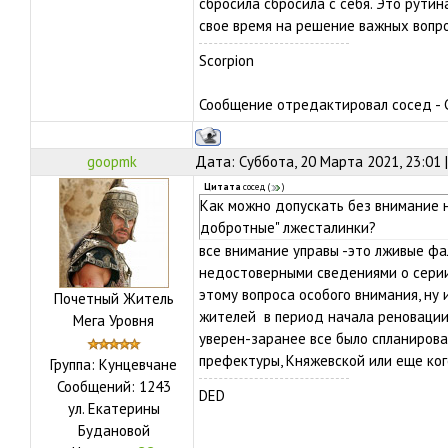
сбросила сбросила с себя. Это рутин
свое время на решение важных вопро
Scorpion
Сообщение отредактировал
сосед
-
goopmk
Дата: Суббота, 20 Марта 2021, 23:01
Цитата
сосед
(
)
Как можно допускать без внимание 
добротные" лжесталинки?
все внимание управы -это лживые ф
недостоверными сведениями о серии 
этому вопроса особого внимания, ну
Почетный Житель
жителей в период начала реновации 
Мега Уровня
уверен-заранее все было спланирова
префектуры, Княжевской или еще кого
Группа: Кунцевчане
Сообщений:
1243
DED
ул.
Екатерины
Будановой