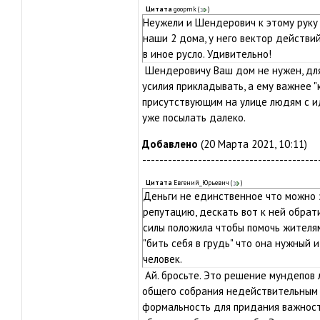
Цитата
goopmk
(
)
Неужели и Шендерович к этому руку 
наши 2 дома, у него вектор действ
в иное русло. Удивительно!
Шендеровичу Ваш дом не нужен, дл
усилия прикладывать, а ему важнее "
присутствующим на улице людям с и
уже посылать далеко.
Добавлено
(20 Марта 2021, 10:11)
-----------------------------------------
Цитата
Евгений_Юрьевич
(
)
Деньги не единственное что можно 
репутацию, дескать вот к ней обрати
силы положила чтобы помочь жителя
"бить себя в грудь" что она нужный
человек.
Ай. бросьте. Это решение мундепов 
общего собрания недействительным 
формальность для придания важност