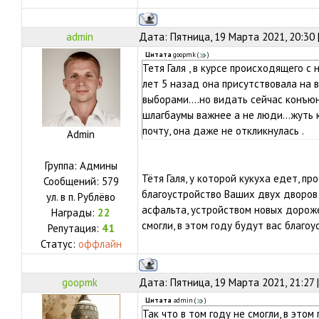
admin
Дата: Пятница, 19 Марта 2021, 20:30
Цитата
goopmk
(
)
Тетя Галя , в курсе происходящего с
лет 5 назад она присутствовала на 
выборами....но видать сейчас конъюн
шлагбаумы важнее а не люди...жуть 
почту, она даже не откликнулась .
Admin
Группа: Админы
Тётя Галя, у которой кукуха едет, п
Сообщений:
579
благоустройство Ваших двух дворов
ул.
в п. Рублёво
асфальта, устройством новых дорожек
Награды:
22
смогли, в этом году будут вас благоу
Репутация:
41
Статус:
оффлайн
goopmk
Дата: Пятница, 19 Марта 2021, 21:27
Цитата
admin
(
)
Так что в том году не смогли, в этом