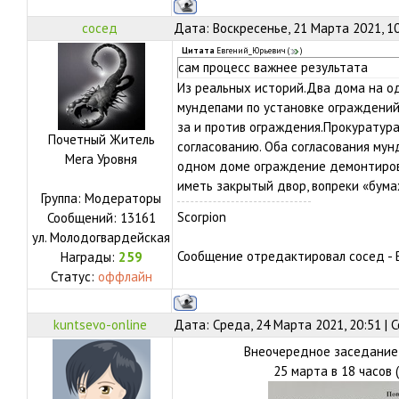
сосед
Дата: Воскресенье, 21 Марта 2021, 1
Цитата
Евгений_Юрьевич
(
)
сам процесс важнее результата
Из реальных историй.Два дома на од
мундепами по установке ограждений
за и против ограждения.Прокуратур
Почетный Житель
согласованию. Оба согласования мунд
Мега Уровня
одном доме ограждение демонтирова
иметь закрытый двор, вопреки «бум
Группа: Модераторы
Scorpion
Сообщений:
13161
ул.
Молодогвардейская
Сообщение отредактировал
сосед
-
Награды:
259
Статус:
оффлайн
kuntsevo-online
Дата: Среда, 24 Марта 2021, 20:51 |
Внеочередное заседание
25 марта в 18 часов 