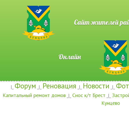
Сайт жителей район
Онлайн
Форум
Реновация
Новости
Фот
|_
_|_
_|_
_|_
Капитальный ремонт домов
Снос к/т Брест
Застро
_|_
_|_
Кунцево