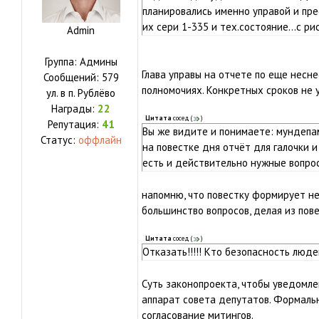
планировались именно управой и пре
их сери 1-335 и тех.состояние...с р
Admin
Группа: Админы
Глава управы на отчете по еще несне
Сообщений:
579
полномочиях. Конкретных сроков не у
ул.
в п. Рублёво
Награды:
22
Цитата
сосед
(
)
Репутация:
41
Вы же видите и понимаете: мундепа
Статус:
оффлайн
на повестке дня отчёт для галочки и
есть и действительно нужные вопрос
напомню, что повестку формирует не
большинство вопросов, делая из пове
Цитата
сосед
(
)
Отказать!!!!! Кто безопасность люд
Суть законопроекта, чтобы уведомле
аппарат совета депутатов. Формальн
согласование митингов.