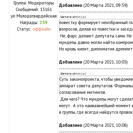
Группа: Модераторы
Добавлено
(20 Марта 2021, 09:59)
Сообщений:
13161
-----------------------------------------
ул.
Молодогвардейская
Цитата
admin
(
)
Награды:
259
повестку формирует неизбранный гл
Статус:
оффлайн
вопросов, делая из повестки и засед
Не, фарс делают депутаты сами. Не в
мундепы давно могли найти компром
Но кровь кипит, дипломатия дремлет
Добавлено
(20 Марта 2021, 10:03)
-----------------------------------------
Цитата
admin
(
)
Суть законопроекта, чтобы уведомле
аппарат совета депутатов. Формальн
согласование митингов.
Для чего? Что мундепы могут сдела
могут. А это наиважнейший момент 
в группы, где всегда найдутся прово
Добавлено
(20 Марта 2021, 10:06)
-----------------------------------------