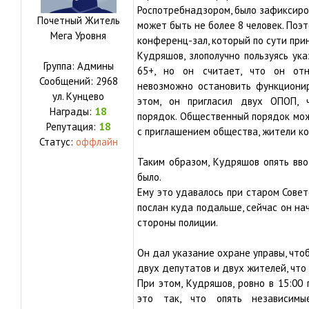
Роспотребнадзором, было зафиксиров
Почетный Житель
может быть не более 8 человек. Поэ
Мега Уровня
конференц-зал, который по сути пр
Кудряшов, злополучно пользуясь ук
Группа: Админы
65+, но он считает, что он отн
Сообщений:
2968
невозможно остановить функционир
ул.
Кунцево
этом, он пригласил двух ОПОП, 
Награды:
18
порядок. Общественный порядок мо
Репутация:
18
с приглашением общества, жители к
Статус:
оффлайн
Таким образом, Кудряшов опять вво
было.
Ему это удавалось при старом Совете
послан куда подальше, сейчас он на
стороны полиции.
Он дал указание охране управы, чтоб
двух депутатов и двух жителей, что
При этом, Кудряшов, ровно в 15:00
это так, что опять независим