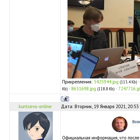
Прикрепления:
3425944.jpg
(113.4 Kb)
·
8631698.jpg
·
7247716.j
Kb)
(118.8 Kb)
kuntsevo-online
Дата: Вторник, 19 Января 2021, 20:53
Официальная информация, что после