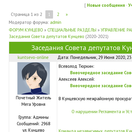
[
Новые сообщения
·
У
Страница
1
из
2
1
2
»
Модератор форума:
admin
ФОРУМ КУНЦЕВО
»
СПЕЦИАЛЬНЫЕ РАЗДЕЛЫ
»
УПРАВЛЕНИЕ Р
Заседания Совета депутатов Кунцево
(2020-2021)
Заседания Совета депутатов Ку
kuntsevo-online
Дата: Понедельник, 29 Июня 2020, 23
Всеволод Тюркин:
Внеочередное заседание Сов
Алексеев Алексей:
Внеочередное заседание Сов
Почетный Житель
В Кунцевскую межрайонную прокура
Мега Уровня
О нарушении Регламента и Уст
Группа: Админы
Сообщений:
2968
ул.
Кунцево
Команда независимых депутатов Ку