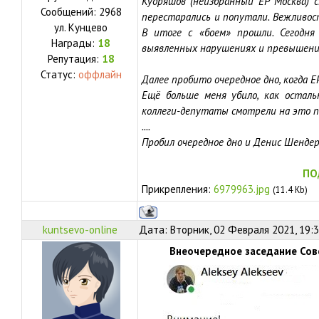
Кудряшов (неизбранный ЕР Москва) с
Сообщений:
2968
перестарались и попутали. Вежливост
ул.
Кунцево
В итоге с «боем» прошли. Сегодн
Награды:
18
выявленных нарушениях и превышени
Репутация:
18
Статус:
оффлайн
Далее пробито очередное дно, когда Е
Ещё больше меня убило, как остал
коллеги-депутаты смотрели на это пов
....
Пробил очередное дно и Денис Шендер
ПО
Прикрепления:
6979963.jpg
(11.4 Kb)
kuntsevo-online
Дата: Вторник, 02 Февраля 2021, 19:
Внеочередное заседание Сов