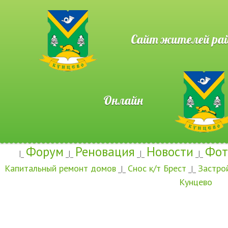
Сайт жителей район
Онлайн
Форум
Реновация
Новости
Фот
|_
_|_
_|_
_|_
Капитальный ремонт домов
Снос к/т Брест
Застро
_|_
_|_
Кунцево