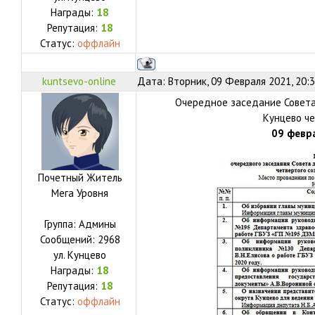
Награды:
18
Репутация:
18
Статус:
оффлайн
kuntsevo-online
Дата: Вторник, 09 Февраля 2021, 20:
Очередное заседание Совета
Кунцево че
09 февр
Почетный Житель
Мега Уровня
Группа: Админы
Сообщений:
2968
ул.
Кунцево
Награды:
18
Репутация:
18
Статус:
оффлайн