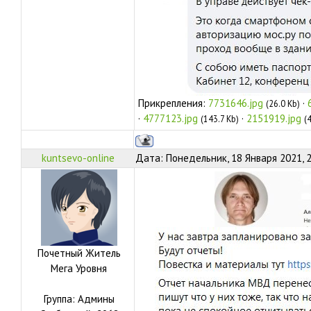
Прикрепления:
7731646.jpg
·
(26.0 Kb)
·
4777123.jpg
·
2151919.jpg
(143.7 Kb)
(
kuntsevo-online
Дата: Понедельник, 18 Января 2021, 
Почетный Житель
Мега Уровня
Группа: Админы