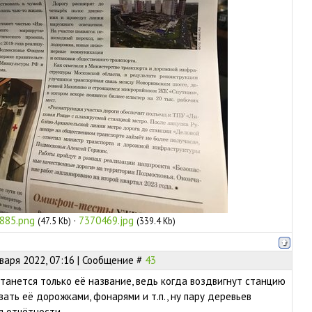
885.png
·
7370469.jpg
(47.5 Kb)
(339.4 Kb)
нваря 2022, 07:16 | Сообщение #
43
танется только её название, ведь когда воздвигнут станцию
вать её дорожками, фонарями и т.п., ну пару деревьев
я отчётности.