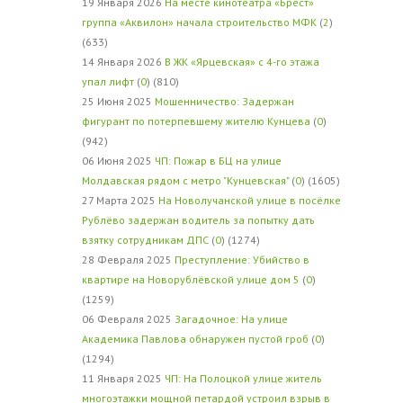
19 Января 2026
На месте кинотеатра «Брест»
группа «Аквилон» начала строительство МФК
(
2
)
(633)
14 Января 2026
В ЖК «Ярцевская» с 4-го этажа
упал лифт
(
0
) (810)
25 Июня 2025
Мошенничество: Задержан
фигурант по потерпевшему жителю Кунцева
(
0
)
(942)
06 Июня 2025
ЧП: Пожар в БЦ на улице
Молдавская рядом с метро "Кунцевская"
(
0
) (1605)
27 Марта 2025
На Новолучанской улице в посёлке
Рублёво задержан водитель за попытку дать
взятку сотрудникам ДПС
(
0
) (1274)
28 Февраля 2025
Преступление: Убийство в
квартире на Новорублёвской улице дом 5
(
0
)
(1259)
06 Февраля 2025
Загадочное: На улице
Академика Павлова обнаружен пустой гроб
(
0
)
(1294)
11 Января 2025
ЧП: На Полоцкой улице житель
многоэтажки мощной петардой устроил взрыв в