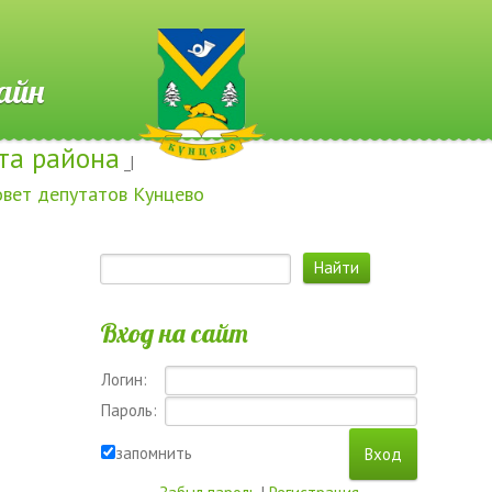
 Онлайн
та района
_|
овет депутатов Кунцево
Вход на сайт
Логин:
Пароль:
запомнить