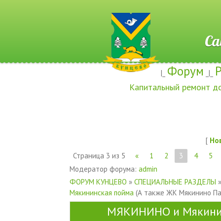
Сайт ж
Форум
|_
_|_
Капитальный ремонт д
[
Но
Страница
3
из
5
«
1
2
3
4
5
Модератор форума:
admin
ФОРУМ КУНЦЕВО
»
СПЕЦИАЛЬНЫЕ РАЗДЕЛЫ
Мякининская пойма
(А также ЖК Мякинино Па
МЯКИНИНО и Мякини