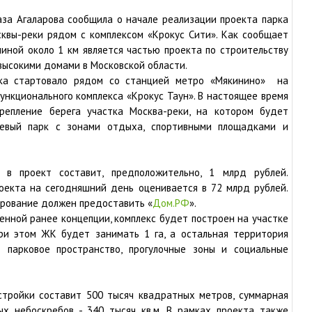
аза Агаларова сообщила о начале реализации проекта парка
квы-реки рядом с комплексом «Крокус Сити». Как сообщает
иной около 1 км является частью проекта по строительству
высокими домами в Московской области.
рка стартовало рядом со станцией метро «Мякинино» на
нкционального комплекса «Крокус Таун». В настоящее время
репление берега участка Москва-реки, на котором будет
невый парк с зонами отдыха, спортивными площадками и
 в проект составит, предположительно, 1 млрд рублей.
роекта на сегодняшний день оценивается в 72 млрд рублей.
рование должен предоставить «
Дом.РФ
».
енной ранее концепции, комплекс будет построен на участке
ри этом ЖК будет занимать 1 га, а остальная территория
 парковое пространство, прогулочные зоны и социальные
тройки составит 500 тысяч квадратных метров, суммарная
х небоскребов - 340 тысяч кв.м. В рамках проекта также