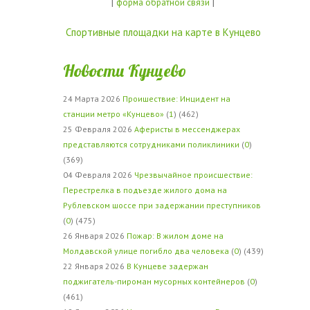
|
|
форма обратной связи
Спортивные площадки на карте в Кунцево
Новости Кунцево
24 Марта 2026
Проишествие: Инцидент на
станции метро «Кунцево»
(
1
) (462)
25 Февраля 2026
Аферисты в мессенджерах
представляются сотрудниками поликлиники
(
0
)
(369)
04 Февраля 2026
Чрезвычайное происшествие:
Перестрелка в подъезде жилого дома на
Рублевском шоссе при задержании преступников
(
0
) (475)
26 Января 2026
Пожар: В жилом доме на
Молдавской улице погибло два человека
(
0
) (439)
22 Января 2026
В Кунцеве задержан
поджигатель-пироман мусорных контейнеров
(
0
)
(461)