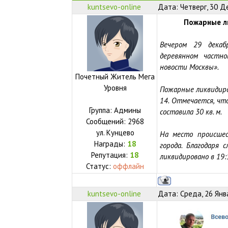
kuntsevo-online
Дата: Четверг, 30 Д
Пожарные л
Вечером 29 декаб
деревянном част
новости Москвы».
Почетный Житель Мега
Уровня
Пожарные ликвидиров
14. Отмечается, чт
Группа: Админы
составила 30 кв. м.
Сообщений:
2968
ул.
Кунцево
На место происшес
Награды:
18
города. Благодаря
Репутация:
18
ликвидировано в 19
Статус:
оффлайн
kuntsevo-online
Дата: Среда, 26 Янв