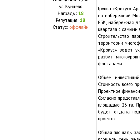
ул.
Кунцево
Группа «Крокус» Ар
Награды:
18
на набережной Мос
Репутация:
18
РБК, набережная дл
Статус:
оффлайн
квартала с самыми 
Строительство па
территории многофу
«Крокус» ведет ук
разбит многоуров
фонтанами.
Объем инвестиций
Стоимость всего п
Проектное финанси
Согласно представл
площадью 23 га. П
будет отдана под
проекты.
Общая площадь зас
площадь семь жилы