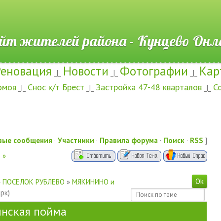
ителей района - Кунцево
Реновация
Новости
Фотографии
Кар
_|_
_|_
_|_
омов
Снос к/т Брест
Застройка 47-48 кварталов
С
_|_
_|_
_|_
вые сообщения
·
Участники
·
Правила форума
·
Поиск
·
RSS
]
»
»
ПОСЕЛОК РУБЛЕВО
»
МЯКИНИНО и
рк)
нская пойма