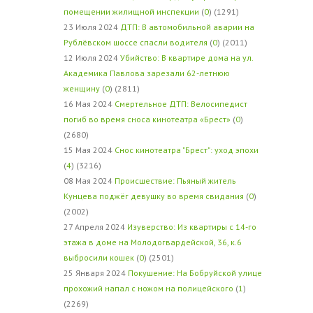
помещении жилищной инспекции
(
0
) (1291)
23 Июля 2024
ДТП: В автомобильной аварии на
Рублёвском шоссе спасли водителя
(
0
) (2011)
12 Июля 2024
Убийство: В квартире дома на ул.
Академика Павлова зарезали 62-летнюю
женщину
(
0
) (2811)
16 Мая 2024
Смертельное ДТП: Велосипедист
погиб во время сноса кинотеатра «Брест»
(
0
)
(2680)
15 Мая 2024
Снос кинотеатра "Брест": уход эпохи
(
4
) (3216)
08 Мая 2024
Происшествие: Пьяный житель
Кунцева поджёг девушку во время свидания
(
0
)
(2002)
27 Апреля 2024
Изуверство: Из квартиры с 14-го
этажа в доме на Молодогвардейской, 36, к.6
выбросили кошек
(
0
) (2501)
25 Января 2024
Покушение: На Бобруйской улице
прохожий напал с ножом на полицейского
(
1
)
(2269)