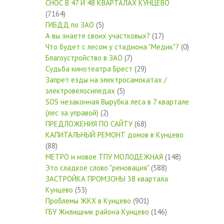
СНОС В 47 И 48 КВАРТАЛАХ КУНЦЕВО
(7164)
ГИБДД по ЗАО
(5)
А вы знаете своих участковых?
(17)
Что будет с лесом у стадиона "Медик"?
(0)
Благоустройство в ЗАО
(7)
Судьба кинотеатра Брест
(29)
Запрет езды на электросамокатах /
электровелосипедах
(5)
SOS незаконная Вырубка леса в 7 квартале
(лес за управой)
(2)
ПРЕДЛОЖЕНИЯ ПО САЙТУ
(68)
КАПИТАЛЬНЫЙ РЕМОНТ домов в Кунцево
(88)
МЕТРО и новое ТПУ МОЛОДЕЖНАЯ
(148)
Это сладкое слово "реновация"
(588)
ЗАСТРОЙКА ПРОМЗОНЫ 38 квартала
Кунцево
(53)
Проблемы ЖКХ в Кунцево
(901)
ГБУ Жилищник района Кунцево
(146)