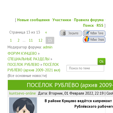
[
Новые сообщения
·
Участники
·
Правила форума
·
Поиск
·
RSS
]
Страница
13
из
13
«
1
2
…
11
12
13
Модератор форума:
admin
ФОРУМ КУНЦЕВО
»
СПЕЦИАЛЬНЫЕ РАЗДЕЛЫ
»
ПОСЕЛОК РУБЛЕВО
»
ПОСЁЛОК
РУБЛЁВО (архив 2009-2021 вкл)
(Все основные новости)
ПОСЁЛОК РУБЛЁВО (архив 2009-
kuntsevo-online
Дата: Вторник, 01 Февраля 2022, 22:19 | С
В районе Кунцево ведётся капремонт
Рублёвского рабочег