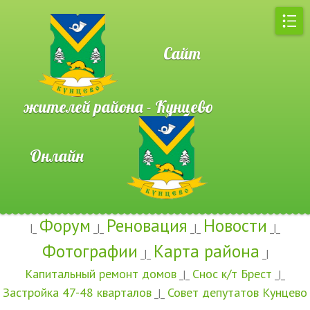
Сайт
жителей района - Кунцево
Онлайн
Форум
Реновация
Новости
|_
_|_
_|_
_|_
Фотографии
Карта района
_|_
_|
Капитальный ремонт домов
Снос к/т Брест
_|_
_|_
Застройка 47-48 кварталов
Совет депутатов Кунцево
_|_