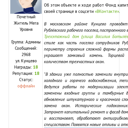
Об этом объекте и ходе работ Фонд капит
своей странице в соцсети
«ВКонтакте»
.
Почетный
Житель Мега
В московском районе Кунцево проводя
Уровня
Рублёвского рабочего поселка, построенного в
Трехэтажный дом (улица Василия Ботылёв
Группа: Админы
стиле как часть поселка сотрудников Руб
Сообщений:
периметру строения сложной формы распо
2968
украшает замковый камень. Торцевой
ул.
Кунцево
количеством трехчастных окон.
Награды:
18
Репутация:
18
"В здании уже полностью заменили внутр
Статус:
холодного и горячего водоснабжения, теп
оффлайн
Ведутся работы по модернизации элект
заменены входные группы и тамбурные дв
обновление штукатурного и красочного сло
замена окон. Исторические подоконни
Затронет капитальный ремонт и фасад дом
и восстановят, обработают антигрибков
спецсоставом. Появятся новые отливы и отк