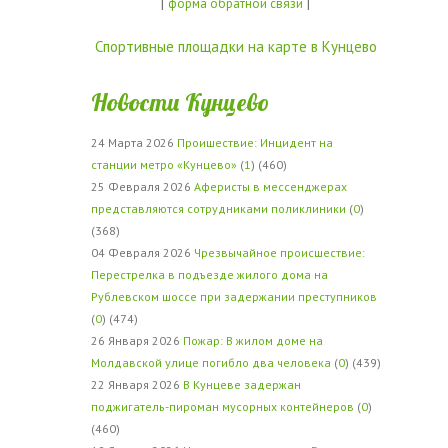
|
|
форма обратной связи
Спортивные площадки на карте в Кунцево
Новости Кунцево
24 Марта 2026
Проишествие: Инцидент на
станции метро «Кунцево»
(
1
) (460)
25 Февраля 2026
Аферисты в мессенджерах
представляются сотрудниками поликлиники
(
0
)
(368)
04 Февраля 2026
Чрезвычайное происшествие:
Перестрелка в подъезде жилого дома на
Рублевском шоссе при задержании преступников
(
0
) (474)
26 Января 2026
Пожар: В жилом доме на
Молдавской улице погибло два человека
(
0
) (439)
22 Января 2026
В Кунцеве задержан
поджигатель-пироман мусорных контейнеров
(
0
)
(460)