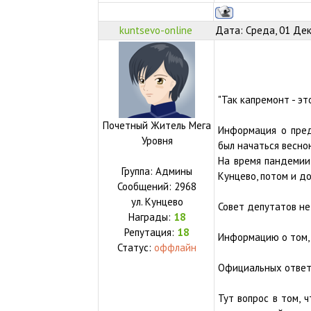
kuntsevo-online
Дата: Среда, 01 Дек
"Так капремонт - эт
Почетный Житель Мега
Информация о пре
Уровня
был начаться весною
На время пандемии 
Группа: Админы
Кунцево, потом и д
Сообщений:
2968
ул.
Кунцево
Совет депутатов н
Награды:
18
Репутация:
18
Информацию о том, «
Статус:
оффлайн
Официальных ответо
Тут вопрос в том, 