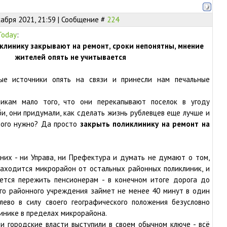
абря 2021, 21:59 | Сообщение #
224
Today
:
клинику закрывают на ремонт, сроки непонятны, мнение
жителей опять не учитывается
ые источники опять на связи и принесли нам печальные
никам мало того, что они перекапывают поселок в угоду
и, они придумали, как сделать жизнь рублевцев еще лучше и
этого нужно? Да просто
закрыть поликлинику на ремонт на
них - ни Управа, ни Префектура и думать не думают о том,
находится микрорайон от остальных районных поликлиник, и
ется пережить пенсионерам - в конечном итоге дорога до
го районного учреждения займет не менее 40 минут в один
блево в силу своего географического положения безусловно
инике в пределах микрорайона.
и городские власти выступили в своем обычном ключе - всё