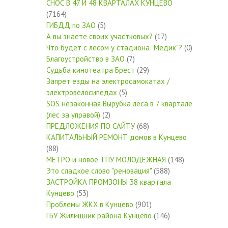
СНОС В 47 И 48 КВАРТАЛАХ КУНЦЕВО
(7164)
ГИБДД по ЗАО
(5)
А вы знаете своих участковых?
(17)
Что будет с лесом у стадиона "Медик"?
(0)
Благоустройство в ЗАО
(7)
Судьба кинотеатра Брест
(29)
Запрет езды на электросамокатах /
электровелосипедах
(5)
SOS незаконная Вырубка леса в 7 квартале
(лес за управой)
(2)
ПРЕДЛОЖЕНИЯ ПО САЙТУ
(68)
КАПИТАЛЬНЫЙ РЕМОНТ домов в Кунцево
(88)
МЕТРО и новое ТПУ МОЛОДЕЖНАЯ
(148)
Это сладкое слово "реновация"
(588)
ЗАСТРОЙКА ПРОМЗОНЫ 38 квартала
Кунцево
(53)
Проблемы ЖКХ в Кунцево
(901)
ГБУ Жилищник района Кунцево
(146)