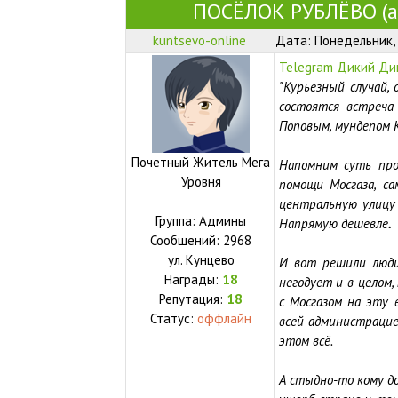
ПОСЁЛОК РУБЛЁВО (ар
kuntsevo-online
Дата: Понедельник, 
Telegram Дикий Дик
"Курьезный случай,
состоятся встреча
Поповым, мундепом 
Почетный Житель Мега
Напомним суть про
Уровня
помощи Мосгаза, са
центральную улицу 
Группа: Админы
Напрямую дешевле
.
Сообщений:
2968
ул.
Кунцево
И вот решили люди 
Награды:
18
негодует и в целом,
Репутация:
18
с Мосгазом на эту 
Статус:
оффлайн
всей администрацией
этом всё.
А стыдно-то кому до