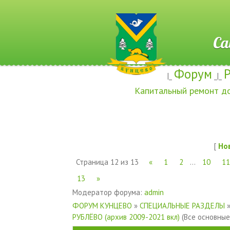
Сайт ж
Форум
|_
_|_
Капитальный ремонт д
[
Но
Страница
12
из
13
«
1
2
…
10
11
13
»
Модератор форума:
admin
ФОРУМ КУНЦЕВО
»
СПЕЦИАЛЬНЫЕ РАЗДЕЛЫ
РУБЛЁВО (архив 2009-2021 вкл)
(Все основные