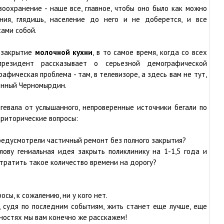
оохранение - наше все, главное, чтобы оно было как можно
ния, глядишь, население до него и не доберется, и все
ами собой.
 закрытие
молочной кухни
, в то самое время, когда со всех
президент рассказывает о серьезной демографической
афическая проблема - там, в телевизоре, а здесь вам не тут,
енный Черномырдин.
гевала от услышанного, непроверенные источники бегали по
 риторические вопросы:
предусмотрели частичный ремонт без полного закрытия?
лову гениальная идея закрыть поликлинику на 1-1,5 года и
тратить такое количество времени на дорогу?
осы, к сожалению, ни у кого нет.
, судя по последним событиям, жить станет еще лучше, еще
бностях мы вам конечно же расскажем!