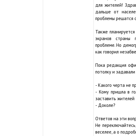
для жителей! Здрав
дальше от населе
проблемы решатся с
Также планируется
экранов страны 
проблеме. Но демогр
как говорил незабв
Пока редакция офи
потолку и задавали
- Какого черта не 
- Кому пришла в го
заставить жителей 
- Доколе?
Ответов на эти вопр
Не переключайтесь
веселее, а о подро