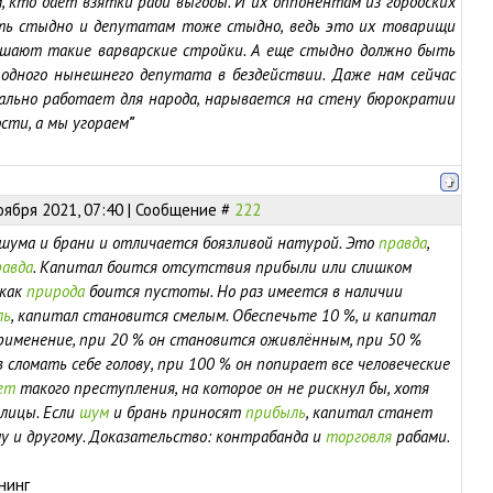
, кто дает взятки ради выгоды. И их оппонентам из городских
ть стыдно и депутатам тоже стыдно, ведь это их товарищи
ешают такие варварские стройки. А еще стыдно должно быть
одного нынешнего депутата в бездействии. Даже нам сейчас
еально работает для народа, нарывается на стену бюрократии
ости, а мы угораем
"
оября 2021, 07:40 | Сообщение #
222
 шума и брани и отличается боязливой натурой. Это
правда
,
равда
. Капитал боится отсутствия прибыли или слишком
 как
природа
боится пустоты. Но раз имеется в наличии
ль
, капитал становится смелым. Обеспечьте 10 %, и капитал
применение, при 20 % он становится оживлённым, при 50 %
сломать себе голову, при 100 % он попирает все человеческие
ет
такого преступления, на которое он не рискнул бы, хотя
елицы. Если
шум
и брань приносят
прибыль
, капитал станет
у и другому. Доказательство: контрабанда и
торговля
рабами.
нинг