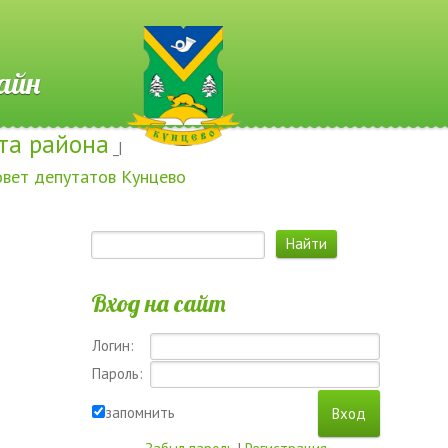
 Онлайн
та района
_|
овет депутатов Кунцево
Вход на сайт
Логин:
Пароль:
запомнить