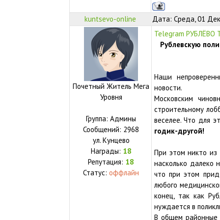
kuntsevo-online
Дата: Среда, 01 Дек
Telegram РУБЛЁВО 
Рублевскую поли
Наши непроверенн
Почетный Житель Мега
новости.
Уровня
Московским чинов
строительному лобб
Группа: Админы
веселее. Что для 
Сообщений:
2968
годик-другой!
ул.
Кунцево
Награды:
18
При этом никто из 
Репутация:
18
насколько далеко 
Статус:
оффлайн
что при этом прид
любого медицинско
конец, так как Ру
нуждается в поликл
В общем районные 