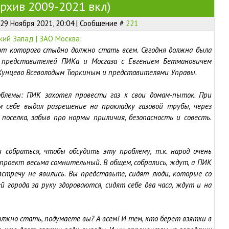
хив 2009-2021 вкл)
29 Ноября 2021, 20:04 | Сообщение #
221
ий Запад | ЗАО Москва
:
 от которого стыдно должно стать всем. Сегодня должна была
 представителей ПИКа и Мосгаза с Евгением Бетмановичем
Кунцево Всеволодым Тюркиным и представителями Управы.
блемы: ПИК захотел провести газ к свои домам-пыток. При
м себе выдал разрешение на прокладку газовой трубы, через
поселка, забыв про нормы приличия, безопасность и совесть.
собраться, чтобы обсудить эту проблему, т.к. народ очень
 проект весьма сомнительный. В общем, собрались, ждут, а ПИК
встречу не явились. Вы представьте, сидят люди, которые со
 города за руку здороваются, сидят себе два часа, ждут и на
лжно стать, подумаете вы? А всем! И тем, кто берёт взятки в