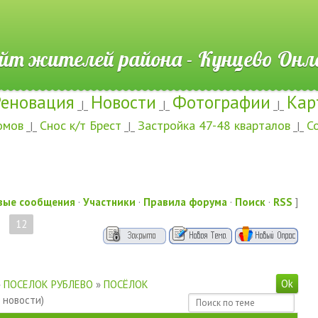
ителей района - Кунцево
Реновация
Новости
Фотографии
Кар
_|_
_|_
_|_
омов
Снос к/т Брест
Застройка 47-48 кварталов
С
_|_
_|_
_|_
вые сообщения
·
Участники
·
Правила форума
·
Поиск
·
RSS
]
12
»
ПОСЕЛОК РУБЛЕВО
»
ПОСЁЛОК
 новости)