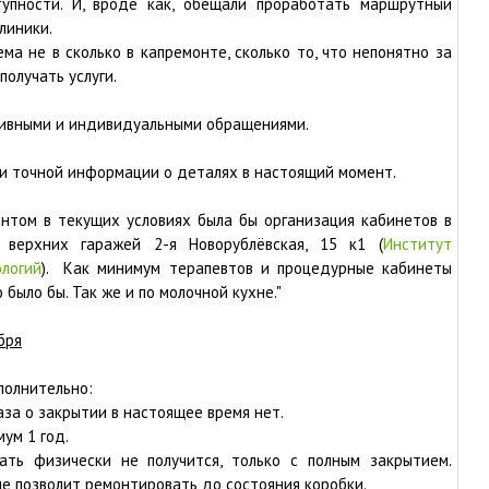
упности. И, вроде как, обещали проработать маршрутный
линики.
ема не в сколько в капремонте, сколько то, что непонятно за
получать услуги.
тивными и индивидуальными обращениями.
 и точной информации о деталях в настоящий момент.
нтом в текущих условиях была бы организация кабинетов в
 верхних гаражей 2-я Новорублёвская, 15 к1 (
Институт
логий
). Как минимум терапевтов и процедурные кабинеты
было бы. Так же и по молочной кухне."
бря
полнительно:
за о закрытии в настоящее время нет.
ум 1 год.
ать физически не получится, только с полным закрытием.
 не позволит ремонтировать до состояния коробки.