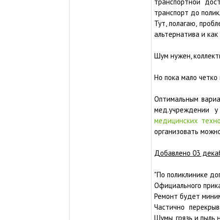
транспортной дост
транспорт до полик
Тут, полагаю, пробл
альтернатива и как 
Шум нужен, коллек
Но пока мало четко
Оптимальным вариа
мед.учреждении у
медицинских техно
организовать можно 
Добавлено 03 дека
"По поликлинике до
Официального прика
Ремонт будет миним
Частично перекрыв
Шумы, грязь и пыль