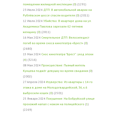
помещении жилищной инспекции
(
0
) (1291)
23 Июля 2024
ДТП: В автомобильной аварии на
Рублёвском шоссе спасли водителя
(
0
) (2011)
12 Июля 2024
Убийство: В квартире дома на ул.
Академика Павлова зарезали 62-летнюю
женщину
(
0
) (2811)
16 Мая 2024
Смертельное ДТП: Велосипедист
погиб во время сноса кинотеатра «Брест»
(
0
)
(2680)
15 Мая 2024
Снос кинотеатра "Брест": уход эпохи
(
4
) (3216)
08 Мая 2024
Происшествие: Пьяный житель
Кунцева поджёг девушку во время свидания
(
0
)
(2002)
27 Апреля 2024
Изуверство: Из квартиры с 14-го
этажа в доме на Молодогвардейской, 36, к.6
выбросили кошек
(
0
) (2501)
25 Января 2024
Покушение: На Бобруйской улице
прохожий напал с ножом на полицейского
(
1
)
(2269)