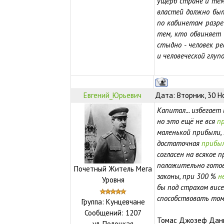
ущерб стране и тем
властей должно бы
по кабинетам разр
тем, кто обвиняет 
стыдно - человек р
и человеческой глуп
Евгений_Юрьевич
Дата: Вторник, 30 Н
Капитал... избегает
но это ещё не вся
п
маленькой прибыли,
достаточная
прибы
согласен на всякое 
положительно готов 
Почетный Житель Мега
законы, при 300 %
н
Уровня
бы под страхом вис
способствовать том
Группа: Кунцевчане
Сообщений:
1207
Томас Джозеф Дан
ул.
Полоцкая