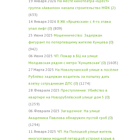
19 Января 2026
На месте кинотеатра «Брест»
группа «Аквилон» начала строительство МФК
(
2
)
(633)
14 Января 2026
В ЖК «Ярцевская» с 4-го этажа
упал лифт
(
0
) (809)
25 Июня 2025
Мошенничество: Задержан
фигурант по потерпевшему жителю Кунцева
(
0
)
(942)
06 Июня 2025
ЧП: Пожар в БЦ на улице
Молдавская рядом с метро "Кунцевская"
(
0
) (1605)
27 Марта 2025
На Новолучанской улице в посёлке
Рублёво задержан водитель за попытку дать
взятку сотрудникам ДПС
(
0
) (1274)
28 Февраля 2025
Преступление: Убийство в
квартире на Новорублёвской улице дом 5
(
0
)
(1259)
06 Февраля 2025
Загадочное: На улице
Академика Павлова обнаружен пустой гроб
(
0
)
(1294)
11 Января 2025
ЧП: На Полоцкой улице житель
многоэтажки мощной петардой устроил взрыв в