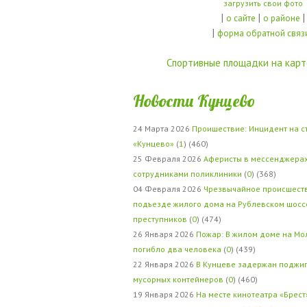
загрузить свои фото
|
|
|
о сайте
о районе
|
форма обратной связ
Спортивные площадки на карт
Новости Кунцево
24 Марта 2026
Проишествие: Инцидент на с
«Кунцево»
(
1
) (460)
25 Февраля 2026
Аферисты в мессенджерах
сотрудниками поликлиники
(
0
) (368)
04 Февраля 2026
Чрезвычайное происшеств
подъезде жилого дома на Рублевском шосс
преступников
(
0
) (474)
26 Января 2026
Пожар: В жилом доме на Мо
погибло два человека
(
0
) (439)
22 Января 2026
В Кунцеве задержан поджи
мусорных контейнеров
(
0
) (460)
19 Января 2026
На месте кинотеатра «Брест