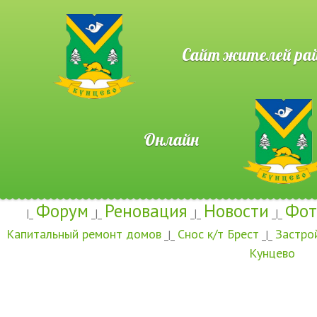
Сайт жителей район
Онлайн
Форум
Реновация
Новости
Фот
|_
_|_
_|_
_|_
Капитальный ремонт домов
Снос к/т Брест
Застро
_|_
_|_
Кунцево