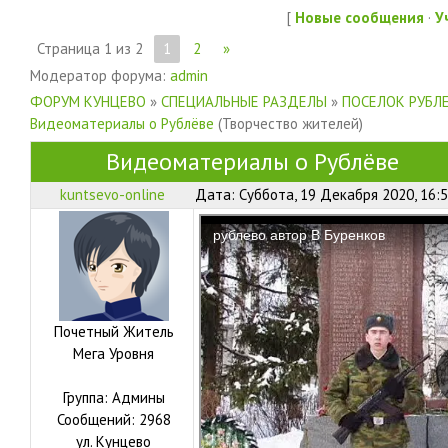
[
Новые сообщения
·
У
Страница
1
из
2
1
2
»
Модератор форума:
admin
ФОРУМ КУНЦЕВО
»
СПЕЦИАЛЬНЫЕ РАЗДЕЛЫ
»
ПОСЕЛОК РУБЛ
Видеоматериалы о Рублёве
(Творчество жителей)
Видеоматериалы о Рублёве
kuntsevo-online
Дата: Суббота, 19 Декабря 2020, 16:
Почетный Житель
Мега Уровня
Группа: Админы
Сообщений:
2968
ул.
Кунцево