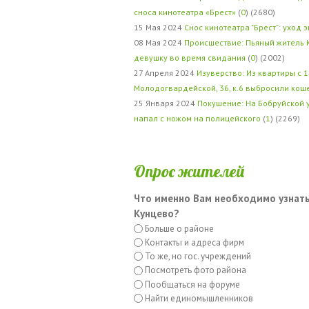
сноса кинотеатра «Брест»
(
0
) (2680)
15 Мая 2024
Снос кинотеатра "Брест": уход 
08 Мая 2024
Происшествие: Пьяный житель 
девушку во время свидания
(
0
) (2002)
27 Апреля 2024
Изуверство: Из квартиры с 1
Молодогвардейской, 36, к.6 выбросили кош
25 Января 2024
Покушение: На Бобруйской 
напал с ножом на полицейского
(
1
) (2269)
Опрос жителей
Что именно Вам необходимо узнать
Кунцево?
Больше о районе
Контакты и адреса фирм
То же, но гос. учреждений
Посмотреть фото района
Пообщаться на форуме
Найти единомышленников