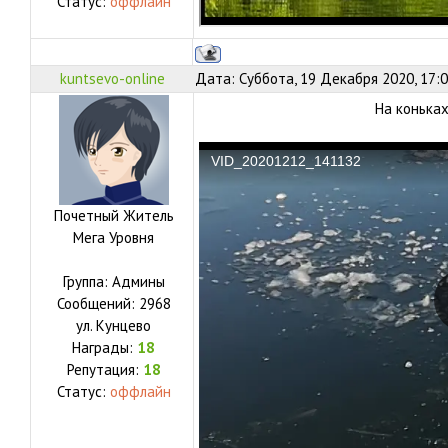
Статус:
оффлайн
kuntsevo-online
Дата: Суббота, 19 Декабря 2020, 17:
На коньках
Почетный Житель
Мега Уровня
Группа: Админы
Сообщений:
2968
ул.
Кунцево
Награды:
18
Репутация:
18
Статус:
оффлайн