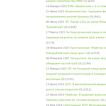
начала строительство МФК
(
2
) (633)
14 Января 2026
В ЖК «Ярцевская» с 4-го эта
25 Июня 2025
Мошенничество: Задержан фи
потерпевшему жителю Кунцева
(
0
) (942)
06 Июня 2025
ЧП: Пожар в БЦ на улице Мол
"Кунцевская"
(
0
) (1605)
27 Марта 2025
На Новолучанской улице в п
задержан водитель за попытку дать взятку
(1274)
28 Февраля 2025
Преступление: Убийство в
Новорублёвской улице дом 5
(
0
) (1259)
06 Февраля 2025
Загадочное: На улице Ак
обнаружен пустой гроб
(
0
) (1294)
11 Января 2025
ЧП: На Полоцкой улице жит
мощной петардой устроил взрыв в помеще
инспекции
(
0
) (1291)
23 Июля 2024
ДТП: В автомобильной авари
шоссе спасли водителя
(
0
) (2011)
12 Июля 2024
Убийство: В квартире дома на
Павлова зарезали 62-летнюю женщину
(
0
) 
16 Мая 2024
Смертельное ДТП: Велосипедис