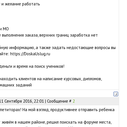
 и желание работать
 и МО
е выполнения заказа, верхних границ заработка нет
бную информацию, а также задать недостающие вопросы вы
йте: https://DoskaUslug.ru
еньги и время на поиск учеников!
находить клиентов на написание курсовых, дипломов,
омашних заданий
11 Сентября 2016, 22:01 | Сообщение #
2
епетиторах! На мой взгляд, продуктивнее отправить ребенка
т живём в нашем районе, решил поискать на форуме места,