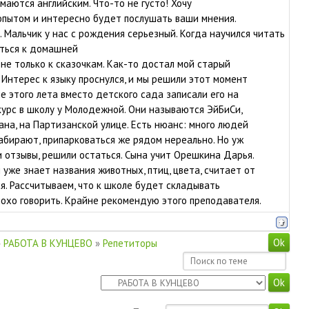
маются английским. Что-то не густо! Хочу
опытом и интересно будет послушать ваши мнения.
. Мальчик у нас с рождения серьезный. Когда научился читать
уться к домашней
 не только к сказочкам. Как-то достал мой старый
 Интерес к языку проснулся, и мы решили этот момент
ле этого лета вместо детского сада записали его на
курс в школу у Молодежной. Они называются ЭйБиСи,
ана, на Партизанской улице. Есть нюанс: много людей
абирают, припарковаться же рядом нереально. Но уж
 отзывы, решили остаться. Сына учит Орешкина Дарья.
 уже знает названия животных, птиц, цвета, считает от
ся. Рассчитываем, что к школе будет складывать
охо говорить. Крайне рекомендую этого преподавателя.
»
РАБОТА В КУНЦЕВО
»
Репетиторы