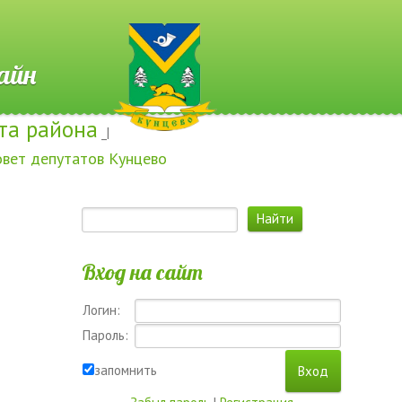
 Онлайн
та района
_|
овет депутатов Кунцево
Вход на сайт
Логин:
Пароль:
запомнить