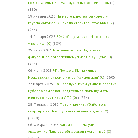
поджигатель-пироман мусорных контейнеров
(
0
)
(460)
19 Января 2026
На месте кинотеатра «Брест»
группа «Аквилон» начала строительство МФК
(
2
)
(633)
14 Января 2026
В ЖК «Ярцевская» с 4-го этажа
упал лифт
(
0
) (809)
25 Июня 2025
Мошенничество: Задержан
фигурант по потерпевшему жителю Кунцева
(
0
)
(942)
06 Июня 2025
ЧП: Пожар в БЦ на улице
Молдавская рядом с метро "Кунцевская"
(
0
) (1605)
27 Марта 2025
На Новолучанской улице в посёлке
Рублёво задержан водитель за попытку дать
взятку сотрудникам ДПС
(
0
) (1274)
28 Февраля 2025
Преступление: Убийство в
квартире на Новорублёвской улице дом 5
(
0
)
(1258)
06 Февраля 2025
Загадочное: На улице
Академика Павлова обнаружен пустой гроб
(
0
)