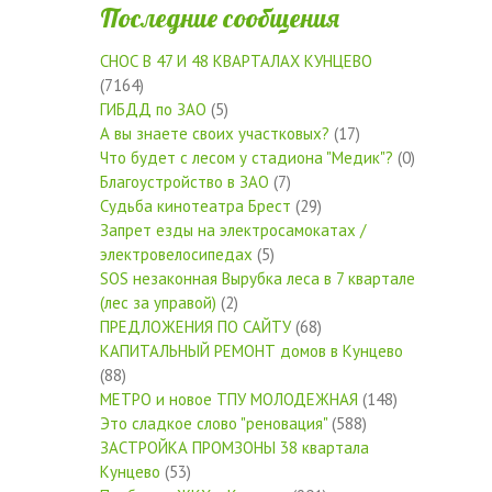
Последние сообщения
СНОС В 47 И 48 КВАРТАЛАХ КУНЦЕВО
(7164)
ГИБДД по ЗАО
(5)
А вы знаете своих участковых?
(17)
Что будет с лесом у стадиона "Медик"?
(0)
Благоустройство в ЗАО
(7)
Судьба кинотеатра Брест
(29)
Запрет езды на электросамокатах /
электровелосипедах
(5)
SOS незаконная Вырубка леса в 7 квартале
(лес за управой)
(2)
ПРЕДЛОЖЕНИЯ ПО САЙТУ
(68)
КАПИТАЛЬНЫЙ РЕМОНТ домов в Кунцево
(88)
МЕТРО и новое ТПУ МОЛОДЕЖНАЯ
(148)
Это сладкое слово "реновация"
(588)
ЗАСТРОЙКА ПРОМЗОНЫ 38 квартала
Кунцево
(53)