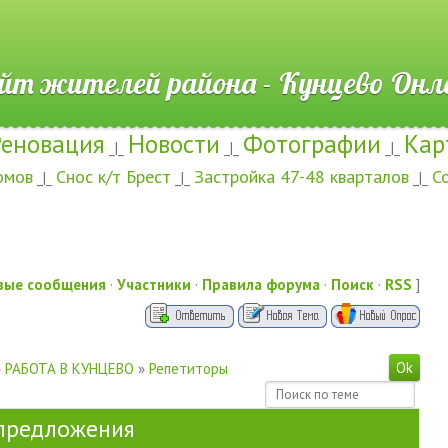
ителей района - Кунцево
Реновация
Новости
Фотографии
Кар
_|_
_|_
_|_
омов
Снос к/т Брест
Застройка 47-48 кварталов
С
_|_
_|_
_|_
вые сообщения
·
Участники
·
Правила форума
·
Поиск
·
RSS
]
»
РАБОТА В КУНЦЕВО
»
Репетиторы
 предложения