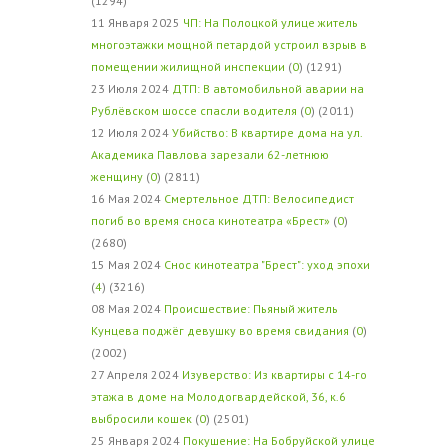
(1294)
11 Января 2025
ЧП: На Полоцкой улице житель
многоэтажки мощной петардой устроил взрыв в
помещении жилищной инспекции
(
0
) (1291)
23 Июля 2024
ДТП: В автомобильной аварии на
Рублёвском шоссе спасли водителя
(
0
) (2011)
12 Июля 2024
Убийство: В квартире дома на ул.
Академика Павлова зарезали 62-летнюю
женщину
(
0
) (2811)
16 Мая 2024
Смертельное ДТП: Велосипедист
погиб во время сноса кинотеатра «Брест»
(
0
)
(2680)
15 Мая 2024
Снос кинотеатра "Брест": уход эпохи
(
4
) (3216)
08 Мая 2024
Происшествие: Пьяный житель
Кунцева поджёг девушку во время свидания
(
0
)
(2002)
27 Апреля 2024
Изуверство: Из квартиры с 14-го
этажа в доме на Молодогвардейской, 36, к.6
выбросили кошек
(
0
) (2501)
25 Января 2024
Покушение: На Бобруйской улице