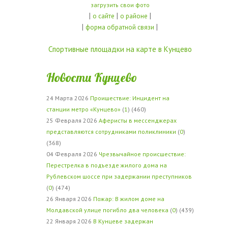
загрузить свои фото
|
|
|
о сайте
о районе
|
|
форма обратной связи
Спортивные площадки на карте в Кунцево
Новости Кунцево
24 Марта 2026
Проишествие: Инцидент на
станции метро «Кунцево»
(
1
) (460)
25 Февраля 2026
Аферисты в мессенджерах
представляются сотрудниками поликлиники
(
0
)
(368)
04 Февраля 2026
Чрезвычайное происшествие:
Перестрелка в подъезде жилого дома на
Рублевском шоссе при задержании преступников
(
0
) (474)
26 Января 2026
Пожар: В жилом доме на
Молдавской улице погибло два человека
(
0
) (439)
22 Января 2026
В Кунцеве задержан