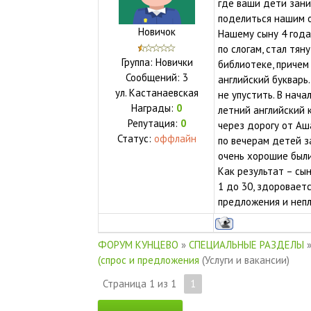
где ваши дети зани
поделиться нашим 
Новичок
Нашему сыну 4 года
по слогам, стал тян
Группа: Новички
библиотеке, причем
Сообщений:
3
английский букварь.
ул.
Кастанаевская
не упустить. В нача
Награды:
0
летний английский 
Репутация:
0
через дорогу от Аш
Статус:
оффлайн
по вечерам детей з
очень хорошие были
Как результат – сын
1 до 30, здоровает
предложения и непл
ФОРУМ КУНЦЕВО
»
СПЕЦИАЛЬНЫЕ РАЗДЕЛЫ
(спрос и предложения
(Услуги и вакансии)
Страница
1
из
1
1