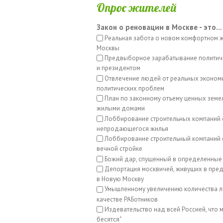
Опрос жителей
Закон о реновации в Москве - это...
Реальная забота о новом комфортном 
Москвы
Предвыборное зарабатывание политич
и президентом
Отвлечение людей от реальных эконом
политических проблем
План по законному отъему ценных земе
жилыми домами
Лоббирование строительных компаний 
непродающегося жилья
Лоббирование строительный компаний с
вечной стройке
Божий дар, спущенный в определенные
Депортация москвичей, живущих в пред
в Новую Москву
Умышленному увеличению количества л
качестве РАБотников
Издевательство над всей Россией, что м
бесятся"