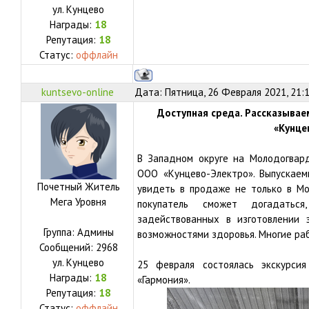
ул.
Кунцево
Награды:
18
Репутация:
18
Статус:
оффлайн
kuntsevo-online
Дата: Пятница, 26 Февраля 2021, 21:
Доступная среда. Рассказыва
«Кунце
В Западном округе на Молодогвар
ООО «Кунцево-Электро». Выпускае
Почетный Житель
увидеть в продаже не только в Мос
Мега Уровня
покупатель сможет догадаться
задействованных в изготовлении 
Группа: Админы
возможностями здоровья. Многие ра
Сообщений:
2968
ул.
Кунцево
25 февраля состоялась экскурси
Награды:
18
«Гармония».
Репутация:
18
Статус:
оффлайн