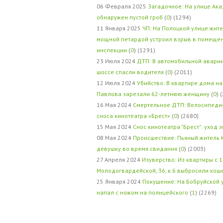
06 Февраля 2025
Загадочное: На улице Ак
обнаружен пустой гроб
(
0
) (1294)
11 Января 2025
ЧП: На Полоцкой улице жит
мощной петардой устроил взрыв в помеще
инспекции
(
0
) (1291)
23 Июля 2024
ДТП: В автомобильной авари
шоссе спасли водителя
(
0
) (2011)
12 Июля 2024
Убийство: В квартире дома на
Павлова зарезали 62-летнюю женщину
(
0
) 
16 Мая 2024
Смертельное ДТП: Велосипедис
сноса кинотеатра «Брест»
(
0
) (2680)
15 Мая 2024
Снос кинотеатра "Брест": уход 
08 Мая 2024
Происшествие: Пьяный житель 
девушку во время свидания
(
0
) (2003)
27 Апреля 2024
Изуверство: Из квартиры с 1
Молодогвардейской, 36, к.6 выбросили кош
25 Января 2024
Покушение: На Бобруйской 
напал с ножом на полицейского
(
1
) (2269)