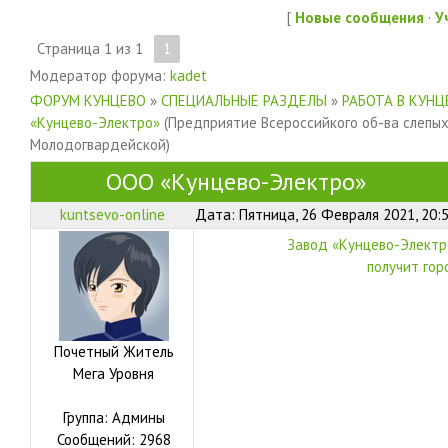
[
Новые сообщения
·
У
Страница
1
из
1
1
Модератор форума:
kadet
ФОРУМ КУНЦЕВО
»
СПЕЦИАЛЬНЫЕ РАЗДЕЛЫ
»
РАБОТА В КУНЦ
«Кунцево-Электро»
(Предприятие Всероссийкого об-ва слепых
Молодогвардейской)
ООО «Кунцево-Электро»
kuntsevo-online
Дата: Пятница, 26 Февраля 2021, 20:
Завод «Кунцево-Электр
получит го
Почетный Житель
Мега Уровня
Группа: Админы
Сообщений:
2968