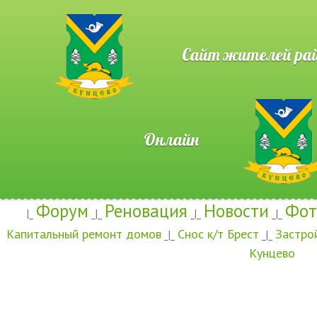
Сайт жителей район
Онлайн
Форум
Реновация
Новости
Фот
|_
_|_
_|_
_|_
Капитальный ремонт домов
Снос к/т Брест
Застро
_|_
_|_
Кунцево