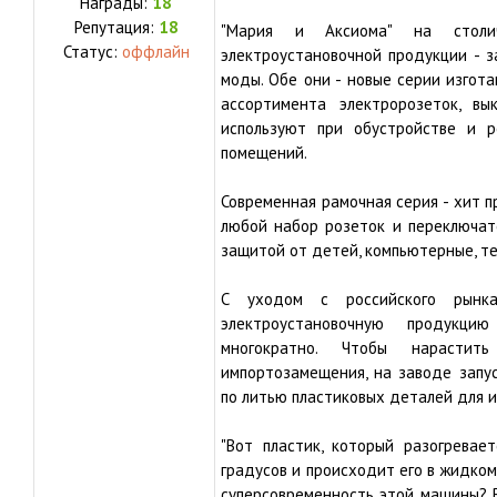
Награды:
18
Репутация:
18
"Мария и Аксиома" на столич
Статус:
оффлайн
электроустановочной продукции - 
моды. Обе они - новые серии изгот
ассортимента электророзеток, вы
используют при обустройстве и 
помещений.
Современная рамочная серия - хит п
любой набор розеток и переключат
защитой от детей, компьютерные, т
С уходом с российского рынка
электроустановочную продукци
многократно. Чтобы нарасти
импортозамещения, на заводе запу
по литью пластиковых деталей для и
"Вот пластик, который разогрева
градусов и происходит его в жидком
суперсовременность этой машины? В