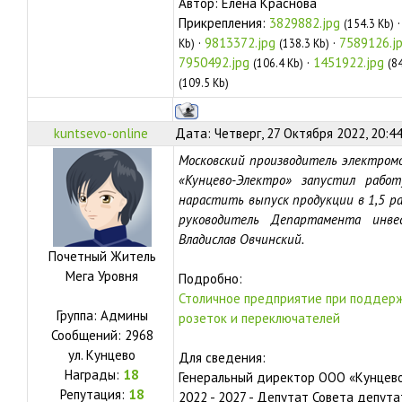
Автор: Елена Краснова
Прикрепления:
3829882.jpg
(154.3 Kb)
·
9813372.jpg
·
7589126.j
Kb)
(138.3 Kb)
7950492.jpg
·
1451922.jpg
(106.4 Kb)
(8
(109.5 Kb)
kuntsevo-online
Дата: Четверг, 27 Октября 2022, 20:4
Московский производитель электром
«Кунцево-Электро» запустил рабо
нарастить выпуск продукции в 1,5 ра
руководитель Департамента инв
Владислав Овчинский.
Почетный Житель
Мега Уровня
Подробно:
Столичное предприятие при поддерж
Группа: Админы
розеток и переключателей
Сообщений:
2968
ул.
Кунцево
Для сведения:
Награды:
18
Генеральный директор ООО «Кунцево
Репутация:
18
2022 - 2027 - Депутат Совета депут