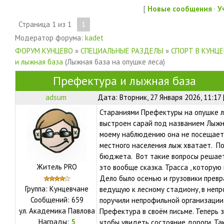
[
Новые сообщения
·
У
Страница
1
из
1
1
Модератор форума:
kadet
ФОРУМ КУНЦЕВО
»
СПЕЦИАЛЬНЫЕ РАЗДЕЛЫ
»
СПОРТ В КУНЦ
и лыжная база
(Лыжная база на опушке леса)
Префектура и лыжная база
adsum
Дата: Вторник, 27 Января 2026, 11:17
Стараниями Префектуры на опушке л
выстроен сарай под названием Лыжна
моему наблюдению она не посещается
местного населения лыж хватает. По
бюджета. Вот такие вопросы решает
Житель PRO
это вообще сказка. Трасса , которую
Дело было осенью и грузовики прев
Группа: Кунцевчане
ведущую к лесному стадиону, в непро
Сообщений:
659
поручили непрофильной организации 
ул.
Академика Павлова
Префектура в своём письме. Теперь 
Награды:
5
чтобы увидеть состояние дороги. Та