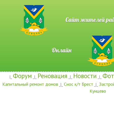
Сайт жителей район
Онлайн
Форум
Реновация
Новости
Фот
|_
_|_
_|_
_|_
Капитальный ремонт домов
Снос к/т Брест
Застро
_|_
_|_
Кунцево