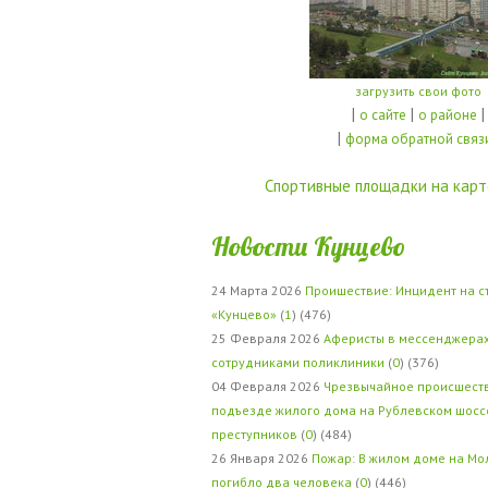
загрузить свои фото
|
|
|
о сайте
о районе
|
форма обратной связ
Спортивные площадки на карт
Новости Кунцево
24 Марта 2026
Проишествие: Инцидент на с
«Кунцево»
(
1
) (476)
25 Февраля 2026
Аферисты в мессенджерах
сотрудниками поликлиники
(
0
) (376)
04 Февраля 2026
Чрезвычайное происшеств
подъезде жилого дома на Рублевском шосс
преступников
(
0
) (484)
26 Января 2026
Пожар: В жилом доме на Мо
погибло два человека
(
0
) (446)