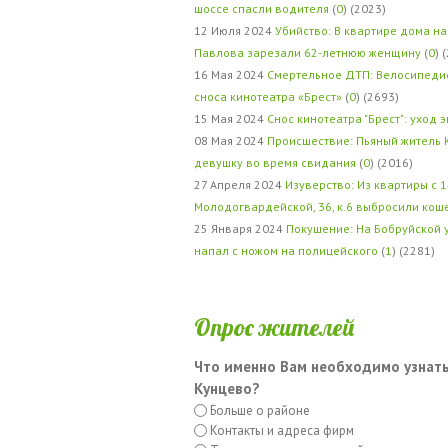
шоссе спасли водителя
(
0
) (2023)
12 Июля 2024
Убийство: В квартире дома на
Павлова зарезали 62-летнюю женщину
(
0
) 
16 Мая 2024
Смертельное ДТП: Велосипедис
сноса кинотеатра «Брест»
(
0
) (2693)
15 Мая 2024
Снос кинотеатра "Брест": уход 
08 Мая 2024
Происшествие: Пьяный житель 
девушку во время свидания
(
0
) (2016)
27 Апреля 2024
Изуверство: Из квартиры с 1
Молодогвардейской, 36, к.6 выбросили кош
25 Января 2024
Покушение: На Бобруйской 
напал с ножом на полицейского
(
1
) (2281)
Опрос жителей
Что именно Вам необходимо узнать
Кунцево?
Больше о районе
Контакты и адреса фирм