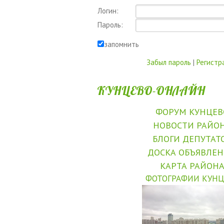
Логин:
Пароль:
запомнить
Забыл пароль
|
Регистр
КУНЦЕВО-ОНЛАЙН
ФОРУМ КУНЦЕВ
НОВОСТИ РАЙО
БЛОГИ ДЕПУТАТ
ДОСКА ОБЪЯВЛЕ
КАРТА РАЙОН
ФОТОГРАФИИ КУНЦ