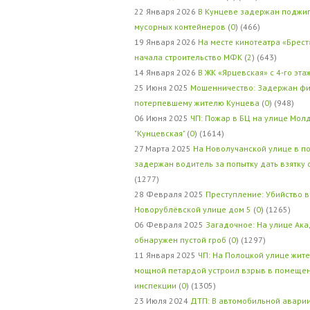
22 Января 2026
В Кунцеве задержан поджи
мусорных контейнеров
(
0
) (466)
19 Января 2026
На месте кинотеатра «Брест
начала строительство МФК
(
2
) (643)
14 Января 2026
В ЖК «Ярцевская» с 4-го эта
25 Июня 2025
Мошенничество: Задержан фи
потерпевшему жителю Кунцева
(
0
) (948)
06 Июня 2025
ЧП: Пожар в БЦ на улице Мол
"Кунцевская"
(
0
) (1614)
27 Марта 2025
На Новолучанской улице в п
задержан водитель за попытку дать взятку
(1277)
28 Февраля 2025
Преступление: Убийство в
Новорублёвской улице дом 5
(
0
) (1265)
06 Февраля 2025
Загадочное: На улице Ак
обнаружен пустой гроб
(
0
) (1297)
11 Января 2025
ЧП: На Полоцкой улице жит
мощной петардой устроил взрыв в помеще
инспекции
(
0
) (1305)
23 Июля 2024
ДТП: В автомобильной авари