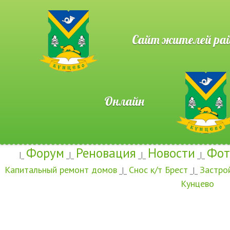
Сайт жителей район
Онлайн
Форум
Реновация
Новости
Фот
|_
_|_
_|_
_|_
Капитальный ремонт домов
Снос к/т Брест
Застро
_|_
_|_
Кунцево