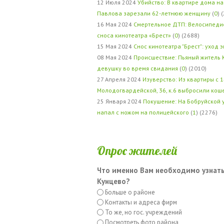
12 Июля 2024
Убийство: В квартире дома на
Павлова зарезали 62-летнюю женщину
(
0
) 
16 Мая 2024
Смертельное ДТП: Велосипедис
сноса кинотеатра «Брест»
(
0
) (2688)
15 Мая 2024
Снос кинотеатра "Брест": уход 
08 Мая 2024
Происшествие: Пьяный житель 
девушку во время свидания
(
0
) (2010)
27 Апреля 2024
Изуверство: Из квартиры с 1
Молодогвардейской, 36, к.6 выбросили кош
25 Января 2024
Покушение: На Бобруйской 
напал с ножом на полицейского
(
1
) (2276)
Опрос жителей
Что именно Вам необходимо узнать
Кунцево?
Больше о районе
Контакты и адреса фирм
То же, но гос. учреждений
Посмотреть фото района