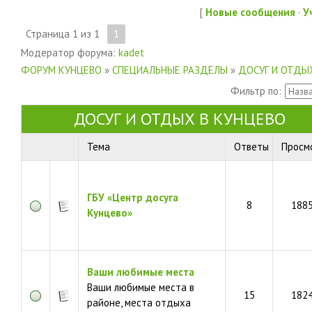
[
Новые сообщения
·
У
Страница
1
из
1
1
Модератор форума:
kadet
ФОРУМ КУНЦЕВО
»
СПЕЦИАЛЬНЫЕ РАЗДЕЛЫ
»
ДОСУГ И ОТДЫ
Фильтр по:
ДОСУГ И ОТДЫХ В КУНЦЕВО
Тема
Ответы
Просм
ГБУ «Центр досуга
8
188
Кунцево»
Ваши любимые места
Ваши любимые места в
15
182
районе, места отдыха