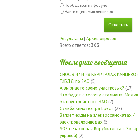
Пообщаться на форуме
Найти единомышленников
Результаты
|
Архив опросов
Всего ответов:
303
Последние сообщения
СНОС В 47 И 48 КВАРТАЛАХ КУНЦЕВО
ГИБДД по ЗАО
(5)
А вы знаете своих участковых?
(17)
Что будет с лесом у стадиона "Медик
Благоустройство в ЗАО
(7)
Судьба кинотеатра Брест
(29)
Запрет езды на электросамокатах /
электровелосипедах
(5)
SOS незаконная Вырубка леса в 7 квар
управой)
(2)