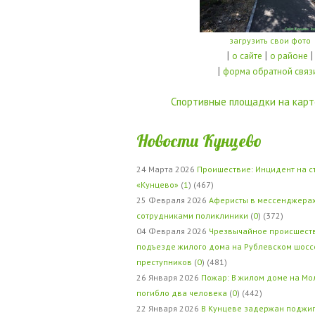
загрузить свои фото
|
|
|
о сайте
о районе
|
форма обратной связ
Спортивные площадки на карт
Новости Кунцево
24 Марта 2026
Проишествие: Инцидент на с
«Кунцево»
(
1
) (467)
25 Февраля 2026
Аферисты в мессенджерах
сотрудниками поликлиники
(
0
) (372)
04 Февраля 2026
Чрезвычайное происшеств
подъезде жилого дома на Рублевском шосс
преступников
(
0
) (481)
26 Января 2026
Пожар: В жилом доме на Мо
погибло два человека
(
0
) (442)
22 Января 2026
В Кунцеве задержан поджи