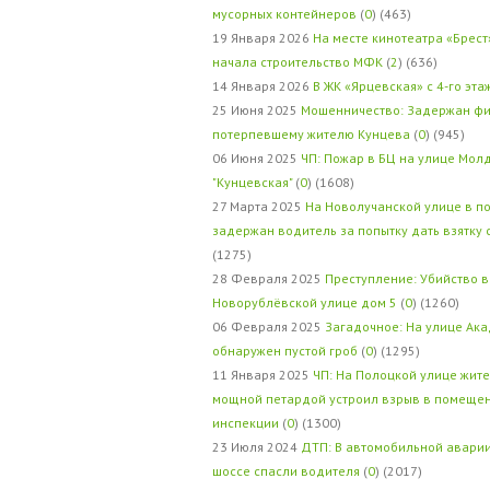
мусорных контейнеров
(
0
) (463)
19 Января 2026
На месте кинотеатра «Брест
начала строительство МФК
(
2
) (636)
14 Января 2026
В ЖК «Ярцевская» с 4-го эта
25 Июня 2025
Мошенничество: Задержан фи
потерпевшему жителю Кунцева
(
0
) (945)
06 Июня 2025
ЧП: Пожар в БЦ на улице Мол
"Кунцевская"
(
0
) (1608)
27 Марта 2025
На Новолучанской улице в п
задержан водитель за попытку дать взятку
(1275)
28 Февраля 2025
Преступление: Убийство в
Новорублёвской улице дом 5
(
0
) (1260)
06 Февраля 2025
Загадочное: На улице Ак
обнаружен пустой гроб
(
0
) (1295)
11 Января 2025
ЧП: На Полоцкой улице жит
мощной петардой устроил взрыв в помеще
инспекции
(
0
) (1300)
23 Июля 2024
ДТП: В автомобильной авари
шоссе спасли водителя
(
0
) (2017)