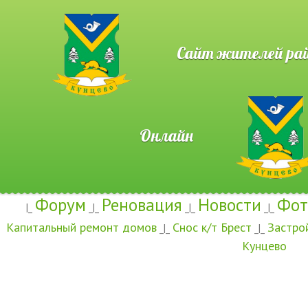
Сайт жителей район
Онлайн
Форум
Реновация
Новости
Фот
|_
_|_
_|_
_|_
Капитальный ремонт домов
Снос к/т Брест
Застро
_|_
_|_
Кунцево