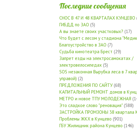
Последние сообщения
СНОС В 47 И 48 КВАРТАЛАХ КУНЦЕВО
ГИБДД по ЗАО
(5)
А вы знаете своих участковых?
(17)
Что будет с лесом у стадиона "Медик
Благоустройство в ЗАО
(7)
Судьба кинотеатра Брест
(29)
Запрет езды на электросамокатах /
электровелосипедах
(5)
SOS незаконная Вырубка леса в 7 квар
управой)
(2)
ПРЕДЛОЖЕНИЯ ПО САЙТУ
(68)
КАПИТАЛЬНЫЙ РЕМОНТ домов в Кунц
МЕТРО и новое ТПУ МОЛОДЕЖНАЯ
(1
Это сладкое слово "реновация"
(588)
ЗАСТРОЙКА ПРОМЗОНЫ 38 квартала 
Проблемы ЖКХ в Кунцево
(901)
ГБУ Жилищник района Кунцево
(146)