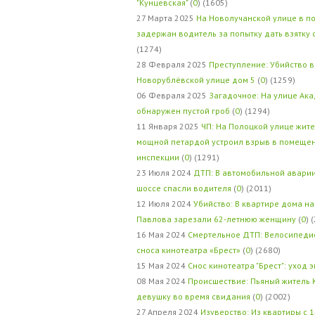
"Кунцевская"
(
0
) (1605)
27 Марта 2025
На Новолучанской улице в п
задержан водитель за попытку дать взятку
(1274)
28 Февраля 2025
Преступление: Убийство в
Новорублёвской улице дом 5
(
0
) (1259)
06 Февраля 2025
Загадочное: На улице Ак
обнаружен пустой гроб
(
0
) (1294)
11 Января 2025
ЧП: На Полоцкой улице жит
мощной петардой устроил взрыв в помеще
инспекции
(
0
) (1291)
23 Июля 2024
ДТП: В автомобильной авари
шоссе спасли водителя
(
0
) (2011)
12 Июля 2024
Убийство: В квартире дома на
Павлова зарезали 62-летнюю женщину
(
0
) 
16 Мая 2024
Смертельное ДТП: Велосипедис
сноса кинотеатра «Брест»
(
0
) (2680)
15 Мая 2024
Снос кинотеатра "Брест": уход 
08 Мая 2024
Происшествие: Пьяный житель 
девушку во время свидания
(
0
) (2002)
27 Апреля 2024
Изуверство: Из квартиры с 1