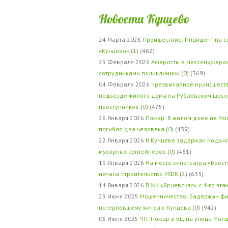
Новости Кунцево
24 Марта 2026
Проишествие: Инцидент на с
«Кунцево»
(
1
) (462)
25 Февраля 2026
Аферисты в мессенджерах
сотрудниками поликлиники
(
0
) (369)
04 Февраля 2026
Чрезвычайное происшеств
подъезде жилого дома на Рублевском шосс
преступников
(
0
) (475)
26 Января 2026
Пожар: В жилом доме на Мо
погибло два человека
(
0
) (439)
22 Января 2026
В Кунцеве задержан поджи
мусорных контейнеров
(
0
) (461)
19 Января 2026
На месте кинотеатра «Брест
начала строительство МФК
(
2
) (633)
14 Января 2026
В ЖК «Ярцевская» с 4-го эта
25 Июня 2025
Мошенничество: Задержан фи
потерпевшему жителю Кунцева
(
0
) (942)
06 Июня 2025
ЧП: Пожар в БЦ на улице Мол