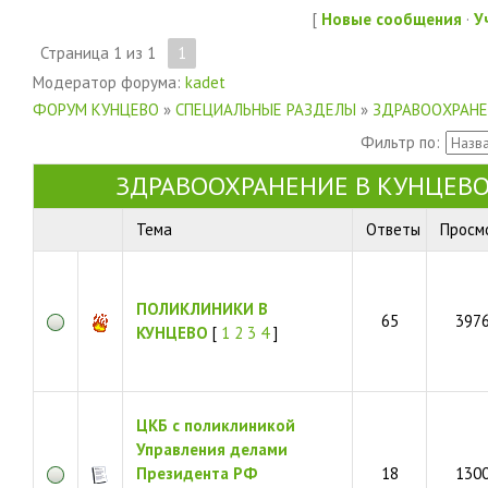
[
Новые сообщения
·
У
Страница
1
из
1
1
Модератор форума:
kadet
ФОРУМ КУНЦЕВО
»
СПЕЦИАЛЬНЫЕ РАЗДЕЛЫ
»
ЗДРАВООХРАНЕ
Фильтр по:
ЗДРАВООХРАНЕНИЕ В КУНЦЕВ
Тема
Ответы
Просм
ПОЛИКЛИНИКИ В
65
397
КУНЦЕВО
[
1
2
3
4
]
ЦКБ с поликлиникой
Управления делами
Президента РФ
18
130