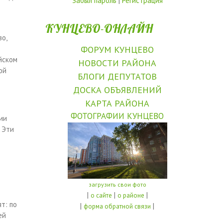
Забыл пароль
|
Регистрация
КУНЦЕВО-ОНЛАЙН
о,
ФОРУМ КУНЦЕВО
йском
НОВОСТИ РАЙОНА
ой
БЛОГИ ДЕПУТАТОВ
ДОСКА ОБЪЯВЛЕНИЙ
КАРТА РАЙОНА
ФОТОГРАФИИ КУНЦЕВО
ии
 Эти
загрузить свои фото
|
|
|
о сайте
о районе
т: по
|
|
форма обратной связи
ей