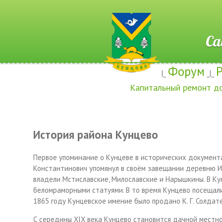
Сайт ж
Форум
|_
_|_
Капитальный ремонт д
История района Кунцево
Первое упоминание о Кунцеве в исторических документа
Константинович упомянул в своём завещании деревню И
владели Мстиславские, Милославские и Нарышкины. В Ку
беломраморными статуями. В то время Кунцево посещали
1865 году Кунцевское имение было продано
К. Г. Солда
С середины XIX века Кунцево становится дачной местнос