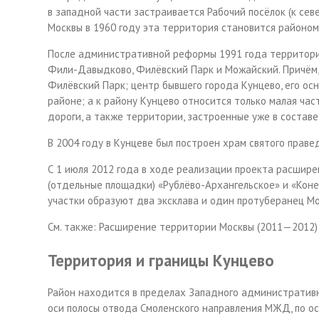
в западной части застраивается Рабочий посёлок (к сев
Москвы в 1960 году эта территория становится районо
После административной реформы 1991 года территори
Фили-Давыдково, Филёвский Парк и
Можайский
. Причё
Филёвский Парк; центр бывшего города Кунцево, его о
районе
; а к району Кунцево относится только малая ча
дороги, а также территории, застроенные уже в составе
В 2004 году в Кунцеве был построен
храм святого праве
С 1 июля 2012 года в ходе реализации проекта расшир
(отдельные площадки) «Рублёво-Архангельское» и «Коне
участки образуют два эксклава и один протуберанец М
См. также: Расширение территории Москвы (2011—2012)
Территория и границы Кунцево
Район находится в пределах Западного административно
оси полосы отвода
Смоленского направления МЖД
, по 