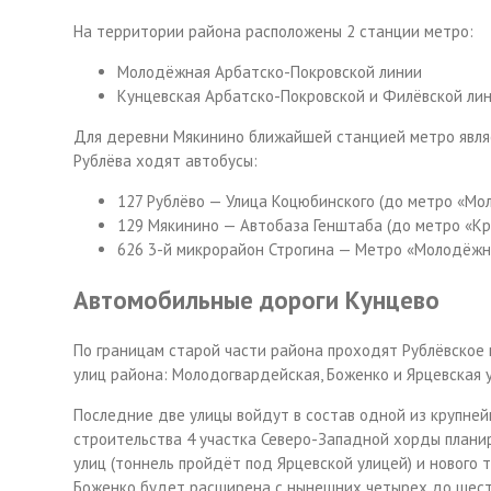
На территории района расположены 2 станции метро:
Молодёжная Арбатско-Покровской линии
Кунцевская Арбатско-Покровской и Филёвской ли
Для деревни Мякинино ближайшей станцией метро являе
Рублёва
ходят автобусы:
127 Рублёво — Улица Коцюбинского (до метро «Мо
129 Мякинино — Автобаза Генштаба (до метро «Кр
626 3-й микрорайон Строгина — Метро «Молодёжн
Автомобильные дороги Кунцево
По границам старой части района проходят Рублёвское 
улиц района: Молодогвардейская, Боженко и Ярцевская 
Последние две улицы войдут в состав одной из крупней
строительства 4 участка Северо-Западной хорды плани
улиц (тоннель пройдёт под Ярцевской улицей) и нового
Боженко будет расширена с нынешних четырех до шест