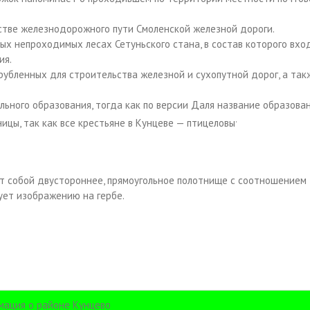
стве железнодорожного пути Смоленской железной дороги.
ых непроходимых лесах Сетуньского стана, в состав которого вхо
ия.
рубленных для строительства железной и сухопутной дорог, а так
ьного образования, тогда как по версии Даля название образова
.
иницы, так как все крестьяне в Кунцеве — птицеловы
т собой двустороннее, прямоугольное полотнище с соотношением
ует изображению на гербе.
ация о районе Кунцево