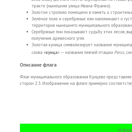
тракте (нынешняя улица Ивана Франко).
Золотое стропило помещено в память о строитель
Зелёное поле и серебряные ели напоминают о густ
территория нынешнего муниципального образован
Серебряные пни показывают судьбу этих лесов, вы
получения древесного угля.
Золотая куница символизирует название муниципал
слова «
кунца
» — названия певчей пташки
Parus
, с
Описание флага
Флаг муниципального образования Кунцево представляе
сторон 2:3. Изображение на флаге примерно соответств
Информ