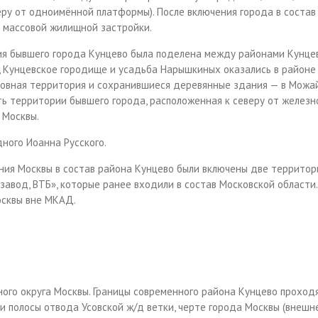
еру от одноимённой платформы). После включения города в состав
м массовой жилищной застройки.
я бывшего города Кунцево была поделена между районами Кунцев
м, Кунцевское городище и усадьба Нарышкиных оказались в районе
сновная территория и сохранившиеся деревянные здания — в
Можа
сть территории бывшего города, расположенная к северу от железн
 Москвы.
дного Иоанна Русского
.
ения Москвы в состав района Кунцево были включены две территор
завод, ВТБ», которые ранее входили в состав Московской области.
осквы вне МКАД.
го округа Москвы. Границы современного района Кунцево проходя
оси полосы отвода Усовской ж/д ветки, черте города Москвы (внешн