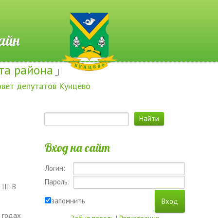
 Онлайн
та района
_|
овет депутатов Кунцево
Вход на сайт
Логин:
Пароль:
III
. В
запомнить
е
годах