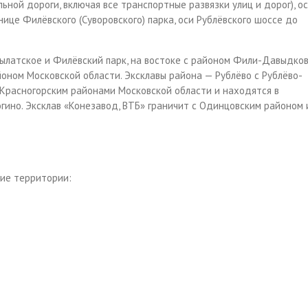
ной дороги, включая все транспортные развязки улиц и дорог), ос
нице Филёвского (Суворовского) парка, оси Рублёвского шоссе до
ылатское и Филёвский парк, на востоке с районом Фили-Давыдков
оном Московской области. Эксклавы района — Рублёво c Рублёво-
 Красногорским районами Московской области и находятся в
гино. Эксклав «Конезавод, ВТБ» граничит с Одинцовским районом 
ие территории: