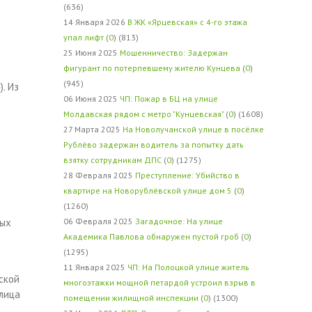
(636)
14 Января 2026
В ЖК «Ярцевская» с 4-го этажа
упал лифт
(
0
) (813)
25 Июня 2025
Мошенничество: Задержан
фигурант по потерпевшему жителю Кунцева
(
0
)
(945)
. Из
06 Июня 2025
ЧП: Пожар в БЦ на улице
Молдавская рядом с метро "Кунцевская"
(
0
) (1608)
27 Марта 2025
На Новолучанской улице в посёлке
Рублёво задержан водитель за попытку дать
взятку сотрудникам ДПС
(
0
) (1275)
28 Февраля 2025
Преступление: Убийство в
квартире на Новорублёвской улице дом 5
(
0
)
(1260)
ных
06 Февраля 2025
Загадочное: На улице
Академика Павлова обнаружен пустой гроб
(
0
)
(1295)
11 Января 2025
ЧП: На Полоцкой улице житель
ской
многоэтажки мощной петардой устроил взрыв в
улица
помещении жилищной инспекции
(
0
) (1300)