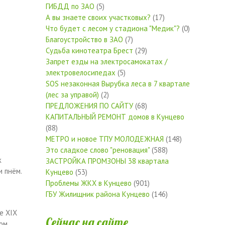
ГИБДД по ЗАО
(5)
А вы знаете своих участковых?
(17)
Что будет с лесом у стадиона "Медик"?
(0)
Благоустройство в ЗАО
(7)
Судьба кинотеатра Брест
(29)
Запрет езды на электросамокатах /
электровелосипедах
(5)
SOS незаконная Вырубка леса в 7 квартале
(лес за управой)
(2)
ПРЕДЛОЖЕНИЯ ПО САЙТУ
(68)
КАПИТАЛЬНЫЙ РЕМОНТ домов в Кунцево
(88)
МЕТРО и новое ТПУ МОЛОДЕЖНАЯ
(148)
Это сладкое слово "реновация"
(588)
к
ЗАСТРОЙКА ПРОМЗОНЫ 38 квартала
и пнём.
Кунцево
(53)
Проблемы ЖКХ в Кунцево
(901)
ГБУ Жилищник района Кунцево
(146)
е XIX
Сейчас на сайте
вом