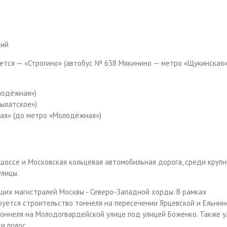
ний
тся — «Строгино» (автобус № 638 Мякинино — метро «Щукинская»)
лодёжная»)
ылатское»)
ая» (до метро «Молодёжная»)
шоссе и Московская кольцевая автомобильная дорога, среди круп
улицы.
ших магистралей Москвы - Северо-Западной хорды. В рамках
руется строительство тоннеля на пересечении Ярцевской и Ельнин
 тоннеля на Молодогвардейской улице под улицей Боженко. Также 
и полос.