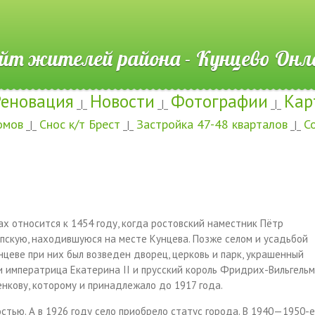
ителей района - Кунцево
Реновация
Новости
Фотографии
Кар
_|_
_|_
_|_
омов
Снос к/т Брест
Застройка 47-48 кварталов
С
_|_
_|_
_|_
х относится к 1454 году, когда ростовский наместник Пётр
пскую, находившуюся на месте Кунцева. Позже селом и усадьбой
нцеве при них был возведен дворец, церковь и парк, украшенный
 императрица Екатерина II и прусский король
Фридрих-Вильгельм 
тенкову
, которому и принадлежало до 1917 года.
тью. А в 1926 году село приобрело статус города. В
1940
—
1950-