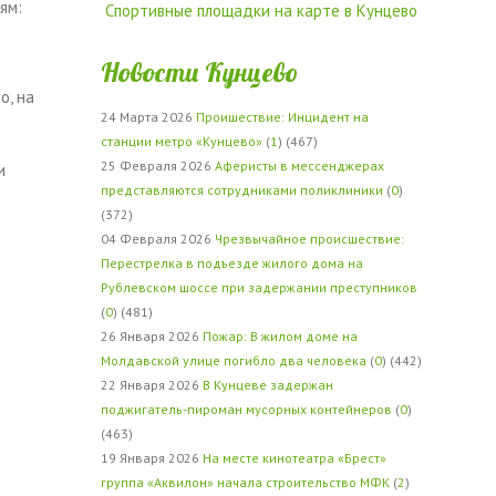
ям:
Спортивные площадки на карте в Кунцево
Новости Кунцево
о, на
24 Марта 2026
Проишествие: Инцидент на
станции метро «Кунцево»
(
1
) (467)
25 Февраля 2026
Аферисты в мессенджерах
и
представляются сотрудниками поликлиники
(
0
)
(372)
04 Февраля 2026
Чрезвычайное происшествие:
Перестрелка в подъезде жилого дома на
Рублевском шоссе при задержании преступников
(
0
) (481)
26 Января 2026
Пожар: В жилом доме на
Молдавской улице погибло два человека
(
0
) (442)
22 Января 2026
В Кунцеве задержан
поджигатель-пироман мусорных контейнеров
(
0
)
(463)
19 Января 2026
На месте кинотеатра «Брест»
группа «Аквилон» начала строительство МФК
(
2
)