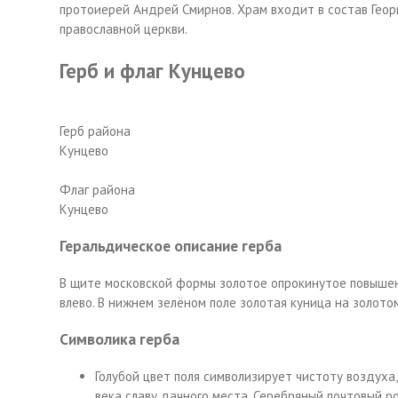
протоиерей Андрей Смирнов. Храм входит в состав Геор
православной церкви.
Герб и флаг Кунцево
Герб района
Кунцево
Флаг района
Кунцево
Геральдическое описание герба
В щите московской формы золотое опрокинутое повышен
влево. В нижнем зелёном поле золотая куница на золот
Символика герба
Голубой цвет поля символизирует чистоту воздуха
века славу дачного места. Серебряный почтовый 