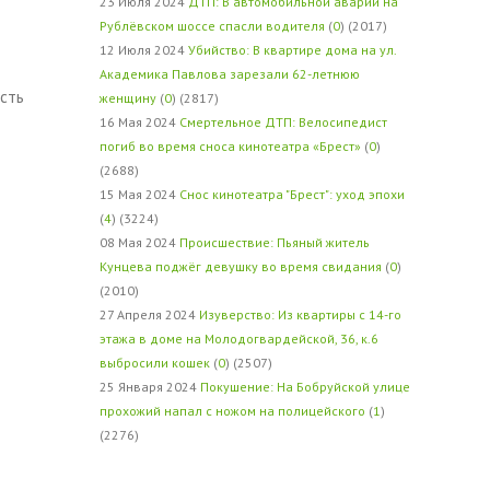
23 Июля 2024
ДТП: В автомобильной аварии на
Рублёвском шоссе спасли водителя
(
0
) (2017)
12 Июля 2024
Убийство: В квартире дома на ул.
Академика Павлова зарезали 62-летнюю
ость
женщину
(
0
) (2817)
16 Мая 2024
Смертельное ДТП: Велосипедист
погиб во время сноса кинотеатра «Брест»
(
0
)
(2688)
15 Мая 2024
Снос кинотеатра "Брест": уход эпохи
(
4
) (3224)
08 Мая 2024
Происшествие: Пьяный житель
Кунцева поджёг девушку во время свидания
(
0
)
(2010)
27 Апреля 2024
Изуверство: Из квартиры с 14-го
этажа в доме на Молодогвардейской, 36, к.6
выбросили кошек
(
0
) (2507)
25 Января 2024
Покушение: На Бобруйской улице
прохожий напал с ножом на полицейского
(
1
)
(2276)