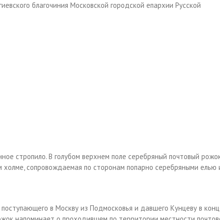
гиевского благочиния Московской городской епархии Русской
ное стропило. В голубом верхнем поле серебряный почтовый рожо
ом холме, сопровождаемая по сторонам попарно серебряными елью 
, поступающего в Москву из Подмосковья и давшего Кунцеву в конц
рожок напоминает о проходившем по территории местности почто