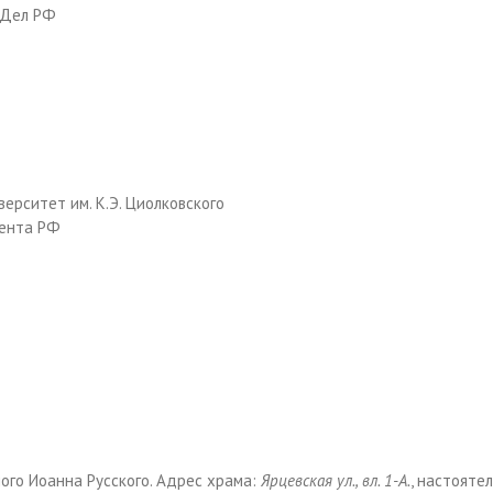
 Дел РФ
ерситет им. К.Э. Циолковского
дента РФ
ого Иоанна Русского
. Адрес храма:
Ярцевская ул., вл. 1-А.
, настояте