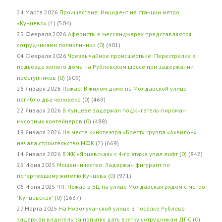
24 Марта 2026
Проишествие: Инцидент на станции метро
«Кунцево»
(
1
) (504)
25 Февраля 2026
Аферисты в мессенджерах представляются
сотрудниками поликлиники
(
0
) (401)
04 Февраля 2026
Чрезвычайное происшествие: Перестрелка в
подъезде жилого дома на Рублевском шоссе при задержании
преступников
(
0
) (509)
26 Января 2026
Пожар: В жилом доме на Молдавской улице
погибло два человека
(
0
) (469)
22 Января 2026
В Кунцеве задержан поджигатель-пироман
мусорных контейнеров
(
0
) (488)
19 Января 2026
На месте кинотеатра «Брест» группа «Аквилон»
начала строительство МФК
(
2
) (669)
14 Января 2026
В ЖК «Ярцевская» с 4-го этажа упал лифт
(
0
) (842)
25 Июня 2025
Мошенничество: Задержан фигурант по
потерпевшему жителю Кунцева
(
0
) (971)
06 Июня 2025
ЧП: Пожар в БЦ на улице Молдавская рядом с метро
"Кунцевская"
(
0
) (1637)
27 Марта 2025
На Новолучанской улице в посёлке Рублёво
задержан водитель за попытку дать взятку сотрудникам ДПС
(
0
)