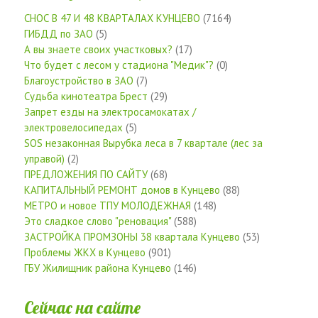
СНОС В 47 И 48 КВАРТАЛАХ КУНЦЕВО
(7164)
ГИБДД по ЗАО
(5)
А вы знаете своих участковых?
(17)
Что будет с лесом у стадиона "Медик"?
(0)
Благоустройство в ЗАО
(7)
Судьба кинотеатра Брест
(29)
Запрет езды на электросамокатах /
электровелосипедах
(5)
SOS незаконная Вырубка леса в 7 квартале (лес за
управой)
(2)
ПРЕДЛОЖЕНИЯ ПО САЙТУ
(68)
КАПИТАЛЬНЫЙ РЕМОНТ домов в Кунцево
(88)
МЕТРО и новое ТПУ МОЛОДЕЖНАЯ
(148)
Это сладкое слово "реновация"
(588)
ЗАСТРОЙКА ПРОМЗОНЫ 38 квартала Кунцево
(53)
Проблемы ЖКХ в Кунцево
(901)
ГБУ Жилищник района Кунцево
(146)
Сейчас на сайте