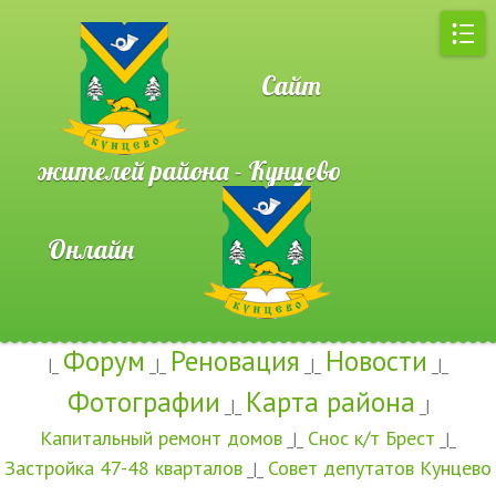
Сайт
жителей района - Кунцево
Онлайн
Форум
Реновация
Новости
|_
_|_
_|_
_|_
Фотографии
Карта района
_|_
_|
Капитальный ремонт домов
Снос к/т Брест
_|_
_|_
Застройка 47-48 кварталов
Совет депутатов Кунцево
_|_