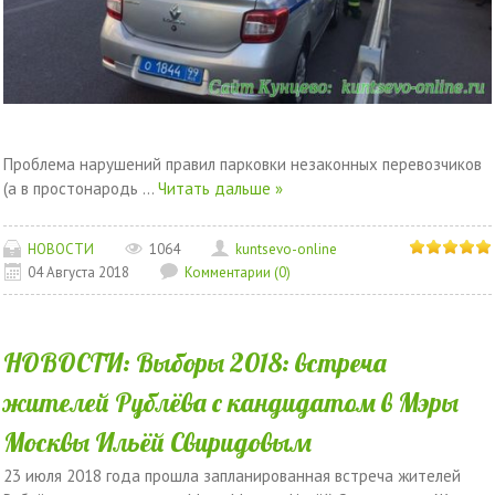
Проблема нарушений правил парковки незаконных перевозчиков
(а в простонародь
...
Читать дальше »
НОВОСТИ
1064
kuntsevo-online
04 Августа 2018
Комментарии (0)
НОВОСТИ: Выборы 2018: встреча
жителей Рублёва с кандидатом в Мэры
Москвы Ильёй Свиридовым
23 июля 2018 года прошла запланированная встреча жителей