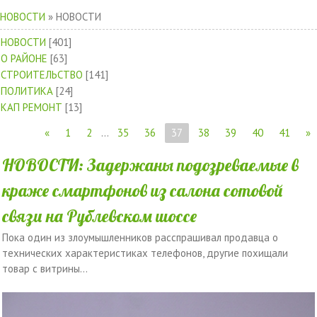
НОВОСТИ
»
НОВОСТИ
НОВОСТИ
[401]
О РАЙОНЕ
[63]
СТРОИТЕЛЬСТВО
[141]
ПОЛИТИКА
[24]
КАП РЕМОНТ
[13]
«
1
2
...
35
36
37
38
39
40
41
»
НОВОСТИ: Задержаны подозреваемые в
краже смартфонов из салона сотовой
связи на Рублевском шоссе
Пока один из злоумышленников расспрашивал продавца о
технических характеристиках телефонов, другие похищали
товар с витрины...