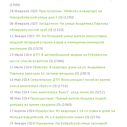
(1300)
28 Февраля 2025
Преступление: Убийство в квартире на
Новорублёвской улице дом 5
(
0
) (1290)
06 Февраля 2025
Загадочное: На улице Академика Павлова
обнаружен пустой гроб
(
0
) (1320)
11 Января 2025
ЧП: На Полоцкой улице житель многоэтажки
мощной петардой устроил взрыв в помещении жилищной
инспекции
(
0
) (1329)
23 Июля 2024
ДТП: В автомобильной аварии на Рублёвском
шоссе спасли водителя
(
0
) (2046)
12 Июля 2024
Убийство: В квартире дома на ул. Академика
Павлова зарезали 62-летнюю женщину
(
0
) (2853)
16 Мая 2024
Смертельное ДТП: Велосипедист погиб во время
сноса кинотеатра «Брест»
(
0
) (2716)
15 Мая 2024
Снос кинотеатра "Брест": уход эпохи
(
4
) (3252)
08 Мая 2024
Происшествие: Пьяный житель Кунцева поджёг
девушку во время свидания
(
0
) (2040)
27 Апреля 2024
Изуверство: Из квартиры с 14-го этажа в доме на
Молодогвардейской, 36, к.6 выбросили кошек
(
0
) (2536)
25 Января 2024
Покушение: На Бобруйской улице прохожий