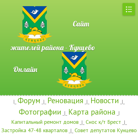
Сайт
жителей района - Кунцево
Онлайн
Форум
Реновация
Новости
|_
_|_
_|_
_|_
Фотографии
Карта района
_|_
_|
Капитальный ремонт домов
Снос к/т Брест
_|_
_|_
Застройка 47-48 кварталов
Совет депутатов Кунцево
_|_