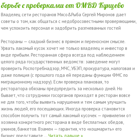
борьбе с проверками от ОМВД Кунцево
Владелец сети ресторанов Мясо&Рыба Сергей Миронов дает
советы о том, как общаться с недобросовестными проверяющими,
чем успокоить персонал и задобрить разгневанных гостей
Рестораны — сладкий бизнес в прямом и переносном смысле.
Урвать лакомый кусок хочет не только владелец и инвестор в
виде прибыли. Ресторанная сфера всегда под наблюдением
целого ряда государственных ведомств: заведение могут
проверить Роспотребнадзор, МЧС, УБЭП, прокуратура, налоговая и
даже полиция (с прошлого года ей переданы функции ФМС по
миграционному надзору). Если проверка плановая, то
ресторатора обязаны предупредить за несколько дней. Но
бывает, что сотрудники госорганов приходят в ресторан вовсе
не для того, чтобы выявить нарушения и тем самым улучшить
жизнь людей, его посещающих. Иногда проверка становится
способом получить тот самый лакомый кусочек — привилегии от
хозяина конкретного ресторана в виде бесплатных обедов,
ужинов, банкетов. Взамен — гарантия, что «кошмарить» его
бизнес представите
...
Читать дальше »