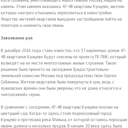
Коса Собянина, уничтожающего малоэтажную Москву, нашла на
камень. Этим камнем оказались 47-48 кварталы Кунцево, жители
которых наотрез отказались переселяться в новостройки.
Упорство жителей кварталов вынудило застройщиков пойти на
попятную и изменить свои планы.
Завоевание рая
В декабре 2016 года стало известно, что 37 кирпичных домов 47-
48 кварталов Кунцево будут снесены по проекту ГК ПИК, который
возведёт на их месте многоэтажные жилые строения. Такое
решение было принято на заседании Градостроительно-
земельной комиссии Москвы под председательством Сергея
Собянина. Жители кварталов были повергнуты в шок, ведь с
лужковских времён они были уверены, что их дома относятся к
«несносимой» серии.
В сравнении с соседними, 47-48 кварталы Кунцева похожи на
цветущий сад. Когда-то здесь стоял подмосковный город
Кунцево и протекала река Филька, от которой остались поросшая
ивами долина и несколько прудов. В начале 20 века здесь была