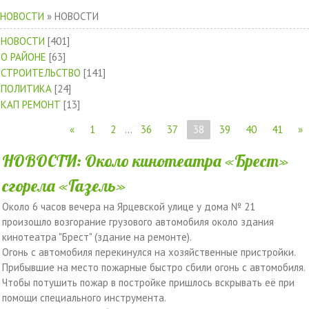
НОВОСТИ
»
НОВОСТИ
НОВОСТИ
[401]
О РАЙОНЕ
[63]
СТРОИТЕЛЬСТВО
[141]
ПОЛИТИКА
[24]
КАП РЕМОНТ
[13]
«
1
2
...
36
37
38
39
40
41
»
НОВОСТИ: Около кинотеатра «Брест»
сгорела «Газель»
Около 6 часов вечера на Ярцевской улице у дома № 21
произошло возгорание грузового автомобиля около здания
кинотеатра "Брест" (здание на ремонте).
Огонь с автомобиля перекинулся на хозяйственные пристройки.
Прибывшие на место пожарные быстро сбили огонь с автомобиля.
Чтобы потушить пожар в постройке пришлось вскрывать её при
помощи специального инструмента.