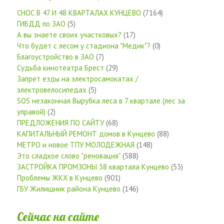
СНОС В 47 И 48 КВАРТАЛАХ КУНЦЕВО
(7164)
ГИБДД по ЗАО
(5)
А вы знаете своих участковых?
(17)
Что будет с лесом у стадиона "Медик"?
(0)
Благоустройство в ЗАО
(7)
Судьба кинотеатра Брест
(29)
Запрет езды на электросамокатах /
электровелосипедах
(5)
SOS незаконная Вырубка леса в 7 квартале (лес за
управой)
(2)
ПРЕДЛОЖЕНИЯ ПО САЙТУ
(68)
КАПИТАЛЬНЫЙ РЕМОНТ домов в Кунцево
(88)
МЕТРО и новое ТПУ МОЛОДЕЖНАЯ
(148)
Это сладкое слово "реновация"
(588)
ЗАСТРОЙКА ПРОМЗОНЫ 38 квартала Кунцево
(53)
Проблемы ЖКХ в Кунцево
(901)
ГБУ Жилищник района Кунцево
(146)
Сейчас на сайте