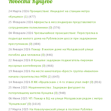
Новости Кунцево
24 Марта 2026
Проишествие: Инцидент на станции метро
«Кунцево»
(
1
) (477)
25 Февраля 2026
Аферисты в мессенджерах представляются
сотрудниками поликлиники
(
0
) (376)
04 Февраля 2026
Чрезвычайное происшествие: Перестрелка в
подъезде жилого дома на Рублевском шоссе при задержании
преступников
(
0
) (484)
26 Января 2026
Пожар: В жилом доме на Молдавской улице
погибло два человека
(
0
) (446)
22 Января 2026
В Кунцеве задержан поджигатель-пироман
мусорных контейнеров
(
0
) (466)
19 Января 2026
На месте кинотеатра «Брест» группа «Аквилон»
начала строительство МФК
(
2
) (643)
14 Января 2026
В ЖК «Ярцевская» с 4-го этажа упал лифт
(
0
) (816)
25 Июня 2025
Мошенничество: Задержан фигурант по
потерпевшему жителю Кунцева
(
0
) (948)
06 Июня 2025
ЧП: Пожар в БЦ на улице Молдавская рядом с метро
"Кунцевская"
(
0
) (1614)
27 Марта 2025
На Новолучанской улице в посёлке Рублёво