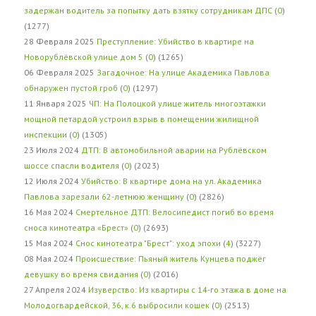
задержан водитель за попытку дать взятку сотрудникам ДПС
(
0
)
(1277)
28 Февраля 2025
Преступление: Убийство в квартире на
Новорублёвской улице дом 5
(
0
) (1265)
06 Февраля 2025
Загадочное: На улице Академика Павлова
обнаружен пустой гроб
(
0
) (1297)
11 Января 2025
ЧП: На Полоцкой улице житель многоэтажки
мощной петардой устроил взрыв в помещении жилищной
инспекции
(
0
) (1305)
23 Июля 2024
ДТП: В автомобильной аварии на Рублёвском
шоссе спасли водителя
(
0
) (2023)
12 Июля 2024
Убийство: В квартире дома на ул. Академика
Павлова зарезали 62-летнюю женщину
(
0
) (2826)
16 Мая 2024
Смертельное ДТП: Велосипедист погиб во время
сноса кинотеатра «Брест»
(
0
) (2693)
15 Мая 2024
Снос кинотеатра "Брест": уход эпохи
(
4
) (3227)
08 Мая 2024
Происшествие: Пьяный житель Кунцева поджёг
девушку во время свидания
(
0
) (2016)
27 Апреля 2024
Изуверство: Из квартиры с 14-го этажа в доме на
Молодогвардейской, 36, к.6 выбросили кошек
(
0
) (2513)