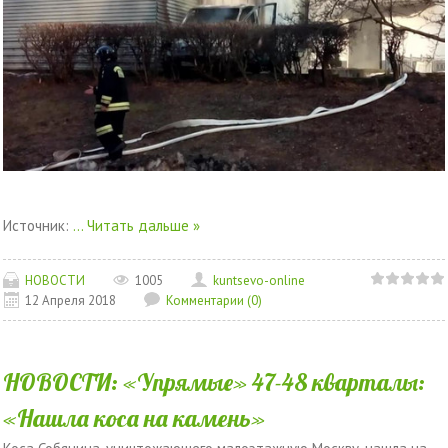
Источник:
...
Читать дальше »
НОВОСТИ
1005
kuntsevo-online
12 Апреля 2018
Комментарии (0)
НОВОСТИ: «Упрямые» 47-48 кварталы:
«Нашла коса на камень»