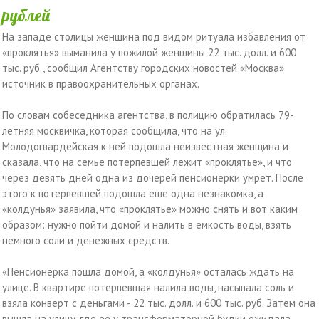
рублей
На западе столицы женщина под видом ритуала избавления от
«проклятья» выманила у пожилой женщины 22 тыс. долл. и 600
тыс. руб., сообщил Агентству городских новостей «Москва»
источник в правоохранительных органах.
По словам собеседника агентства, в полицию обратилась 79-
летняя москвичка, которая сообщила, что на ул.
Молодогвардейская к ней подошла неизвестная женщина и
сказала, что на семье потерпевшей лежит «проклятье», и что
через девять дней одна из дочерей пенсионерки умрет. После
этого к потерпевшей подошла еще одна незнакомка, а
«колдунья» заявила, что «проклятье» можно снять и вот каким
образом: нужно пойти домой и налить в емкость воды, взять
немного соли и денежных средств.
«Пенсионерка пошла домой, а «колдунья» осталась ждать на
улице. В квартире потерпевшая налила воды, насыпала соль и
взяла конверт с деньгами - 22 тыс. долл. и 600 тыс. руб. Затем она
вышла на улицу, где ее у трансформаторной будки ожидала