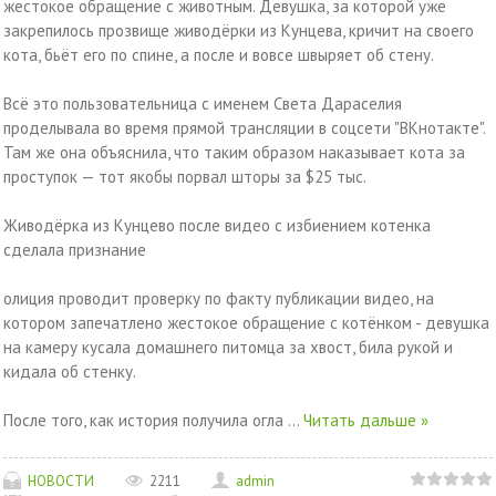
жестокое обращение с животным. Девушка, за которой уже
закрепилось прозвище живодёрки из Кунцева, кричит на своего
кота, бьёт его по спине, а после и вовсе швыряет об стену.
Всё это пользовательница с именем Света Дараселия
проделывала во время прямой трансляции в соцсети "ВКнотакте".
Там же она объяснила, что таким образом наказывает кота за
проступок — тот якобы порвал шторы за $25 тыс.
Живодёрка из Кунцево после видео с избиением котенка
сделала признание
олиция проводит проверку по факту публикации видео, на
котором запечатлено жестокое обращение с котёнком - девушка
на камеру кусала домашнего питомца за хвост, била рукой и
кидала об стенку.
После того, как история получила огла
...
Читать дальше »
НОВОСТИ
2211
admin