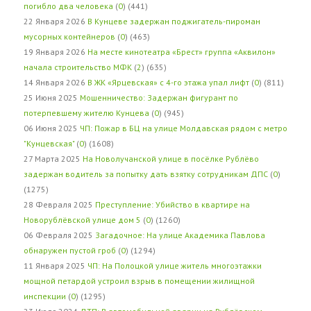
погибло два человека
(
0
) (441)
22 Января 2026
В Кунцеве задержан поджигатель-пироман
мусорных контейнеров
(
0
) (463)
19 Января 2026
На месте кинотеатра «Брест» группа «Аквилон»
начала строительство МФК
(
2
) (635)
14 Января 2026
В ЖК «Ярцевская» с 4-го этажа упал лифт
(
0
) (811)
25 Июня 2025
Мошенничество: Задержан фигурант по
потерпевшему жителю Кунцева
(
0
) (945)
06 Июня 2025
ЧП: Пожар в БЦ на улице Молдавская рядом с метро
"Кунцевская"
(
0
) (1608)
27 Марта 2025
На Новолучанской улице в посёлке Рублёво
задержан водитель за попытку дать взятку сотрудникам ДПС
(
0
)
(1275)
28 Февраля 2025
Преступление: Убийство в квартире на
Новорублёвской улице дом 5
(
0
) (1260)
06 Февраля 2025
Загадочное: На улице Академика Павлова
обнаружен пустой гроб
(
0
) (1294)
11 Января 2025
ЧП: На Полоцкой улице житель многоэтажки
мощной петардой устроил взрыв в помещении жилищной
инспекции
(
0
) (1295)