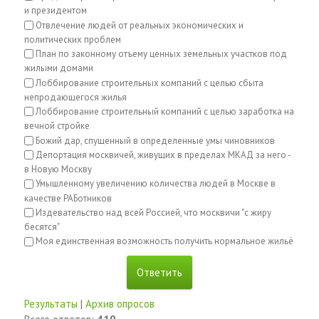
и президентом
Отвлечение людей от реальных экономических и
политических проблем
План по законному отъему ценных земельных участков под
жилыми домами
Лоббирование строительных компаний с целью сбыта
непродающегося жилья
Лоббирование строительный компаний с целью заработка на
вечной стройке
Божий дар, спущенный в определенные умы чиновников
Депортация москвичей, живущих в пределах МКАД за него -
в Новую Москву
Умышленному увеличению количества людей в Москве в
качестве РАБотников
Издевательство над всей Россией, что москвичи "с жиру
бесятся"
Моя единственная возможность получить нормальное жильё
Результаты
|
Архив опросов