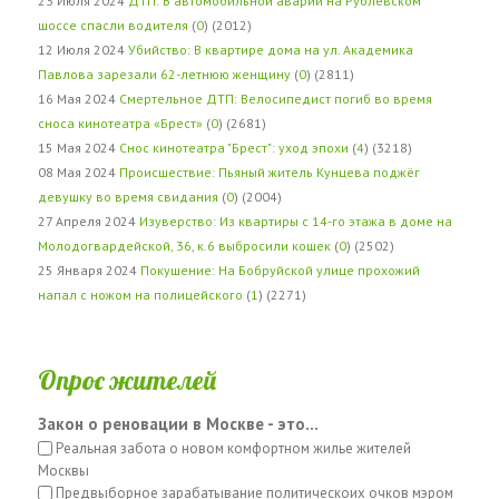
23 Июля 2024
ДТП: В автомобильной аварии на Рублёвском
шоссе спасли водителя
(
0
) (2012)
12 Июля 2024
Убийство: В квартире дома на ул. Академика
Павлова зарезали 62-летнюю женщину
(
0
) (2811)
16 Мая 2024
Смертельное ДТП: Велосипедист погиб во время
сноса кинотеатра «Брест»
(
0
) (2681)
15 Мая 2024
Снос кинотеатра "Брест": уход эпохи
(
4
) (3218)
08 Мая 2024
Происшествие: Пьяный житель Кунцева поджёг
девушку во время свидания
(
0
) (2004)
27 Апреля 2024
Изуверство: Из квартиры с 14-го этажа в доме на
Молодогвардейской, 36, к.6 выбросили кошек
(
0
) (2502)
25 Января 2024
Покушение: На Бобруйской улице прохожий
напал с ножом на полицейского
(
1
) (2271)
Опрос жителей
Закон о реновации в Москве - это...
Реальная забота о новом комфортном жилье жителей
Москвы
Предвыборное зарабатывание политическоих очков мэром