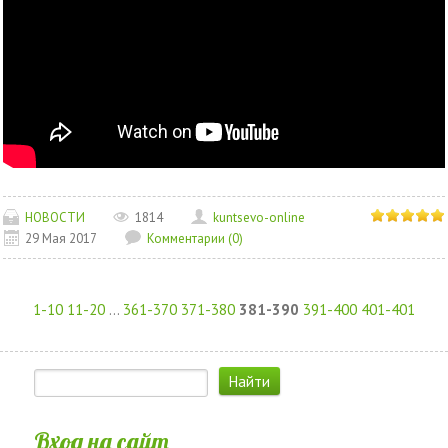
НОВОСТИ
1814
kuntsevo-online
29 Мая 2017
Комментарии (0)
1-10
11-20
...
361-370
371-380
381-390
391-400
401-401
Вход на сайт