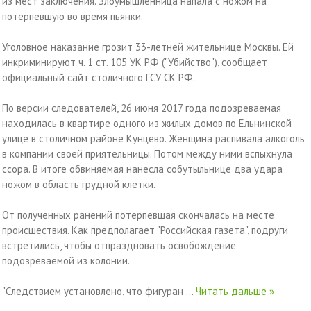
из мест заключения. Злоумышленница напала с ножом на
потерпевшую во время пьянки.
Уголовное наказание грозит 33-летней жительнице Москвы. Ей
инкриминируют ч. 1 ст. 105 УК РФ ("Убийство"), сообщает
официальный сайт столичного ГСУ СК РФ.
По версии следователей, 26 июня 2017 года подозреваемая
находилась в квартире одного из жилых домов по Ельнинской
улице в столичном районе Кунцево. Женщина распивала алкоголь
в компании своей приятельницы. Потом между ними вспыхнула
ссора. В итоге обвиняемая нанесла собутыльнице два удара
ножом в область грудной клетки.
От полученных ранений потерпевшая скончалась на месте
происшествия. Как предполагает "Российская газета", подруги
встретились, чтобы отпраздновать освобождение
подозреваемой из колонии.
"Следствием установлено, что фигуран
...
Читать дальше »