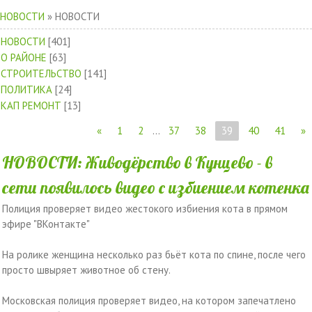
НОВОСТИ
»
НОВОСТИ
НОВОСТИ
[401]
О РАЙОНЕ
[63]
СТРОИТЕЛЬСТВО
[141]
ПОЛИТИКА
[24]
КАП РЕМОНТ
[13]
«
1
2
...
37
38
39
40
41
»
НОВОСТИ: Живодёрство в Кунцево - в
сети появилось видео с избиением котенка
Полиция проверяет видео жестокого избиения кота в прямом
эфире "ВКонтакте"
На ролике женщина несколько раз бьёт кота по спине, после чего
просто швыряет животное об стену.
Московская полиция проверяет видео, на котором запечатлено