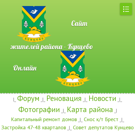
Сайт
жителей района - Кунцево
Онлайн
Форум
Реновация
Новости
|_
_|_
_|_
_|_
Фотографии
Карта района
_|_
_|
Капитальный ремонт домов
Снос к/т Брест
_|_
_|_
Застройка 47-48 кварталов
Совет депутатов Кунцево
_|_