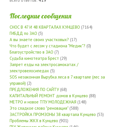
Всего ответов:
419
Последние сообщения
СНОС В 47 И 48 КВАРТАЛАХ КУНЦЕВО
(7164)
ГИБДД по ЗАО
(5)
А вы знаете своих участковых?
(17)
Что будет с лесом у стадиона "Медик"?
(0)
Благоустройство в ЗАО
(7)
Судьба кинотеатра Брест
(29)
Запрет езды на электросамокатах /
электровелосипедах
(5)
SOS незаконная Вырубка леса в 7 квартале (лес за
управой)
(2)
ПРЕДЛОЖЕНИЯ ПО САЙТУ
(68)
КАПИТАЛЬНЫЙ РЕМОНТ домов в Кунцево
(88)
МЕТРО и новое ТПУ МОЛОДЕЖНАЯ
(148)
Это сладкое слово "реновация"
(588)
ЗАСТРОЙКА ПРОМЗОНЫ 38 квартала Кунцево
(53)
Проблемы ЖКХ в Кунцево
(901)
ГБУ Жилищник района Кунцево
(146)