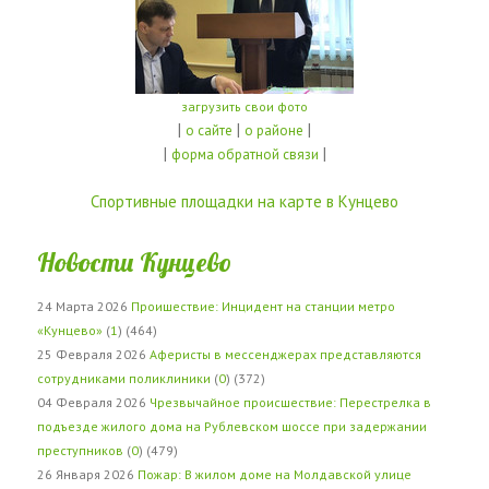
загрузить свои фото
|
|
|
о сайте
о районе
|
|
форма обратной связи
Спортивные площадки на карте в Кунцево
Новости Кунцево
24 Марта 2026
Проишествие: Инцидент на станции метро
«Кунцево»
(
1
) (464)
25 Февраля 2026
Аферисты в мессенджерах представляются
сотрудниками поликлиники
(
0
) (372)
04 Февраля 2026
Чрезвычайное происшествие: Перестрелка в
подъезде жилого дома на Рублевском шоссе при задержании
преступников
(
0
) (479)
26 Января 2026
Пожар: В жилом доме на Молдавской улице