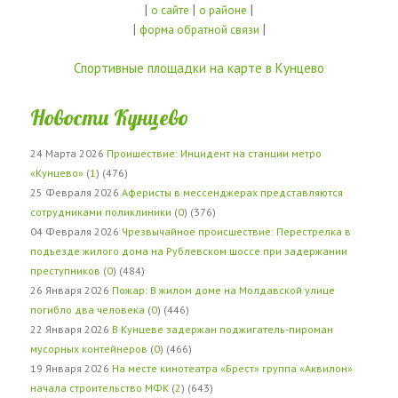
|
|
|
о сайте
о районе
|
|
форма обратной связи
Спортивные площадки на карте в Кунцево
Новости Кунцево
24 Марта 2026
Проишествие: Инцидент на станции метро
«Кунцево»
(
1
) (476)
25 Февраля 2026
Аферисты в мессенджерах представляются
сотрудниками поликлиники
(
0
) (376)
04 Февраля 2026
Чрезвычайное происшествие: Перестрелка в
подъезде жилого дома на Рублевском шоссе при задержании
преступников
(
0
) (484)
26 Января 2026
Пожар: В жилом доме на Молдавской улице
погибло два человека
(
0
) (446)
22 Января 2026
В Кунцеве задержан поджигатель-пироман
мусорных контейнеров
(
0
) (466)
19 Января 2026
На месте кинотеатра «Брест» группа «Аквилон»
начала строительство МФК
(
2
) (643)