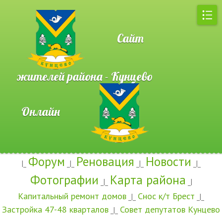
Сайт
жителей района - Кунцево
Онлайн
Форум
Реновация
Новости
|_
_|_
_|_
_|_
Фотографии
Карта района
_|_
_|
Капитальный ремонт домов
Снос к/т Брест
_|_
_|_
Застройка 47-48 кварталов
Совет депутатов Кунцево
_|_