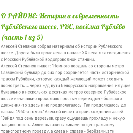
О РАЙОНЕ: История и современность
Рублёвского шоссе, РВС, посёлка Рублёво
(часть 1 из 5)
Алексей Степанов собрал материалы об истории Рублёвского
шоссе. Дорога была проложена в начале ХХ века для соединения
с Москвой Рублёвской водопроводной станции.
Алексей Степанов пишет: "Немного поодаль со стороны метро
Славянский бульвар до сих пор сохраняется часть исторической
трассы Рублёвки, которую каждый желающий может сходить
посмотреть. ... через ж/д пути Белорусского направления, идущие
буквально в нескольких десятках метров севернее, Рублёвское
шоссе изначально проходило простым переездом - большого
движения-то здесь и не предполагалось. Так продолжалось до
начала 1960-х годов." Алексей пишет о происхождении аллей:
"Зайдя под сень деревьев, сразу ощущаешь прохладу и некую
защищённость. Аллеи высажены липами по центральному
транспортному проезду, а слева и справа - берёзами, эти