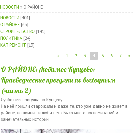
НОВОСТИ
»
О РАЙОНЕ
НОВОСТИ
[401]
О РАЙОНЕ
[63]
СТРОИТЕЛЬСТВО
[141]
ПОЛИТИКА
[24]
КАП РЕМОНТ
[13]
«
1
2
3
4
5
6
7
»
О РАЙОНЕ: Любимое Кунцево:
Краеведческие прогулки по выходным
(часть 2)
Субботняя прогулка по Кунцеву.
На неё пришли старожилы и даже те, кто уже давно не живёт в
районе, но помнит и любит его. Было много воспоминаний и
замечательных историй.