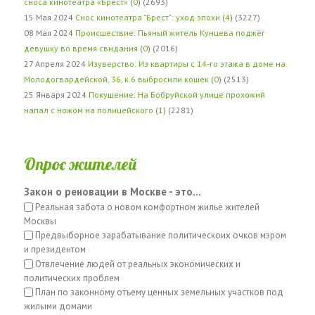
сноса кинотеатра «Брест»
(
0
) (2693)
15 Мая 2024
Снос кинотеатра "Брест": уход эпохи
(
4
) (3227)
08 Мая 2024
Происшествие: Пьяный житель Кунцева поджёг
девушку во время свидания
(
0
) (2016)
27 Апреля 2024
Изуверство: Из квартиры с 14-го этажа в доме на
Молодогвардейской, 36, к.6 выбросили кошек
(
0
) (2513)
25 Января 2024
Покушение: На Бобруйской улице прохожий
напал с ножом на полицейского
(
1
) (2281)
Опрос жителей
Закон о реновации в Москве - это...
Реальная забота о новом комфортном жилье жителей
Москвы
Предвыборное зарабатывание политическоих очков мэром
и президентом
Отвлечение людей от реальных экономических и
политических проблем
План по законному отъему ценных земельных участков под
жилыми домами