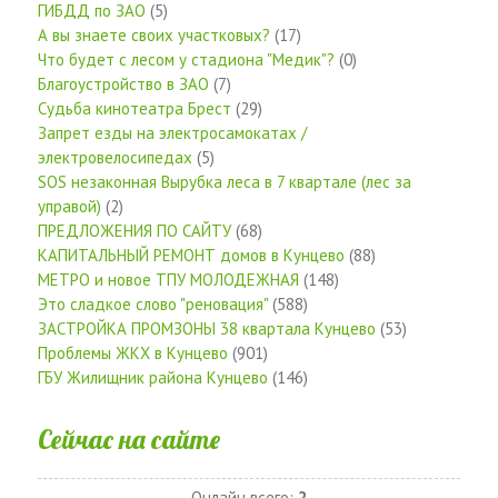
ГИБДД по ЗАО
(5)
А вы знаете своих участковых?
(17)
Что будет с лесом у стадиона "Медик"?
(0)
Благоустройство в ЗАО
(7)
Судьба кинотеатра Брест
(29)
Запрет езды на электросамокатах /
электровелосипедах
(5)
SOS незаконная Вырубка леса в 7 квартале (лес за
управой)
(2)
ПРЕДЛОЖЕНИЯ ПО САЙТУ
(68)
КАПИТАЛЬНЫЙ РЕМОНТ домов в Кунцево
(88)
МЕТРО и новое ТПУ МОЛОДЕЖНАЯ
(148)
Это сладкое слово "реновация"
(588)
ЗАСТРОЙКА ПРОМЗОНЫ 38 квартала Кунцево
(53)
Проблемы ЖКХ в Кунцево
(901)
ГБУ Жилищник района Кунцево
(146)
Сейчас на сайте
Онлайн всего:
2