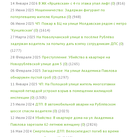
14 Января 2026
В ЖК «Ярцевская» с 4-го этажа упал лифт
(
0
) (816)
25 Июня 2025
Мошенничество: Задержан фигурант по
потерпевшему жителю Кунцева
(
0
) (948)
06 Июня 2025
ЧП: Пожар в БЦ на улице Молдавская рядом с метро
"Кунцевская"
(
0
) (1614)
27 Марта 2025
На Новолучанской улице в посёлке Рублёво
задержан водитель за попытку дать взятку сотрудникам ДПС
(
0
)
(1277)
28 Февраля 2025
Преступление: Убийство в квартире на
Новорублёвской улице дом 5
(
0
) (1265)
06 Февраля 2025
Загадочное: На улице Академика Павлова
обнаружен пустой гроб
(
0
) (1297)
11 Января 2025
ЧП: На Полоцкой улице житель многоэтажки
мощной петардой устроил взрыв в помещении жилищной
инспекции
(
0
) (1305)
23 Июля 2024
ДТП: В автомобильной аварии на Рублёвском
шоссе спасли водителя
(
0
) (2023)
12 Июля 2024
Убийство: В квартире дома на ул. Академика
Павлова зарезали 62-летнюю женщину
(
0
) (2826)
16 Мая 2024
Смертельное ДТП: Велосипедист погиб во время