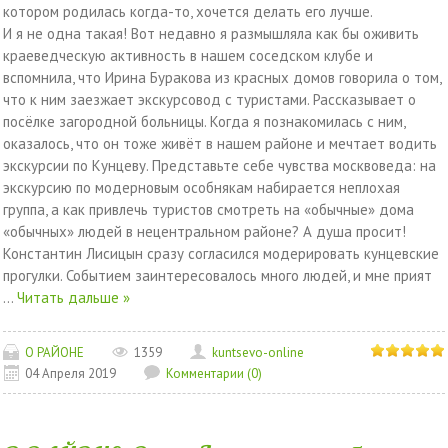
котором родилась когда-то, хочется делать его лучше.
И я не одна такая! Вот недавно я размышляла как бы оживить
краеведческую активность в нашем соседском клубе и
вспомнила, что Ирина Буракова из красных домов говорила о том,
что к ним заезжает экскурсовод с туристами. Рассказывает о
посёлке загородной больницы. Когда я познакомилась с ним,
оказалось, что он тоже живёт в нашем районе и мечтает водить
экскурсии по Кунцеву. Представьте себе чувства москвоведа: на
экскурсию по модерновым особнякам набирается неплохая
группа, а как привлечь туристов смотреть на «обычные» дома
«обычных» людей в нецентральном районе? А душа просит!
Константин Лисицын сразу согласился модерировать кунцевские
прогулки. Событием заинтересовалось много людей, и мне прият
...
Читать дальше »
О РАЙОНЕ
1359
kuntsevo-online
04 Апреля 2019
Комментарии (0)