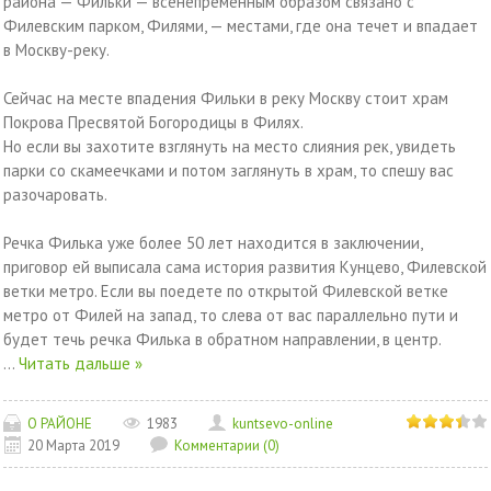
района — Фильки — всенепременным образом связано с
Филевским парком, Филями, — местами, где она течет и впадает
в Москву-реку.
Сейчас на месте впадения Фильки в реку Москву стоит храм
Покрова Пресвятой Богородицы в Филях.
Но если вы захотите взглянуть на место слияния рек, увидеть
парки со скамеечками и потом заглянуть в храм, то спешу вас
разочаровать.
Речка Филька уже более 50 лет находится в заключении,
приговор ей выписала сама история развития Кунцево, Филевской
ветки метро. Если вы поедете по открытой Филевской ветке
метро от Филей на запад, то слева от вас параллельно пути и
будет течь речка Филька в обратном направлении, в центр.
...
Читать дальше »
О РАЙОНЕ
1983
kuntsevo-online
20 Марта 2019
Комментарии (0)