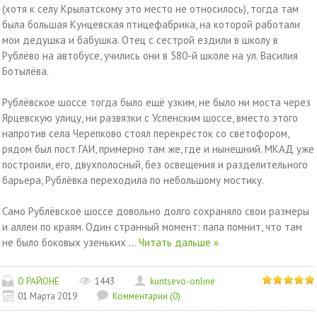
(хотя к селу Крылатскому это место не относилось), тогда там
была большая Кунцевская птицефабрика, на которой работали
мои дедушка и бабушка. Отец с сестрой ездили в школу в
Рублёво на автобусе, учились они в 580-й школе на ул. Василия
Ботылёва.
Рублёвское шоссе тогда было ещё узким, не было ни моста через
Ярцевскую улицу, ни развязки с Успенским шоссе, вместо этого
напротив села Черепково стоял перекрёсток со светофором,
рядом был пост ГАИ, примерно там же, где и нынешний. МКАД уже
построили, его, двухполосный, без освещения и разделительного
барьера, Рублёвка переходила по небольшому мостику.
Само Рублёвское шоссе довольно долго сохраняло свои размеры
и аллеи по краям. Один странный момент: папа помнит, что там
не было боковых узеньких
...
Читать дальше »
О РАЙОНЕ
1443
kuntsevo-online
01 Марта 2019
Комментарии (0)