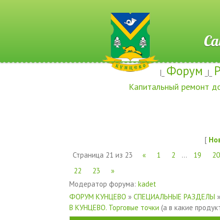
Сайт ж
Форум
|_
_|_
Капитальный ремонт д
[
Но
Страница
21
из
23
«
1
2
…
19
20
22
23
»
Модератор форума:
kadet
ФОРУМ КУНЦЕВО
»
СПЕЦИАЛЬНЫЕ РАЗДЕЛЫ
В КУНЦЕВО. Торговые точки
(а в какие проду