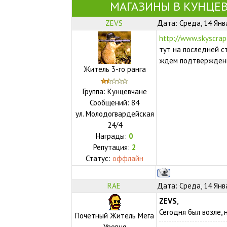
МАГАЗИНЫ В КУНЦЕВО
ZEVS
Дата: Среда, 14 Янв
http://www.skyscra
тут на последней ст
ждем подтвержден
Житель 3-го ранга
Группа: Кунцевчане
Сообщений:
84
ул.
Молодогвардейская
24/4
Награды:
0
Репутация:
2
Статус:
оффлайн
RAE
Дата: Среда, 14 Янв
ZEVS
,
Сегодня был возле, 
Почетный Житель Мега
Уровня