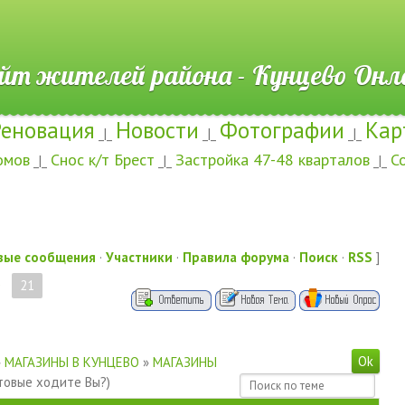
ителей района - Кунцево
Реновация
Новости
Фотографии
Кар
_|_
_|_
_|_
омов
Снос к/т Брест
Застройка 47-48 кварталов
С
_|_
_|_
_|_
вые сообщения
·
Участники
·
Правила форума
·
Поиск
·
RSS
]
21
»
МАГАЗИНЫ В КУНЦЕВО
»
МАГАЗИНЫ
ктовые ходите Вы?)