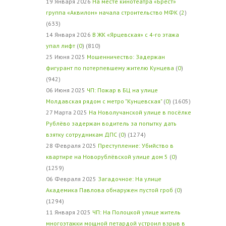
19 Января 2026
На месте кинотеатра «Брест»
группа «Аквилон» начала строительство МФК
(
2
)
(633)
14 Января 2026
В ЖК «Ярцевская» с 4-го этажа
упал лифт
(
0
) (810)
25 Июня 2025
Мошенничество: Задержан
фигурант по потерпевшему жителю Кунцева
(
0
)
(942)
06 Июня 2025
ЧП: Пожар в БЦ на улице
Молдавская рядом с метро "Кунцевская"
(
0
) (1605)
27 Марта 2025
На Новолучанской улице в посёлке
Рублёво задержан водитель за попытку дать
взятку сотрудникам ДПС
(
0
) (1274)
28 Февраля 2025
Преступление: Убийство в
квартире на Новорублёвской улице дом 5
(
0
)
(1259)
06 Февраля 2025
Загадочное: На улице
Академика Павлова обнаружен пустой гроб
(
0
)
(1294)
11 Января 2025
ЧП: На Полоцкой улице житель
многоэтажки мощной петардой устроил взрыв в