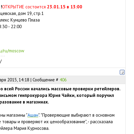
!
ОТКРЫТИЕ состоится
23.01.15 в 13:00
рцевская, дом 19, стр.1
плекс Кунцево Плаза
:30 - 22:00
ru/ru/moscow
/
аря 2015, 14:18 | Сообщение #
406
 по всей России начались массовые проверки ретейлеров.
письмом генпрокурора Юрия Чайки, который поручил
азование в магазинах.
ны магазины "
Ашан
". "Проверяющие выбирают в основном
 товары и проверяют их ценообразование", - рассказала
ейлера Мария Курносова.