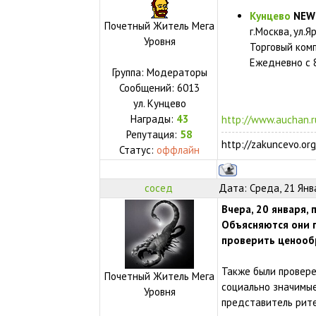
Кунцево
NEW 
Почетный Житель Мега
г.Москва, ул.Я
Уровня
Торговый ком
Ежедневно с 8
Группа: Модераторы
Сообщений:
6013
ул.
Кунцево
Награды:
43
http://www.auchan.
Репутация:
58
http://zakuncevo.org
Статус:
оффлайн
сосед
Дата: Среда, 21 Янв
Вчера, 20 января,
Объясняются они 
проверить ценообр
Также были провере
Почетный Житель Мега
социально значимые
Уровня
представитель рит