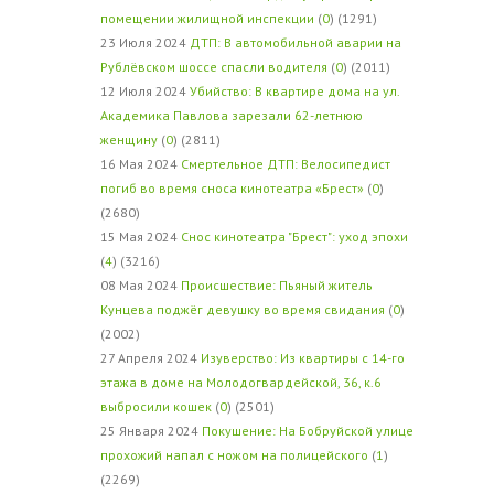
помещении жилищной инспекции
(
0
) (1291)
23 Июля 2024
ДТП: В автомобильной аварии на
Рублёвском шоссе спасли водителя
(
0
) (2011)
12 Июля 2024
Убийство: В квартире дома на ул.
Академика Павлова зарезали 62-летнюю
женщину
(
0
) (2811)
16 Мая 2024
Смертельное ДТП: Велосипедист
погиб во время сноса кинотеатра «Брест»
(
0
)
(2680)
15 Мая 2024
Снос кинотеатра "Брест": уход эпохи
(
4
) (3216)
08 Мая 2024
Происшествие: Пьяный житель
Кунцева поджёг девушку во время свидания
(
0
)
(2002)
27 Апреля 2024
Изуверство: Из квартиры с 14-го
этажа в доме на Молодогвардейской, 36, к.6
выбросили кошек
(
0
) (2501)
25 Января 2024
Покушение: На Бобруйской улице
прохожий напал с ножом на полицейского
(
1
)
(2269)