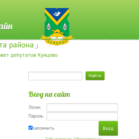
 Онлайн
та района
_|
овет депутатов Кунцево
Вход на сайт
Логин:
Пароль:
запомнить