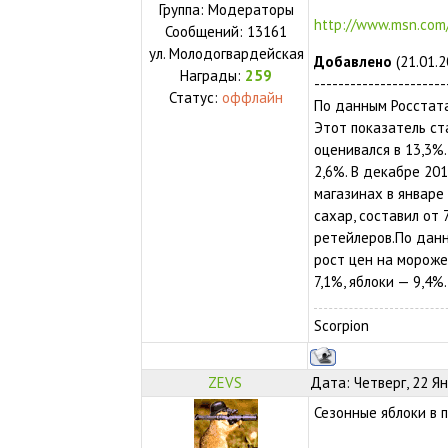
Группа: Модераторы
http://www.msn.com/
Сообщений:
13161
ул.
Молодогвардейская
Добавлено
(21.01.2
Награды:
259
----------------------
Статус:
оффлайн
По данным Росстата
Этот показатель ст
оценивался в 13,3%
2,6%. В декабре 20
магазинах в январе 
сахар, составил от
ретейлеров.По данн
рост цен на мороже
7,1%, яблоки — 9,4%.
Scorpion
ZEVS
Дата: Четверг, 22 Я
Сезонные яблоки в п