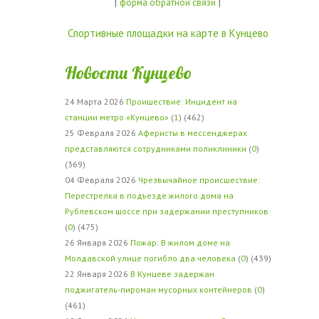
|
|
форма обратной связи
Спортивные площадки на карте в Кунцево
Новости Кунцево
24 Марта 2026
Проишествие: Инцидент на
станции метро «Кунцево»
(
1
) (462)
25 Февраля 2026
Аферисты в мессенджерах
представляются сотрудниками поликлиники
(
0
)
(369)
04 Февраля 2026
Чрезвычайное происшествие:
Перестрелка в подъезде жилого дома на
Рублевском шоссе при задержании преступников
(
0
) (475)
26 Января 2026
Пожар: В жилом доме на
Молдавской улице погибло два человека
(
0
) (439)
22 Января 2026
В Кунцеве задержан
поджигатель-пироман мусорных контейнеров
(
0
)
(461)