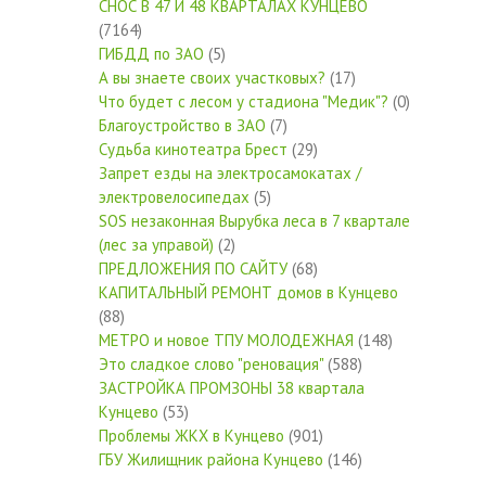
СНОС В 47 И 48 КВАРТАЛАХ КУНЦЕВО
(7164)
ГИБДД по ЗАО
(5)
А вы знаете своих участковых?
(17)
Что будет с лесом у стадиона "Медик"?
(0)
Благоустройство в ЗАО
(7)
Судьба кинотеатра Брест
(29)
Запрет езды на электросамокатах /
электровелосипедах
(5)
SOS незаконная Вырубка леса в 7 квартале
(лес за управой)
(2)
ПРЕДЛОЖЕНИЯ ПО САЙТУ
(68)
КАПИТАЛЬНЫЙ РЕМОНТ домов в Кунцево
(88)
МЕТРО и новое ТПУ МОЛОДЕЖНАЯ
(148)
Это сладкое слово "реновация"
(588)
ЗАСТРОЙКА ПРОМЗОНЫ 38 квартала
Кунцево
(53)
Проблемы ЖКХ в Кунцево
(901)
ГБУ Жилищник района Кунцево
(146)