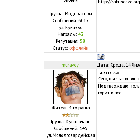
http://zakuncevo.org
Группа: Модераторы
Сообщений:
6013
ул.
Кунцево
Награды:
43
Репутация:
58
Статус:
оффлайн
muravey
Дата: Среда, 14 Янв
Цитата
RAE
(
)
Сегодня был возле, 
Подтверждаю, тольк
горит и все.
Житель 4-го ранга
Группа: Кунцевчане
Сообщений:
145
ул.
Молодговардейская