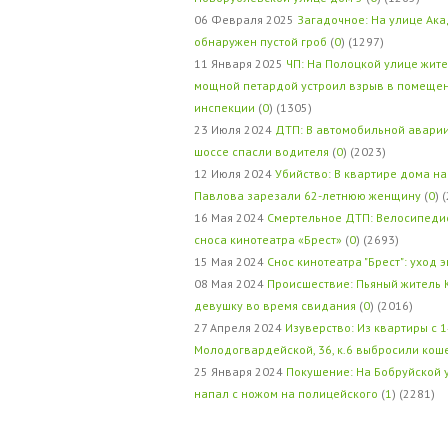
06 Февраля 2025
Загадочное: На улице Ак
обнаружен пустой гроб
(
0
) (1297)
11 Января 2025
ЧП: На Полоцкой улице жит
мощной петардой устроил взрыв в помеще
инспекции
(
0
) (1305)
23 Июля 2024
ДТП: В автомобильной авари
шоссе спасли водителя
(
0
) (2023)
12 Июля 2024
Убийство: В квартире дома на
Павлова зарезали 62-летнюю женщину
(
0
) 
16 Мая 2024
Смертельное ДТП: Велосипедис
сноса кинотеатра «Брест»
(
0
) (2693)
15 Мая 2024
Снос кинотеатра "Брест": уход 
08 Мая 2024
Происшествие: Пьяный житель 
девушку во время свидания
(
0
) (2016)
27 Апреля 2024
Изуверство: Из квартиры с 1
Молодогвардейской, 36, к.6 выбросили кош
25 Января 2024
Покушение: На Бобруйской 
напал с ножом на полицейского
(
1
) (2281)