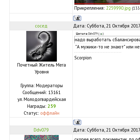
Прикрепления:
2259990.jpg
(133
сосед
Дата: Суббота, 21 Октября 2017
Цитата
Ddv079
(
)
надо выработать сбалансирова
"А мужики-то не знают" или не
Scorpion
Почетный Житель Мега
Уровня
Группа: Модераторы
Сообщений:
13161
ул.
Молодогвардейская
Награды:
259
Статус:
оффлайн
Ddv079
Дата: Суббота, 21 Октября 2017
скорее всего документик до о