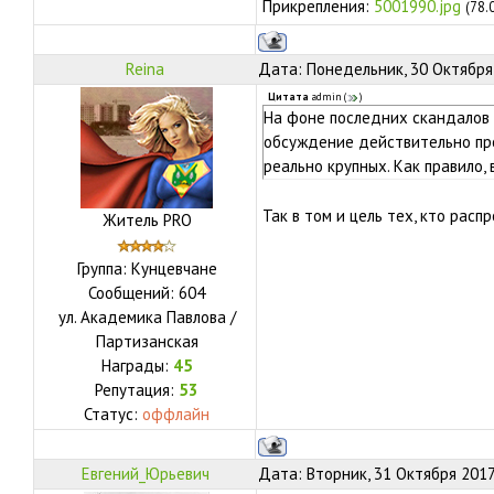
Прикрепления:
5001990.jpg
(78.
Reina
Дата: Понедельник, 30 Октября 
Цитата
admin
(
)
На фоне последних скандалов 
обсуждение действительно про
реально крупных. Как правило,
Так в том и цель тех, кто ра
Житель PRO
Группа: Кунцевчане
Сообщений:
604
ул.
Академика Павлова /
Партизанская
Награды:
45
Репутация:
53
Статус:
оффлайн
Евгений_Юрьевич
Дата: Вторник, 31 Октября 2017