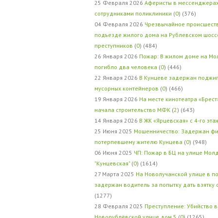
25 Февраля 2026
Аферисты в мессенджерах
сотрудниками поликлиники
(
0
) (376)
04 Февраля 2026
Чрезвычайное происшеств
подъезде жилого дома на Рублевском шосс
преступников
(
0
) (484)
26 Января 2026
Пожар: В жилом доме на Мо
погибло два человека
(
0
) (446)
22 Января 2026
В Кунцеве задержан поджи
мусорных контейнеров
(
0
) (466)
19 Января 2026
На месте кинотеатра «Брест
начала строительство МФК
(
2
) (643)
14 Января 2026
В ЖК «Ярцевская» с 4-го эта
25 Июня 2025
Мошенничество: Задержан фи
потерпевшему жителю Кунцева
(
0
) (948)
06 Июня 2025
ЧП: Пожар в БЦ на улице Мол
"Кунцевская"
(
0
) (1614)
27 Марта 2025
На Новолучанской улице в п
задержан водитель за попытку дать взятку
(1277)
28 Февраля 2025
Преступление: Убийство в
Новорублёвской улице дом 5
(
0
) (1265)