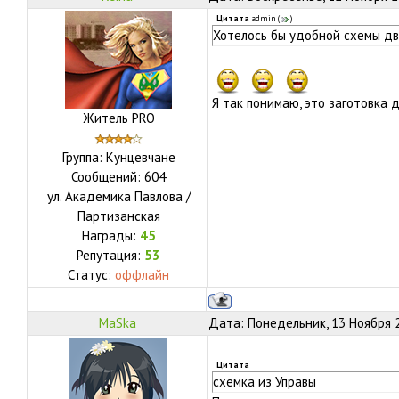
Цитата
admin
(
)
Хотелось бы удобной схемы д
Я так понимаю, это заготовка д
Житель PRO
Группа: Кунцевчане
Сообщений:
604
ул.
Академика Павлова /
Партизанская
Награды:
45
Репутация:
53
Статус:
оффлайн
MaSka
Дата: Понедельник, 13 Ноября 2
Цитата
схемка из Управы