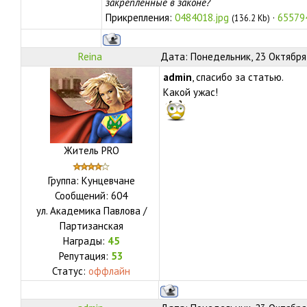
закрепленные в законе?
Прикрепления:
0484018.jpg
·
65579
(136.2 Kb)
Reina
Дата: Понедельник, 23 Октября 
admin
, спасибо за статью.
Какой ужас!
Житель PRO
Группа: Кунцевчане
Сообщений:
604
ул.
Академика Павлова /
Партизанская
Награды:
45
Репутация:
53
Статус:
оффлайн