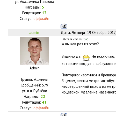
ул.
Академика Павлова
Награды:
5
Репутация:
13
Статус:
оффлайн
admin
Дата: Четверг, 19 Октября 2017
Цитата
Zna1002f
(
)
А вы как раз из этих?
Видимо да
Не исключаю, 
которыми вводят в заблуждени
Admin
Повторяю: картинки и брошюры 
Группа: Админы
В целом, связки метро-автобус
Сообщений:
579
несовершенный выход из метро
ул.
в п. Рублёво
Ярцевской, удаление наземног
Награды:
22
Репутация:
41
Статус:
оффлайн