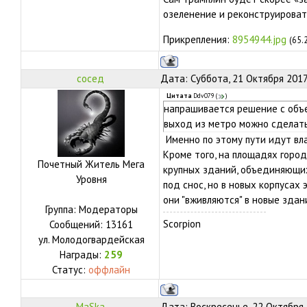
озеленение и реконструироват
Прикрепления:
8954944.jpg
(65.
сосед
Дата: Суббота, 21 Октября 2017
Цитата
Ddv079
(
)
напрашивается решение с объе
выход из метро можно сделать
Именно по этому пути идут вл
Кроме того, на площадях горо
Почетный Житель Мега
крупных зданий, объединяющих
Уровня
под снос, но в новых корпусах
они "вживляются" в новые здан
Группа: Модераторы
Scorpion
Сообщений:
13161
ул.
Молодогвардейская
Награды:
259
Статус:
оффлайн
MaSka
Дата: Воскресенье, 22 Октября 