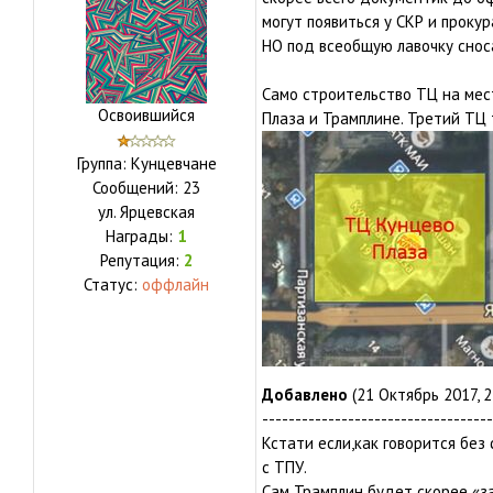
могут появиться у СКР и прокур
НО под всеобщую лавочку снос
Само строительство ТЦ на мест
Освоившийся
Плаза и Трамплине. Третий ТЦ
Группа: Кунцевчане
Сообщений:
23
ул.
Ярцевская
Награды:
1
Репутация:
2
Статус:
оффлайн
Добавлено
(21 Октябрь 2017, 2
-----------------------------------
Кстати если,как говорится бе
с ТПУ.
Сам Трамплин будет скорее «за