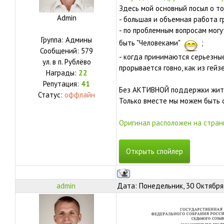
Здесь мой основный посыл о том
Admin
- большая и объемная работа г
- по проблемным вопросам могу
Группа: Админы
быть "Человеками"
;
Сообщений:
579
- когда принимаются серьезны
ул.
в п. Рублёво
прорывается говно, как из гейз
Награды:
22
Репутация:
41
Без АКТИВНОЙ поддержки жител
Статус:
оффлайн
Только вместе мы можем быть 
Оригинал расположен на стран
admin
Дата: Понедельник, 30 Октября 