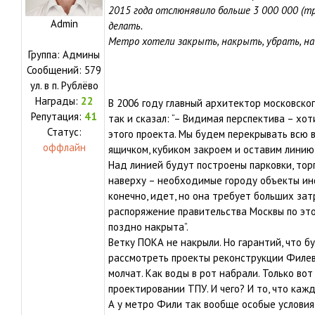
2015 года отслюнявило больше 3 000 000 (т
Admin
делать.
Метро хотели закрыть, накрыть, убрать, на
Группа: Админы
Сообщений:
579
ул.
в п. Рублёво
Награды:
22
В 2006 году главный архитектор московског
Репутация:
41
так и сказал: “– Видимая перспектива – х
Статус:
этого проекта. Мы будем перекрывать всю 
оффлайн
ящичком, кубиком закроем и оставим линию 
Над линией будут построены парковки, тор
наверху – необходимые городу объекты инф
конечно, идет, но она требует больших зат
распоряжение правительства Москвы по это
поздно накрыта”.
Ветку ПОКА не накрыли. Но гарантий, что б
рассмотреть проекты реконструкции Филевс
молчат. Как воды в рот набрали. Только в
проектировании ТПУ. И чего? И то, что каж
А у метро Фили так вообще особые условия