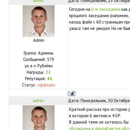
admin
Дата: Понедельник, 23 Октября 
Сегодня на
6-м заседании
как 
прошлого заседания (напомню,
назад файл с 60 страницам при
ужаса там не увидел. Но не бы
Admin
Группа: Админы
Сообщений:
579
ул.
в п. Рублёво
Награды:
22
Репутация:
41
Статус:
оффлайн
admin
Дата: Понедельник, 30 Октября 
Краткий рассказ про историю 
в котором 6 жители и 4 ЕР.
В данной теме не хотелось бы
обсуждена в другой ветке об