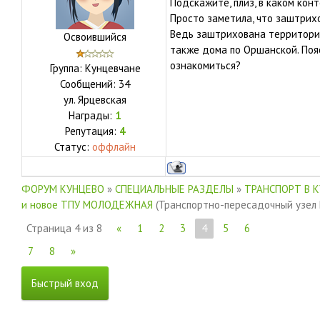
Подскажите, плиз, в каком кон
Просто заметила, что заштрих
Ведь заштрихована территория,
Освоившийся
также дома по Оршанской. Пояс
ознакомиться?
Группа: Кунцевчане
Сообщений:
34
ул.
Ярцевская
Награды:
1
Репутация:
4
Статус:
оффлайн
ФОРУМ КУНЦЕВО
»
СПЕЦИАЛЬНЫЕ РАЗДЕЛЫ
»
ТРАНСПОРТ В 
и новое ТПУ МОЛОДЕЖНАЯ
(Транспортно-пересадочный узел
Страница
4
из
8
«
1
2
3
4
5
6
7
8
»