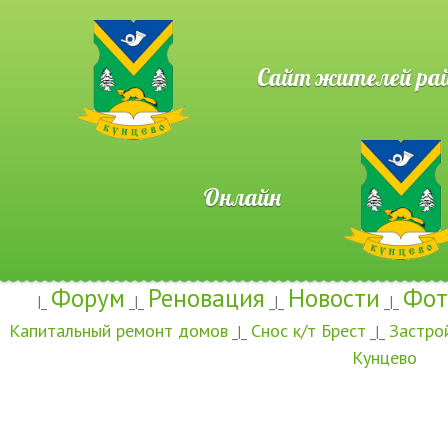
Сайт жителей район
Онлайн
Форум
Реновация
Новости
Фот
|_
_|_
_|_
_|_
Капитальный ремонт домов
Снос к/т Брест
Застро
_|_
_|_
Кунцево