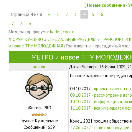
[
Новые сообщения
·
У
Страница
4
из
8
«
1
2
3
4
5
6
7
8
»
Модератор форума:
kadet
,
сосед
ФОРУМ КУНЦЕВО
»
СПЕЦИАЛЬНЫЕ РАЗДЕЛЫ
»
ТРАНСПОРТ В 
и новое ТПУ МОЛОДЕЖНАЯ
(Транспортно-пересадочный узел
МЕТРО и новое ТПУ МОЛОДЕЖ
adsum
Дата: Четверг, 16 Июля 2009, 2
Главное закрепленное редакт
04.10.2017 -
проект вынесен на
09.10.2017 - рассмотрение воп
10.10.2017 - информационная 
Житель PRO
11.10.2017 - вся имеющаяся о
Группа: Кунцевчане
Конец 2021 прошли обществен
Сообщений:
659
22.06.2022 - ответ по текущей 