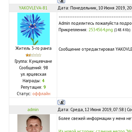
YAKOVLEVA-81
Дата: Понедельник, 10 Июня 2019, 20
-----------------------------------------
Admin поделитесь пожалуйста подро
Прикрепления:
2534564.png
(148.4 Kb)
Житель 3-го ранга
Сообщение отредактировал
YAKOVL
Группа: Кунцевчане
Сообщений:
98
ул.
ярцевская
Награды:
4
Репутация:
9
Статус:
оффлайн
admin
Дата: Среда, 12 Июня 2019, 07:58 | 
Более свежей информации у меня нет
Из новой истории: станция метро "М