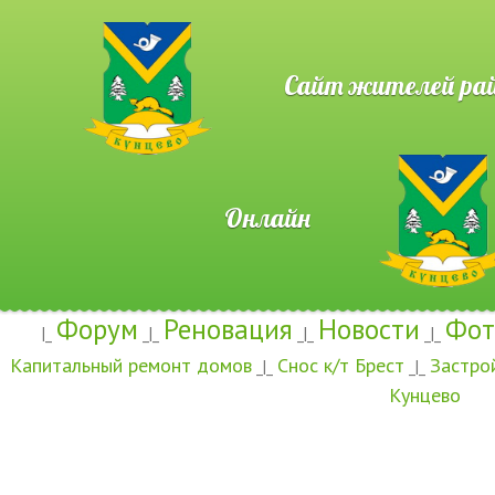
Сайт жителей район
Онлайн
Форум
Реновация
Новости
Фот
|_
_|_
_|_
_|_
Капитальный ремонт домов
Снос к/т Брест
Застро
_|_
_|_
Кунцево