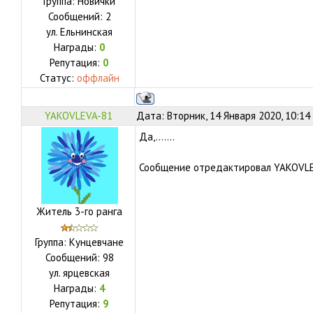
Группа: Новички
Сообщений:
2
ул.
Ельнинская
Награды:
0
Репутация:
0
Статус:
оффлайн
YAKOVLEVA-81
Дата: Вторник, 14 Января 2020, 10:14
Да,.......
Сообщение отредактировал
YAKOVL
Житель 3-го ранга
Группа: Кунцевчане
Сообщений:
98
ул.
ярцевская
Награды:
4
Репутация:
9