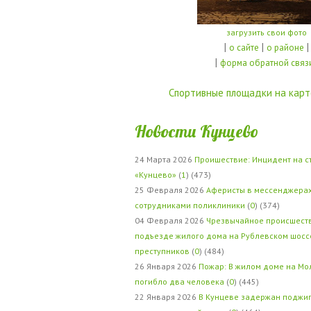
загрузить свои фото
|
|
|
о сайте
о районе
|
форма обратной связ
Спортивные площадки на карт
Новости Кунцево
24 Марта 2026
Проишествие: Инцидент на с
«Кунцево»
(
1
) (473)
25 Февраля 2026
Аферисты в мессенджерах
сотрудниками поликлиники
(
0
) (374)
04 Февраля 2026
Чрезвычайное происшеств
подъезде жилого дома на Рублевском шосс
преступников
(
0
) (484)
26 Января 2026
Пожар: В жилом доме на Мо
погибло два человека
(
0
) (445)
22 Января 2026
В Кунцеве задержан поджи