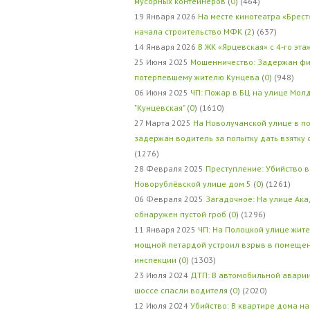
мусорных контейнеров
(
0
) (464)
19 Января 2026
На месте кинотеатра «Брест
начала строительство МФК
(
2
) (637)
14 Января 2026
В ЖК «Ярцевская» с 4-го эта
25 Июня 2025
Мошенничество: Задержан фи
потерпевшему жителю Кунцева
(
0
) (948)
06 Июня 2025
ЧП: Пожар в БЦ на улице Мол
"Кунцевская"
(
0
) (1610)
27 Марта 2025
На Новолучанской улице в п
задержан водитель за попытку дать взятку
(1276)
28 Февраля 2025
Преступление: Убийство в
Новорублёвской улице дом 5
(
0
) (1261)
06 Февраля 2025
Загадочное: На улице Ак
обнаружен пустой гроб
(
0
) (1296)
11 Января 2025
ЧП: На Полоцкой улице жит
мощной петардой устроил взрыв в помеще
инспекции
(
0
) (1303)
23 Июля 2024
ДТП: В автомобильной авари
шоссе спасли водителя
(
0
) (2020)
12 Июля 2024
Убийство: В квартире дома на