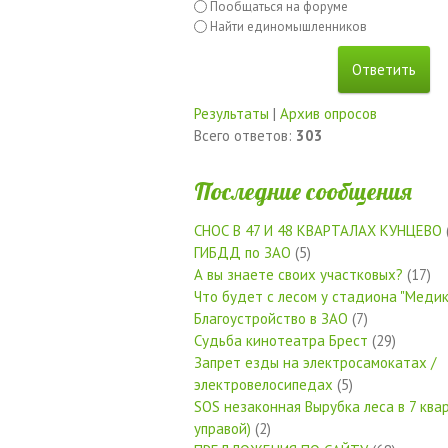
Пообщаться на форуме
Найти единомышленников
Результаты
|
Архив опросов
Всего ответов:
303
Последние сообщения
СНОС В 47 И 48 КВАРТАЛАХ КУНЦЕВО
ГИБДД по ЗАО
(5)
А вы знаете своих участковых?
(17)
Что будет с лесом у стадиона "Медик
Благоустройство в ЗАО
(7)
Судьба кинотеатра Брест
(29)
Запрет езды на электросамокатах /
электровелосипедах
(5)
SOS незаконная Вырубка леса в 7 квар
управой)
(2)