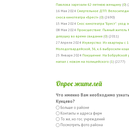
Павлова зарезали 62-летнюю женщину
(
0
) 
16 Мая 2024
Смертельное ДТП: Велосипедис
сноса кинотеатра «Брест»
(
0
) (2690)
15 Мая 2024
Снос кинотеатра "Брест": уход 
08 Мая 2024
Происшествие: Пьяный житель 
девушку во время свидания
(
0
) (2011)
27 Апреля 2024
Изуверство: Из квартиры с 1
Молодогвардейской, 36, к.6 выбросили кош
25 Января 2024
Покушение: На Бобруйской 
напал с ножом на полицейского
(
1
) (2277)
Опрос жителей
Что именно Вам необходимо узнать
Кунцево?
Больше о районе
Контакты и адреса фирм
То же, но гос. учреждений
Посмотреть фото района