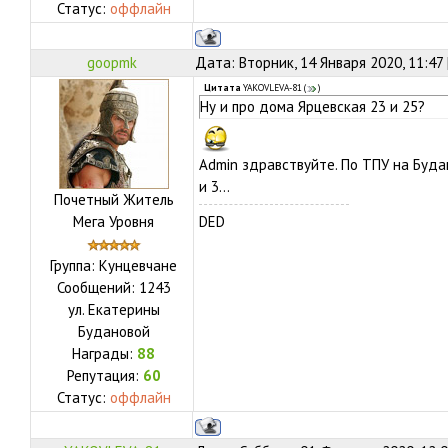
Статус:
оффлайн
goopmk
Дата: Вторник, 14 Января 2020, 11:47
Цитата
YAKOVLEVA-81
(
)
Ну и про дома Ярцевская 23 и 25?
Admin здравствуйте. По ТПУ на Будан
и 3...
Почетный Житель
Мега Уровня
DED
Группа: Кунцевчане
Сообщений:
1243
ул.
Екатерины
Будановой
Награды:
88
Репутация:
60
Статус:
оффлайн