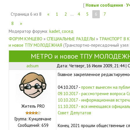
[
Новые сообщения
·
У
Страница
6
из
8
«
1
2
…
4
5
6
7
8
»
Модератор форума:
kadet
,
сосед
ФОРУМ КУНЦЕВО
»
СПЕЦИАЛЬНЫЕ РАЗДЕЛЫ
»
ТРАНСПОРТ В 
и новое ТПУ МОЛОДЕЖНАЯ
(Транспортно-пересадочный узел
МЕТРО и новое ТПУ МОЛОДЕЖ
adsum
Дата: Четверг, 16 Июля 2009, 21:44 |
Главное закрепленное редактируем
04.10.2017 -
проект вынесен на публ
09.10.2017 - рассмотрение вопроса 
10.10.2017 - информационная встреч
Житель PRO
11.10.2017 - вся имеющаяся официал
Совет Депутатов
Группа: Кунцевчане
Сообщений:
659
Конец 2021 прошли общественные с