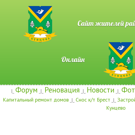
Сайт жителей район
Онлайн
Форум
Реновация
Новости
Фот
|_
_|_
_|_
_|_
Капитальный ремонт домов
Снос к/т Брест
Застро
_|_
_|_
Кунцево