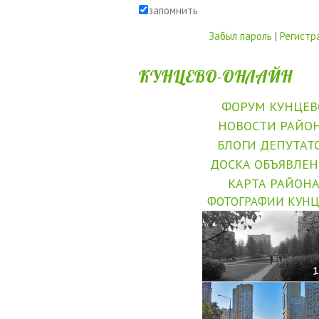
запомнить
Забыл пароль
|
Регистр
КУНЦЕВО-ОНЛАЙН
ФОРУМ КУНЦЕВ
НОВОСТИ РАЙО
БЛОГИ ДЕПУТАТ
ДОСКА ОБЪЯВЛЕ
КАРТА РАЙОН
ФОТОГРАФИИ КУНЦ