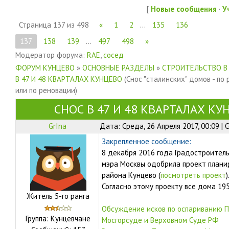
[
Новые сообщения
·
У
Страница
137
из
498
«
1
2
…
135
136
137
138
139
…
497
498
»
Модератор форума:
RAE
,
сосед
ФОРУМ КУНЦЕВО
»
ОСНОВНЫЕ РАЗДЕЛЫ
»
СТРОИТЕЛЬСТВО В
В 47 И 48 КВАРТАЛАХ КУНЦЕВО
(Снос "сталинских" домов - по
или по реновации)
СНОС В 47 И 48 КВАРТАЛАХ КУ
GrIna
Дата: Среда, 26 Апреля 2017, 00:09 |
Закрепленное сообщение:
8 декабря 2016 года Градостроител
мэра Москвы одобрила проект плани
района Кунцево (
посмотреть проект
)
Согласно этому проекту все дома 19
Житель 5-го ранга
Обсуждение исков по оспариванию П
Группа: Кунцевчане
Мосгорсуде и Верховном Суде РФ