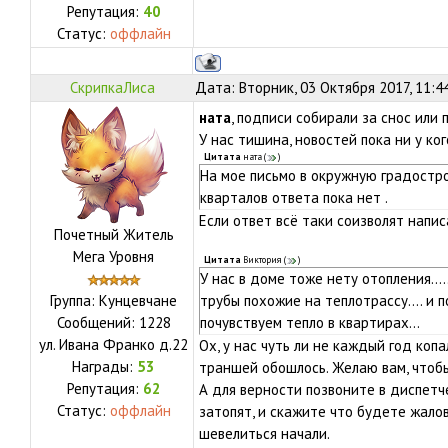
Репутация:
40
Статус:
оффлайн
СкрипкаЛиса
Дата: Вторник, 03 Октября 2017, 11:4
ната
, подписи собирали за снос или 
У нас тишина, новостей пока ни у кого
Цитата
ната
(
)
На мое письмо в окружную градостр
кварталов ответа пока нет .
Если ответ всё таки соизволят напис
Почетный Житель
Мега Уровня
Цитата
Виктория
(
)
У нас в доме тоже нету отопления..
Группа: Кунцевчане
трубы похожие на теплотрассу.... и 
Сообщений:
1228
почувствуем тепло в квартирах...
ул.
Ивана Франко д.22
Ох, у нас чуть ли не каждый год копа
Награды:
53
траншей обошлось. Желаю вам, чтобы
Репутация:
62
А для верности позвоните в диспетч
Статус:
оффлайн
затопят, и скажите что будете жалов
шевелиться начали.