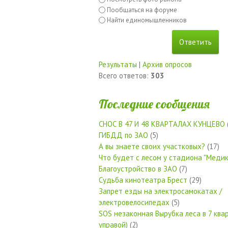
Пообщаться на форуме
Найти единомышленников
Результаты
|
Архив опросов
Всего ответов:
303
Последние сообщения
СНОС В 47 И 48 КВАРТАЛАХ КУНЦЕВО
ГИБДД по ЗАО
(5)
А вы знаете своих участковых?
(17)
Что будет с лесом у стадиона "Медик
Благоустройство в ЗАО
(7)
Судьба кинотеатра Брест
(29)
Запрет езды на электросамокатах /
электровелосипедах
(5)
SOS незаконная Вырубка леса в 7 квар
управой)
(2)