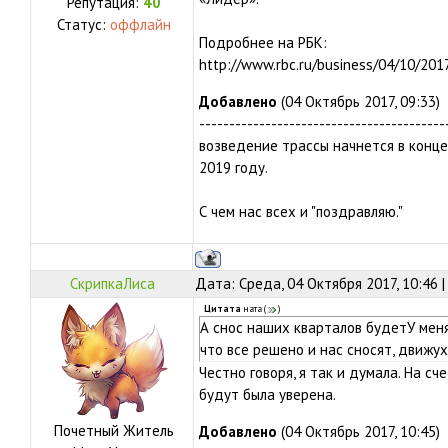
Репутация:
40
Статус:
оффлайн
Подробнее на РБК:
http://www.rbc.ru/business/04/10/2
Добавлено
(04 Октябрь 2017, 09:33)
-----------------------------------------
возведение трассы начнется в конце
2019 году.
С чем нас всех и "поздравляю."
СкрипкаЛиса
Дата: Среда, 04 Октября 2017, 10:46 
Цитата
ната
(
)
А снос наших кварталов будетУ мен
что все решено и нас сносят, движух
Честно говоря, я так и думала. На сч
будут была уверена.
Почетный Житель
Добавлено
(04 Октябрь 2017, 10:45)