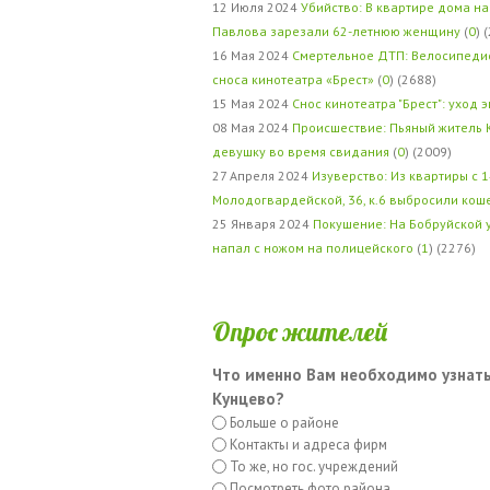
12 Июля 2024
Убийство: В квартире дома на
Павлова зарезали 62-летнюю женщину
(
0
) 
16 Мая 2024
Смертельное ДТП: Велосипедис
сноса кинотеатра «Брест»
(
0
) (2688)
15 Мая 2024
Снос кинотеатра "Брест": уход 
08 Мая 2024
Происшествие: Пьяный житель 
девушку во время свидания
(
0
) (2009)
27 Апреля 2024
Изуверство: Из квартиры с 1
Молодогвардейской, 36, к.6 выбросили кош
25 Января 2024
Покушение: На Бобруйской 
напал с ножом на полицейского
(
1
) (2276)
Опрос жителей
Что именно Вам необходимо узнать
Кунцево?
Больше о районе
Контакты и адреса фирм
То же, но гос. учреждений
Посмотреть фото района