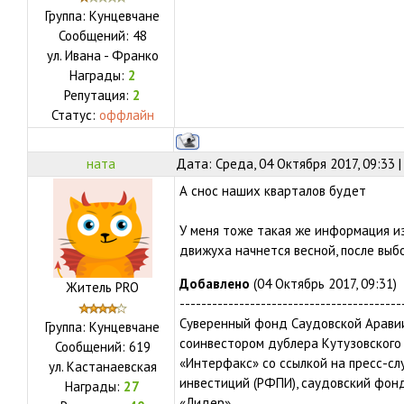
Группа: Кунцевчане
Сообщений:
48
ул.
Ивана - Франко
Награды:
2
Репутация:
2
Статус:
оффлайн
ната
Дата: Среда, 04 Октября 2017, 09:33 
А снос наших кварталов будет
У меня тоже такая же информация из 
движуха начнется весной, после выб
Добавлено
(04 Октябрь 2017, 09:31)
Житель PRO
-----------------------------------------
Суверенный фонд Саудовской Аравии 
Группа: Кунцевчане
соинвестором дублера Кутузовского 
Сообщений:
619
«Интерфакс» со ссылкой на пресс-с
ул.
Кастанаевская
инвестиций (РФПИ), саудовский фон
Награды:
27
«Лидер».