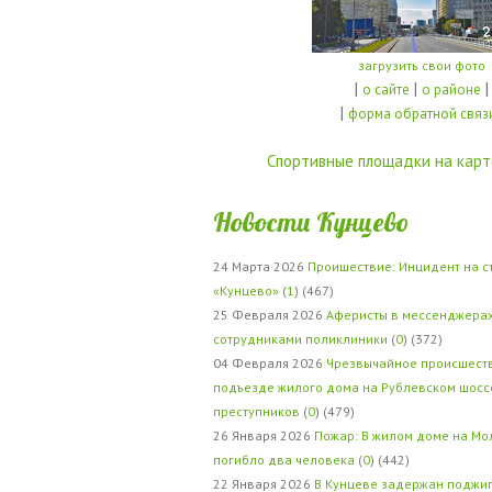
загрузить свои фото
|
|
|
о сайте
о районе
|
форма обратной связ
Спортивные площадки на карт
Новости Кунцево
24 Марта 2026
Проишествие: Инцидент на с
«Кунцево»
(
1
) (467)
25 Февраля 2026
Аферисты в мессенджерах
сотрудниками поликлиники
(
0
) (372)
04 Февраля 2026
Чрезвычайное происшеств
подъезде жилого дома на Рублевском шосс
преступников
(
0
) (479)
26 Января 2026
Пожар: В жилом доме на Мо
погибло два человека
(
0
) (442)
22 Января 2026
В Кунцеве задержан поджи