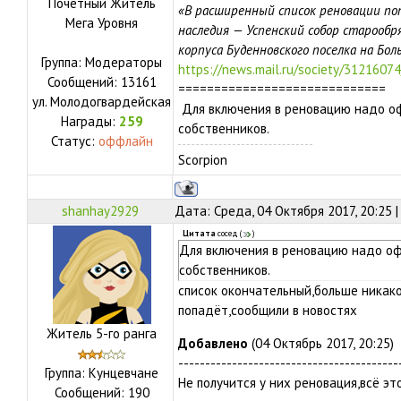
Почетный Житель
«В расширенный список реновации по
Мега Уровня
наследия — Успенский собор старообр
корпуса Буденновского поселка на Бол
Группа: Модераторы
https://news.mail.ru/society/31216074
Сообщений:
13161
=============================
ул.
Молодогвардейская
Для включения в реновацию надо о
Награды:
259
собственников.
Статус:
оффлайн
Scorpion
shanhay2929
Дата: Среда, 04 Октября 2017, 20:25 
Цитата
сосед
(
)
Для включения в реновацию надо о
собственников.
список окончательный,больше никак
попадёт,сообщили в новостях
Житель 5-го ранга
Добавлено
(04 Октябрь 2017, 20:25)
-----------------------------------------
Группа: Кунцевчане
Не получится у них реновация,всё эт
Сообщений:
190