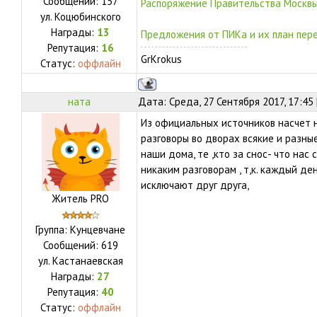
Сообщений:
157
Распоряжение Правительства Москвы
ул.
Коцюбинского
Награды:
13
Предложения от ПИКа и их план пере
Репутация:
16
GrKrokus
Статус:
оффлайн
ната
Дата: Среда, 27 Сентября 2017, 17:45
Из официальных источников насчет н
разговоры во дворах всякие и разные
наши дома, те ,кто за снос- что нас 
никаким разговорам , т,к. каждый де
исключают друг друга,
Житель PRO
Группа: Кунцевчане
Сообщений:
619
ул.
Кастанаевская
Награды:
27
Репутация:
40
Статус:
оффлайн