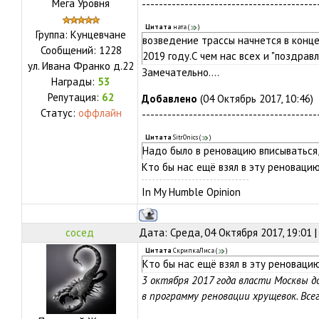
Мега Уровня
-----------------------------------------
Цитата
ната
(
)
Группа: Кунцевчане
возведение трассы начнется в конце
Сообщений:
1228
2019 году.С чем нас всех и "поздравл
ул.
Ивана Франко д.22
Замечательно....
Награды:
53
Репутация:
62
Добавлено
(04 Октябрь 2017, 10:46)
Статус:
оффлайн
-----------------------------------------
Цитата
Sitr0nics
(
)
Надо было в реновацию вписываться,
Кто бы нас ещё взял в эту реновацию
In My Humble Opinion
сосед
Дата: Среда, 04 Октября 2017, 19:01 
Цитата
СкрипкаЛиса
(
)
Кто бы нас ещё взял в эту реновацию
3 октября 2017 года власти Москвы д
в программу реновации хрущевок. Все