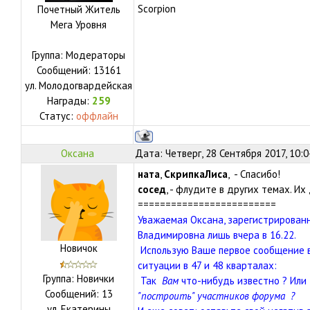
Scorpion
Почетный Житель
Мега Уровня
Группа: Модераторы
Сообщений:
13161
ул.
Молодогвардейская
Награды:
259
Статус:
оффлайн
Оксана
Дата: Четверг, 28 Сентября 2017, 10:
ната
,
СкрипкаЛиса
, - Спасибо!
сосед
, - флудите в других темах. Их
=========================
Уважаемая Оксана, зарегистрирован
Владимировна лишь вчера в 16.22.
Новичок
Использую Ваше первое сообщение в 
ситуации в 47 и 48 кварталах:
Группа: Новички
Так
Вам
что-нибудь известно ? Или
Сообщений:
13
"построить" участников форума ?
ул.
Екатерины