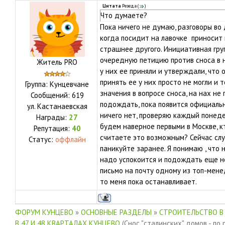
Цитата
Резеда
(
)
Что думаете?
Пока ничего не думаю, разговоры во
когда посидит на лавочке приносит 
страшнее другого. Инициативная гр
очередную петицию против сноса в н
Житель PRO
у них ее приняли и утверждали, что 
принять ее у них просто не могли и т
Группа: Кунцевчане
значения в вопросе сноса, на нах не
Сообщений:
619
подождать, пока появится официаль
ул.
Кастанаевская
ничего нет, проверяю каждый понеде
Награды:
27
будем наверное первыми в Москве, 
Репутация:
40
считаете это возможным? Сейчас слу
Статус:
оффлайн
паникуйте заранее. Я понимаю , что 
надо успокоится и подождать еще не
письмо на почту одному из топ-менед
то меня пока останавливает.
ФОРУМ КУНЦЕВО
»
ОСНОВНЫЕ РАЗДЕЛЫ
»
СТРОИТЕЛЬСТВО В
В 47 И 48 КВАРТАЛАХ КУНЦЕВО
(Снос "сталинских" домов - по