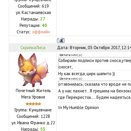
Сообщений:
619
ул.
Кастанаевская
Награды:
27
Репутация:
40
Статус:
оффлайн
СкрипкаЛиса
Дата: Вторник, 03 Октября 2017, 12:1
Цитата
ната
(
)
Собирали подписи против сноса,утве
сносят,
Ну как всегда, цирк шапито ))
Цитата
ната
(
)
отзвонилась, сказала что вроде не п
Почетный Житель
А у нас пахнет.. Я грешила на бензок
Мега Уровня
где Перекресток.... Будем надеяться,
In My Humble Opinion
Группа: Кунцевчане
Сообщений:
1228
ул.
Ивана Франко д.22
Награды:
53