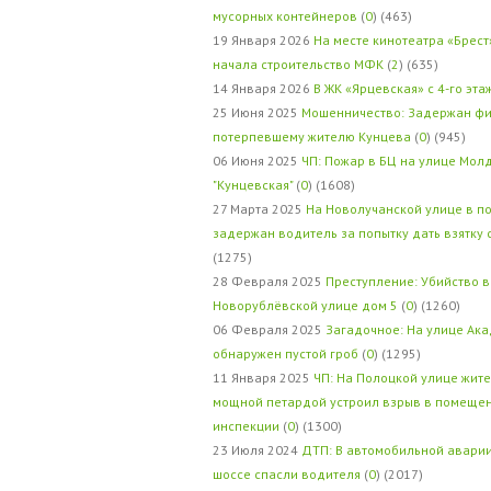
мусорных контейнеров
(
0
) (463)
19 Января 2026
На месте кинотеатра «Брест
начала строительство МФК
(
2
) (635)
14 Января 2026
В ЖК «Ярцевская» с 4-го эта
25 Июня 2025
Мошенничество: Задержан фи
потерпевшему жителю Кунцева
(
0
) (945)
06 Июня 2025
ЧП: Пожар в БЦ на улице Мол
"Кунцевская"
(
0
) (1608)
27 Марта 2025
На Новолучанской улице в п
задержан водитель за попытку дать взятку
(1275)
28 Февраля 2025
Преступление: Убийство в
Новорублёвской улице дом 5
(
0
) (1260)
06 Февраля 2025
Загадочное: На улице Ак
обнаружен пустой гроб
(
0
) (1295)
11 Января 2025
ЧП: На Полоцкой улице жит
мощной петардой устроил взрыв в помеще
инспекции
(
0
) (1300)
23 Июля 2024
ДТП: В автомобильной авари
шоссе спасли водителя
(
0
) (2017)