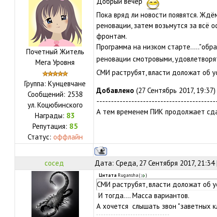
Добрый вечер
Пока вряд ли новости появятся. Ждё
реновации, затем возьмутся за всё о
фронтам.
Программа на низком старте....."об
Почетный Житель
реновации смотровыми, удовлетворя
Мега Уровня
СМИ раструбят, власти доложат об ус
Группа: Кунцевчане
Добавлено
(27 Сентябрь 2017, 19:37)
Сообщений:
2538
-----------------------------------------
ул.
Коцюбинского
А тем временем ПИК продолжает сда
Награды:
83
Репутация:
85
Статус:
оффлайн
сосед
Дата: Среда, 27 Сентября 2017, 21:34
Цитата
Rugansha
(
)
СМИ раструбят, власти доложат об ус
И тогда.... Масса вариантов.
А хочется слышать звон "заветных к