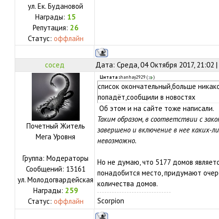
ул.
Ек. Будановой
Награды:
15
Репутация:
26
Статус:
оффлайн
сосед
Дата: Среда, 04 Октября 2017, 21:02 
Цитата
shanhay2929
(
)
список окончательный,больше никак
попадёт,сообщили в новостях
Об этом и на сайте тоже написали.
Таким образом, в соответствии с за
Почетный Житель
завершено и включение в нее каких-л
Мега Уровня
невозможно.
Группа: Модераторы
Но не думаю, что 5177 домов являет
Сообщений:
13161
понадобится место, придумают оче
ул.
Молодогвардейская
количества домов.
Награды:
259
Scorpion
Статус:
оффлайн