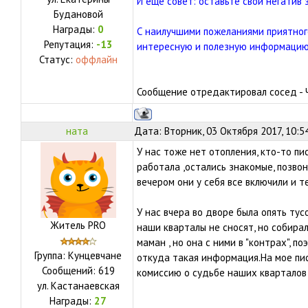
И еще совет: оставьте свой негатив
Будановой
Награды:
0
С наилучшими пожеланиями приятног
Репутация:
-13
интересную и полезную информацию
Статус:
оффлайн
Сообщение отредактировал
сосед
-
ната
Дата: Вторник, 03 Октября 2017, 10:5
У нас тоже нет отопления, кто-то пис
работала ,остались знакомые, позвон
вечером они у себя все включили и т
У нас вчера во дворе была опять тус
Житель PRO
наши кварталы не сносят, но собира
маман , но она с ними в "контрах", п
Группа: Кунцевчане
откуда такая информация.На мое пи
Сообщений:
619
комиссию о судьбе наших кварталов 
ул.
Кастанаевская
Награды:
27