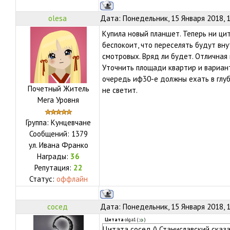
olesa
Дата: Понедельник, 15 Января 2018, 
Купила новый планшет. Теперь ни цит
беспокоит, что переселять будут вн
смотровых. Вряд ли будет. Отличная
Уточнить площади квартир и вариан
очередь иф30-е должны ехать в глуб
Почетный Житель
не светит.
Мега Уровня
Группа: Кунцевчане
Сообщений:
1379
ул.
Ивана Франко
Награды:
36
Репутация:
22
Статус:
оффлайн
сосед
Дата: Понедельник, 15 Января 2018, 
Цитата
olga1
(
)
Цитата сосед () Станиславский сказа