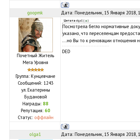
goopmk
Дата: Понедельник, 15 Января 2018, 
Цитата
olga1
(
)
Посмотрела бегло нормативные докум
указано, что переселенцам предост
....но Вы то к реновации отношения не
DED
Почетный Житель
Мега Уровня
Группа: Кунцевчане
Сообщений:
1243
ул.
Екатерины
Будановой
Награды:
88
Репутация:
60
Статус:
оффлайн
olga1
Дата: Понедельник, 15 Января 2018, 