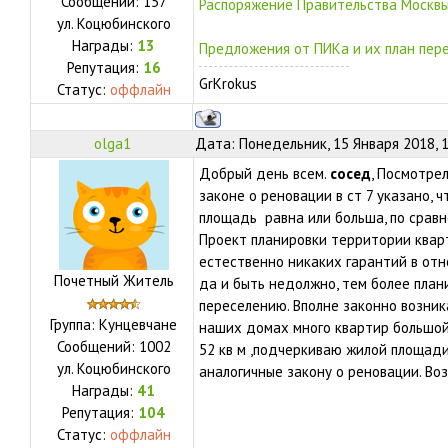
Сообщений:
157
Распоряжение Правительства Москвы
ул.
Коцюбинского
Награды:
13
Предложения от ПИКа и их план пере
Репутация:
16
GrKrokus
Статус:
оффлайн
olga1
Дата: Понедельник, 15 Января 2018, 
Добрый день всем.
сосед
, Посмотре
законе о реновации в ст 7 указано,
площадь равна или больша, по сравн
Проект планировки территории кварт
естественно никаких гарантий в от
Почетный Житель
да и быть недолжно, тем более план
переселению. Вполне законно возника
Группа: Кунцевчане
наших домах много квартир большой
Сообщений:
1002
52 кв м ,подчеркиваю жилой площад
ул.
Коцюбинского
аналогичные закону о реновации. Воз
Награды:
41
Репутация:
104
Статус:
оффлайн