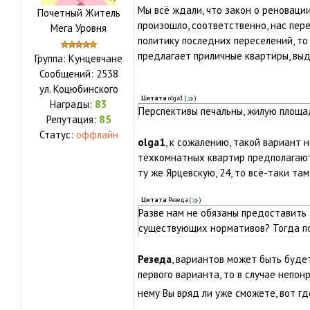
Мы всё ждали, что закон о реновации 
Почетный Житель
произошло, соответственно, нас пере
Мега Уровня
политику последних переселений, то
предлагает приличные квартиры, вы
Группа: Кунцевчане
Сообщений:
2538
ул.
Коцюбинского
Цитата
olga1
(
)
Награды:
83
Перспективы печальны, жилую площа
Репутация:
85
Статус:
оффлайн
olga1
, к сожалению, такой вариант 
тёхкомнатных квартир предполагают 
ту же Ярцевскую, 24, то всё-таки та
Цитата
Резеда
(
)
Разве нам не обязаны предоставить
существующих нормативов? Тогда по
Резеда
, вариантов может быть будет
первого варианта, то в случае непо
нему Вы вряд ли уже сможете, вот г