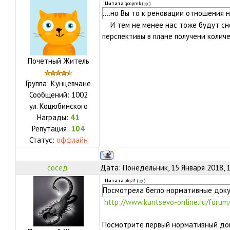
Цитата
goopmk
(
)
....но Вы то к реновации отношения не
И тем не менее нас тоже будут сно
перспективы в плане получени количе
Почетный Житель
Группа: Кунцевчане
Сообщений:
1002
ул.
Коцюбинского
Награды:
41
Репутация:
104
Статус:
оффлайн
сосед
Дата: Понедельник, 15 Января 2018, 
Цитата
olga1
(
)
Посмотрела бегло нормативные док
http://www.kuntsevo-online.ru/forum
Посмотрите первый нормативный док