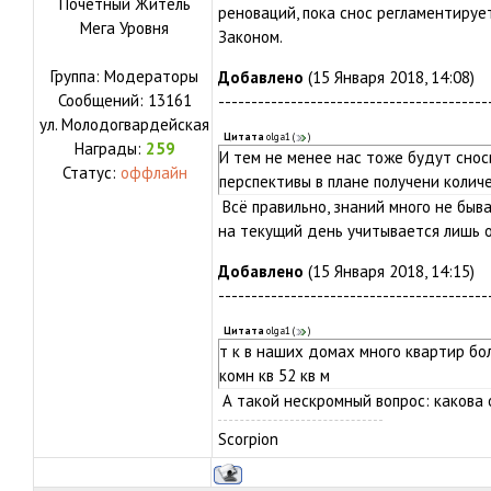
Почетный Житель
реноваций, пока снос регламентируе
Мега Уровня
Законом.
Группа: Модераторы
Добавлено
(15 Января 2018, 14:08)
Сообщений:
13161
-----------------------------------------
ул.
Молодогвардейская
Цитата
olga1
(
)
Награды:
259
И тем не менее нас тоже будут снос
Статус:
оффлайн
перспективы в плане получени количе
Всё правильно, знаний много не быв
на текущий день учитывается лишь 
Добавлено
(15 Января 2018, 14:15)
-----------------------------------------
Цитата
olga1
(
)
т к в наших домах много квартир б
комн кв 52 кв м
А такой нескромный вопрос: какова
Scorpion