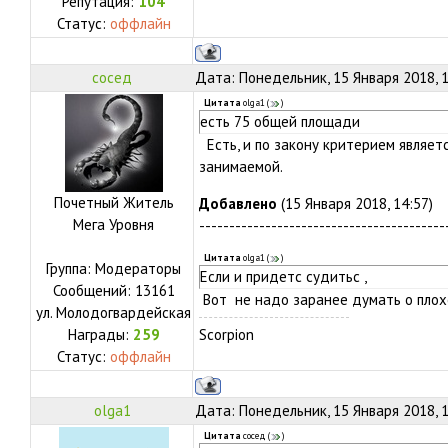
Репутация:
104
Статус:
оффлайн
сосед
Дата: Понедельник, 15 Января 2018, 
Цитата
olga1
(
)
есть 75 общей площади
Есть, и по закону критерием являе
занимаемой.
Почетный Житель
Добавлено
(15 Января 2018, 14:57)
Мега Уровня
-----------------------------------------
Цитата
olga1
(
)
Группа: Модераторы
Если и придетс судитьс ,
Сообщений:
13161
Вот не надо заранее думать о плох
ул.
Молодогвардейская
Награды:
259
Scorpion
Статус:
оффлайн
olga1
Дата: Понедельник, 15 Января 2018, 
Цитата
сосед
(
)