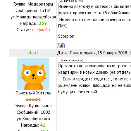
Цитата
olga1
(
)
Группа: Модераторы
Именно поэтому и хотелось бы видет
Сообщений:
13161
других проектах есть 75 общей пло
ул.
Молодогвардейская
Именно об этом говорили вчера позд
Награды:
259
ПИК.
Статус:
оффлайн
Scorpion
olga1
Дата: Понедельник, 15 Января 2018, 
Цитата
сосед
(
)
Предоставят изолированные, рано п
квартирки в новых домах (на отдель
Если и придетс судитьс , то не по п
ущемлени жилой площади, но не виж
будущих претензий
Почетный Житель
Группа: Кунцевчане
Сообщений:
1002
ул.
Коцюбинского
Награды:
41