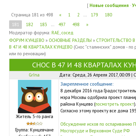
[
Новые сообщения
·
У
Страница
181
из
498
«
1
2
…
179
180
181
182
183
…
497
498
»
Модератор форума:
RAE
,
сосед
ФОРУМ КУНЦЕВО
»
ОСНОВНЫЕ РАЗДЕЛЫ
»
СТРОИТЕЛЬСТВО В
В 47 И 48 КВАРТАЛАХ КУНЦЕВО
(Снос "сталинских" домов - по
или по реновации)
СНОС В 47 И 48 КВАРТАЛАХ КУ
GrIna
Дата: Среда, 26 Апреля 2017, 00:09 |
Закрепленное сообщение:
8 декабря 2016 года Градостроител
мэра Москвы одобрила проект плани
района Кунцево (
посмотреть проект
)
Согласно этому проекту все дома 19
Житель 5-го ранга
Обсуждение исков по оспариванию П
Группа: Кунцевчане
Мосгорсуде и Верховном Суде РФ