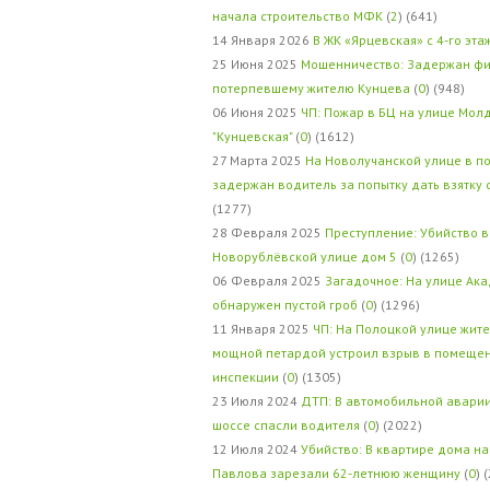
начала строительство МФК
(
2
) (641)
14 Января 2026
В ЖК «Ярцевская» с 4-го эта
25 Июня 2025
Мошенничество: Задержан фи
потерпевшему жителю Кунцева
(
0
) (948)
06 Июня 2025
ЧП: Пожар в БЦ на улице Мол
"Кунцевская"
(
0
) (1612)
27 Марта 2025
На Новолучанской улице в п
задержан водитель за попытку дать взятку
(1277)
28 Февраля 2025
Преступление: Убийство в
Новорублёвской улице дом 5
(
0
) (1265)
06 Февраля 2025
Загадочное: На улице Ак
обнаружен пустой гроб
(
0
) (1296)
11 Января 2025
ЧП: На Полоцкой улице жит
мощной петардой устроил взрыв в помеще
инспекции
(
0
) (1305)
23 Июля 2024
ДТП: В автомобильной авари
шоссе спасли водителя
(
0
) (2022)
12 Июля 2024
Убийство: В квартире дома на
Павлова зарезали 62-летнюю женщину
(
0
) 