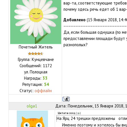
вар-та, соответствующие требо
почему здесь речь едет об 1 вар
Добавлено
(15 Января 2018, 14:4
-------------------------------------
Да, если большая однушка (по ме
предоставлении площади будут у
разнополых?
Почетный Житель
Группа: Кунцевчане
Сообщений:
1172
ул.
Полоцкая
Награды:
33
Репутация:
54
Статус:
оффлайн
olga1
Дата: Понедельник, 15 Января 2018, 
Цитата
сосед
(
)
На Ярц 24 трешки предложены отлич
Именно поэтому и хотелось бы виде