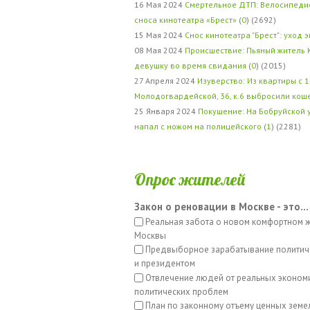
16 Мая 2024
Смертельное ДТП: Велосипедис
сноса кинотеатра «Брест»
(
0
) (2692)
15 Мая 2024
Снос кинотеатра "Брест": уход 
08 Мая 2024
Происшествие: Пьяный житель 
девушку во время свидания
(
0
) (2015)
27 Апреля 2024
Изуверство: Из квартиры с 1
Молодогвардейской, 36, к.6 выбросили кош
25 Января 2024
Покушение: На Бобруйской 
напал с ножом на полицейского
(
1
) (2281)
Опрос жителей
Закон о реновации в Москве - это...
Реальная забота о новом комфортном 
Москвы
Предвыборное зарабатывание политич
и президентом
Отвлечение людей от реальных эконом
политических проблем
План по законному отъему ценных земе