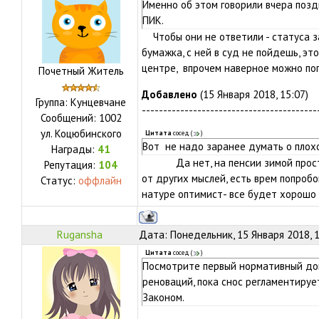
Именно об этом говорили вчера позд
ПИК.
Чтобы они не ответили - статуса з
бумажка, с ней в суд не пойдешь, 
центре, впрочем наверное можно по
Почетный Житель
Добавлено
(15 Января 2018, 15:07)
Группа: Кунцевчане
-----------------------------------------
Сообщений:
1002
ул.
Коцюбинского
Цитата
сосед
(
)
Вот не надо заранее думать о плох
Награды:
41
Да нет, на пенсии зимой просто 
Репутация:
104
от других мыслей, есть врем попроб
Статус:
оффлайн
натуре оптимист- все будет хорошо
Rugansha
Дата: Понедельник, 15 Января 2018, 
Цитата
сосед
(
)
Посмотрите первый нормативный док
реноваций, пока снос регламентируе
Законом.