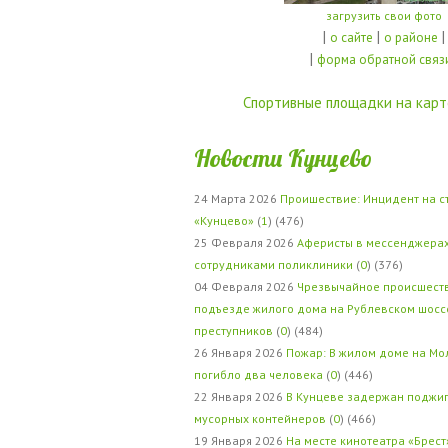
загрузить свои фото
|
|
|
о сайте
о районе
|
форма обратной связ
Спортивные площадки на карт
Новости Кунцево
24 Марта 2026
Проишествие: Инцидент на с
«Кунцево»
(
1
) (476)
25 Февраля 2026
Аферисты в мессенджерах
сотрудниками поликлиники
(
0
) (376)
04 Февраля 2026
Чрезвычайное происшеств
подъезде жилого дома на Рублевском шосс
преступников
(
0
) (484)
26 Января 2026
Пожар: В жилом доме на Мо
погибло два человека
(
0
) (446)
22 Января 2026
В Кунцеве задержан поджи
мусорных контейнеров
(
0
) (466)
19 Января 2026
На месте кинотеатра «Брест