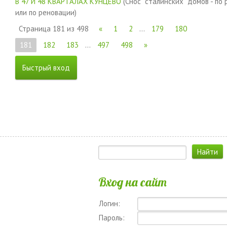
В 47 И 48 КВАРТАЛАХ КУНЦЕВО
(Снос "сталинских" домов - по
или по реновации)
Страница
181
из
498
«
1
2
…
179
180
181
182
183
…
497
498
»
Вход на сайт
Логин:
Пароль: