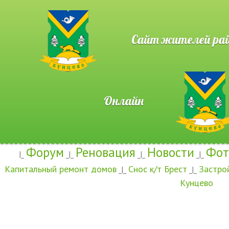
Сайт жителей район
Онлайн
Форум
Реновация
Новости
Фот
|_
_|_
_|_
_|_
Капитальный ремонт домов
Снос к/т Брест
Застро
_|_
_|_
Кунцево