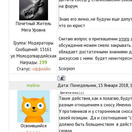
на форум.
Знаю его лично, не будучи еще депут
Почетный Житель
что он юрист
Мега Уровня
Считаю вопрос о приглашении
этого
д
Группа: Модераторы
обсуждения можем смело закрывать.
Сообщений:
13161
обладает достаточными знаниями дл
ул.
Молодогвардейская
дискуссия с ними будет неинтересн
Награды:
259
Scorpion
Статус:
оффлайн
malina
Дата: Понедельник, 15 Января 2018, 
Цитата
сосед
(
)
Такие действия, как я полагаю, буд
разным отношением к сносу. Именно
У противников и у сторонников снос
своей позиции. Да и соотношение "с
должно быть большинством в действ
Освоившийся
словах