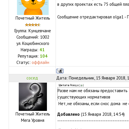
в других проектах есть 75 общей п
Сообщение отредактировал
olga1
-
П
Почетный Житель
Группа: Кунцевчане
Сообщений:
1002
ул.
Коцюбинского
Награды:
41
Репутация:
104
Статус:
оффлайн
сосед
Дата: Понедельник, 15 Января 2018, 
Цитата
Резеда
(
)
Разве нам не обязаны предоставить
существующих нормативов
Нет, не обязаны, если снос дома не 
Почетный Житель
Добавлено
(15 Января 2018, 14:54)
Мега Уровня
-----------------------------------------