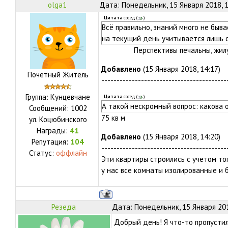
olga1
Дата: Понедельник, 15 Января 2018, 
Цитата
сосед
(
)
Всё правильно, знаний много не быв
на текущий день учитывается лишь 
Перспективы печальны, жилую 
Добавлено
(15 Января 2018, 14:17)
Почетный Житель
-----------------------------------------
Группа: Кунцевчане
Цитата
сосед
(
)
А такой нескромный вопрос: какова
Сообщений:
1002
75 кв м
ул.
Коцюбинского
Награды:
41
Добавлено
(15 Января 2018, 14:20)
Репутация:
104
-----------------------------------------
Статус:
оффлайн
Эти квартиры строились с учетом то
у нас все комнаты изолированные и 
Резеда
Дата: Понедельник, 15 Января 201
Добрый день! Я что-то пропусти