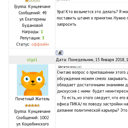
Группа: Кунцевчане
Ура! Кто возьмется это делать? Я мо
Сообщений:
49
поставить штамп о принятии. Нужно
ул.
Екатерины
запросить
Будановой
Награды:
1
Репутация:
3
Статус:
оффлайн
olga1
Дата: Понедельник, 15 Января 2018, 
Цитата
сосед
(
)
Считаю вопрос о приглашении этого 
обсуждения можем смело закрывать.
обладает достаточными знаниями дл
дискуссия с ними будет неинтересн
То есть, из этого следует, что его
Почетный Житель
офиса ПИКА/ по поводу застройки на
делание политической карьеры? Это 
Группа: Кунцевчане
Сообщений:
1002
ул.
Коцюбинского