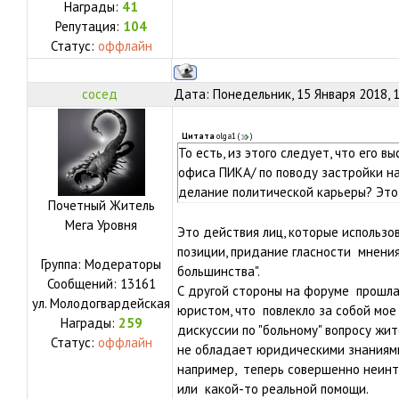
Награды:
41
Репутация:
104
Статус:
оффлайн
сосед
Дата: Понедельник, 15 Января 2018, 
Цитата
olga1
(
)
То есть, из этого следует, что его 
офиса ПИКА/ по поводу застройки на
делание политической карьеры? Это
Почетный Житель
Мега Уровня
Это действия лиц, которые использо
позиции, придание гласности мнения
Группа: Модераторы
большинства".
Сообщений:
13161
С другой стороны на форуме прошла
ул.
Молодогвардейская
юристом, что повлекло за собой мое
Награды:
259
дискуссии по "больному" вопросу жите
Статус:
оффлайн
не обладает юридическими знаниями,
например, теперь совершенно неинт
или какой-то реальной помощи.