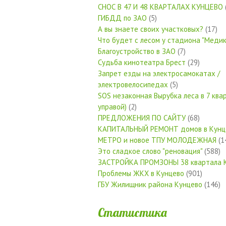
СНОС В 47 И 48 КВАРТАЛАХ КУНЦЕВО
ГИБДД по ЗАО
(5)
А вы знаете своих участковых?
(17)
Что будет с лесом у стадиона "Медик
Благоустройство в ЗАО
(7)
Судьба кинотеатра Брест
(29)
Запрет езды на электросамокатах /
электровелосипедах
(5)
SOS незаконная Вырубка леса в 7 квар
управой)
(2)
ПРЕДЛОЖЕНИЯ ПО САЙТУ
(68)
КАПИТАЛЬНЫЙ РЕМОНТ домов в Кунц
МЕТРО и новое ТПУ МОЛОДЕЖНАЯ
(1
Это сладкое слово "реновация"
(588)
ЗАСТРОЙКА ПРОМЗОНЫ 38 квартала 
Проблемы ЖКХ в Кунцево
(901)
ГБУ Жилищник района Кунцево
(146)
Статистика