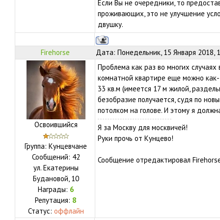
Если Вы не очередники, то предоста
проживающих, это не улучшение усл
двушку.
Firehorse
Дата: Понедельник, 15 Января 2018, 
Проблема как раз во многих случаях 
комнатной квартире еще можно как-т
33 кв.м (имеется 17 м жилой, раздельн
безобразие получается, судя по нов
потолком на голове. И этому я долж
Освоившийся
Я за Москву для москвичей!
Руки прочь от Кунцево!
Группа: Кунцевчане
Сообщений:
42
Сообщение отредактировал
Firehors
ул.
Екатерины
Будановой, 10
Награды:
6
Репутация:
8
Статус:
оффлайн