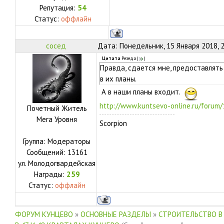
Репутация:
54
Статус:
оффлайн
сосед
Дата: Понедельник, 15 Января 2018, 
Цитата
Резеда
(
)
Правда, сдается мне, предоставлят
в их планы.
А в наши планы входит.
http://www.kuntsevo-online.ru/forum
Почетный Житель
Мега Уровня
Scorpion
Группа: Модераторы
Сообщений:
13161
ул.
Молодогвардейская
Награды:
259
Статус:
оффлайн
ФОРУМ КУНЦЕВО
»
ОСНОВНЫЕ РАЗДЕЛЫ
»
СТРОИТЕЛЬСТВО В