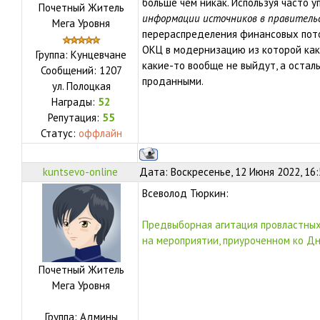
больше чем никак. Используя часто 
Почетный Житель
информации источников в правитель
Мега Уровня
перераспределения финансовых пот
ОКЦ в модернизацию из которой как
Группа: Кунцевчане
какие-то вообще не выйдут, а остал
Сообщений:
1207
проданными.
ул.
Полоцкая
Награды:
52
Репутация:
55
Статус:
оффлайн
kuntsevo-online
Дата: Воскресенье, 12 Июня 2022, 16
Всеволод Тюркин:
Предвыборная агитация провластных
на мероприятии, приуроченном ко Д
Почетный Житель
Мега Уровня
Группа: Админы