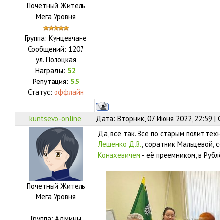
Почетный Житель
Мега Уровня
Группа: Кунцевчане
Сообщений:
1207
ул.
Полоцкая
Награды:
52
Репутация:
55
Статус:
оффлайн
kuntsevo-online
Дата: Вторник, 07 Июня 2022, 22:59 
Да, всё так. Всё по старым политтех
Лещенко Д.В.
, соратник Мальцевой, 
Конахевичем
- её преемником, в Рубл
Почетный Житель
Мега Уровня
Группа: Админы