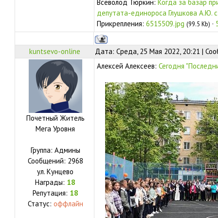
Всеволод Тюркин:
Когда за базар пр
депутата-единороса Глушкова А.Ю. с
Прикрепления:
6515509.jpg
·
(99.5 Kb)
kuntsevo-online
Дата: Среда, 25 Мая 2022, 20:21 | С
Алексей Алексеев:
Сегодня "Последни
Почетный Житель
Мега Уровня
Группа: Админы
Сообщений:
2968
ул.
Кунцево
Награды:
18
Репутация:
18
Статус:
оффлайн