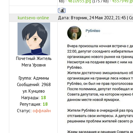
·
4810955.jpg
·
4357949.j
Kb)
(175.7 Kb)
kuntsevo-online
Дата: Вторник, 24 Мая 2022, 21:43 | 
Почетный Житель
Мега Уровня
Группа: Админы
Сообщений:
2968
ул.
Кунцево
Награды:
18
Репутация:
18
Статус:
оффлайн