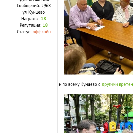
Сообщений:
2968
ул.
Кунцево
Награды:
18
Репутация:
18
Статус:
оффлайн
и по всему Кунцево с
другими прете