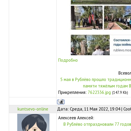
Подробно
Всево
5 мая в Рублёво прошло традицион
памяти тяжёлым годам 
Прикрепления:
7622336.jpg
(147.9 Kb)
kuntsevo-online
Дата: Среда, 11 Мая 2022, 19:04 | С
Алексеев Алексей:
В Рублёво отпраздновали 77 годо