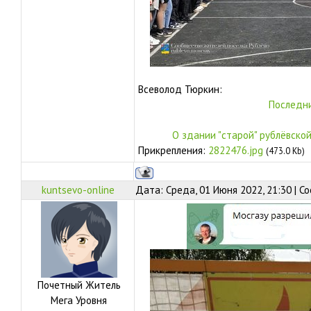
Всеволод Тюркин:
Последни
О здании "старой" рублёвско
Прикрепления:
2822476.jpg
(473.0 Kb)
kuntsevo-online
Дата: Среда, 01 Июня 2022, 21:30 | 
Почетный Житель
Мега Уровня