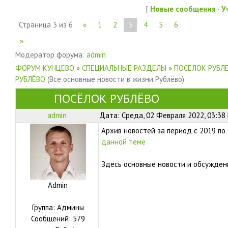
[
Новые сообщения
·
У
Страница
3
из
6
«
1
2
3
4
5
6
»
Модератор форума:
admin
ФОРУМ КУНЦЕВО
»
СПЕЦИАЛЬНЫЕ РАЗДЕЛЫ
»
ПОСЕЛОК РУБЛ
РУБЛЁВО
(Все основные новости в жизни Рублёво)
ПОСЁЛОК РУБЛЁВО
admin
Дата: Среда, 02 Февраля 2022, 03:38
Архив новостей за период с 2019 п
данной теме
Здесь основные новости и обсужден
Admin
Группа: Админы
Сообщений:
579