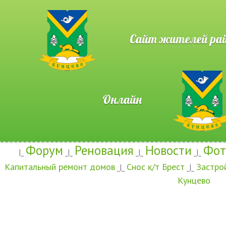
Сайт жителей район
Онлайн
Форум
Реновация
Новости
Фот
|_
_|_
_|_
_|_
Капитальный ремонт домов
Снос к/т Брест
Застро
_|_
_|_
Кунцево