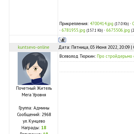
Прикрепления:
4700414.jpg
·
(17.0 Kb)
·
6781955.jpg
·
6675506.jpg
(157.1 Kb)
(
kuntsevo-online
Дата: Пятница, 03 Июня 2022, 20:09 
Всеволод Тюркин:
Про стройдерьмо 
Почетный Житель
Мега Уровня
Группа: Админы
Сообщений:
2968
ул.
Кунцево
Награды:
18