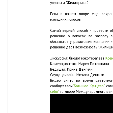
управы и "Жилищника".
Если в вашем дворе ещё сохран
излишних покосов.
Самый верный способ - провести о
решение о покосах по запросу с
обязывают управляющие компании ко
решение даст возможность "Жилищни
Экскурсия: биолог иэкотерапевт
Ксе
Камера,монтаж: Мария Потешкина
Ведущая: Ирина Денгили
Саунд, дизайн: Михаил Денгили
Видео снято во время цветочного
сообществом
"Большое Кунцево"
совм
себя"
во дворе Международного цент