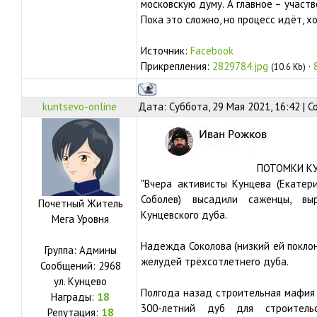
московскую думу. А главное – участв
Пока это сложно, но процесс идёт, 
Источник:
Facebook
Прикрепления:
2829784.jpg
·
(10.6 Kb)
kuntsevo-online
Дата: Суббота, 29 Мая 2021, 16:42 | 
ПОТОМКИ К
"Вчера активисты Кунцева (Екатери
Соболев) высадили саженцы, в
Почетный Житель
Кунцевского дуба.
Мега Уровня
Надежда Соколова (низкий ей поклон
Группа: Админы
желудей трёхсотлетнего дуба.
Сообщений:
2968
ул.
Кунцево
Полгода назад строительная мафия 
Награды:
18
300-летний дуб для строитель
Репутация:
18