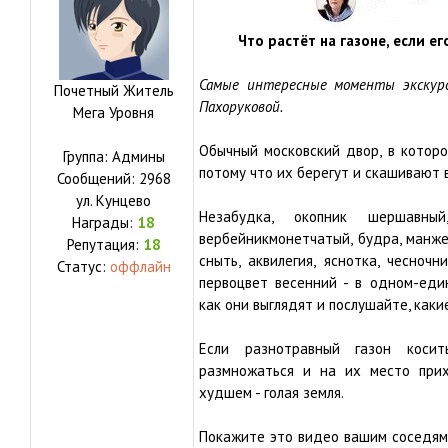
Что растёт на газоне, если е
Самые интересные моменты экскурс
Почетный Житель
Пахоруковой.
Мега Уровня
Обычный московский двор, в которо
Группа: Админы
потому что их берегут и скашивают 
Сообщений:
2968
ул.
Кунцево
Незабудка, окопник шершавный
Награды:
18
вербейникмонетчатый, будра, манжет
Репутация:
18
сныть, аквилегия, яснотка, чесночн
Статус:
оффлайн
первоцвет весенний - в одном-еди
как они выглядят и послушайте, каки
Если разнотравный газон коси
размножаться и на их место прих
худшем - голая земля.
Покажите это видео вашим соседям