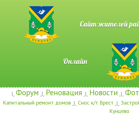
Сайт жителей район
Онлайн
Форум
Реновация
Новости
Фот
|_
_|_
_|_
_|_
Капитальный ремонт домов
Снос к/т Брест
Застро
_|_
_|_
Кунцево