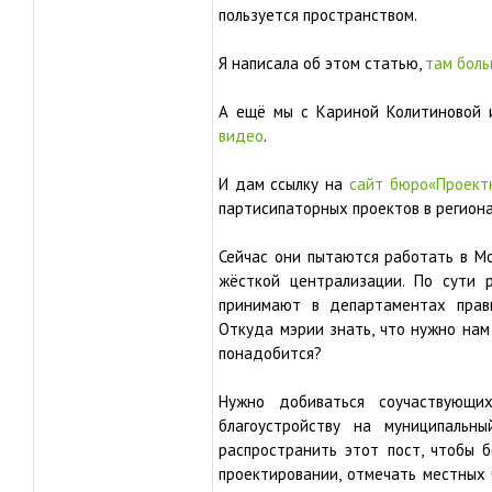
пользуется пространством.
Я написала об этом статью,
там боль
А ещё мы с Кариной Колитиново
видео
.
И дам ссылку на
сайт бюро«Проектн
партисипаторных проектов в региона
Сейчас они пытаются работать в Мо
жёсткой централизации. По сути 
принимают в департаментах прави
Откуда мэрии знать, что нужно нам
понадобится?
Нужно добиваться соучаствующи
благоустройству на муниципальны
распространить этот пост, чтобы 
проектировании, отмечать местных 