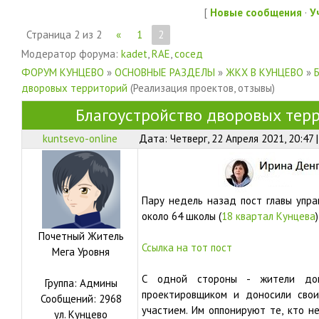
[
Новые сообщения
·
У
Страница
2
из
2
«
1
2
Модератор форума:
kadet
,
RAE
,
сосед
ФОРУМ КУНЦЕВО
»
ОСНОВНЫЕ РАЗДЕЛЫ
»
ЖКХ В КУНЦЕВО
»
дворовых территорий
(Реализация проектов, отзывы)
Благоустройство дворовых тер
kuntsevo-online
Дата: Четверг, 22 Апреля 2021, 20:47
Пару недель назад пост главы упра
около 64 школы (
18 квартал Кунцева
Почетный Житель
Ссылка на тот пост
Мега Уровня
С одной стороны - жители дом
Группа: Админы
проектировщиком и доносили свои
Сообщений:
2968
участием. Им оппонируют те, кто н
ул.
Кунцево