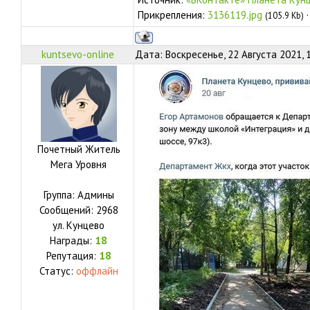
Прикрепления:
3136119.jpg
(105.9 Kb)
kuntsevo-online
Дата: Воскресенье, 22 Августа 2021, 
Почетный Житель
Мега Уровня
Группа: Админы
Сообщений:
2968
ул.
Кунцево
Награды:
18
Репутация:
18
Статус:
оффлайн