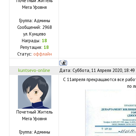
Почетный Житель
Мега Уровня
Группа: Админы
Сообщений:
2968
ул.
Кунцево
Награды:
18
Репутация:
18
Статус:
оффлайн
kuntsevo-online
Дата: Суббота, 11 Апреля 2020, 18:49
С 11апреля прекращаются все работ
по 
Почетный Житель
Мега Уровня
Группа: Админы