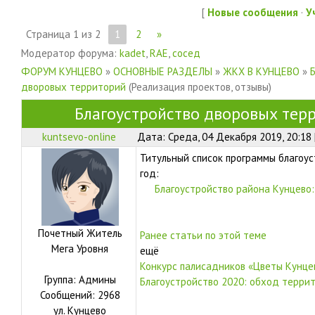
[
Новые сообщения
·
У
Страница
1
из
2
1
2
»
Модератор форума:
kadet
,
RAE
,
сосед
ФОРУМ КУНЦЕВО
»
ОСНОВНЫЕ РАЗДЕЛЫ
»
ЖКХ В КУНЦЕВО
»
дворовых территорий
(Реализация проектов, отзывы)
Благоустройство дворовых тер
kuntsevo-online
Дата: Среда, 04 Декабря 2019, 20:18
Титульный список программы благоу
год:
Благоустройство района Кунцево:
Почетный Житель
Ранее статьи по этой теме
Мега Уровня
ещё
Конкурс палисадников «Цветы Кунце
Группа: Админы
Благоустройство 2020: обход терри
Сообщений:
2968
ул.
Кунцево