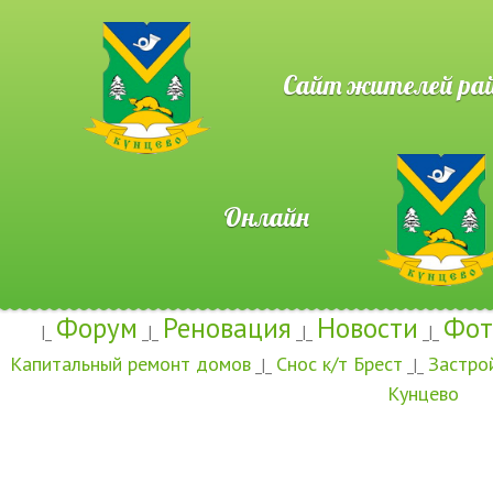
Сайт жителей район
Онлайн
Форум
Реновация
Новости
Фот
|_
_|_
_|_
_|_
Капитальный ремонт домов
Снос к/т Брест
Застро
_|_
_|_
Кунцево