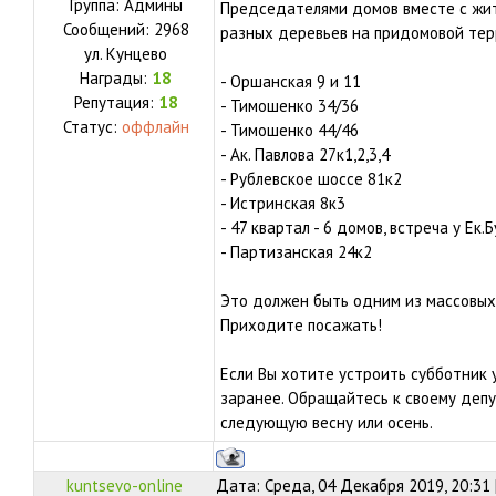
Группа: Админы
Председателями домов вместе с жи
Сообщений:
2968
разных деревьев на придомовой те
ул.
Кунцево
Награды:
18
- Оршанская 9 и 11
Репутация:
18
- Тимошенко 34/36
Статус:
оффлайн
- Тимошенко 44/46
- Ак. Павлова 27к1,2,3,4
- Рублевское шоссе 81к2
- Истринская 8к3
- 47 квартал - 6 домов, встреча у Ек.
- Партизанская 24к2
Это должен быть одним из массовых
Приходите посажать!
Если Вы хотите устроить субботник у
заранее. Обращайтесь к своему деп
следующую весну или осень.
kuntsevo-online
Дата: Среда, 04 Декабря 2019, 20:31