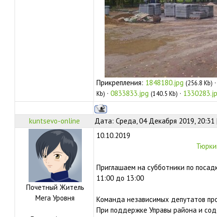
Прикрепления:
1848180.jpg
(256.8 Kb)
·
0833833.jpg
·
1330283.j
Kb)
(140.5 Kb)
kuntsevo-online
Дата: Среда, 04 Декабря 2019, 20:31
10.10.2019
Тюрки
Приглашаем на субботники по посадк
11:00 до 13:00
Почетный Житель
Мега Уровня
Команда независимых депутатов про
При поддержке Управы района и сод