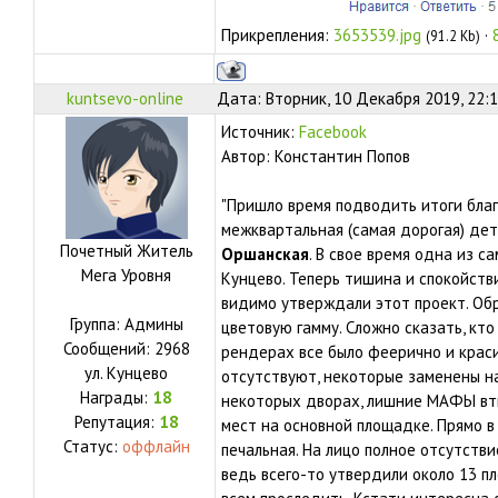
Прикрепления:
3653539.jpg
·
(91.2 Kb)
kuntsevo-online
Дата: Вторник, 10 Декабря 2019, 22:
Источник:
Facebook
Автор: Константин Попов
"Пришло время подводить итоги благ
межквартальная (самая дорогая) де
Почетный Житель
Оршанская
. В свое время одна из 
Мега Уровня
Кунцево. Теперь тишина и спокойств
видимо утверждали этот проект. Об
Группа: Админы
цветовую гамму. Сложно сказать, кт
Сообщений:
2968
рендерах все было феерично и кра
ул.
Кунцево
отсутствуют, некоторые заменены на
Награды:
18
некоторых дворах, лишние МАФЫ вты
Репутация:
18
мест на основной площадке. Прямо в 
Статус:
оффлайн
печальная. На лицо полное отсутстви
ведь всего-то утвердили около 13 пл