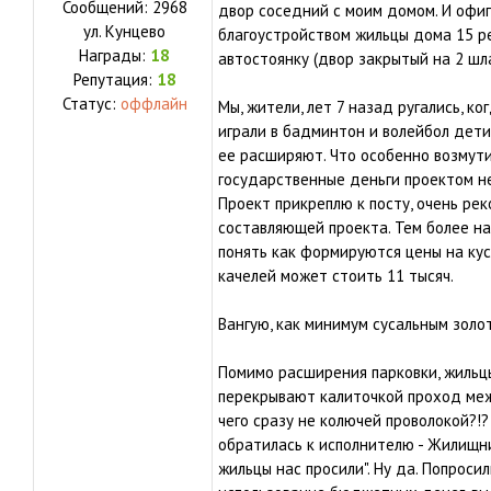
Сообщений:
2968
двор соседний с моим домом. И офиге
ул.
Кунцево
благоустройством жильцы дома 15 ре
Награды:
18
автостоянку (двор закрытый на 2 шла
Репутация:
18
Статус:
оффлайн
Мы, жители, лет 7 назад ругались, к
играли в бадминтон и волейбол дети,
ее расширяют. Что особенно возмут
государственные деньги проектом н
Проект прикреплю к посту, очень р
составляющей проекта. Тем более на
понять как формируются цены на кус
качелей может стоить 11 тысяч.
Вангую, как минимум сусальным золот
Помимо расширения парковки, жильц
перекрывают калиточкой проход меж
чего сразу не колючей проволокой?!?
обратилась к исполнителю - Жилищни
жильцы нас просили". Ну да. Попроси