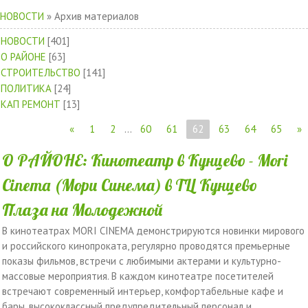
НОВОСТИ
»
Архив материалов
НОВОСТИ
[401]
О РАЙОНЕ
[63]
СТРОИТЕЛЬСТВО
[141]
ПОЛИТИКА
[24]
КАП РЕМОНТ
[13]
«
1
2
...
60
61
62
63
64
65
»
О РАЙОНЕ: Кинотеатр в Кунцево - Mori
Cinema (Мори Синема) в ТЦ Кунцево
Плаза на Молодежной
В кинотеатрах MORI CINEMA демонстрируются новинки мирового
и российского кинопроката, регулярно проводятся премьерные
показы фильмов, встречи с любимыми актерами и культурно-
массовые мероприятия. В каждом кинотеатре посетителей
встречают современный интерьер, комфортабельные кафе и
бары, высококлассный предупредительный персонал и