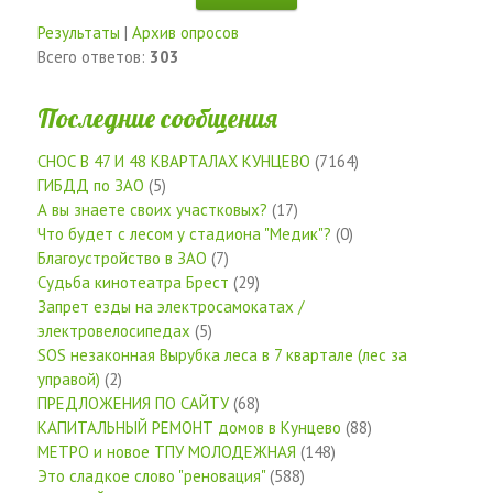
Результаты
|
Архив опросов
Всего ответов:
303
Последние сообщения
СНОС В 47 И 48 КВАРТАЛАХ КУНЦЕВО
(7164)
ГИБДД по ЗАО
(5)
А вы знаете своих участковых?
(17)
Что будет с лесом у стадиона "Медик"?
(0)
Благоустройство в ЗАО
(7)
Судьба кинотеатра Брест
(29)
Запрет езды на электросамокатах /
электровелосипедах
(5)
SOS незаконная Вырубка леса в 7 квартале (лес за
управой)
(2)
ПРЕДЛОЖЕНИЯ ПО САЙТУ
(68)
КАПИТАЛЬНЫЙ РЕМОНТ домов в Кунцево
(88)
МЕТРО и новое ТПУ МОЛОДЕЖНАЯ
(148)
Это сладкое слово "реновация"
(588)