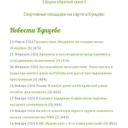
|
|
форма обратной связи
Спортивные площадки на карте в Кунцево
Новости Кунцево
24 Марта 2026
Проишествие: Инцидент на станции метро
«Кунцево»
(
1
) (476)
25 Февраля 2026
Аферисты в мессенджерах представляются
сотрудниками поликлиники
(
0
) (376)
04 Февраля 2026
Чрезвычайное происшествие: Перестрелка в
подъезде жилого дома на Рублевском шоссе при задержании
преступников
(
0
) (484)
26 Января 2026
Пожар: В жилом доме на Молдавской улице
погибло два человека
(
0
) (446)
22 Января 2026
В Кунцеве задержан поджигатель-пироман
мусорных контейнеров
(
0
) (466)
19 Января 2026
На месте кинотеатра «Брест» группа «Аквилон»
начала строительство МФК
(
2
) (643)
14 Января 2026
В ЖК «Ярцевская» с 4-го этажа упал лифт
(
0
) (816)