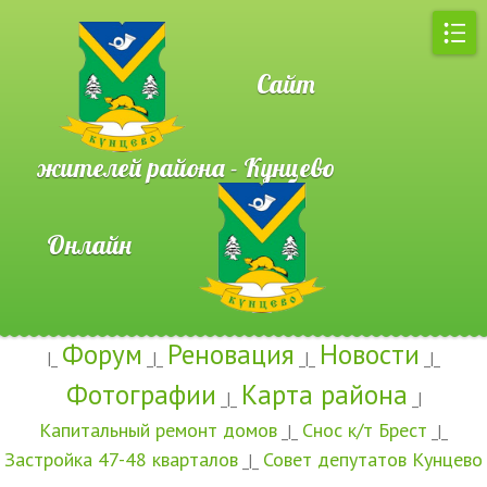
Сайт
жителей района - Кунцево
Онлайн
Форум
Реновация
Новости
|_
_|_
_|_
_|_
Фотографии
Карта района
_|_
_|
Капитальный ремонт домов
Снос к/т Брест
_|_
_|_
Застройка 47-48 кварталов
Совет депутатов Кунцево
_|_