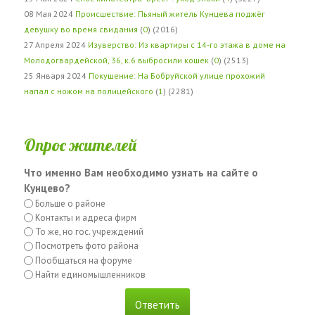
08 Мая 2024
Происшествие: Пьяный житель Кунцева поджёг
девушку во время свидания
(
0
) (2016)
27 Апреля 2024
Изуверство: Из квартиры с 14-го этажа в доме на
Молодогвардейской, 36, к.6 выбросили кошек
(
0
) (2513)
25 Января 2024
Покушение: На Бобруйской улице прохожий
напал с ножом на полицейского
(
1
) (2281)
Опрос жителей
Что именно Вам необходимо узнать на сайте о
Кунцево?
Больше о районе
Контакты и адреса фирм
То же, но гос. учреждений
Посмотреть фото района
Пообщаться на форуме
Найти единомышленников