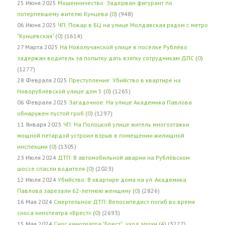
25 Июня 2025
Мошенничество: Задержан фигурант по
потерпевшему жителю Кунцева
(
0
) (948)
06 Июня 2025
ЧП: Пожар в БЦ на улице Молдавская рядом с метро
"Кунцевская"
(
0
) (1614)
27 Марта 2025
На Новолучанской улице в посёлке Рублёво
задержан водитель за попытку дать взятку сотрудникам ДПС
(
0
)
(1277)
28 Февраля 2025
Преступление: Убийство в квартире на
Новорублёвской улице дом 5
(
0
) (1265)
06 Февраля 2025
Загадочное: На улице Академика Павлова
обнаружен пустой гроб
(
0
) (1297)
11 Января 2025
ЧП: На Полоцкой улице житель многоэтажки
мощной петардой устроил взрыв в помещении жилищной
инспекции
(
0
) (1305)
23 Июля 2024
ДТП: В автомобильной аварии на Рублёвском
шоссе спасли водителя
(
0
) (2023)
12 Июля 2024
Убийство: В квартире дома на ул. Академика
Павлова зарезали 62-летнюю женщину
(
0
) (2826)
16 Мая 2024
Смертельное ДТП: Велосипедист погиб во время
сноса кинотеатра «Брест»
(
0
) (2693)
15 Мая 2024
Снос кинотеатра "Брест": уход эпохи
(
4
) (3227)