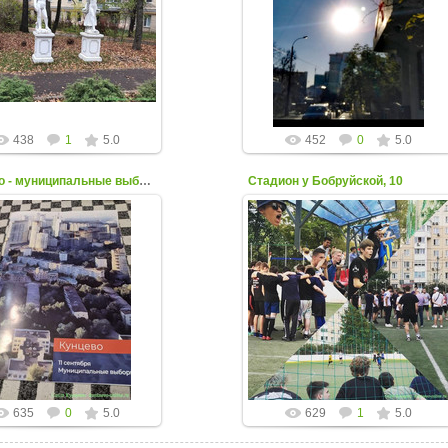
03 Ноября 2022
26 Октября 2022
квер Василия Ботылёва
Фото от Кристины Апрельевой
kuntsevo-online
kuntsevo-online
438
1
5.0
452
0
5.0
Кунцево - муниципальные выборы 11 сентября 2022
Стадион у Бобруйской, 10
04 Сентября 2022
29 Августа 2022
Фотоколлаж от Юрия
Большой спортивный фестиваль
Феклистова
молодёжи Кунцева
kuntsevo-online
kuntsevo-online
635
0
5.0
629
1
5.0