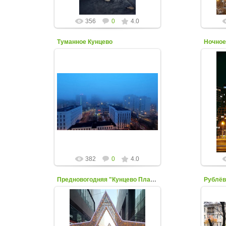
356
0
4.0
Туманное Кунцево
Ночное
03 Апреля 2023
Фото Алексея Рачёнка
Ф
kuntsevo-online
382
0
4.0
Предновогодняя "Кунцево Плаза"
Рублёв