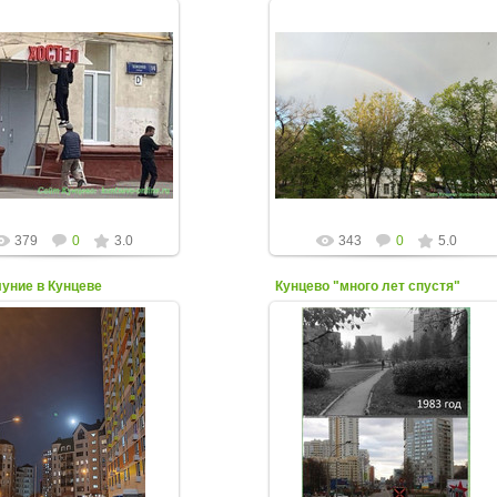
23 Мая 2023
11 Мая 2023
с комментарием от Галины
: "Искренне сочувствуем
Посёлок Рублёво, ул. Советская,
ям ул. Боженко. Хостелы в
д. 11
цево множатся активнее,
чем...
kuntsevo-online
kuntsevo-online
379
0
3.0
343
0
5.0
уние в Кунцеве
Кунцево "много лет спустя"
07 Апреля 2023
06 Апреля 2023
о от Полины Щуриковой
Коллаж от Леонида Проценко
kuntsevo-online
kuntsevo-online