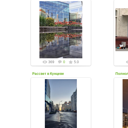
31 Мая 2023
Фото 
С.
Фото в "зеркале лужи" от Валерия
жител
Н.
Кун
kuntsevo-online
369
0
5.0
Рассвет в Кунцеве
Полнол
15 Апреля 2023
Фото Ксении Новицкой
Фот
kuntsevo-online