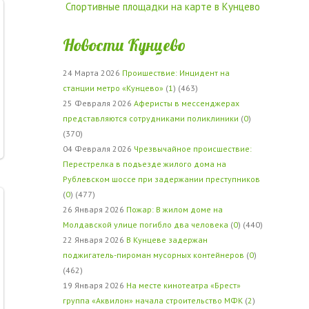
Спортивные площадки на карте в Кунцево
Новости Кунцево
24 Марта 2026
Проишествие: Инцидент на
станции метро «Кунцево»
(
1
) (463)
25 Февраля 2026
Аферисты в мессенджерах
представляются сотрудниками поликлиники
(
0
)
(370)
04 Февраля 2026
Чрезвычайное происшествие:
Перестрелка в подъезде жилого дома на
Рублевском шоссе при задержании преступников
(
0
) (477)
26 Января 2026
Пожар: В жилом доме на
Молдавской улице погибло два человека
(
0
) (440)
22 Января 2026
В Кунцеве задержан
поджигатель-пироман мусорных контейнеров
(
0
)
(462)
19 Января 2026
На месте кинотеатра «Брест»
группа «Аквилон» начала строительство МФК
(
2
)