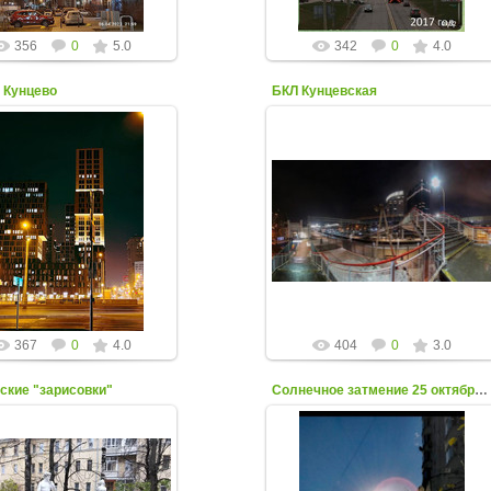
356
0
5.0
342
0
4.0
 Кунцево
БКЛ Кунцевская
24 Марта 2023
09 Декабря 2022
ото Дмитрия Стёпина
Фото от Николая Гарина
kuntsevo-online
kuntsevo-online
367
0
4.0
404
0
3.0
ские "зарисовки"
Солнечное затмение 25 октября 2022 в Кунцеве