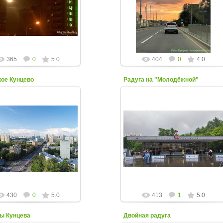
олнце?» — шутит Олег
"платник" строится." Роман
Тараковский
Перфильев
kuntsevo-online
kuntsevo-online
365
0
5.0
404
0
4.0
ое Кунцево
Радуга на "Молодёжной"
08 Июня 2023
30 Июня 2023
Фото от 7 июня от Сергея
Фото Е. Цветковой
Макурина
kuntsevo-online
kuntsevo-online
430
0
5.0
413
1
5.0
ы Кунцева
Двойная радуга