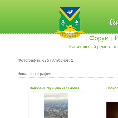
Сайт ж
Форум
|_
_|_
Капитальный ремонт д
Фотографий:
625
| Альбомов:
1
Новые фотографии
Панорама "Кунцево из самолёта"
Полнол
10 Августа 2023
«В
Вид района Кунцево из самолёта
ми