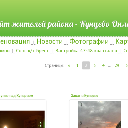
ителей района - Кунцево
Реновация
Новости
Фотографии
Кар
_|_
_|_
_|_
омов
Снос к/т Брест
Застройка 47-48 кварталов
С
_|_
_|_
_|_
Страницы
:
«
1
2
3
4
...
29
3
уние над Кунцевом
Закат в Кунцеве
04 Августа 2023
24 Июля 2023
се видели полнолуние в
"Закат в Москве по улице Ивана
нувший вечер? Или это
Франко, 23 июля 2023 года. Слева