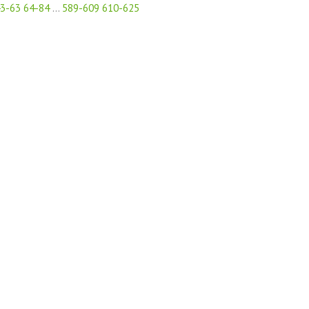
3-63
64-84
...
589-609
610-625