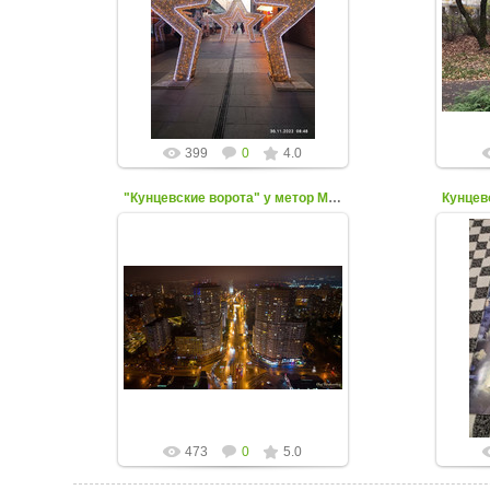
30 Ноября 2022
С
kuntsevo-online
399
0
4.0
"Кунцевские ворота" у метор Молодёжная
19 Сентября 2022
Фото от Олега Тараковского
kuntsevo-online
473
0
5.0