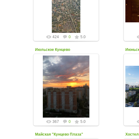
при заходе на посадку во Внуково.
с
Фото от Марии Пластининой
kuntsevo-online
424
0
5.0
Июльское Кунцево
Июньск
14 Июля 2023
"Тучный" закат над Ельнинской.
Фото от Арины Гирды
kuntsevo-online
367
0
5.0
Майская "Кунцево Плаза"
Хостел