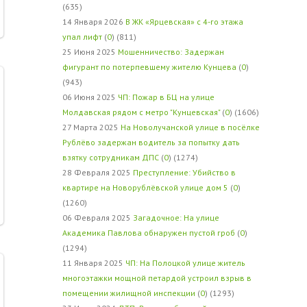
(635)
14 Января 2026
В ЖК «Ярцевская» с 4-го этажа
упал лифт
(
0
) (811)
25 Июня 2025
Мошенничество: Задержан
фигурант по потерпевшему жителю Кунцева
(
0
)
(943)
06 Июня 2025
ЧП: Пожар в БЦ на улице
Молдавская рядом с метро "Кунцевская"
(
0
) (1606)
27 Марта 2025
На Новолучанской улице в посёлке
Рублёво задержан водитель за попытку дать
взятку сотрудникам ДПС
(
0
) (1274)
28 Февраля 2025
Преступление: Убийство в
квартире на Новорублёвской улице дом 5
(
0
)
(1260)
06 Февраля 2025
Загадочное: На улице
Академика Павлова обнаружен пустой гроб
(
0
)
(1294)
11 Января 2025
ЧП: На Полоцкой улице житель
многоэтажки мощной петардой устроил взрыв в
помещении жилищной инспекции
(
0
) (1293)