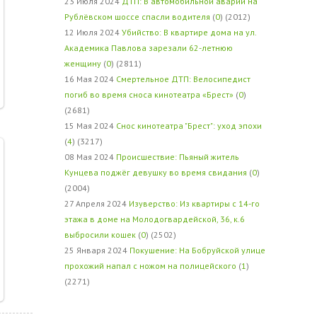
23 Июля 2024
ДТП: В автомобильной аварии на
Рублёвском шоссе спасли водителя
(
0
) (2012)
12 Июля 2024
Убийство: В квартире дома на ул.
Академика Павлова зарезали 62-летнюю
женщину
(
0
) (2811)
16 Мая 2024
Смертельное ДТП: Велосипедист
погиб во время сноса кинотеатра «Брест»
(
0
)
(2681)
15 Мая 2024
Снос кинотеатра "Брест": уход эпохи
(
4
) (3217)
08 Мая 2024
Происшествие: Пьяный житель
Кунцева поджёг девушку во время свидания
(
0
)
(2004)
27 Апреля 2024
Изуверство: Из квартиры с 14-го
этажа в доме на Молодогвардейской, 36, к.6
выбросили кошек
(
0
) (2502)
25 Января 2024
Покушение: На Бобруйской улице
прохожий напал с ножом на полицейского
(
1
)
(2271)