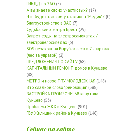
ГИБДД по ЗАО
(5)
А вы знаете своих участковых?
(17)
Что будет с лесом у стадиона "Медик"?
(0)
Благоустройство в ЗАО
(7)
Судьба кинотеатра Брест
(29)
Запрет езды на электросамокатах /
электровелосипедах
(5)
SOS незаконная Вырубка леса в 7 квартале
(лес за управой)
(2)
ПРЕДЛОЖЕНИЯ ПО САЙТУ
(68)
КАПИТАЛЬНЫЙ РЕМОНТ домов в Кунцево
(88)
МЕТРО и новое ТПУ МОЛОДЕЖНАЯ
(148)
Это сладкое слово "реновация"
(588)
ЗАСТРОЙКА ПРОМЗОНЫ 38 квартала
Кунцево
(53)
Проблемы ЖКХ в Кунцево
(901)
ГБУ Жилищник района Кунцево
(146)
Сейчас на сайте