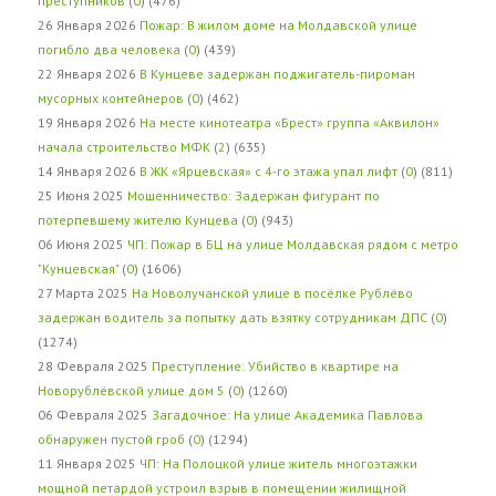
преступников
(
0
) (476)
26 Января 2026
Пожар: В жилом доме на Молдавской улице
погибло два человека
(
0
) (439)
22 Января 2026
В Кунцеве задержан поджигатель-пироман
мусорных контейнеров
(
0
) (462)
19 Января 2026
На месте кинотеатра «Брест» группа «Аквилон»
начала строительство МФК
(
2
) (635)
14 Января 2026
В ЖК «Ярцевская» с 4-го этажа упал лифт
(
0
) (811)
25 Июня 2025
Мошенничество: Задержан фигурант по
потерпевшему жителю Кунцева
(
0
) (943)
06 Июня 2025
ЧП: Пожар в БЦ на улице Молдавская рядом с метро
"Кунцевская"
(
0
) (1606)
27 Марта 2025
На Новолучанской улице в посёлке Рублёво
задержан водитель за попытку дать взятку сотрудникам ДПС
(
0
)
(1274)
28 Февраля 2025
Преступление: Убийство в квартире на
Новорублёвской улице дом 5
(
0
) (1260)
06 Февраля 2025
Загадочное: На улице Академика Павлова
обнаружен пустой гроб
(
0
) (1294)
11 Января 2025
ЧП: На Полоцкой улице житель многоэтажки
мощной петардой устроил взрыв в помещении жилищной