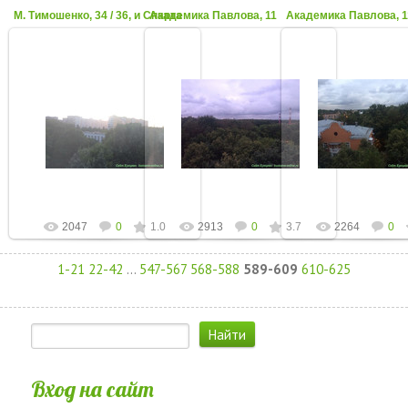
М. Тимошенко, 34 / 36, и Спарта
Академика Павлова, 11
Академика Павлова, 1
11 Октября 2017
11 Октября 2017
11 Октября 2
Август 2017
Август 2017
Август 2017
admin
admin
admin
2047
0
1.0
2913
0
3.7
2264
0
1-21
22-42
...
547-567
568-588
589-609
610-625
Вход на сайт