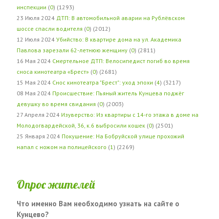
инспекции
(
0
) (1293)
23 Июля 2024
ДТП: В автомобильной аварии на Рублёвском
шоссе спасли водителя
(
0
) (2012)
12 Июля 2024
Убийство: В квартире дома на ул. Академика
Павлова зарезали 62-летнюю женщину
(
0
) (2811)
16 Мая 2024
Смертельное ДТП: Велосипедист погиб во время
сноса кинотеатра «Брест»
(
0
) (2681)
15 Мая 2024
Снос кинотеатра "Брест": уход эпохи
(
4
) (3217)
08 Мая 2024
Происшествие: Пьяный житель Кунцева поджёг
девушку во время свидания
(
0
) (2003)
27 Апреля 2024
Изуверство: Из квартиры с 14-го этажа в доме на
Молодогвардейской, 36, к.6 выбросили кошек
(
0
) (2501)
25 Января 2024
Покушение: На Бобруйской улице прохожий
напал с ножом на полицейского
(
1
) (2269)
Опрос жителей
Что именно Вам необходимо узнать на сайте о
Кунцево?