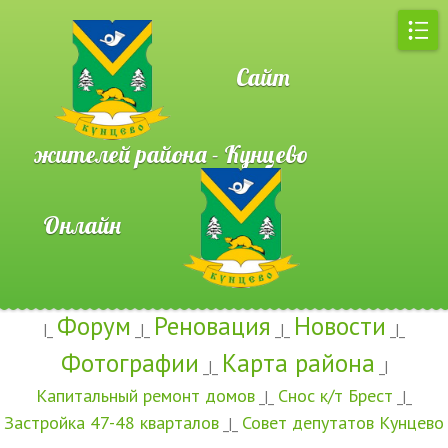
Сайт
жителей района - Кунцево
Онлайн
Форум
Реновация
Новости
|_
_|_
_|_
_|_
Фотографии
Карта района
_|_
_|
Капитальный ремонт домов
Снос к/т Брест
_|_
_|_
Застройка 47-48 кварталов
Совет депутатов Кунцево
_|_