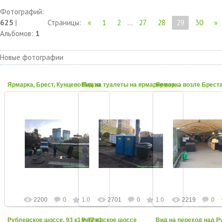
Фотографий:
625
|
Страницы
:
«
1
2
...
27
28
29
30
»
Альбомов:
1
Новые фотографии
Ярмарка, Брест, Кунцево Плаза
Ярмарка возле Брест
Вид на туалеты на ярмарке возле Бреста
11 Октября 2017
11 Октября 2017
11 Октября 2
Октябрь 2017. Помесь всего.
Октябрь 2017
Октябрь 201
admin
admin
admin
2200
0
1.0
2701
0
1.0
2219
0
Рублевское шоссе, 93 к1 и 97 к1
Рублевское шоссе