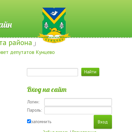
 Онлайн
та района
_|
овет депутатов Кунцево
Вход на сайт
Логин:
Пароль:
запомнить