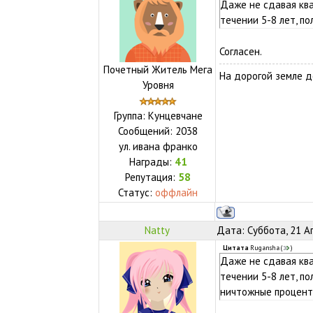
Даже не сдавая ква
течении 5-8 лет, п
Согласен.
Почетный Житель Мега
На дорогой земле д
Уровня
Группа: Кунцевчане
Сообщений:
2038
ул.
ивана франко
Награды:
41
Репутация:
58
Статус:
оффлайн
Natty
Дата: Суббота, 21 А
Цитата
Rugansha
(
)
Даже не сдавая ква
течении 5-8 лет, п
ничтожные проценты