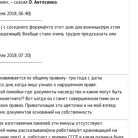
ние», – сказал
О. Антосенко.
ля 2018, 06:40)
-----------------------
 ( с соседнего форума)что этот дом для военных(при этом
надежный). Вообще стало очень трудно предсказать или
.
ля 2018, 07:20)
-----------------------
навливается по общему правилу- три года с даты
со дня, когда лицо узнало о нарушенном праве.
 той помойки-где документы наследство и какие могут быть
нолетнего!? Вот когда он станет совершеннолетним он и
воих правах. Приватизация это цветочки и на мой взгляд
гих документов оснований на собственность
ях изготовления панелей эти минусы отсутствуют.
оей мамы рассказывала(она работала/ет крановщицей на
ению плит), а работает с времен СССР и какая разница была