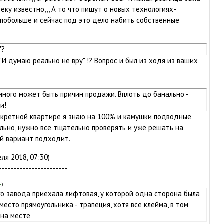
еку известно,,, А то что пишут о новых технологиях-
побольше и сейчас под это дело набить собственные
"?
"
И думаю реально не вру" !?
Вопрос и был из ходя из ваших
много может быть причин продажи. Вплоть до банально -
и!
нкретной квартире я знаю на 100% и камушки подводные
ильно, нужно все тщательно проверять и уже решать на
ой вариант подходит.
ля 2018, 07:30)
-----------------------
)
го завода приехала лифтовая, у которой одна сторона была
 вместо прямоугольника - трапеция, хотя все клейма, в том
 на месте