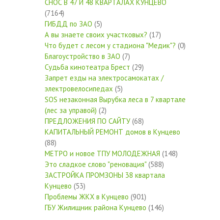
СНОС В 47 И 48 КВАРТАЛАХ КУНЦЕВО
(7164)
ГИБДД по ЗАО
(5)
А вы знаете своих участковых?
(17)
Что будет с лесом у стадиона "Медик"?
(0)
Благоустройство в ЗАО
(7)
Судьба кинотеатра Брест
(29)
Запрет езды на электросамокатах /
электровелосипедах
(5)
SOS незаконная Вырубка леса в 7 квартале
(лес за управой)
(2)
ПРЕДЛОЖЕНИЯ ПО САЙТУ
(68)
КАПИТАЛЬНЫЙ РЕМОНТ домов в Кунцево
(88)
МЕТРО и новое ТПУ МОЛОДЕЖНАЯ
(148)
Это сладкое слово "реновация"
(588)
ЗАСТРОЙКА ПРОМЗОНЫ 38 квартала
Кунцево
(53)
Проблемы ЖКХ в Кунцево
(901)
ГБУ Жилищник района Кунцево
(146)