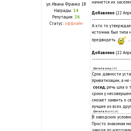
начнется их заселе
ул.
Ивана Франко 18
Награды:
14
Добавлено
(22 Апре
Репутация:
26
----------------------
Статус:
оффлайн
А кто то утверждал
источник был типа 
предвидеть
..
Добавлено
(22 Апре
----------------------
Цитата
сосед
(
)
Срок давности уста
приватизации, а не 
сосед
, речь шла о
сроки у несовершен
сможет заявить о с
лучшее из всех дру
Цитата
shurin
(
)
В заводских услови
Просто знакомая м
заводе по изготовл