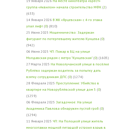
19 Января 2026
На месте кинотеатра «Брест»
группа «Аквилон» начала строительство МФК
(
2
)
(633)
14 Января 2026
В ЖК «Ярцевская» с 4-го этажа
упал лифт
(
0
) (810)
25 Июня 2025
Мошенничество: Задержан
фигурант по потерпевшему жителю Кунцева
(
0
)
(942)
06 Июня 2025
ЧП: Пожар в БЦ на улице
Молдавская рядом с метро "Кунцевская"
(
0
) (1605)
27 Марта 2025
На Новолучанской улице в посёлке
Рублёво задержан водитель за попытку дать
взятку сотрудникам ДПС
(
0
) (1274)
28 Февраля 2025
Преступление: Убийство в
квартире на Новорублёвской улице дом 5
(
0
)
(1259)
06 Февраля 2025
Загадочное: На улице
Академика Павлова обнаружен пустой гроб
(
0
)
(1294)
11 Января 2025
ЧП: На Полоцкой улице житель
многоэтажки мощной петардой устроил взрыв в