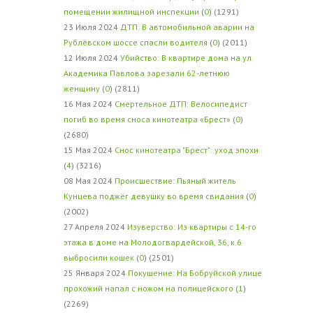
помещении жилищной инспекции
(
0
) (1291)
23 Июля 2024
ДТП: В автомобильной аварии на
Рублёвском шоссе спасли водителя
(
0
) (2011)
12 Июля 2024
Убийство: В квартире дома на ул.
Академика Павлова зарезали 62-летнюю
женщину
(
0
) (2811)
16 Мая 2024
Смертельное ДТП: Велосипедист
погиб во время сноса кинотеатра «Брест»
(
0
)
(2680)
15 Мая 2024
Снос кинотеатра "Брест": уход эпохи
(
4
) (3216)
08 Мая 2024
Происшествие: Пьяный житель
Кунцева поджёг девушку во время свидания
(
0
)
(2002)
27 Апреля 2024
Изуверство: Из квартиры с 14-го
этажа в доме на Молодогвардейской, 36, к.6
выбросили кошек
(
0
) (2501)
25 Января 2024
Покушение: На Бобруйской улице
прохожий напал с ножом на полицейского
(
1
)
(2269)