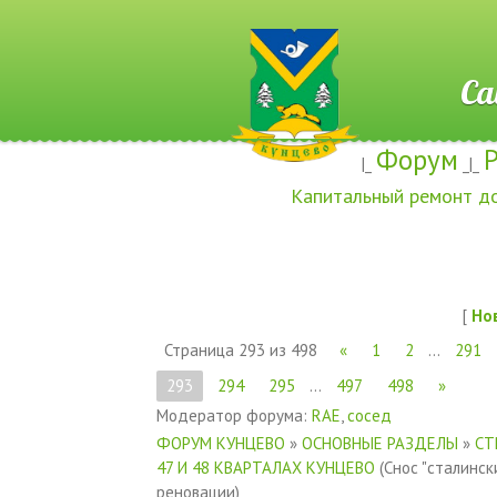
Сайт ж
Форум
|_
_|_
Капитальный ремонт д
[
Но
Страница
293
из
498
«
1
2
…
291
293
294
295
…
497
498
»
Модератор форума:
RAE
,
сосед
ФОРУМ КУНЦЕВО
»
ОСНОВНЫЕ РАЗДЕЛЫ
»
СТ
47 И 48 КВАРТАЛАХ КУНЦЕВО
(Снос "сталинск
реновации)