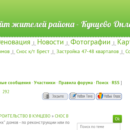
ителей района - Кунцево
Реновация
Новости
Фотографии
Кар
_|_
_|_
_|_
омов
Снос к/т Брест
Застройка 47-48 кварталов
С
_|_
_|_
_|_
вые сообщения
·
Участники
·
Правила форума
·
Поиск
·
RSS
]
292
РОИТЕЛЬСТВО В КУНЦЕВО
»
СНОС В
их" домов - по реконструкции или по