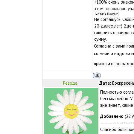
+100% очень знаком
этом невольное уча
Цитата
Natty
(
)
Не соглашусь. Слишк
20-далее лет) 2.це
говорить о прирост
сумму.
Согласна с вами пол
со мной и надо ли 
приносить не радо
Резеда
Дата: Воскресень
Полностью соглас
бессмысленно. У
эне знает, какие
Добавлено
(22 А
------------------
Спасибо большое