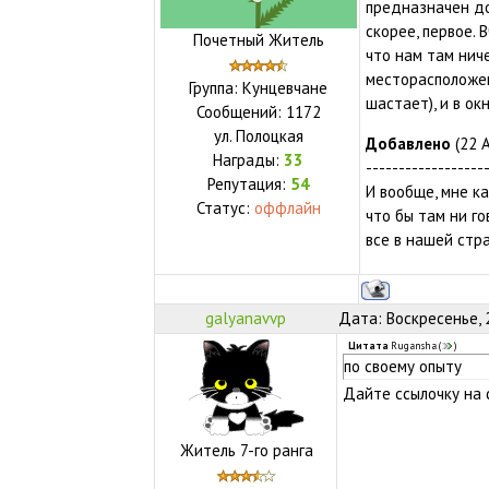
предназначен до
скорее, первое.
Почетный Житель
что нам там нич
месторасположен
Группа: Кунцевчане
шастает), и в ок
Сообщений:
1172
ул.
Полоцкая
Добавлено
(22 А
Награды:
33
------------------
Репутация:
54
И вообще, мне ка
Статус:
оффлайн
что бы там ни г
все в нашей стра
galyanavvp
Дата: Воскресенье, 
Цитата
Rugansha
(
)
по своему опыту
Дайте ссылочку на 
Житель 7-го ранга