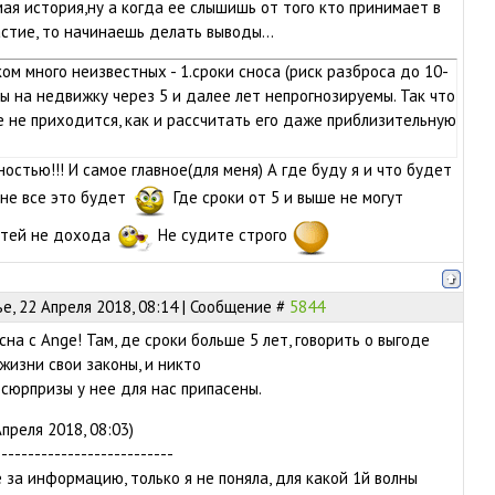
ая история,ну а когда ее слышишь от того кто принимает в
стие, то начинаешь делать выводы...
ом много неизвестных - 1.сроки сноса (риск разброса до 10-
ны на недвижку через 5 и далее лет непрогнозируемы. Так что
е не приходится, как и рассчитать его даже приблизительную
ностью!!! И самое главное(для меня) А где буду я и что будет
мне все это будет
Где сроки от 5 и выше не могут
стей не дохода
Не судите строго
е, 22 Апреля 2018, 08:14 | Сообщение #
5844
на с Ange! Там, де сроки больше 5 лет, говорить о выгоде
 жизни свои законы, и никто
 сюрпризы у нее для нас припасены.
преля 2018, 08:03)
---------------------------
 за информацию, только я не поняла, для какой 1й волны