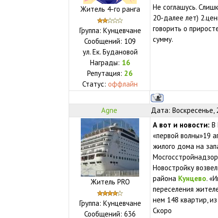
Не соглашусь. Слишк
Житель 4-го ранга
20-далее лет) 2.це
говорить о прирост
Группа: Кунцевчане
сумму.
Сообщений:
109
ул.
Ек. Будановой
Награды:
16
Репутация:
26
Статус:
оффлайн
Agne
Дата: Воскресенье, 
А вот и новости:
В 
«первой волны»19 а
жилого дома на зап
Мосгосстройнадзор
Новостройку возвели 
района
Кунцево
. «
Житель PRO
переселения жителе
нем 148 квартир, и
Группа: Кунцевчане
Скоро
Сообщений:
636