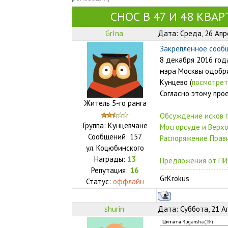
СНОС В 47 И 48 КВА
GrIna
Дата: Среда, 26 Апр
Закрепленное сооб
8 декабря 2016 год
мэра Москвы одобри
Кунцево (
посмотрет
Согласно этому про
Житель 5-го ранга
Обсуждение исков 
Группа: Кунцевчане
Мосгорсуде и Верх
Сообщений:
157
Распоряжение Прав
ул.
Коцюбинского
Награды:
13
Предложения от ПИК
Репутация:
16
GrKrokus
Статус:
оффлайн
shurin
Дата: Суббота, 21 А
Цитата
Rugansha
(
)