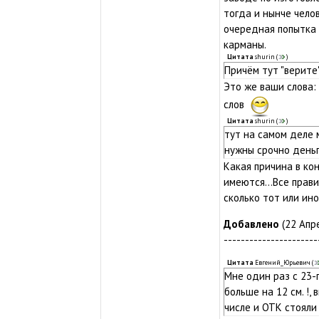
тогда и нынче челов
очередная попытка 
карманы.
Цитата
shurin
(
)
Причём тут "верите
Это же ваши слова: 
слов
Цитата
shurin
(
)
тут на самом деле 
нужны срочно деньг
Какая причина в ко
имеются...Все прав
сколько тот или ин
Добавлено
(22 Апре
----------------------
Цитата
Евгений_Юрьевич
(
Мне один раз с 23-
больше на 12 см. !,
числе и ОТК стояли