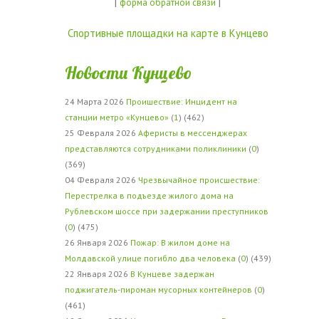
|
|
форма обратной связи
Спортивные площадки на карте в Кунцево
Новости Кунцево
24 Марта 2026
Проишествие: Инцидент на
станции метро «Кунцево»
(
1
) (462)
25 Февраля 2026
Аферисты в мессенджерах
представляются сотрудниками поликлиники
(
0
)
(369)
04 Февраля 2026
Чрезвычайное происшествие:
Перестрелка в подъезде жилого дома на
Рублевском шоссе при задержании преступников
(
0
) (475)
26 Января 2026
Пожар: В жилом доме на
Молдавской улице погибло два человека
(
0
) (439)
22 Января 2026
В Кунцеве задержан
поджигатель-пироман мусорных контейнеров
(
0
)
(461)