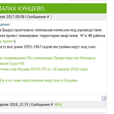
РТАЛАХ КУНЦЕВО
еля 2017, 00:09 | Сообщение #
1
щение:
а Градостроительно-земельная комиссия под руководством
ла проект планировки территории кварталов 47 и 48 района
ь проект
).
екту все дома 1953-1967 годов постройки идут под снос.
по оспариванию Постановления Правительства Москвы в
овном Суде РФ
ительства Москвы №233-РП от 18 апреля 2018 года
а и их план переселения квартала в Кунцево
преля 2018, 22:35 | Сообщение #
5841