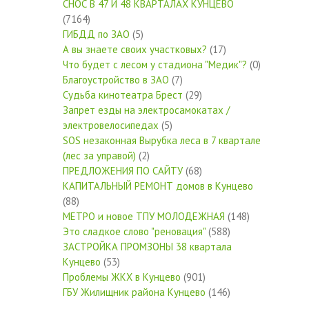
СНОС В 47 И 48 КВАРТАЛАХ КУНЦЕВО
(7164)
ГИБДД по ЗАО
(5)
А вы знаете своих участковых?
(17)
Что будет с лесом у стадиона "Медик"?
(0)
Благоустройство в ЗАО
(7)
Судьба кинотеатра Брест
(29)
Запрет езды на электросамокатах /
электровелосипедах
(5)
SOS незаконная Вырубка леса в 7 квартале
(лес за управой)
(2)
ПРЕДЛОЖЕНИЯ ПО САЙТУ
(68)
КАПИТАЛЬНЫЙ РЕМОНТ домов в Кунцево
(88)
МЕТРО и новое ТПУ МОЛОДЕЖНАЯ
(148)
Это сладкое слово "реновация"
(588)
ЗАСТРОЙКА ПРОМЗОНЫ 38 квартала
Кунцево
(53)
Проблемы ЖКХ в Кунцево
(901)
ГБУ Жилищник района Кунцево
(146)