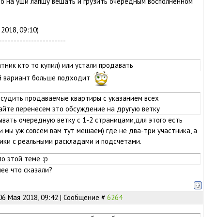
о на уши лапшу вешать и грузить очередным восполненном
2018, 09:10)
-----------------------
тник кто то купил) или устали продавать
й вариант больше подходит
бсудить продаваемые квартиры с указанием всех
айте перенесем это обсуждение на другую ветку
ывать очередную ветку с 1-2 страницами,для этого есть
и мы уж совсем вам тут мешаем) где не два-три участника, а
ики с реальными раскладами и подсчетами.
по этой теме :p
ее что сказали?
06 Мая 2018, 09:42 | Сообщение #
6264