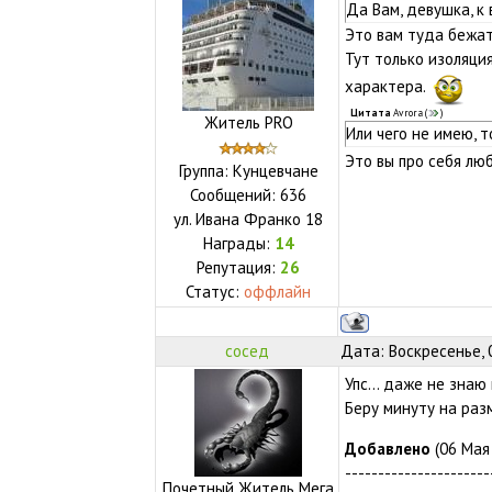
Да Вам, девушка, к 
Это вам туда бежат
Тут только изоляци
характера.
Цитата
Avrora
(
)
Житель PRO
Или чего не имею, т
Это вы про себя л
Группа: Кунцевчане
Сообщений:
636
ул.
Ивана Франко 18
Награды:
14
Репутация:
26
Статус:
оффлайн
сосед
Дата: Воскресенье, 
Упс... даже не знаю
Беру минуту на раз
Добавлено
(06 Мая 
----------------------
Почетный Житель Мега