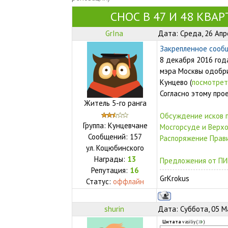
СНОС В 47 И 48 КВА
GrIna
Дата: Среда, 26 Апр
Закрепленное сооб
8 декабря 2016 год
мэра Москвы одобри
Кунцево (
посмотрет
Согласно этому про
Житель 5-го ранга
Обсуждение исков 
Группа: Кунцевчане
Мосгорсуде и Верх
Сообщений:
157
Распоряжение Прав
ул.
Коцюбинского
Награды:
13
Предложения от ПИК
Репутация:
16
GrKrokus
Статус:
оффлайн
shurin
Дата: Суббота, 05 М
Цитата
vasiliy
(
)