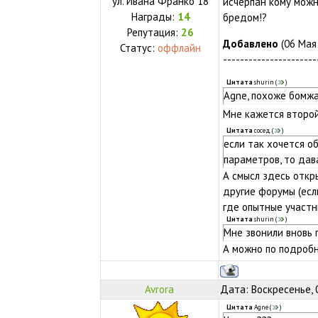
ул.
Ивана Франко 18
исчерпан кому можн
Награды:
14
бредом!?
Репутация:
26
Добавлено
(06 Мая 
Статус:
оффлайн
----------------------
Цитата
shurin
(
)
Agne, похоже бомжа
Мне кажется второ
Цитата
сосед
(
)
если так хочется о
параметров, то дав
А смысл здесь откр
другие форумы (есл
где опытные участн
Цитата
shurin
(
)
Мне звонили вновь 
А можно по подробн
Avrora
Дата: Воскресенье, 
Цитата
Agne
(
)