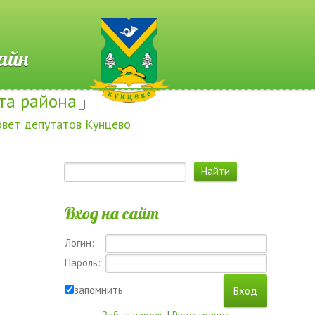
 Онлайн
та района
_|
овет депутатов Кунцево
Вход на сайт
Логин:
Пароль:
запомнить