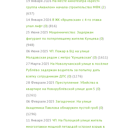
19 Января 2026
На месте кинотеатра «Брест»
группа «Аквилон» начала строительство МФК
(
2
)
(637)
14 Января 2026
В ЖК «Ярцевская» с 4-го этажа
упал лифт
(
0
) (816)
25 Июня 2025
Мошенничество: Задержан
фигурант по потерпевшему жителю Кунцева
(
0
)
(948)
06 Июня 2025
ЧП: Пожар в БЦ на улице
Молдавская рядом с метро "Кунцевская"
(
0
) (1611)
27 Марта 2025
На Новолучанской улице в посёлке
Рублёво задержан водитель за попытку дать
взятку сотрудникам ДПС
(
0
) (1276)
28 Февраля 2025
Преступление: Убийство в
квартире на Новорублёвской улице дом 5
(
0
)
(1261)
06 Февраля 2025
Загадочное: На улице
Академика Павлова обнаружен пустой гроб
(
0
)
(1296)
11 Января 2025
ЧП: На Полоцкой улице житель
многоэтажки мощной петардой устроил взрыв в