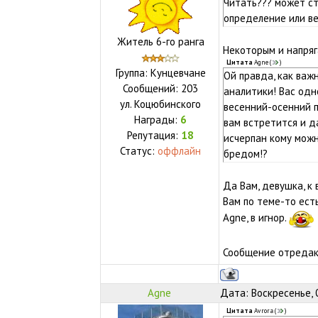
Читать??? может ст
определение или в
Житель 6-го ранга
Некоторым и напряга
Цитата
Agne
(
)
Группа: Кунцевчане
Ой правда, как важ
Сообщений:
203
аналитики! Вас одн
ул.
Коцюбинского
весенний-осенний п
Награды:
6
вам встретится и д
Репутация:
18
исчерпан кому можн
Статус:
оффлайн
бредом!?
Да Вам, девушка, к 
Вам по теме-то есть
Agne, в игнор.
Сообщение отреда
Agne
Дата: Воскресенье, 
Цитата
Avrora
(
)