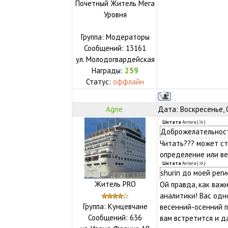
Почетный Житель Мега
Уровня
Группа: Модераторы
Сообщений:
13161
ул.
Молодогвардейская
Награды:
259
Статус:
оффлайн
Agne
Дата: Воскресенье, 
Цитата
Avrora
(
)
Доброжелательност
Читать??? может ст
определение или в
Цитата
Avrora
(
)
shurin до моей рег
Житель PRO
Ой правда, как важ
аналитики! Вас одн
Группа: Кунцевчане
весенний-осенний п
Сообщений:
636
вам встретится и д