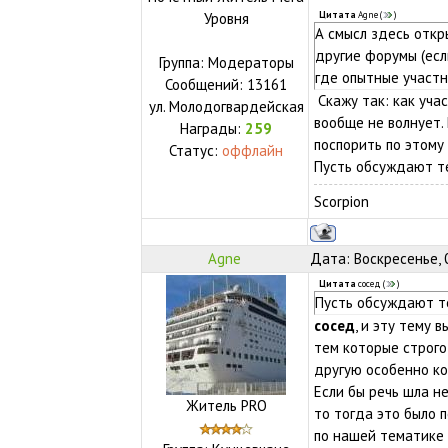
Уровня
Цитата
Agne
(
)
А смысл здесь откр
другие форумы (есл
Группа: Модераторы
где опытные участ
Сообщений:
13161
Скажу так: как уча
ул.
Молодогвардейская
вообще не волнует.
Награды:
259
поспорить по этому 
Статус:
оффлайн
Пусть обсуждают те
Scorpion
Agne
Дата: Воскресенье, 
Цитата
сосед
(
)
Пусть обсуждают те
сосед
, и эту тему 
тем которые строго
другую особенно ко
Если бы речь шла н
Житель PRO
то тогда это было 
по нашей тематике 