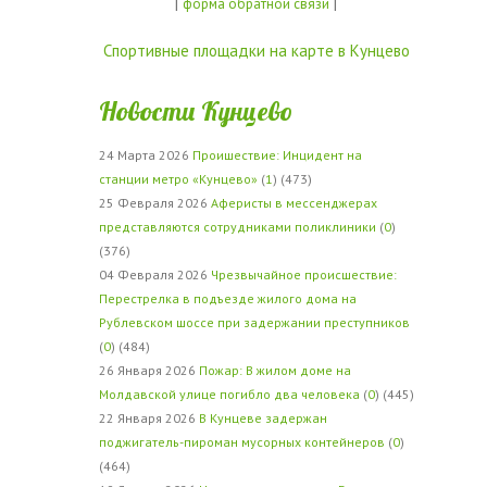
|
|
форма обратной связи
Спортивные площадки на карте в Кунцево
Новости Кунцево
24 Марта 2026
Проишествие: Инцидент на
станции метро «Кунцево»
(
1
) (473)
25 Февраля 2026
Аферисты в мессенджерах
представляются сотрудниками поликлиники
(
0
)
(376)
04 Февраля 2026
Чрезвычайное происшествие:
Перестрелка в подъезде жилого дома на
Рублевском шоссе при задержании преступников
(
0
) (484)
26 Января 2026
Пожар: В жилом доме на
Молдавской улице погибло два человека
(
0
) (445)
22 Января 2026
В Кунцеве задержан
поджигатель-пироман мусорных контейнеров
(
0
)
(464)