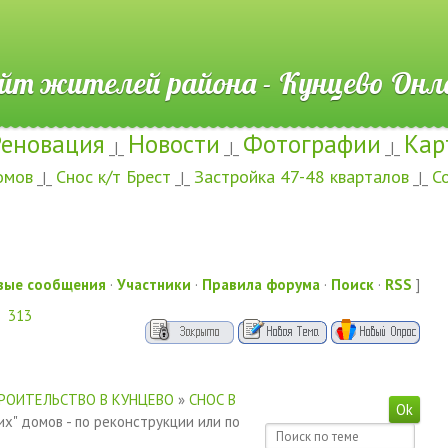
ителей района - Кунцево
Реновация
Новости
Фотографии
Кар
_|_
_|_
_|_
омов
Снос к/т Брест
Застройка 47-48 кварталов
С
_|_
_|_
_|_
вые сообщения
·
Участники
·
Правила форума
·
Поиск
·
RSS
]
313
РОИТЕЛЬСТВО В КУНЦЕВО
»
СНОС В
их" домов - по реконструкции или по