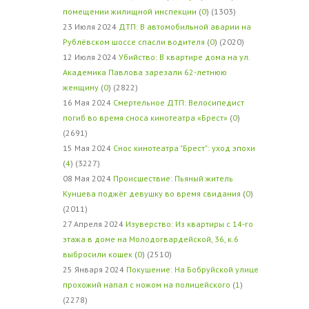
помещении жилищной инспекции
(
0
) (1303)
23 Июля 2024
ДТП: В автомобильной аварии на
Рублёвском шоссе спасли водителя
(
0
) (2020)
12 Июля 2024
Убийство: В квартире дома на ул.
Академика Павлова зарезали 62-летнюю
женщину
(
0
) (2822)
16 Мая 2024
Смертельное ДТП: Велосипедист
погиб во время сноса кинотеатра «Брест»
(
0
)
(2691)
15 Мая 2024
Снос кинотеатра "Брест": уход эпохи
(
4
) (3227)
08 Мая 2024
Происшествие: Пьяный житель
Кунцева поджёг девушку во время свидания
(
0
)
(2011)
27 Апреля 2024
Изуверство: Из квартиры с 14-го
этажа в доме на Молодогвардейской, 36, к.6
выбросили кошек
(
0
) (2510)
25 Января 2024
Покушение: На Бобруйской улице
прохожий напал с ножом на полицейского
(
1
)
(2278)