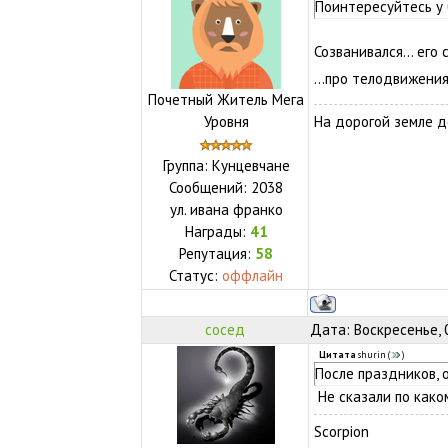
Поинтересуйтесь у
Созванивался... его
...про телодвижен
Почетный Житель Мега
Уровня
На дорогой земле д
Группа: Кунцевчане
Сообщений:
2038
ул.
ивана франко
Награды:
41
Репутация:
58
Статус:
оффлайн
сосед
Дата: Воскресенье, 
Цитата
shurin
(
)
После праздников, 
Не сказали по како
Scorpion