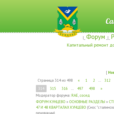
Сайт ж
Форум
|_
_|_
Капитальный ремонт д
[
Но
Страница
314
из
498
«
1
2
…
312
314
315
316
…
497
498
»
Модератор форума:
RAE
,
сосед
ФОРУМ КУНЦЕВО
»
ОСНОВНЫЕ РАЗДЕЛЫ
»
СТ
47 И 48 КВАРТАЛАХ КУНЦЕВО
(Снос "сталинск
реновации)