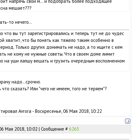
оит напрячь свои м... и подобрать более подходящее
есна мешает???
ть-то нечего...
но что вы тут зарегистрировались и теперь тут не до чудес
ой хватит, что бы понять как тяжело таким особенно в
ериод. Только других донимать не надо, а то ищите с кем
ать не кому не нужные советы. Что в своем доме лимит
о на уши лапшу вешать и грузить очередным восполненном
врачу надо...срочно.
 что сказать? Или "чего не имеем, того не теряем"?
ктировал
Avrora
-
Воскресенье, 06 Мая 2018, 10:22
06 Мая 2018, 10:02 | Сообщение #
6265