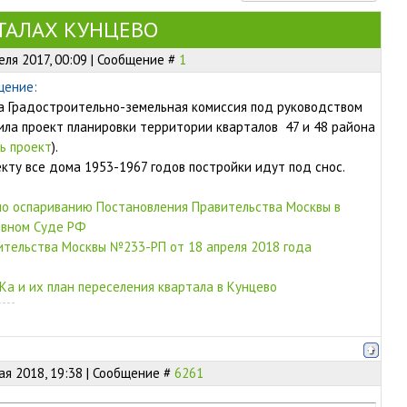
РТАЛАХ КУНЦЕВО
еля 2017, 00:09 | Сообщение #
1
щение:
а Градостроительно-земельная комиссия под руководством
ла проект планировки территории кварталов 47 и 48 района
ь проект
).
екту все дома 1953-1967 годов постройки идут под снос.
по оспариванию Постановления Правительства Москвы в
овном Суде РФ
ительства Москвы №233-РП от 18 апреля 2018 года
а и их план переселения квартала в Кунцево
ая 2018, 19:38 | Сообщение #
6261